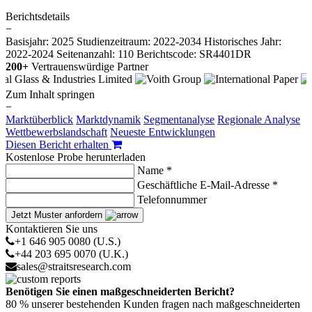
Berichtsdetails
−
Basisjahr: 2025
Studienzeitraum: 2022-2034
Historisches Jahr:
2022-2024
Seitenanzahl: 110
Berichtscode: SR4401DR
200+
Vertrauenswürdige Partner
Zum Inhalt springen
−
Marktüberblick
Marktdynamik
Segmentanalyse
Regionale Analyse
Wettbewerbslandschaft
Neueste Entwicklungen
Diesen Bericht erhalten
Kostenlose Probe herunterladen
Name *
Geschäftliche E-Mail-Adresse *
Telefonnummer
Jetzt Muster anfordern
Kontaktieren Sie uns
+1 646 905 0080 (U.S.)
+44 203 695 0070 (U.K.)
sales@straitsresearch.com
Benötigen Sie einen maßgeschneiderten Bericht?
80 % unserer bestehenden Kunden fragen nach maßgeschneiderten