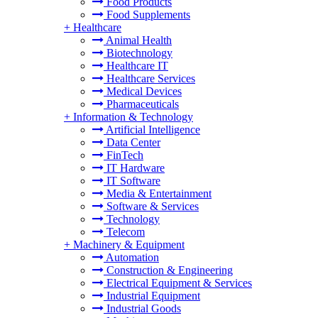
Food Products
Food Supplements
+
Healthcare
Animal Health
Biotechnology
Healthcare IT
Healthcare Services
Medical Devices
Pharmaceuticals
+
Information & Technology
Artificial Intelligence
Data Center
FinTech
IT Hardware
IT Software
Media & Entertainment
Software & Services
Technology
Telecom
+
Machinery & Equipment
Automation
Construction & Engineering
Electrical Equipment & Services
Industrial Equipment
Industrial Goods