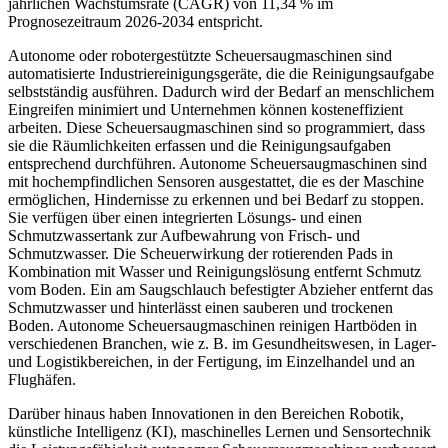
jährlichen Wachstumsrate (CAGR) von 11,34 % im
Prognosezeitraum 2026-2034 entspricht.
Autonome oder robotergestützte Scheuersaugmaschinen sind
automatisierte Industriereinigungsgeräte, die die Reinigungsaufgabe
selbstständig ausführen. Dadurch wird der Bedarf an menschlichem
Eingreifen minimiert und Unternehmen können kosteneffizient
arbeiten. Diese Scheuersaugmaschinen sind so programmiert, dass
sie die Räumlichkeiten erfassen und die Reinigungsaufgaben
entsprechend durchführen. Autonome Scheuersaugmaschinen sind
mit hochempfindlichen Sensoren ausgestattet, die es der Maschine
ermöglichen, Hindernisse zu erkennen und bei Bedarf zu stoppen.
Sie verfügen über einen integrierten Lösungs- und einen
Schmutzwassertank zur Aufbewahrung von Frisch- und
Schmutzwasser. Die Scheuerwirkung der rotierenden Pads in
Kombination mit Wasser und Reinigungslösung entfernt Schmutz
vom Boden. Ein am Saugschlauch befestigter Abzieher entfernt das
Schmutzwasser und hinterlässt einen sauberen und trockenen
Boden. Autonome Scheuersaugmaschinen reinigen Hartböden in
verschiedenen Branchen, wie z. B. im Gesundheitswesen, in Lager-
und Logistikbereichen, in der Fertigung, im Einzelhandel und an
Flughäfen.
Darüber hinaus haben Innovationen in den Bereichen Robotik,
künstliche Intelligenz (KI), maschinelles Lernen und Sensortechnik