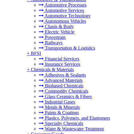
Automotive Processes
Automotive Services
Automotive Technology
Autonomous Vehicles
Chasis & Body
Electric Vehicle
Powertrain
Railways
Transportation & Logistics
+
BFSI
Financial Services
Insurance Services
+
Chemicals & Materials
Adhesives & Sealants
Advanced Materials
Biobased Chemicals
Commodity Chemicals
Glass Ceramics & Fibers
Industrial Gases
Metals & Minerals
Paints & Coatings
Plastics, Polymers, and Elastomers
Specialty Chemicals
Water & Wastewater Treatment