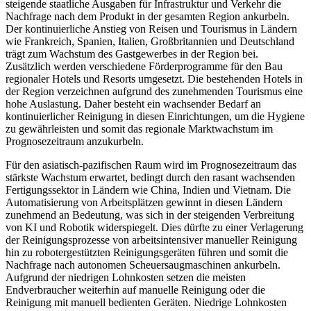
steigende staatliche Ausgaben für Infrastruktur und Verkehr die
Nachfrage nach dem Produkt in der gesamten Region ankurbeln.
Der kontinuierliche Anstieg von Reisen und Tourismus in Ländern
wie Frankreich, Spanien, Italien, Großbritannien und Deutschland
trägt zum Wachstum des Gastgewerbes in der Region bei.
Zusätzlich werden verschiedene Förderprogramme für den Bau
regionaler Hotels und Resorts umgesetzt. Die bestehenden Hotels in
der Region verzeichnen aufgrund des zunehmenden Tourismus eine
hohe Auslastung. Daher besteht ein wachsender Bedarf an
kontinuierlicher Reinigung in diesen Einrichtungen, um die Hygiene
zu gewährleisten und somit das regionale Marktwachstum im
Prognosezeitraum anzukurbeln.
Für den asiatisch-pazifischen Raum wird im Prognosezeitraum das
stärkste Wachstum erwartet, bedingt durch den rasant wachsenden
Fertigungssektor in Ländern wie China, Indien und Vietnam. Die
Automatisierung von Arbeitsplätzen gewinnt in diesen Ländern
zunehmend an Bedeutung, was sich in der steigenden Verbreitung
von KI und Robotik widerspiegelt. Dies dürfte zu einer Verlagerung
der Reinigungsprozesse von arbeitsintensiver manueller Reinigung
hin zu robotergestützten Reinigungsgeräten führen und somit die
Nachfrage nach autonomen Scheuersaugmaschinen ankurbeln.
Aufgrund der niedrigen Lohnkosten setzen die meisten
Endverbraucher weiterhin auf manuelle Reinigung oder die
Reinigung mit manuell bedienten Geräten. Niedrige Lohnkosten