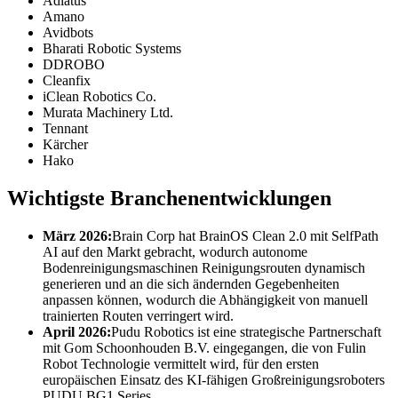
Adlatus
Amano
Avidbots
Bharati Robotic Systems
DDROBO
Cleanfix
iClean Robotics Co.
Murata Machinery Ltd.
Tennant
Kärcher
Hako
Wichtigste Branchenentwicklungen
März 2026:
Brain Corp hat BrainOS Clean 2.0 mit SelfPath
AI auf den Markt gebracht, wodurch autonome
Bodenreinigungsmaschinen Reinigungsrouten dynamisch
generieren und an die sich ändernden Gegebenheiten
anpassen können, wodurch die Abhängigkeit von manuell
trainierten Routen verringert wird.
April 2026:
Pudu Robotics ist eine strategische Partnerschaft
mit Gom Schoonhouden B.V. eingegangen, die von Fulin
Robot Technologie vermittelt wird, für den ersten
europäischen Einsatz des KI-fähigen Großreinigungsroboters
PUDU BG1 Series.