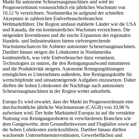
Markt für autonome Scheuersaugmaschinen und wird im
Prognosezeitraum voraussichtlich ein jährliches Wachstum von
10,12 % verzeichnen. Nordamerika ist aufgrund der schnellen
Akzeptanz in zahlreichen Endverbraucherbranchen
Weltmarktführer. Die Region umfasst etablierte Länder wie die USA
und Kanada, die ein kontinuierliches Wachstum verzeichnen. Die
steigenden Investitionen und die rasche Expansion des regionalen
Handels- und Industriesektors bieten vielversprechende
Wachstumschancen für Anbieter autonomer Scheuersaugmaschinen.
Darüber hinaus steigen die Lohnkosten in Nordamerika
kontinuierlich, was viele Endverbraucher dazu veranlasst,
Technologien zu nutzen, die den Reinigungsaufwand minimieren
und die Produktivität steigern. Autonome Reinigungslösungen
ermöglichen es Unternehmen außerdem, ihre Reinigungskräfte für
wertschöpfende und umsatzsteigernde Aufgaben einzusetzen. Daher
dürften die hohen Lohnkosten die Nachfrage nach autonomen
Scheuersaugmaschinen in der Region weiter ankurbeln.
Europa
Es wird erwartet, dass der Markt im Prognosezeitraum eine
durchschnittliche jährliche Wachstumsrate (CAGR) von 10,98 %
aufweisen wird. Der hohe Marktanteil Europas ist auf die verstärkte
Nutzung von Reinigungsrobotern in verschiedenen Branchen wie
dem Gastgewerbe, dem Gesundheitswesen und Flughäfen sowie auf
die hohen Lohnkosten zurückzuführen. Darüber hinaus dürften
wachsende Unternehmensinvestitionen, Gewerbeflächen und