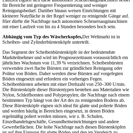
für Bereiche mit geringerer Frequentierung und weniger
Reinigungsbedarf. Darüber hinaus weisen Einrichtungen mit
kleinerer Nutzfläche in der Regel weniger zu reinigende Gänge auf.
Hier dürfte die Nachfrage nach autonomen Scheuersaugmaschinen
mit einer Laufzeit von bis zu 4 Stunden besonders hoch sein.
Abhängig vom Typ des Wäscherkopfes,
Der Weltmarkt ist in
Scheiben- und Zylinderbürstenköpfe unterteilt.
Das Segment der Scheibenbürstenköpfe ist der bedeutendste
Marktteilnehmer und wird im Prognosezeitraum voraussichtlich ein
jährliches Wachstum von 11,39 % verzeichnen. Scheibenbürsten
verwenden zwei flache Bürsten zur gründlichen Reinigung oder
Politur von Böden. Daher werden diese Bürsten auf vorgefegten
Böden eingesetzt und erfordern ein vorheriges Fegen.
Scheibenbürsten arbeiten mit einer Drehzahl von 250–300 U/min.
Die Bürstenköpfe dieser Bürstentypen bestehen aus Materialien wie
Nylon, Schleifborsten und Polypropylen; die Nachfrage nach einem
bestimmten Typ hängt von der Art des zu reinigenden Bodens ab.
Diese Bürstenköpfe eignen sich ideal für glatte und polierte Böden
und werden häufig in Bereichen eingesetzt, in denen Böden
regelmäßig poliert werden müssen, wie z. B. Schulen,
Einzelhandelsgeschäfte, Gesundheitseinrichtungen und andere
Gewerbeflächen. Die hohe Nachfrage nach diesen Bürstenköpfen
ist auf ihre Eignung für glatte Böden und den im Vergleich zu