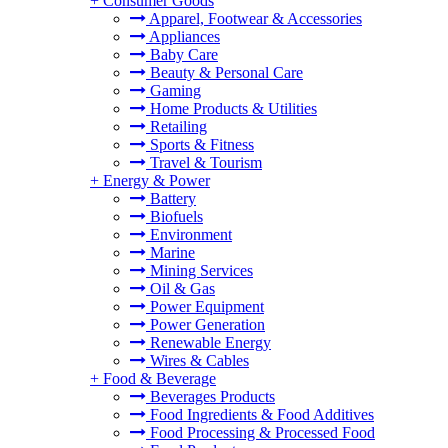
+
Consumer Goods
Apparel, Footwear & Accessories
Appliances
Baby Care
Beauty & Personal Care
Gaming
Home Products & Utilities
Retailing
Sports & Fitness
Travel & Tourism
+
Energy & Power
Battery
Biofuels
Environment
Marine
Mining Services
Oil & Gas
Power Equipment
Power Generation
Renewable Energy
Wires & Cables
+
Food & Beverage
Beverages Products
Food Ingredients & Food Additives
Food Processing & Processed Food