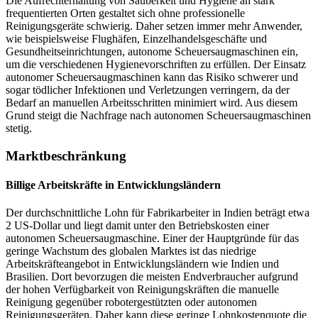
Die Aufrechterhaltung von Sauberkeit und Hygiene an stark
frequentierten Orten gestaltet sich ohne professionelle
Reinigungsgeräte schwierig. Daher setzen immer mehr Anwender,
wie beispielsweise Flughäfen, Einzelhandelsgeschäfte und
Gesundheitseinrichtungen, autonome Scheuersaugmaschinen ein,
um die verschiedenen Hygienevorschriften zu erfüllen. Der Einsatz
autonomer Scheuersaugmaschinen kann das Risiko schwerer und
sogar tödlicher Infektionen und Verletzungen verringern, da der
Bedarf an manuellen Arbeitsschritten minimiert wird. Aus diesem
Grund steigt die Nachfrage nach autonomen Scheuersaugmaschinen
stetig.
Marktbeschränkung
Billige Arbeitskräfte in Entwicklungsländern
Der durchschnittliche Lohn für Fabrikarbeiter in Indien beträgt etwa
2 US-Dollar und liegt damit unter den Betriebskosten einer
autonomen Scheuersaugmaschine. Einer der Hauptgründe für das
geringe Wachstum des globalen Marktes ist das niedrige
Arbeitskräfteangebot in Entwicklungsländern wie Indien und
Brasilien. Dort bevorzugen die meisten Endverbraucher aufgrund
der hohen Verfügbarkeit von Reinigungskräften die manuelle
Reinigung gegenüber robotergestützten oder autonomen
Reinigungsgeräten. Daher kann diese geringe Lohnkostenquote die