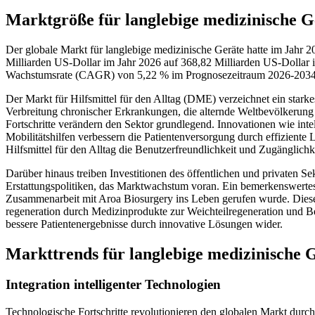
Marktgröße für langlebige medizinische G
Der globale Markt für langlebige medizinische Geräte hatte im Jahr 
Milliarden US-Dollar im Jahr 2026 auf 368,82 Milliarden US-Dollar i
Wachstumsrate (CAGR) von 5,22 % im Prognosezeitraum 2026-2034 
Der Markt für Hilfsmittel für den Alltag (DME) verzeichnet ein star
Verbreitung chronischer Erkrankungen, die alternde Weltbevölkerun
Fortschritte verändern den Sektor grundlegend. Innovationen wie int
Mobilitätshilfen verbessern die Patientenversorgung durch effiziente 
Hilfsmittel für den Alltag die Benutzerfreundlichkeit und Zugänglichke
Darüber hinaus treiben Investitionen des öffentlichen und privaten Sek
Erstattungspolitiken, das Marktwachstum voran. Ein bemerkenswertes 
Zusammenarbeit mit Aroa Biosurgery ins Leben gerufen wurde. Diese 
regeneration durch Medizinprodukte zur Weichteilregeneration und
bessere Patientenergebnisse durch innovative Lösungen wider.
Markttrends für langlebige medizinische 
Integration intelligenter Technologien
Technologische Fortschritte revolutionieren den globalen Markt durch