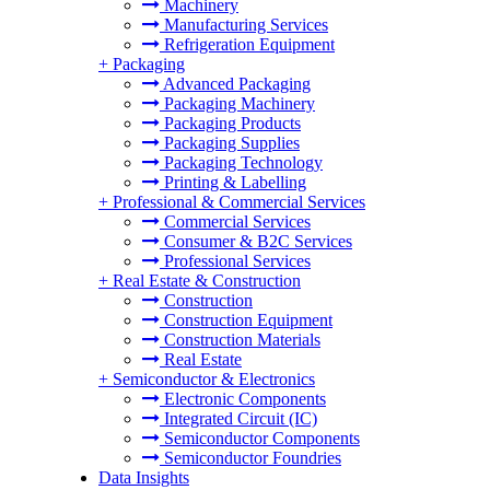
Machinery
Manufacturing Services
Refrigeration Equipment
+
Packaging
Advanced Packaging
Packaging Machinery
Packaging Products
Packaging Supplies
Packaging Technology
Printing & Labelling
+
Professional & Commercial Services
Commercial Services
Consumer & B2C Services
Professional Services
+
Real Estate & Construction
Construction
Construction Equipment
Construction Materials
Real Estate
+
Semiconductor & Electronics
Electronic Components
Integrated Circuit (IC)
Semiconductor Components
Semiconductor Foundries
Data Insights