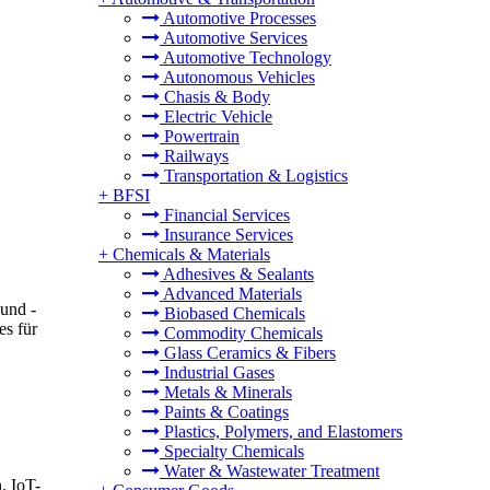
Automotive Processes
Automotive Services
Automotive Technology
Autonomous Vehicles
Chasis & Body
Electric Vehicle
Powertrain
Railways
Transportation & Logistics
+
BFSI
Financial Services
Insurance Services
+
Chemicals & Materials
Adhesives & Sealants
Advanced Materials
 und -
Biobased Chemicals
es für
Commodity Chemicals
Glass Ceramics & Fibers
Industrial Gases
Metals & Minerals
Paints & Coatings
Plastics, Polymers, and Elastomers
Specialty Chemicals
Water & Wastewater Treatment
. IoT-