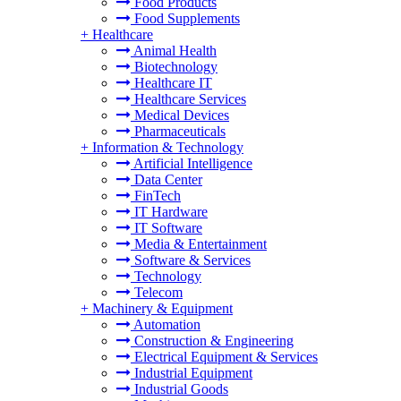
Food Products
Food Supplements
+
Healthcare
Animal Health
Biotechnology
Healthcare IT
Healthcare Services
Medical Devices
Pharmaceuticals
+
Information & Technology
Artificial Intelligence
Data Center
FinTech
IT Hardware
IT Software
Media & Entertainment
Software & Services
Technology
Telecom
+
Machinery & Equipment
Automation
Construction & Engineering
Electrical Equipment & Services
Industrial Equipment
Industrial Goods