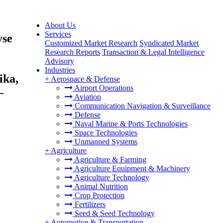
About Us
Services
yse
Customized Market Research
Syndicated Market
Research Reports
Transaction & Legal Intelligence
Advisory
Industries
ika,
+
Aerospace & Defense
Airport Operations
–
Aviation
Communication Navigation & Surveillance
Defense
Naval Marine & Ports Technologies
Space Technologies
Unmanned Systems
+
Agriculture
Agriculture & Farming
Agriculture Equipment & Machinery
Agriculture Technology
Animal Nutrition
Crop Protection
Fertilizers
Seed & Seed Technology
+
Automotive & Transportation