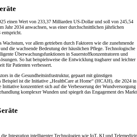
eräte
2025 einen Wert von 233,37 Milliarden US-Dollar und soll von 245,54
m Jahr 2034 anwachsen, was einer durchschnittlichen jährlichen
entspricht.
kes Wachstum, vor allem getrieben durch Faktoren wie die zunehmende
g und die wachsende Bedeutung der häuslichen Pflege. Technologische
elligente Überwachungsfunktionen in Sauerstoffkonzentratoren und
Lösungen. So hat beispielsweise die Entwicklung tragbarer und leichter
it für Patienten verbessert.
tors in die Gesundheitsinfrastruktur, gepaart mit günstigen
Beispiel ist die Initiative „HealthCare at Home“ (HCAH), die 2024 in
Initiative konzentriert sich auf die Verbesserung der Wundversorgung
 Behandlung komplexer Wunden und spiegelt das Engagement des Markt
Geräte
 die Integration intelligenter Technologien wie IoT, KI und Telemedizin