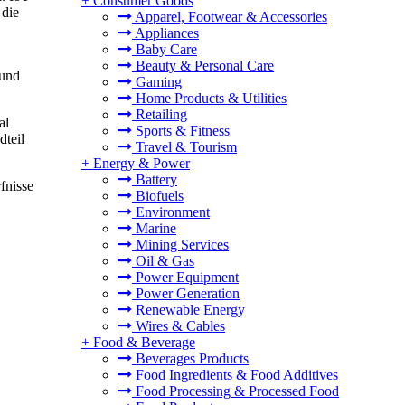
+
Consumer Goods
 die
Apparel, Footwear & Accessories
Appliances
Baby Care
Beauty & Personal Care
 und
Gaming
Home Products & Utilities
Retailing
al
Sports & Fitness
dteil
Travel & Tourism
+
Energy & Power
Battery
fnisse
Biofuels
Environment
Marine
Mining Services
Oil & Gas
Power Equipment
Power Generation
Renewable Energy
Wires & Cables
+
Food & Beverage
Beverages Products
Food Ingredients & Food Additives
Food Processing & Processed Food