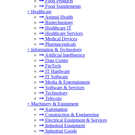
Food Products
Food Supplements
+
Healthcare
Animal Health
Biotechnology
Healthcare IT
Healthcare Services
Medical Devices
Pharmaceuticals
+
Information & Technology
Artificial Intelligence
Data Center
FinTech
IT Hardware
IT Software
Media & Entertainment
Software & Services
Technology
Telecom
+
Machinery & Equipment
Automation
Construction & Engineering
Electrical Equipment & Services
Industrial Equipment
Industrial Goods