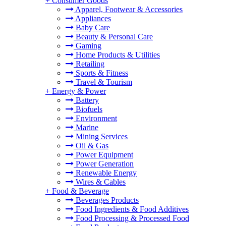
+
Consumer Goods
Apparel, Footwear & Accessories
Appliances
Baby Care
Beauty & Personal Care
Gaming
Home Products & Utilities
Retailing
Sports & Fitness
Travel & Tourism
+
Energy & Power
Battery
Biofuels
Environment
Marine
Mining Services
Oil & Gas
Power Equipment
Power Generation
Renewable Energy
Wires & Cables
+
Food & Beverage
Beverages Products
Food Ingredients & Food Additives
Food Processing & Processed Food