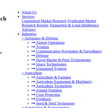
About Us
Services
ach
Customized Market Research
Syndicated Market
Research Reports
Transaction & Legal Intelligence
Advisory
Industries
+
Aerospace & Defense
Airport Operations
Aviation
,
Communication Navigation & Surveillance
Defense
Naval Marine & Ports Technologies
Space Technologies
Unmanned Systems
+
Agriculture
Agriculture & Farming
Agriculture Equipment & Machinery
Agriculture Technology
Animal Nutrition
Crop Protection
Fertilizers
Seed & Seed Technology
+
Automotive & Transportation