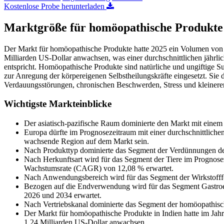
Kostenlose Probe herunterladen
Marktgröße für homöopathische Produkte
Der Markt für homöopathische Produkte hatte 2025 ein Volumen von 1
Milliarden US-Dollar anwachsen, was einer durchschnittlichen jäh
entspricht. Homöopathische Produkte sind natürliche und ungiftige S
zur Anregung der körpereigenen Selbstheilungskräfte eingesetzt. Si
Verdauungsstörungen, chronischen Beschwerden, Stress und kleinere
Wichtigste Markteinblicke
Der asiatisch-pazifische Raum dominierte den Markt mit einem
Europa dürfte im Prognosezeitraum mit einer durchschnittlich
wachsende Region auf dem Markt sein.
Nach Produkttyp dominierte das Segment der Verdünnungen de
Nach Herkunftsart wird für das Segment der Tiere im Prognosez
Wachstumsrate (CAGR) von 12,08 % erwartet.
Nach Anwendungsbereich wird für das Segment der Wirkstofff
Bezogen auf die Endverwendung wird für das Segment Gastroen
2026 und 2034 erwartet.
Nach Vertriebskanal dominierte das Segment der homöopathisc
Der Markt für homöopathische Produkte in Indien hatte im Jahr
1,24 Milliarden US-Dollar anwachsen.