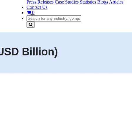
Press Releases
Case Studies
Statistics
Blogs
Articles
Contact Us
0