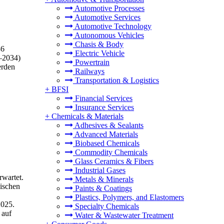
Automotive Processes
Automotive Services
Automotive Technology
Autonomous Vehicles
Chasis & Body
86
Electric Vehicle
6–2034)
Powertrain
erden
Railways
Transportation & Logistics
+
BFSI
Financial Services
Insurance Services
+
Chemicals & Materials
Adhesives & Sealants
Advanced Materials
Biobased Chemicals
Commodity Chemicals
Glass Ceramics & Fibers
Industrial Gases
wartet.
Metals & Minerals
ischen
Paints & Coatings
Plastics, Polymers, and Elastomers
2025.
Specialty Chemicals
 auf
Water & Wastewater Treatment