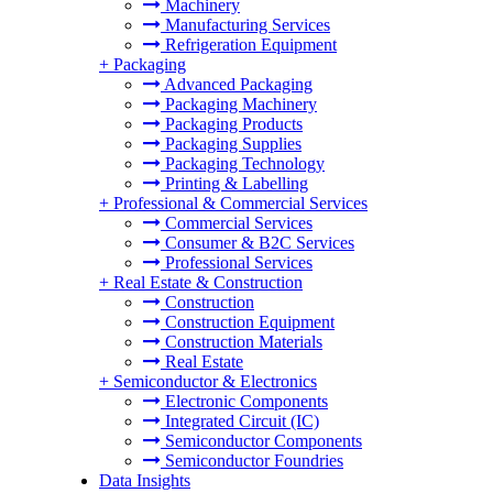
Machinery
Manufacturing Services
Refrigeration Equipment
+
Packaging
Advanced Packaging
Packaging Machinery
Packaging Products
Packaging Supplies
Packaging Technology
Printing & Labelling
+
Professional & Commercial Services
Commercial Services
Consumer & B2C Services
Professional Services
+
Real Estate & Construction
Construction
Construction Equipment
Construction Materials
Real Estate
+
Semiconductor & Electronics
Electronic Components
Integrated Circuit (IC)
Semiconductor Components
Semiconductor Foundries
Data Insights