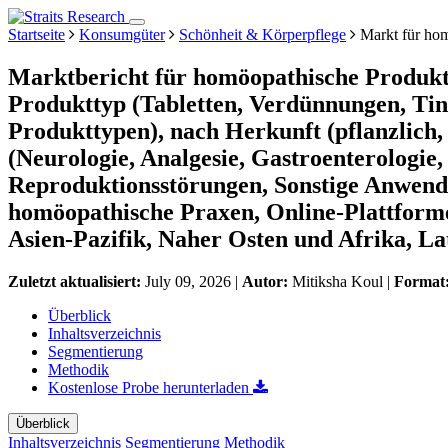
Startseite
Konsumgüter
Schönheit & Körperpflege
Markt für hom
Marktbericht für homöopathische Produkt
Produkttyp (Tabletten, Verdünnungen, Tin
Produkttypen), nach Herkunft (pflanzlich,
(Neurologie, Analgesie, Gastroenterologi
Reproduktionsstörungen, Sonstige Anwend
homöopathische Praxen, Online-Plattform
Asien-Pazifik, Naher Osten und Afrika, L
Zuletzt aktualisiert:
July 09, 2026
|
Autor:
Mitiksha Koul
|
Format
Überblick
Inhaltsverzeichnis
Segmentierung
Methodik
Kostenlose Probe herunterladen
Überblick
Inhaltsverzeichnis
Segmentierung
Methodik