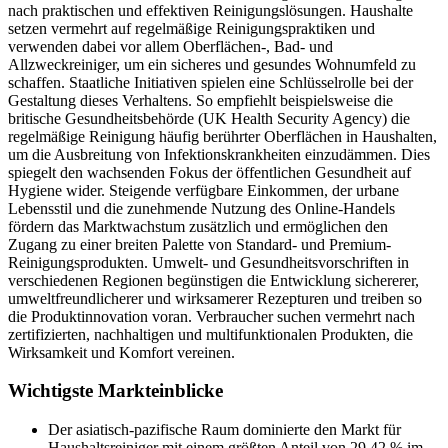
nach praktischen und effektiven Reinigungslösungen. Haushalte
setzen vermehrt auf regelmäßige Reinigungspraktiken und
verwenden dabei vor allem Oberflächen-, Bad- und
Allzweckreiniger, um ein sicheres und gesundes Wohnumfeld zu
schaffen. Staatliche Initiativen spielen eine Schlüsselrolle bei der
Gestaltung dieses Verhaltens. So empfiehlt beispielsweise die
britische Gesundheitsbehörde (UK Health Security Agency) die
regelmäßige Reinigung häufig berührter Oberflächen in Haushalten,
um die Ausbreitung von Infektionskrankheiten einzudämmen. Dies
spiegelt den wachsenden Fokus der öffentlichen Gesundheit auf
Hygiene wider. Steigende verfügbare Einkommen, der urbane
Lebensstil und die zunehmende Nutzung des Online-Handels
fördern das Marktwachstum zusätzlich und ermöglichen den
Zugang zu einer breiten Palette von Standard- und Premium-
Reinigungsprodukten. Umwelt- und Gesundheitsvorschriften in
verschiedenen Regionen begünstigen die Entwicklung sichererer,
umweltfreundlicherer und wirksamerer Rezepturen und treiben so
die Produktinnovation voran. Verbraucher suchen vermehrt nach
zertifizierten, nachhaltigen und multifunktionalen Produkten, die
Wirksamkeit und Komfort vereinen.
Wichtigste Markteinblicke
Der asiatisch-pazifische Raum dominierte den Markt für
Haushaltsreiniger mit einem größten Anteil von 29,42 % im