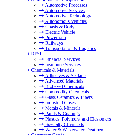
Automotive Processes
Automotive Services
Automotive Technology
Autonomous Vehicles
Chasis & Body
Electric Vehicle
Powertrain
Railways
Transportation & Logistics
+
BFSI
Financial Services
Insurance Services
+
Chemicals & Materials
Adhesives & Sealants
Advanced Materials
Biobased Chemicals
Commodity Chemicals
Glass Ceramics & Fibers
Industrial Gases
Metals & Minerals
Paints & Coatings
Plastics, Polymers, and Elastomers
Specialty Chemicals
Water & Wastewater Treatment