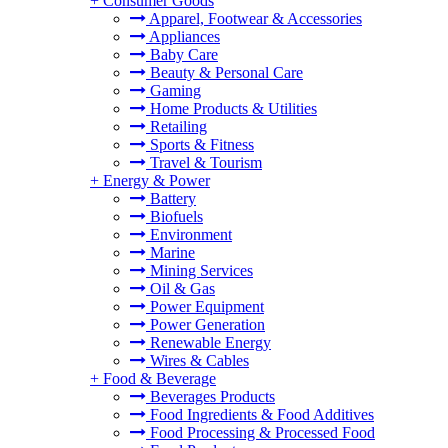
+
Consumer Goods
Apparel, Footwear & Accessories
Appliances
Baby Care
Beauty & Personal Care
Gaming
Home Products & Utilities
Retailing
Sports & Fitness
Travel & Tourism
+
Energy & Power
Battery
Biofuels
Environment
Marine
Mining Services
Oil & Gas
Power Equipment
Power Generation
Renewable Energy
Wires & Cables
+
Food & Beverage
Beverages Products
Food Ingredients & Food Additives
Food Processing & Processed Food