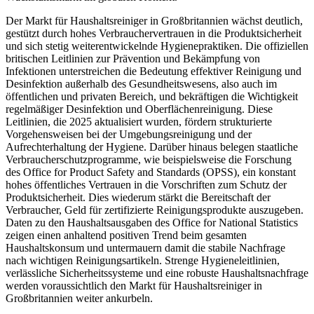
Der Markt für Haushaltsreiniger in Großbritannien wächst deutlich,
gestützt durch hohes Verbrauchervertrauen in die Produktsicherheit
und sich stetig weiterentwickelnde Hygienepraktiken. Die offiziellen
britischen Leitlinien zur Prävention und Bekämpfung von
Infektionen unterstreichen die Bedeutung effektiver Reinigung und
Desinfektion außerhalb des Gesundheitswesens, also auch im
öffentlichen und privaten Bereich, und bekräftigen die Wichtigkeit
regelmäßiger Desinfektion und Oberflächenreinigung. Diese
Leitlinien, die 2025 aktualisiert wurden, fördern strukturierte
Vorgehensweisen bei der Umgebungsreinigung und der
Aufrechterhaltung der Hygiene. Darüber hinaus belegen staatliche
Verbraucherschutzprogramme, wie beispielsweise die Forschung
des Office for Product Safety and Standards (OPSS), ein konstant
hohes öffentliches Vertrauen in die Vorschriften zum Schutz der
Produktsicherheit. Dies wiederum stärkt die Bereitschaft der
Verbraucher, Geld für zertifizierte Reinigungsprodukte auszugeben.
Daten zu den Haushaltsausgaben des Office for National Statistics
zeigen einen anhaltend positiven Trend beim gesamten
Haushaltskonsum und untermauern damit die stabile Nachfrage
nach wichtigen Reinigungsartikeln. Strenge Hygieneleitlinien,
verlässliche Sicherheitssysteme und eine robuste Haushaltsnachfrage
werden voraussichtlich den Markt für Haushaltsreiniger in
Großbritannien weiter ankurbeln.