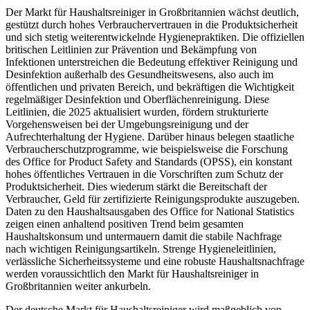
Der Markt für Haushaltsreiniger in Großbritannien wächst deutlich,
gestützt durch hohes Verbrauchervertrauen in die Produktsicherheit
und sich stetig weiterentwickelnde Hygienepraktiken. Die offiziellen
britischen Leitlinien zur Prävention und Bekämpfung von
Infektionen unterstreichen die Bedeutung effektiver Reinigung und
Desinfektion außerhalb des Gesundheitswesens, also auch im
öffentlichen und privaten Bereich, und bekräftigen die Wichtigkeit
regelmäßiger Desinfektion und Oberflächenreinigung. Diese
Leitlinien, die 2025 aktualisiert wurden, fördern strukturierte
Vorgehensweisen bei der Umgebungsreinigung und der
Aufrechterhaltung der Hygiene. Darüber hinaus belegen staatliche
Verbraucherschutzprogramme, wie beispielsweise die Forschung
des Office for Product Safety and Standards (OPSS), ein konstant
hohes öffentliches Vertrauen in die Vorschriften zum Schutz der
Produktsicherheit. Dies wiederum stärkt die Bereitschaft der
Verbraucher, Geld für zertifizierte Reinigungsprodukte auszugeben.
Daten zu den Haushaltsausgaben des Office for National Statistics
zeigen einen anhaltend positiven Trend beim gesamten
Haushaltskonsum und untermauern damit die stabile Nachfrage
nach wichtigen Reinigungsartikeln. Strenge Hygieneleitlinien,
verlässliche Sicherheitssysteme und eine robuste Haushaltsnachfrage
werden voraussichtlich den Markt für Haushaltsreiniger in
Großbritannien weiter ankurbeln.
Der deutsche Markt für Haushaltsreiniger wird maßgeblich von