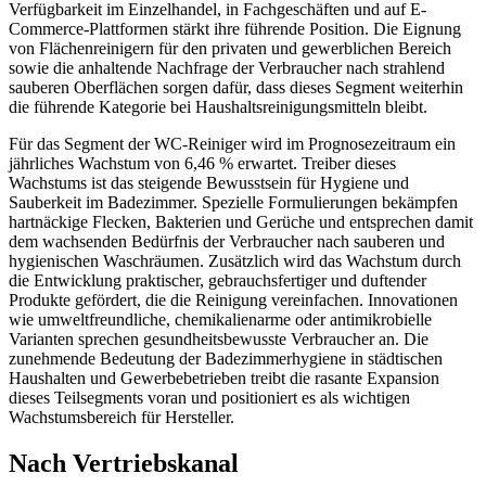
Verfügbarkeit im Einzelhandel, in Fachgeschäften und auf E-
Commerce-Plattformen stärkt ihre führende Position. Die Eignung
von Flächenreinigern für den privaten und gewerblichen Bereich
sowie die anhaltende Nachfrage der Verbraucher nach strahlend
sauberen Oberflächen sorgen dafür, dass dieses Segment weiterhin
die führende Kategorie bei Haushaltsreinigungsmitteln bleibt.
Für das Segment der WC-Reiniger wird im Prognosezeitraum ein
jährliches Wachstum von 6,46 % erwartet. Treiber dieses
Wachstums ist das steigende Bewusstsein für Hygiene und
Sauberkeit im Badezimmer. Spezielle Formulierungen bekämpfen
hartnäckige Flecken, Bakterien und Gerüche und entsprechen damit
dem wachsenden Bedürfnis der Verbraucher nach sauberen und
hygienischen Waschräumen. Zusätzlich wird das Wachstum durch
die Entwicklung praktischer, gebrauchsfertiger und duftender
Produkte gefördert, die die Reinigung vereinfachen. Innovationen
wie umweltfreundliche, chemikalienarme oder antimikrobielle
Varianten sprechen gesundheitsbewusste Verbraucher an. Die
zunehmende Bedeutung der Badezimmerhygiene in städtischen
Haushalten und Gewerbebetrieben treibt die rasante Expansion
dieses Teilsegments voran und positioniert es als wichtigen
Wachstumsbereich für Hersteller.
Nach Vertriebskanal