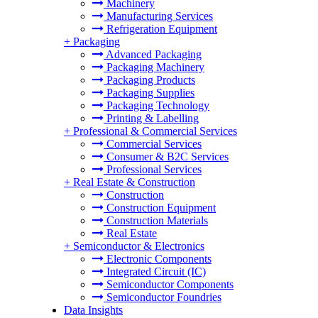
Machinery
Manufacturing Services
Refrigeration Equipment
+
Packaging
Advanced Packaging
Packaging Machinery
Packaging Products
Packaging Supplies
Packaging Technology
Printing & Labelling
+
Professional & Commercial Services
Commercial Services
Consumer & B2C Services
Professional Services
+
Real Estate & Construction
Construction
Construction Equipment
Construction Materials
Real Estate
+
Semiconductor & Electronics
Electronic Components
Integrated Circuit (IC)
Semiconductor Components
Semiconductor Foundries
Data Insights