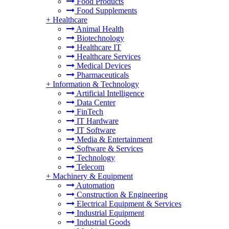
Food Products
Food Supplements
+
Healthcare
Animal Health
Biotechnology
Healthcare IT
Healthcare Services
Medical Devices
Pharmaceuticals
+
Information & Technology
Artificial Intelligence
Data Center
FinTech
IT Hardware
IT Software
Media & Entertainment
Software & Services
Technology
Telecom
+
Machinery & Equipment
Automation
Construction & Engineering
Electrical Equipment & Services
Industrial Equipment
Industrial Goods