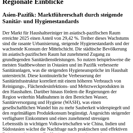
Regionale Einblicke
Asien-Pazifik: Marktführerschaft durch steigende
Sanitär- und Hygienestandards
Der Markt für Haushaltsreiniger im asiatisch-pazifischen Raum
erreichte 2025 einen Anteil von 29,42 %. Treiber dieses Wachstums
sind die rasante Urbanisierung, steigende Hygienestandards und der
wachsende Konsum der Mittelschicht. Die städtische Bevölkerung
im asiatisch-pazifischen Raum hat zunehmend Zugang zu
grundlegenden Sanitärdienstleistungen. So nutzen beispielsweise die
meisten Stadtbewohner in Ostasien und im Pazifik verbesserte
Sanitäranlagen, was die steigenden Hygieneansprüche im Haushalt
unterstreicht. Diese kontinuierliche Verbesserung der
Sanitärinfrastruktur korreliert mit einem höheren Verbrauch von
Reinigungs-, Flächendesinfektions- und Mehrzweckprodukten in
den Haushalten. Darüber hinaus fördern die Regierungen der
Region weiterhin Maßnahmen in den Bereichen Wasser,
Sanitärversorgung und Hygiene (WASH), was einen
gesellschaftlichen Wandel hin zu mehr Sauberkeit widerspiegelt und
den regelmäßigen Produktkonsum begünstigt. Angesichts steigender
verfügbarer Einkommen und eines zunehmend stressigen
Lebensstils in wichtigen Volkswirtschaften wie China, Indien und
Südostasien wächst die Nachfrage nach praktischen und effektiven