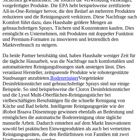
vorgefertigter Produkte. Die EPA hebt beispielsweise zertifizierte
All-in-One-Reiniger hervor, die den Bedarf an mehreren Produkten
reduzieren und die Reinigungszeit verkürzen. Diese Nachfrage nach
Komfort führt dazu, dass Haushalte größere Mengen an
gebrauchsfertigen Sprays, Tüchern und Konzentraten kaufen. Dies
ermöglicht es Unternehmen, mit Produkten mit doppelter Funktion
und Premium-Formaten zu innovieren und letztendlich den
Marktverbrauch zu steigern.
Da beide Partner berufstätig sind, haben Haushalte weniger Zeit für
die tägliche Hausarbeit, was die Nachfrage nach komfortablen und
automatisierten Reinigungslösungen stark ansteigen lässt. Dies
veranlasst Hersteller, zeitsparende Produkte wie robotergestützte
Staubsauger anzubieten.
Bodenreiniger
Vorgetränkte
Desinfektionstücher und gebrauchsfertige Sprays sind nur einige
Beispiele. So sind beispielsweise die Clorox Desinfektionstücher
und die Lysol Multi-Oberflächen-Reinigungstücher bei
vielbeschäftigten Berufstätigen für die schnelle Reinigung von
Küche und Bad beliebt. Intelligente Reinigungsgeräte wie der
iRobot Braava Düsenmopp gewinnen ebenfalls an Bedeutung und
ermöglichen die automatische Bodenreinigung ohne tägliche
manuelle Arbeit. Dadurch entstehen auf dem Markt Innovationen
sowohl bei praktischen Einwegprodukten als auch bei vernetzten
Reinigungsgeräten, die den Bedürfnissen von Familien mit zwei
Verdienern gerecht werden.