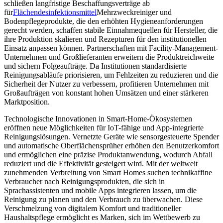
schließen langfristige Beschaffungsverträge ab
für
Flächendesinfektionsmittel
Mehrzweckreiniger und
Bodenpflegeprodukte, die den erhöhten Hygieneanforderungen
gerecht werden, schaffen stabile Einnahmequellen für Hersteller, die
ihre Produktion skalieren und Rezepturen für den institutionellen
Einsatz anpassen können. Partnerschaften mit Facility-Management-
Unternehmen und Großlieferanten erweitern die Produktreichweite
und sichern Folgeaufträge. Da Institutionen standardisierte
Reinigungsabläufe priorisieren, um Fehlzeiten zu reduzieren und die
Sicherheit der Nutzer zu verbessern, profitieren Unternehmen mit
Großaufträgen von konstant hohen Umsätzen und einer stärkeren
Marktposition.
Technologische Innovationen in Smart-Home-Ökosystemen
eröffnen neue Möglichkeiten für IoT-fähige und App-integrierte
Reinigungslösungen. Vernetzte Geräte wie sensorgesteuerte Spender
und automatische Oberflächensprüher erhöhen den Benutzerkomfort
und ermöglichen eine präzise Produktanwendung, wodurch Abfall
reduziert und die Effektivität gesteigert wird. Mit der weltweit
zunehmenden Verbreitung von Smart Homes suchen technikaffine
Verbraucher nach Reinigungsprodukten, die sich in
Sprachassistenten und mobile Apps integrieren lassen, um die
Reinigung zu planen und den Verbrauch zu überwachen. Diese
Verschmelzung von digitalem Komfort und traditioneller
Haushaltspflege ermöglicht es Marken, sich im Wettbewerb zu