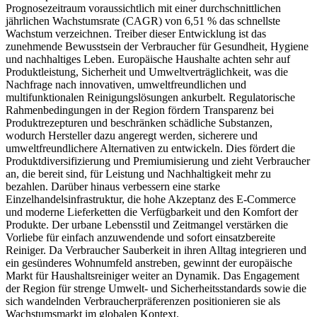
Prognosezeitraum voraussichtlich mit einer durchschnittlichen
jährlichen Wachstumsrate (CAGR) von 6,51 % das schnellste
Wachstum verzeichnen. Treiber dieser Entwicklung ist das
zunehmende Bewusstsein der Verbraucher für Gesundheit, Hygiene
und nachhaltiges Leben. Europäische Haushalte achten sehr auf
Produktleistung, Sicherheit und Umweltverträglichkeit, was die
Nachfrage nach innovativen, umweltfreundlichen und
multifunktionalen Reinigungslösungen ankurbelt. Regulatorische
Rahmenbedingungen in der Region fördern Transparenz bei
Produktrezepturen und beschränken schädliche Substanzen,
wodurch Hersteller dazu angeregt werden, sicherere und
umweltfreundlichere Alternativen zu entwickeln. Dies fördert die
Produktdiversifizierung und Premiumisierung und zieht Verbraucher
an, die bereit sind, für Leistung und Nachhaltigkeit mehr zu
bezahlen. Darüber hinaus verbessern eine starke
Einzelhandelsinfrastruktur, die hohe Akzeptanz des E-Commerce
und moderne Lieferketten die Verfügbarkeit und den Komfort der
Produkte. Der urbane Lebensstil und Zeitmangel verstärken die
Vorliebe für einfach anzuwendende und sofort einsatzbereite
Reiniger. Da Verbraucher Sauberkeit in ihren Alltag integrieren und
ein gesünderes Wohnumfeld anstreben, gewinnt der europäische
Markt für Haushaltsreiniger weiter an Dynamik. Das Engagement
der Region für strenge Umwelt- und Sicherheitsstandards sowie die
sich wandelnden Verbraucherpräferenzen positionieren sie als
Wachstumsmarkt im globalen Kontext.