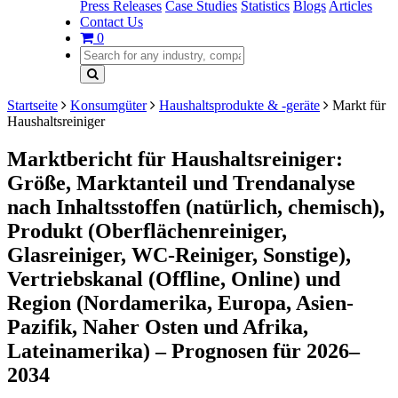
Press Releases
Case Studies
Statistics
Blogs
Articles
Contact Us
0
Startseite
Konsumgüter
Haushaltsprodukte & -geräte
Markt für
Haushaltsreiniger
Marktbericht für Haushaltsreiniger:
Größe, Marktanteil und Trendanalyse
nach Inhaltsstoffen (natürlich, chemisch),
Produkt (Oberflächenreiniger,
Glasreiniger, WC-Reiniger, Sonstige),
Vertriebskanal (Offline, Online) und
Region (Nordamerika, Europa, Asien-
Pazifik, Naher Osten und Afrika,
Lateinamerika) – Prognosen für 2026–
2034