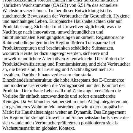
jährlichen Wachstumsrate (CAGR) von 6,51 % das schnellste
Wachstum verzeichnen. Treiber dieser Entwicklung ist das
zunehmende Bewusstsein der Verbraucher für Gesundheit, Hygiene
und nachhaltiges Leben. Europäische Haushalte achten sehr auf
Produktleistung, Sicherheit und Umweltverträglichkeit, was die
Nachfrage nach innovativen, umweltfreundlichen und
multifunktionalen Reinigungslösungen ankurbelt. Regulatorische
Rahmenbedingungen in der Region fördern Transparenz bei
Produktrezepturen und beschränken schädliche Substanzen,
wodurch Hersteller dazu angeregt werden, sicherere und
umweltfreundlichere Alternativen zu entwickeln. Dies fördert die
Produktdiversifizierung und Premiumisierung und zieht Verbraucher
an, die bereit sind, für Leistung und Nachhaltigkeit mehr zu
bezahlen. Darüber hinaus verbessern eine starke
Einzelhandelsinfrastruktur, die hohe Akzeptanz des E-Commerce
und moderne Lieferketten die Verfügbarkeit und den Komfort der
Produkte. Der urbane Lebensstil und Zeitmangel verstärken die
Vorliebe für einfach anzuwendende und sofort einsatzbereite
Reiniger. Da Verbraucher Sauberkeit in ihren Alltag integrieren und
ein gesünderes Wohnumfeld anstreben, gewinnt der europäische
Markt für Haushaltsreiniger weiter an Dynamik. Das Engagement
der Region für strenge Umwelt- und Sicherheitsstandards sowie die
sich wandelnden Verbraucherpräferenzen positionieren sie als
Wachstumsmarkt im globalen Kontext.