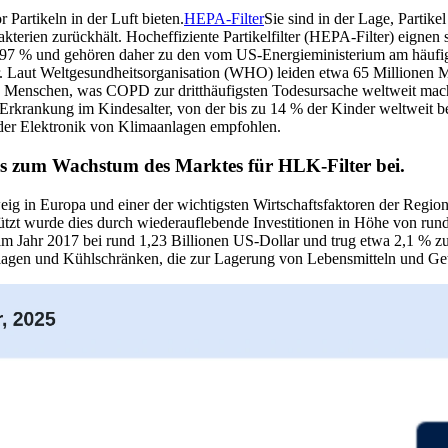
Partikeln in der Luft bieten.
HEPA-Filter
Sie sind in der Lage, Partik
kterien zurückhält. Hocheffiziente Partikelfilter (HEPA-Filter) eignen
99,97 % und gehören daher zu den vom US-Energieministerium am häufi
r. Laut Weltgesundheitsorganisation (WHO) leiden etwa 65 Millionen M
Menschen, was COPD zur dritthäufigsten Todesursache weltweit macht
Erkrankung im Kindesalter, von der bis zu 14 % der Kinder weltweit b
er Elektronik von Klimaanlagen empfohlen.
ns zum Wachstum des Marktes für HLK-Filter bei.
zweig in Europa und einer der wichtigsten Wirtschaftsfaktoren der Reg
ützt wurde dies durch wiederauflebende Investitionen in Höhe von ru
im Jahr 2017 bei rund 1,23 Billionen US-Dollar und trug etwa 2,1 % zu
agen und Kühlschränken, die zur Lagerung von Lebensmitteln und Get