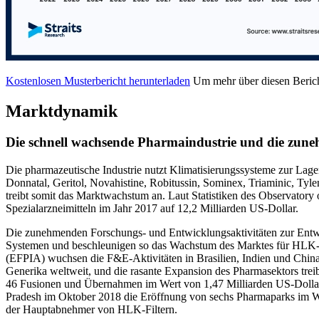
Kostenlosen Musterbericht herunterladen
Um mehr über diesen Berich
Marktdynamik
Die schnell wachsende Pharmaindustrie und die zun
Die pharmazeutische Industrie nutzt Klimatisierungssysteme zur Lag
Donnatal, Geritol, Novahistine, Robitussin, Sominex, Triaminic, Tyl
treibt somit das Marktwachstum an. Laut Statistiken des Observator
Spezialarzneimitteln im Jahr 2017 auf 12,2 Milliarden US-Dollar.
Die zunehmenden Forschungs- und Entwicklungsaktivitäten zur Ent
Systemen und beschleunigen so das Wachstum des Marktes für HLK-Fi
(EFPIA) wuchsen die F&E-Aktivitäten in Brasilien, Indien und China 
Generika weltweit, und die rasante Expansion des Pharmasektors trei
46 Fusionen und Übernahmen im Wert von 1,47 Milliarden US-Dollar.
Pradesh im Oktober 2018 die Eröffnung von sechs Pharmaparks im We
der Hauptabnehmer von HLK-Filtern.