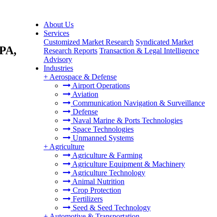
About Us
Services
Customized Market Research
Syndicated Market
EPA,
Research Reports
Transaction & Legal Intelligence
Advisory
Industries
+
Aerospace & Defense
Airport Operations
Aviation
Communication Navigation & Surveillance
Defense
Naval Marine & Ports Technologies
Space Technologies
Unmanned Systems
+
Agriculture
Agriculture & Farming
Agriculture Equipment & Machinery
Agriculture Technology
Animal Nutrition
Crop Protection
Fertilizers
Seed & Seed Technology
+
Automotive & Transportation