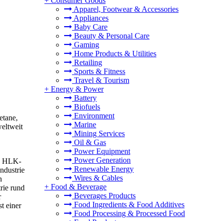
+
Consumer Goods
Apparel, Footwear & Accessories
Appliances
Baby Care
Beauty & Personal Care
Gaming
Home Products & Utilities
Retailing
Sports & Fitness
Travel & Tourism
+
Energy & Power
Battery
Biofuels
Environment
etane,
Marine
weltweit
Mining Services
Oil & Gas
Power Equipment
Power Generation
ch HLK-
Renewable Energy
ndustrie
Wires & Cables
n
+
Food & Beverage
rie rund
Beverages Products
r
Food Ingredients & Food Additives
t einer
Food Processing & Processed Food