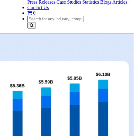
Press Releases
Case Studies
Statistics
Blogs
Articles
Contact Us
0