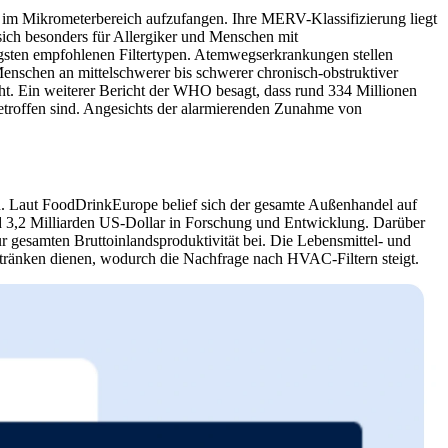
el im Mikrometerbereich aufzufangen. Ihre MERV-Klassifizierung liegt
 sich besonders für Allergiker und Menschen mit
gsten empfohlenen Filtertypen. Atemwegserkrankungen stellen
enschen an mittelschwerer bis schwerer chronisch-obstruktiver
. Ein weiterer Bericht der WHO besagt, dass rund 334 Millionen
etroffen sind. Angesichts der alarmierenden Zunahme von
ion. Laut FoodDrinkEurope belief sich der gesamte Außenhandel auf
nd 3,2 Milliarden US-Dollar in Forschung und Entwicklung. Darüber
r gesamten Bruttoinlandsproduktivität bei. Die Lebensmittel- und
ränken dienen, wodurch die Nachfrage nach HVAC-Filtern steigt.