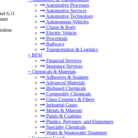
Automotive Processes
Automotive Services
auf 6,11
Automotive Technology
raum
Autonomous Vehicles
Chasis & Body
hiedene
Electric Vehicle
Powertrain
Railways
Transportation & Logistics
+
BFSI
Financial Services
Insurance Services
+
Chemicals & Materials
Adhesives & Sealants
Advanced Materials
Biobased Chemicals
Commodity Chemicals
Glass Ceramics & Fibers
Industrial Gases
Metals & Minerals
Paints & Coatings
Plastics, Polymers, and Elastomers
Specialty Chemicals
Water & Wastewater Treatment