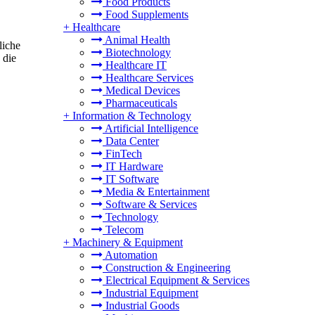
Food Products
Food Supplements
+
Healthcare
Animal Health
liche
Biotechnology
 die
Healthcare IT
Healthcare Services
Medical Devices
Pharmaceuticals
+
Information & Technology
Artificial Intelligence
Data Center
FinTech
IT Hardware
IT Software
Media & Entertainment
Software & Services
Technology
Telecom
+
Machinery & Equipment
Automation
Construction & Engineering
Electrical Equipment & Services
Industrial Equipment
Industrial Goods