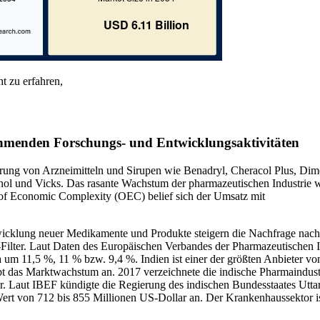
t zu erfahren,
ehmenden Forschungs- und Entwicklungsaktivitäten
erung von Arzneimitteln und Sirupen wie Benadryl, Cheracol Plus, Dim
enol und Vicks. Das rasante Wachstum der pharmazeutischen Industrie 
y of Economic Complexity (OEC) belief sich der Umsatz mit
wicklung neuer Medikamente und Produkte steigern die Nachfrage na
lter. Laut Daten des Europäischen Verbandes der Pharmazeutischen I
um 11,5 %, 11 % bzw. 9,4 %. Indien ist einer der größten Anbieter vo
bt das Marktwachstum an. 2017 verzeichnete die indische Pharmaindust
 Laut IBEF kündigte die Regierung des indischen Bundesstaates Utta
rt von 712 bis 855 Millionen US-Dollar an. Der Krankenhaussektor is