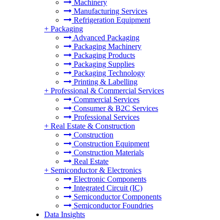
Machinery
Manufacturing Services
Refrigeration Equipment
+
Packaging
Advanced Packaging
Packaging Machinery
Packaging Products
Packaging Supplies
Packaging Technology
Printing & Labelling
+
Professional & Commercial Services
Commercial Services
Consumer & B2C Services
Professional Services
+
Real Estate & Construction
Construction
Construction Equipment
Construction Materials
Real Estate
+
Semiconductor & Electronics
Electronic Components
Integrated Circuit (IC)
Semiconductor Components
Semiconductor Foundries
Data Insights