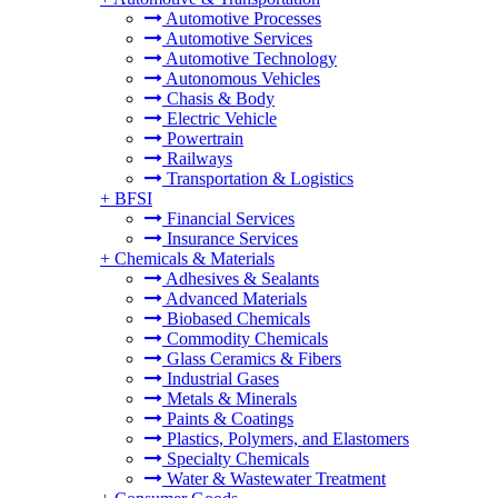
Automotive Processes
Automotive Services
Automotive Technology
Autonomous Vehicles
Chasis & Body
Electric Vehicle
Powertrain
Railways
Transportation & Logistics
+
BFSI
Financial Services
Insurance Services
+
Chemicals & Materials
Adhesives & Sealants
Advanced Materials
Biobased Chemicals
Commodity Chemicals
Glass Ceramics & Fibers
Industrial Gases
Metals & Minerals
Paints & Coatings
Plastics, Polymers, and Elastomers
Specialty Chemicals
Water & Wastewater Treatment