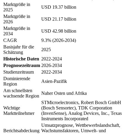
Marktgröße in
USD 19.37 billion
2025
Marktgröße in
USD 21.17 billion
2026
Marktgröße in
USD 42.98 billion
2034
CAGR
9.3% (2026-2034)
Basisjahr für die
2025
Schätzung
Historische Daten
2022-2024
Prognosezeitraum
2026-2034
Studienzeitraum
2022-2034
Dominierende
Asien-Pazifik
Region
Am schnellsten
Naher Osten und Afrika
wachsende Region
STMicroelectronics, Robert Bosch GmbH
Wichtige
(Bosch Sensortec), TDK Corporation
Marktteilnehmer
(InvenSense), Analog Devices, Inc., Texas
Instruments Incorporated
Umsatzprognose, Wettbewerbslandschaft,
Berichtsabdeckung
Wachstumsfaktoren, Umwelt- und