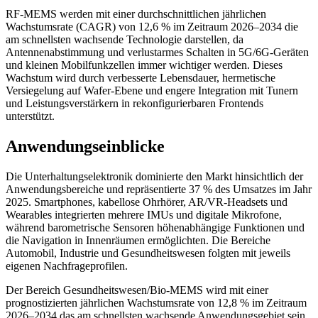
RF-MEMS werden mit einer durchschnittlichen jährlichen
Wachstumsrate (CAGR) von 12,6 % im Zeitraum 2026–2034 die
am schnellsten wachsende Technologie darstellen, da
Antennenabstimmung und verlustarmes Schalten in 5G/6G-Geräten
und kleinen Mobilfunkzellen immer wichtiger werden. Dieses
Wachstum wird durch verbesserte Lebensdauer, hermetische
Versiegelung auf Wafer-Ebene und engere Integration mit Tunern
und Leistungsverstärkern in rekonfigurierbaren Frontends
unterstützt.
Anwendungseinblicke
Die Unterhaltungselektronik dominierte den Markt hinsichtlich der
Anwendungsbereiche und repräsentierte 37 % des Umsatzes im Jahr
2025. Smartphones, kabellose Ohrhörer, AR/VR-Headsets und
Wearables integrierten mehrere IMUs und digitale Mikrofone,
während barometrische Sensoren höhenabhängige Funktionen und
die Navigation in Innenräumen ermöglichten. Die Bereiche
Automobil, Industrie und Gesundheitswesen folgten mit jeweils
eigenen Nachfrageprofilen.
Der Bereich Gesundheitswesen/Bio-MEMS wird mit einer
prognostizierten jährlichen Wachstumsrate von 12,8 % im Zeitraum
2026–2034 das am schnellsten wachsende Anwendungsgebiet sein.