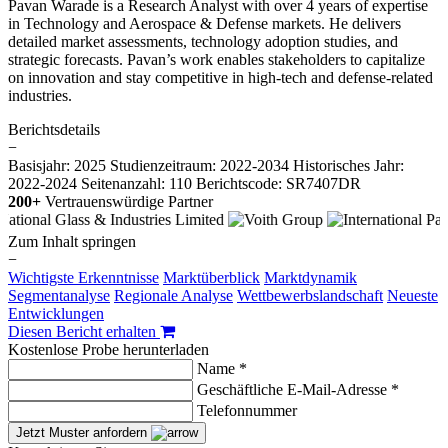
Pavan Warade is a Research Analyst with over 4 years of expertise
in Technology and Aerospace & Defense markets. He delivers
detailed market assessments, technology adoption studies, and
strategic forecasts. Pavan’s work enables stakeholders to capitalize
on innovation and stay competitive in high-tech and defense-related
industries.
Berichtsdetails
−
Basisjahr: 2025
Studienzeitraum: 2022-2034
Historisches Jahr:
2022-2024
Seitenanzahl: 110
Berichtscode: SR7407DR
200+
Vertrauenswürdige Partner
Zum Inhalt springen
−
Wichtigste Erkenntnisse
Marktüberblick
Marktdynamik
Segmentanalyse
Regionale Analyse
Wettbewerbslandschaft
Neueste
Entwicklungen
Diesen Bericht erhalten
Kostenlose Probe herunterladen
Name *
Geschäftliche E-Mail-Adresse *
Telefonnummer
Jetzt Muster anfordern