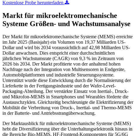
Kostenlose Probe herunterladen
Markt für mikroelektromechanische
Systeme Größen- und Wachstumsanalyse
Der Markt für mikroelektromechanische Systeme (MEMS) erreichte
im Jahr 2025 (Basisjahr) ein Volumen von 19,37 Milliarden US-
Dollar und wird bis 2034 voraussichtlich auf 42,98 Milliarden US-
Dollar anwachsen. Dies entspricht einer durchschnittlichen
jährlichen Wachstumsrate (CAGR) von 9,3 % im Zeitraum von
2026 bis 2034. Der Markt profitierte von der anhaltend hohen
Nachfrage nach der Integration von Multisensoren in Endgeräte,
Automobilplattformen und industrielle Steuerungssysteme.
Unterstützt wurde diese Entwicklung durch die Normalisierung der
Lieferkette in der Fertigungsindustrie und der Wafer-Level-
Packaging-Abteilung. Der verstärkte Einsatz von Inertial-, Druck-
und Mikrofon-MEMS in Smartphones und Wearables förderte die
Austauschzyklen. Gleichzeitig beschleunigte die Elektrifizierung der
Mobilität die Verbreitung von Druck-, Inertial- und Thermo-MEMS
in der Batterie- und Antriebsstrangüberwachung.
Der Marktausblick für mikroelektromechanische Systeme (MEMS)
hebt die Diversifizierung über die Unterhaltungselektronik hinaus in
die Bereiche Bio-MEMS, HF-Frontend-Komponenten für 5G/6G