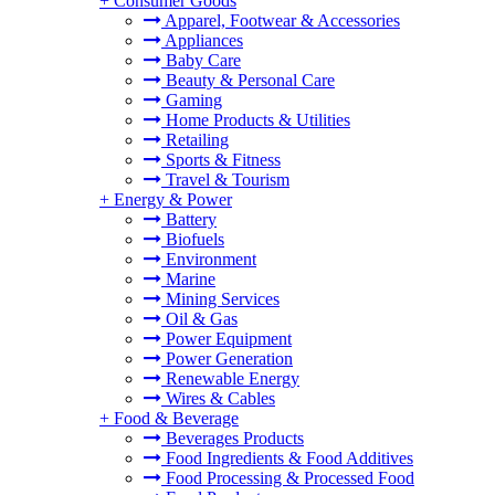
+
Consumer Goods
Apparel, Footwear & Accessories
Appliances
Baby Care
Beauty & Personal Care
Gaming
Home Products & Utilities
Retailing
Sports & Fitness
Travel & Tourism
+
Energy & Power
Battery
Biofuels
Environment
Marine
Mining Services
Oil & Gas
Power Equipment
Power Generation
Renewable Energy
Wires & Cables
+
Food & Beverage
Beverages Products
Food Ingredients & Food Additives
Food Processing & Processed Food