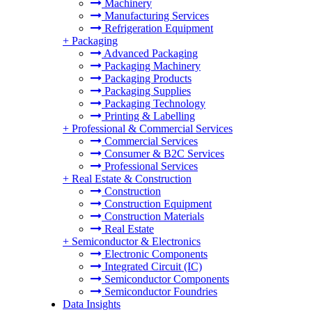
Machinery
Manufacturing Services
Refrigeration Equipment
+
Packaging
Advanced Packaging
Packaging Machinery
Packaging Products
Packaging Supplies
Packaging Technology
Printing & Labelling
+
Professional & Commercial Services
Commercial Services
Consumer & B2C Services
Professional Services
+
Real Estate & Construction
Construction
Construction Equipment
Construction Materials
Real Estate
+
Semiconductor & Electronics
Electronic Components
Integrated Circuit (IC)
Semiconductor Components
Semiconductor Foundries
Data Insights