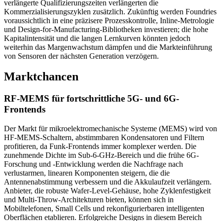
verlängerte Qualifizierungszeiten verlängerten die
Kommerzialisierungszyklen zusätzlich. Zukünftig werden Foundries
voraussichtlich in eine präzisere Prozesskontrolle, Inline-Metrologie
und Design-for-Manufacturing-Bibliotheken investieren; die hohe
Kapitalintensität und die langen Lernkurven könnten jedoch
weiterhin das Margenwachstum dämpfen und die Markteinführung
von Sensoren der nächsten Generation verzögern.
Marktchancen
RF-MEMS für fortschrittliche 5G- und 6G-
Frontends
Der Markt für mikroelektromechanische Systeme (MEMS) wird von
HF-MEMS-Schaltern, abstimmbaren Kondensatoren und Filtern
profitieren, da Funk-Frontends immer komplexer werden. Die
zunehmende Dichte im Sub-6-GHz-Bereich und die frühe 6G-
Forschung und -Entwicklung werden die Nachfrage nach
verlustarmen, linearen Komponenten steigern, die die
Antennenabstimmung verbessern und die Akkulaufzeit verlängern.
Anbieter, die robuste Wafer-Level-Gehäuse, hohe Zyklenfestigkeit
und Multi-Throw-Architekturen bieten, können sich in
Mobiltelefonen, Small Cells und rekonfigurierbaren intelligenten
Oberflächen etablieren. Erfolgreiche Designs in diesem Bereich