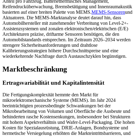
Anteil pro Fahrzeug. Batteriethermisches Management,
Reifendrucküberwachung, Bremsbetätigung und Innenraumakustik
basierten auf einer breiten Palette von MEMS.
MEMS-Sensoren
und
Aktuatoren. Die MEMS-Marktanalyse deutet darauf hin, dass
Automobilhersteller mit zunehmender Verbreitung von Level-2+-
Assistenzsystemen und zonalen elektronischen/elektrischen (E/E)
Architekturen präzise, ​​driftarme Sensoren benötigen, die den
Automobilstandards entsprechen. Im Zeitraum 2026–2034 werden
strengere Sicherheitsanforderungen und drahtlose
Kalibrierungsstrategien höhere Durchschnittspreise und eine
wiederkehrende Nachfrage durch Austauschzyklen begünstigen.
Marktbeschränkung
Ertragsvariabilität und Kapitalintensität
Die Fertigungskomplexität hemmte den Markt für
mikroelektromechanische Systeme (MEMS). Im Jahr 2024
beeinträchtigten prozessbedingte Schwankungen bei der
Mikrobearbeitung von Volumen und Oberfläche die Ausbeute und
behinderten rasche Kostensenkungen, insbesondere bei Strukturen
mit hohem Aspektverhältnis und Wafer-Level-Packaging. Die hohen
Kosten für Spezialausrüstung, DRIE-Anlagen, Bondsysteme und
hermetische Versiegelung erhöhten die Markteintrittsbarrieren, und