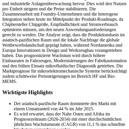
und industrielle Anlagenüberwachung hervor. Dies wird den Nutzen
pro Einheit steigern und die Preise stabilisieren. Die
Zusammenarbeit mit Foundry-Unternehmen und die heterogene
Integration stehen heute im Mittelpunkt der Produkt-Roadmaps, da
Chiphersteller Chipgröße, Empfindlichkeit und Stromverbrauch
optimieren müssen, um den neuen Anwendungsanforderungen
gerecht zu werden. Die Analyse zeigt, dass die Produktionsbasis im
asiatisch-pazifischen Raum und die lokale Nachfrage die globale
Wettbewerbslandschaft geprägt haben, während Nordamerika und
Europa Innovationen in Design und Werkzeugbau vorangetrieben
haben. Das prognostizierte Wachstum wird durch höhere
Einbauraten in Fahrzeugen, Modernisierungen der Fabrikautomation
und den frühen Einsatz mikrofluidischer Diagnostik getrieben. Die
Marktprognose für mikroelektromechanische Systeme berücksichtigt
zudem schrittweise Preissteigerungen im Bereich HF und Bio-
MEMS.
Wichtigste Highlights
Der asiatisch-pazifische Raum dominierte den Markt mit
einem Umsatzanteil von 44 % im Jahr 2025.
Es wird erwartet, dass der Nahe Osten und Afrika im
Prognosezeitraum (2026-2034) mit einer durchschnittlichen
jährlichen Wachstumsrate (CAGR) von 11,1 % das schnellste