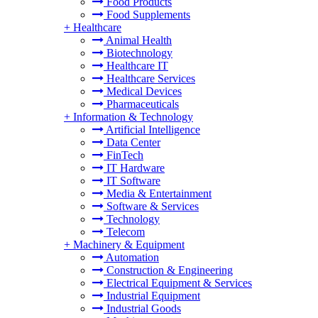
Food Products
Food Supplements
+
Healthcare
Animal Health
Biotechnology
Healthcare IT
Healthcare Services
Medical Devices
Pharmaceuticals
+
Information & Technology
Artificial Intelligence
Data Center
FinTech
IT Hardware
IT Software
Media & Entertainment
Software & Services
Technology
Telecom
+
Machinery & Equipment
Automation
Construction & Engineering
Electrical Equipment & Services
Industrial Equipment
Industrial Goods