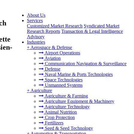
About Us
Services
ch
Customized Market Research
Syndicated Market
Research Reports
Transaction & Legal Intelligence
Advisory
ette
Industries
ien-
+
Aerospace & Defense
Airport Operations
Aviation
Communication Navigation & Surveillance
Defense
Naval Marine & Ports Technologies
Space Technologies
Unmanned Systems
+
Agriculture
Agriculture & Farming
Agriculture Equipment & Machinery
Agriculture Technology
Animal Nutrition
Crop Protection
Fertilizers
Seed & Seed Technology
+
Automotive & Transportation