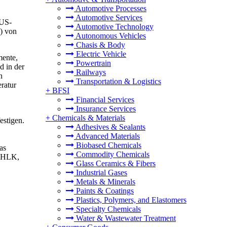
Automotive Processes
Automotive Services
 US-
Automotive Technology
) von
Autonomous Vehicles
Chasis & Body
Electric Vehicle
mente,
Powertrain
d in der
Railways
n
Transportation & Logistics
ratur
+
BFSI
Financial Services
Insurance Services
+
Chemicals & Materials
estigen.
Adhesives & Sealants
Advanced Materials
Biobased Chemicals
as
Commodity Chemicals
 (HLK,
Glass Ceramics & Fibers
Industrial Gases
Metals & Minerals
Paints & Coatings
Plastics, Polymers, and Elastomers
Specialty Chemicals
Water & Wastewater Treatment