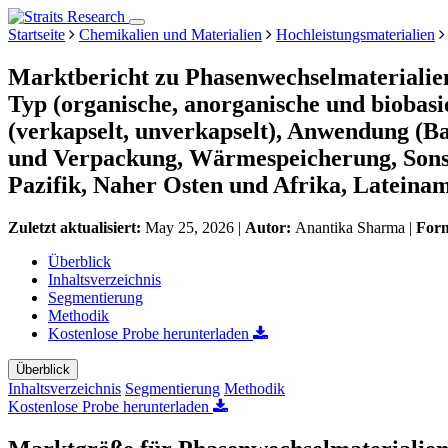
Startseite
Chemikalien und Materialien
Hochleistungsmaterialien
Marktbericht zu Phasenwechselmaterialie
Typ (organische, anorganische und biobas
(verkapselt, unverkapselt), Anwendung (B
und Verpackung, Wärmespeicherung, Sonst
Pazifik, Naher Osten und Afrika, Lateina
Zuletzt aktualisiert:
May 25, 2026
|
Autor:
Anantika Sharma
|
For
Überblick
Inhaltsverzeichnis
Segmentierung
Methodik
Kostenlose Probe herunterladen
Überblick
Inhaltsverzeichnis
Segmentierung
Methodik
Kostenlose Probe herunterladen