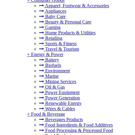
+
Consumer Goods
Apparel, Footwear & Accessories
Appliances
Baby Care
Beauty & Personal Care
Gaming
Home Products & Utilities
Retailing
Sports & Fitness
Travel & Tourism
+
Energy & Power
Battery
Biofuels
Environment
Marine
Mining Services
Oil & Gas
Power Equipment
Power Generation
Renewable Energy
Wires & Cables
+
Food & Beverage
Beverages Products
Food Ingredients & Food Additives
Food Processing & Processed Food