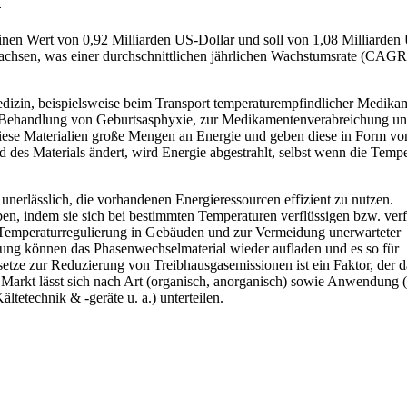
n
inen Wert von 0,92 Milliarden US-Dollar und soll von 1,08 Milliarden
wachsen, was einer durchschnittlichen jährlichen Wachstumsrate (CAGR
izin, beispielsweise beim Transport temperaturempfindlicher Medika
 Behandlung von Geburtsasphyxie, zur Medikamentenverabreichung un
ese Materialien große Mengen an Energie und geben diese in Form vo
 des Materials ändert, wird Energie abgestrahlt, selbst wenn die Tempe
s unerlässlich, die vorhandenen Energieressourcen effizient zu nutzen.
, indem sie sich bei bestimmten Temperaturen verflüssigen bzw. verf
r Temperaturregulierung in Gebäuden und zur Vermeidung unerwarteter
g können das Phasenwechselmaterial wieder aufladen und es so für
tze zur Reduzierung von Treibhausgasemissionen ist ein Faktor, der d
 Markt lässt sich nach Art (organisch, anorganisch) sowie Anwendung
tetechnik & -geräte u. a.) unterteilen.