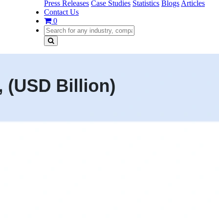
Press Releases
Case Studies
Statistics
Blogs
Articles
Contact Us
0