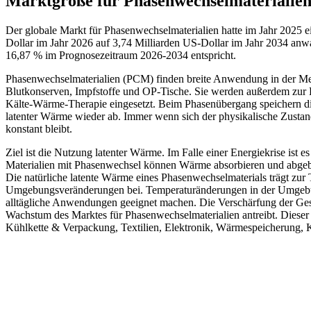
Marktgröße für Phasenwechselmaterialie
Der globale Markt für Phasenwechselmaterialien hatte im Jahr 2025 e
Dollar im Jahr 2026 auf 3,74 Milliarden US-Dollar im Jahr 2034 an
16,87 % im Prognosezeitraum 2026-2034 entspricht.
Phasenwechselmaterialien (PCM) finden breite Anwendung in der Med
Blutkonserven, Impfstoffe und OP-Tische. Sie werden außerdem zur
Kälte-Wärme-Therapie eingesetzt. Beim Phasenübergang speichern di
latenter Wärme wieder ab. Immer wenn sich der physikalische Zustand
konstant bleibt.
Ziel ist die Nutzung latenter Wärme. Im Falle einer Energiekrise ist e
Materialien mit Phasenwechsel können Wärme absorbieren und abgeben
Die natürliche latente Wärme eines Phasenwechselmaterials trägt zu
Umgebungsveränderungen bei. Temperaturänderungen in der Umgebun
alltägliche Anwendungen geeignet machen. Die Verschärfung der Gese
Wachstum des Marktes für Phasenwechselmaterialien antreibt. Dieser
Kühlkette & Verpackung, Textilien, Elektronik, Wärmespeicherung, Käl