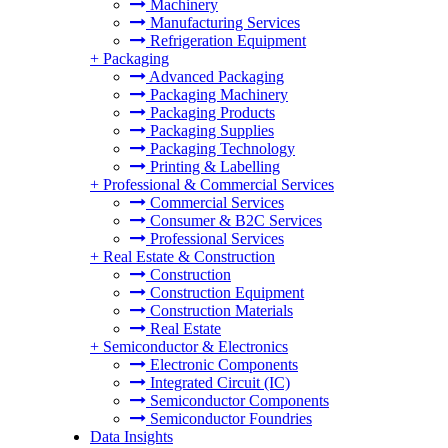
Machinery
Manufacturing Services
Refrigeration Equipment
+
Packaging
Advanced Packaging
Packaging Machinery
Packaging Products
Packaging Supplies
Packaging Technology
Printing & Labelling
+
Professional & Commercial Services
Commercial Services
Consumer & B2C Services
Professional Services
+
Real Estate & Construction
Construction
Construction Equipment
Construction Materials
Real Estate
+
Semiconductor & Electronics
Electronic Components
Integrated Circuit (IC)
Semiconductor Components
Semiconductor Foundries
Data Insights