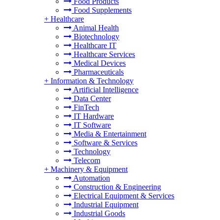
Food Products
Food Supplements
+
Healthcare
Animal Health
Biotechnology
Healthcare IT
Healthcare Services
Medical Devices
Pharmaceuticals
+
Information & Technology
Artificial Intelligence
Data Center
FinTech
IT Hardware
IT Software
Media & Entertainment
Software & Services
Technology
Telecom
+
Machinery & Equipment
Automation
Construction & Engineering
Electrical Equipment & Services
Industrial Equipment
Industrial Goods