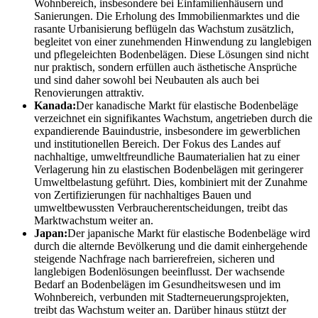
Wohnbereich, insbesondere bei Einfamilienhäusern und
Sanierungen. Die Erholung des Immobilienmarktes und die
rasante Urbanisierung beflügeln das Wachstum zusätzlich,
begleitet von einer zunehmenden Hinwendung zu langlebigen
und pflegeleichten Bodenbelägen. Diese Lösungen sind nicht
nur praktisch, sondern erfüllen auch ästhetische Ansprüche
und sind daher sowohl bei Neubauten als auch bei
Renovierungen attraktiv.
Kanada:
Der kanadische Markt für elastische Bodenbeläge
verzeichnet ein signifikantes Wachstum, angetrieben durch die
expandierende Bauindustrie, insbesondere im gewerblichen
und institutionellen Bereich. Der Fokus des Landes auf
nachhaltige, umweltfreundliche Baumaterialien hat zu einer
Verlagerung hin zu elastischen Bodenbelägen mit geringerer
Umweltbelastung geführt. Dies, kombiniert mit der Zunahme
von Zertifizierungen für nachhaltiges Bauen und
umweltbewussten Verbraucherentscheidungen, treibt das
Marktwachstum weiter an.
Japan:
Der japanische Markt für elastische Bodenbeläge wird
durch die alternde Bevölkerung und die damit einhergehende
steigende Nachfrage nach barrierefreien, sicheren und
langlebigen Bodenlösungen beeinflusst. Der wachsende
Bedarf an Bodenbelägen im Gesundheitswesen und im
Wohnbereich, verbunden mit Stadterneuerungsprojekten,
treibt das Wachstum weiter an. Darüber hinaus stützt der