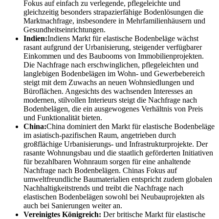
Fokus auf einfach zu verlegende, pflegeleichte und
gleichzeitig besonders strapazierfähige Bodenlösungen die
Marktnachfrage, insbesondere in Mehrfamilienhäusern und
Gesundheitseinrichtungen.
Indien:
Indiens Markt für elastische Bodenbeläge wächst
rasant aufgrund der Urbanisierung, steigender verfügbarer
Einkommen und des Baubooms von Immobilienprojekten.
Die Nachfrage nach erschwinglichen, pflegeleichten und
langlebigen Bodenbelägen im Wohn- und Gewerbebereich
steigt mit dem Zuwachs an neuen Wohnsiedlungen und
Büroflächen. Angesichts des wachsenden Interesses an
modernen, stilvollen Interieurs steigt die Nachfrage nach
Bodenbelägen, die ein ausgewogenes Verhältnis von Preis
und Funktionalität bieten.
China:
China dominiert den Markt für elastische Bodenbeläge
im asiatisch-pazifischen Raum, angetrieben durch
großflächige Urbanisierungs- und Infrastrukturprojekte. Der
rasante Wohnungsbau und die staatlich geförderten Initiativen
für bezahlbaren Wohnraum sorgen für eine anhaltende
Nachfrage nach Bodenbelägen. Chinas Fokus auf
umweltfreundliche Baumaterialien entspricht zudem globalen
Nachhaltigkeitstrends und treibt die Nachfrage nach
elastischen Bodenbelägen sowohl bei Neubauprojekten als
auch bei Sanierungen weiter an.
Vereinigtes Königreich:
Der britische Markt für elastische