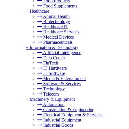
Food Products
Food Supplements
+
Healthcare
Animal Health
Biotechnology
Healthcare IT
Healthcare Services
Medical Devices
Pharmaceuticals
+
Information & Technology
Artificial Intelligence
Data Center
FinTech
IT Hardware
IT Software
Media & Entertainment
Software & Services
Technology
Telecom
+
Machinery & Equipment
Automation
Construction & Engineering
Electrical Equipment & Services
Industrial Equipment
Industrial Goods