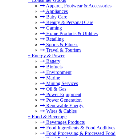
+
Consumer Goods
Apparel, Footwear & Accessories
Appliances
Baby Care
Beauty & Personal Care
Gaming
Home Products & Utilities
Retailing
Sports & Fitness
Travel & Tourism
+
Energy & Power
Battery
Biofuels
Environment
Marine
Mining Services
Oil & Gas
Power Equipment
Power Generation
Renewable Energy
Wires & Cables
+
Food & Beverage
Beverages Products
Food Ingredients & Food Additives
Food Processing & Processed Food