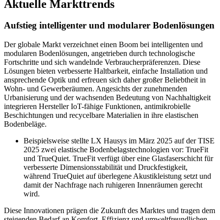
Aktuelle Markttrends
Aufstieg intelligenter und modularer Bodenlösungen
Der globale Markt verzeichnet einen Boom bei intelligenten und
modularen Bodenlösungen, angetrieben durch technologische
Fortschritte und sich wandelnde Verbraucherpräferenzen. Diese
Lösungen bieten verbesserte Haltbarkeit, einfache Installation und
ansprechende Optik und erfreuen sich daher großer Beliebtheit in
Wohn- und Gewerberäumen. Angesichts der zunehmenden
Urbanisierung und der wachsenden Bedeutung von Nachhaltigkeit
integrieren Hersteller IoT-fähige Funktionen, antimikrobielle
Beschichtungen und recycelbare Materialien in ihre elastischen
Bodenbeläge.
Beispielsweise stellte LX Hausys im März 2025 auf der TISE
2025 zwei elastische Bodenbelagstechnologien vor: TrueFit
und TrueQuiet. TrueFit verfügt über eine Glasfaserschicht für
verbesserte Dimensionsstabilität und Druckfestigkeit,
während TrueQuiet auf überlegene Akustikleistung setzt und
damit der Nachfrage nach ruhigeren Innenräumen gerecht
wird.
Diese Innovationen prägen die Zukunft des Marktes und tragen dem
steigenden Bedarf an Komfort, Effizienz und umweltfreundlichen