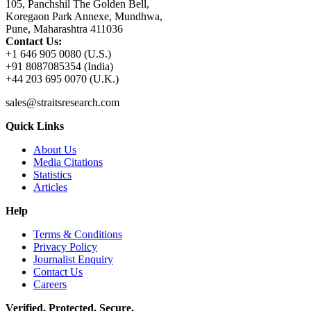
105, Panchshil The Golden Bell,
Koregaon Park Annexe, Mundhwa,
Pune, Maharashtra 411036
Contact Us:
+1 646 905 0080 (U.S.)
+91 8087085354 (India)
+44 203 695 0070 (U.K.)
sales@straitsresearch.com
Quick Links
About Us
Media Citations
Statistics
Articles
Help
Terms & Conditions
Privacy Policy
Journalist Enquiry
Contact Us
Careers
Verified. Protected. Secure.