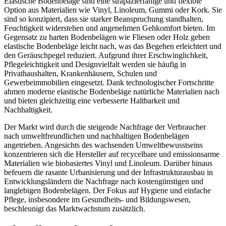
Elastische Bodenbeläge sind eine strapazierfähige und flexible
Option aus Materialien wie Vinyl, Linoleum, Gummi oder Kork. Sie
sind so konzipiert, dass sie starker Beanspruchung standhalten,
Feuchtigkeit widerstehen und angenehmen Gehkomfort bieten. Im
Gegensatz zu harten Bodenbelägen wie Fliesen oder Holz geben
elastische Bodenbeläge leicht nach, was das Begehen erleichtert und
den Geräuschpegel reduziert. Aufgrund ihrer Erschwinglichkeit,
Pflegeleichtigkeit und Designvielfalt werden sie häufig in
Privathaushalten, Krankenhäusern, Schulen und
Gewerbeimmobilien eingesetzt. Dank technologischer Fortschritte
ahmen moderne elastische Bodenbeläge natürliche Materialien nach
und bieten gleichzeitig eine verbesserte Haltbarkeit und
Nachhaltigkeit.
Der Markt wird durch die steigende Nachfrage der Verbraucher
nach umweltfreundlichen und nachhaltigen Bodenbelägen
angetrieben. Angesichts des wachsenden Umweltbewusstseins
konzentrieren sich die Hersteller auf recycelbare und emissionsarme
Materialien wie biobasiertes Vinyl und Linoleum. Darüber hinaus
befeuern die rasante Urbanisierung und der Infrastrukturausbau in
Entwicklungsländern die Nachfrage nach kostengünstigen und
langlebigen Bodenbelägen. Der Fokus auf Hygiene und einfache
Pflege, insbesondere im Gesundheits- und Bildungswesen,
beschleunigt das Marktwachstum zusätzlich.