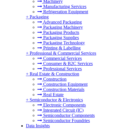
Machinery
Manufacturing Services
Refrigeration Equipment
+
Packaging
Advanced Packaging
Packaging Machinery
Packaging Products
Packaging Supplies
Packaging Technology
Printing & Labelling
+
Professional & Commercial Services
Commercial Services
Consumer & B2C Services
Professional Services
+
Real Estate & Construction
Construction
Construction Equipment
Construction Materials
Real Estate
+
Semiconductor & Electronics
Electronic Components
Integrated Circuit (IC)
Semiconductor Components
Semiconductor Foundries
Data Insights