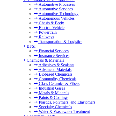
Automotive Processes
Automotive Services
Automotive Technology
Autonomous Vehicles
Chasis & Body
Electric Vehicle
Powertrain
Railways
Transportation & Logistics
+
BFSI
Financial Services
Insurance Services
+
Chemicals & Materials
Adhesives & Sealants
Advanced Materials
Biobased Chemicals
Commodity Chemicals
Glass Ceramics & Fibers
Industrial Gases
Metals & Minerals
Paints & Coatings
Plastics, Polymers, and Elastomers
Specialty Chemicals
Water & Wastewater Treatment