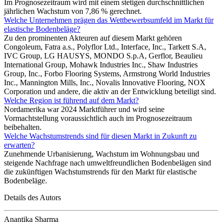
Im Prognosezeitraum wird mit einem stetigen durchschnittlichen
jährlichen Wachstum von 7,86 % gerechnet.
Welche Unternehmen prägen das Wettbewerbsumfeld im Markt für
elastische Bodenbeläge?
Zu den prominenten Akteuren auf diesem Markt gehören
Congoleum, Fatra a.s., Polyflor Ltd., Interface, Inc., Tarkett S.A,
IVC Group, LG HAUSYS, MONDO S.p.A, Gerflor, Beaulieu
International Group, Mohawk Industries Inc., Shaw Industries
Group, Inc., Forbo Flooring Systems, Armstrong World Industries
Inc., Mannington Mills, Inc., Novalis Innovative Flooring, NOX
Corporation und andere, die aktiv an der Entwicklung beteiligt sind.
Welche Region ist führend auf dem Markt?
Nordamerika war 2024 Marktführer und wird seine
Vormachtstellung voraussichtlich auch im Prognosezeitraum
beibehalten.
Welche Wachstumstrends sind für diesen Markt in Zukunft zu
erwarten?
Zunehmende Urbanisierung, Wachstum im Wohnungsbau und
steigende Nachfrage nach umweltfreundlichen Bodenbelägen sind
die zukünftigen Wachstumstrends für den Markt für elastische
Bodenbeläge.
Details des Autors
Anantika Sharma