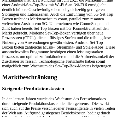
Marktattraktivität. ZTE kündigte im Juni 2021 die Markteinführung
einer Android-Set-Top-Box mit Wi-Fi 6 an. Wi-Fi 6 ermöglicht
deutlich höhere Geschwindigkeiten bei gleichzeitig geringeren
Störungen und Latenzzeiten. Auch die Einführung von 5G-Set-Top-
Boxen treibt das Marktwachstum voran, parallel zum rasanten
weltweiten Ausbau von 5G. Unternehmen wie CommScope und
ZTE haben bereits Set-Top-Boxen mit 5G-Konnektivität auf den
Markt gebracht. Moderne Set-Top-Boxen verfügen über neue
Prozessoren (CPUs), die ein flüssiges Surfen und die reibungslose
Nutzung von Anwendungen gewährleisten. Android-Set-Top-
Boxen bieten zahlreiche Musik-, Streaming- und Spiele-Apps. Diese
anspruchsvollen Programme benötigen einen leistungsstarken
Prozessor, um optimal zu funktionieren und die Aufmerksamkeit der
Zuschauer zu fesseln. Technologische Fortschritte haben somit
maßgeblich zum Wachstum des Set-Top-Box-Marktes beigetragen.
Marktbeschränkung
Steigende Produktionskosten
In den letzten Jahren wurde das Wachstum des Fernsehmarktes
durch steigende Produktionskosten deutlich gebremst. Dies wirkt
sich auch auf die Preise verschiedener Fernsehgeräte in vielen Teilen
der Welt aus. Aufgrund gestiegener Betriebskosten, bedingt durch