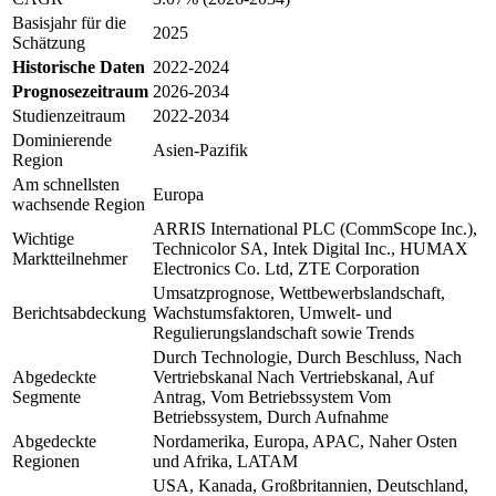
Basisjahr für die
2025
Schätzung
Historische Daten
2022-2024
Prognosezeitraum
2026-2034
Studienzeitraum
2022-2034
Dominierende
Asien-Pazifik
Region
Am schnellsten
Europa
wachsende Region
ARRIS International PLC (CommScope Inc.),
Wichtige
Technicolor SA, Intek Digital Inc., HUMAX
Marktteilnehmer
Electronics Co. Ltd, ZTE Corporation
Umsatzprognose, Wettbewerbslandschaft,
Berichtsabdeckung
Wachstumsfaktoren, Umwelt- und
Regulierungslandschaft sowie Trends
Durch Technologie, Durch Beschluss, Nach
Abgedeckte
Vertriebskanal Nach Vertriebskanal, Auf
Segmente
Antrag, Vom Betriebssystem Vom
Betriebssystem, Durch Aufnahme
Abgedeckte
Nordamerika, Europa, APAC, Naher Osten
Regionen
und Afrika, LATAM
USA, Kanada, Großbritannien, Deutschland,