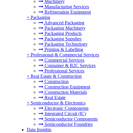
Machinery
Manufacturing Services
Refrigeration Equipment
+
Packaging
Advanced Packaging
Packaging Machinery
Packaging Products
Packaging Supplies
Packaging Technology
Printing & Labelling
+
Professional & Commercial Services
Commercial Services
Consumer & B2C Services
Professional Services
+
Real Estate & Construction
Construction
Construction Equipment
Construction Materials
Real Estate
+
Semiconductor & Electronics
Electronic Components
Integrated Circuit (IC)
Semiconductor Components
Semiconductor Foundries
Data Insights