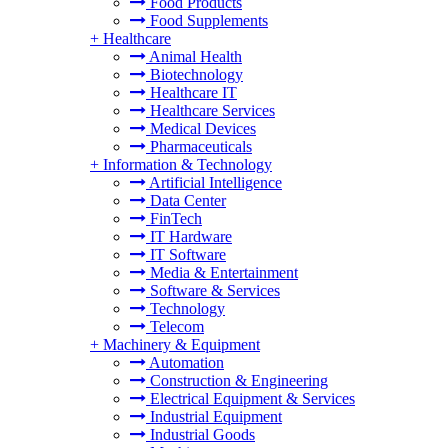
Food Products
Food Supplements
+
Healthcare
Animal Health
Biotechnology
Healthcare IT
Healthcare Services
Medical Devices
Pharmaceuticals
+
Information & Technology
Artificial Intelligence
Data Center
FinTech
IT Hardware
IT Software
Media & Entertainment
Software & Services
Technology
Telecom
+
Machinery & Equipment
Automation
Construction & Engineering
Electrical Equipment & Services
Industrial Equipment
Industrial Goods