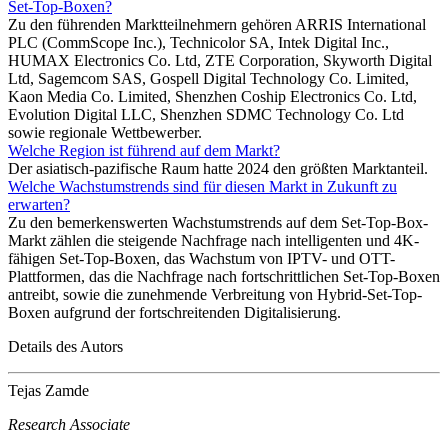
Set-Top-Boxen?
Zu den führenden Marktteilnehmern gehören ARRIS International
PLC (CommScope Inc.), Technicolor SA, Intek Digital Inc.,
HUMAX Electronics Co. Ltd, ZTE Corporation, Skyworth Digital
Ltd, Sagemcom SAS, Gospell Digital Technology Co. Limited,
Kaon Media Co. Limited, Shenzhen Coship Electronics Co. Ltd,
Evolution Digital LLC, Shenzhen SDMC Technology Co. Ltd
sowie regionale Wettbewerber.
Welche Region ist führend auf dem Markt?
Der asiatisch-pazifische Raum hatte 2024 den größten Marktanteil.
Welche Wachstumstrends sind für diesen Markt in Zukunft zu
erwarten?
Zu den bemerkenswerten Wachstumstrends auf dem Set-Top-Box-
Markt zählen die steigende Nachfrage nach intelligenten und 4K-
fähigen Set-Top-Boxen, das Wachstum von IPTV- und OTT-
Plattformen, das die Nachfrage nach fortschrittlichen Set-Top-Boxen
antreibt, sowie die zunehmende Verbreitung von Hybrid-Set-Top-
Boxen aufgrund der fortschreitenden Digitalisierung.
Details des Autors
Tejas Zamde
Research Associate