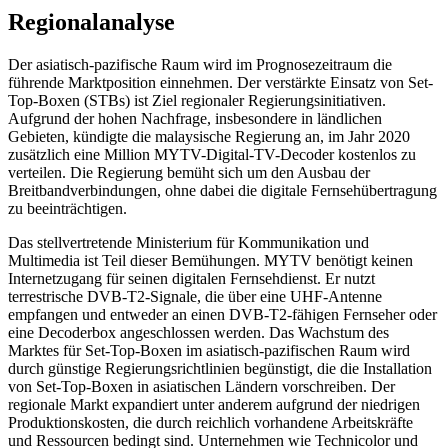
Regionalanalyse
Der asiatisch-pazifische Raum wird im Prognosezeitraum die
führende Marktposition einnehmen. Der verstärkte Einsatz von Set-
Top-Boxen (STBs) ist Ziel regionaler Regierungsinitiativen.
Aufgrund der hohen Nachfrage, insbesondere in ländlichen
Gebieten, kündigte die malaysische Regierung an, im Jahr 2020
zusätzlich eine Million MYTV-Digital-TV-Decoder kostenlos zu
verteilen. Die Regierung bemüht sich um den Ausbau der
Breitbandverbindungen, ohne dabei die digitale Fernsehübertragung
zu beeinträchtigen.
Das stellvertretende Ministerium für Kommunikation und
Multimedia ist Teil dieser Bemühungen. MYTV benötigt keinen
Internetzugang für seinen digitalen Fernsehdienst. Er nutzt
terrestrische DVB-T2-Signale, die über eine UHF-Antenne
empfangen und entweder an einen DVB-T2-fähigen Fernseher oder
eine Decoderbox angeschlossen werden. Das Wachstum des
Marktes für Set-Top-Boxen im asiatisch-pazifischen Raum wird
durch günstige Regierungsrichtlinien begünstigt, die die Installation
von Set-Top-Boxen in asiatischen Ländern vorschreiben. Der
regionale Markt expandiert unter anderem aufgrund der niedrigen
Produktionskosten, die durch reichlich vorhandene Arbeitskräfte
und Ressourcen bedingt sind. Unternehmen wie Technicolor und