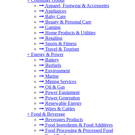
+
Consumer Goods
Apparel, Footwear & Accessories
Appliances
Baby Care
Beauty & Personal Care
Gaming
Home Products & Utilities
Retailing
Sports & Fitness
Travel & Tourism
+
Energy & Power
Battery
Biofuels
Environment
Marine
Mining Services
Oil & Gas
Power Equipment
Power Generation
Renewable Energy
Wires & Cables
+
Food & Beverage
Beverages Products
Food Ingredients & Food Additives
Food Processing & Processed Food