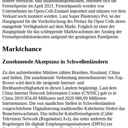
höhere Seefracht- und Inlandstransportkosten, erhöhten sich die
Fernsehpreise im April 2021. Fernsehpanels werden von
Unternehmen im Open-Cell-Zustand importiert und müssen vor dem
Verkauf noch montiert werden. Laut Super Plastronics Pvt. ist der
Hauptgrund für die Verdreifachung des Preises für Open Cells deren
mangelnde Verfügbarkeit auf dem Markt. Folglich ist einer der
Hauptgründe für das schleppende Marktwachstum der Anstieg der
Fernsehproduktionskosten aufgrund der gestiegenen Panelpreise.
Marktchance
Zunehmende Akzeptanz in Schwellenländern
Zu den aufstrebenden Märkten zählen Brasilien, Russland, China
und Indien. Die zunehmende Verbreitung internetbasierter Set-Top-
Boxen wird durch die steigende Internet- und
Breitbandverfügbarkeit in diesen Ländern begünstigt. Laut dem
China Internet Network Information Center (CNNIC) gab es in
China 2019 854,49 Millionen und 2020 988,99 Millionen
Internetnutzer. Die von staatlichen Stellen in Schwellenländern
vorgeschriebene Digitalisierung traditioneller Kabelnetze fördert das
Branchenwachstum. Das indische Kabelfernsehgesetz (Cable
Television Network (Regulation) Act), das unter anderem die
Regelungen für digitale Empfangsorganisationen (DPOs) zur