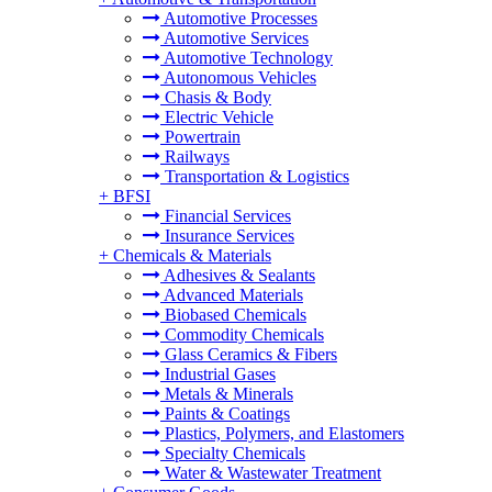
Automotive Processes
Automotive Services
Automotive Technology
Autonomous Vehicles
Chasis & Body
Electric Vehicle
Powertrain
Railways
Transportation & Logistics
+
BFSI
Financial Services
Insurance Services
+
Chemicals & Materials
Adhesives & Sealants
Advanced Materials
Biobased Chemicals
Commodity Chemicals
Glass Ceramics & Fibers
Industrial Gases
Metals & Minerals
Paints & Coatings
Plastics, Polymers, and Elastomers
Specialty Chemicals
Water & Wastewater Treatment