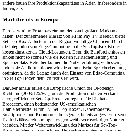
andere bauen ihre Produktionskapazitäten in Asien, insbesondere in
Indien, aus.
Markttrends in Europa
Europa wird im Prognosezeitraum den zweitgrößten Marktanteil
halten. Der zunehmende Einsatz von KI im Pay-TV-Bereich bietet
Set-Top-Box-Anbietern in der Region vielfältige Chancen. Durch
die Integration von Edge-Computing in die Set-Top-Box ist dies
kostengünstiger als Cloud-Lösungen. Denn die Bandbreitenkosten
sinken nicht so schnell wie die Kosten für Rechenleistung und
Speicherplatz. Betreiber können die Nutzererfahrung verbessern,
indem sie Audiofunktionen wie die automatische Spracherkennung
optimieren, da die Latenz durch den Einsatz von Edge-Computing
in Set-Top-Boxen deutlich reduziert wird.
Darüber hinaus erließ die Europäische Union die Ökodesign-
Richtlinie (2009/125/EG), um die Produktion und den Verkauf
energieeffizienter Set-Top-Boxen zu regeln. Die EU hatte
Broadcom, einen bedeutenden US-amerikanischen
Halbleiterhersteller für TV-Set-Top-Boxen, Kabelmodems,
Smartphones und Kommunikationsgeräte, bereits angewiesen, seine
Exklusivitätsvereinbarungen wegen wettbewerbswidriger Natur zu
beenden. Mit der Weiterentwicklung des Marktes für Set-Top-
Boxen ergeben sich jedoch nun Herausforderungen in Form von