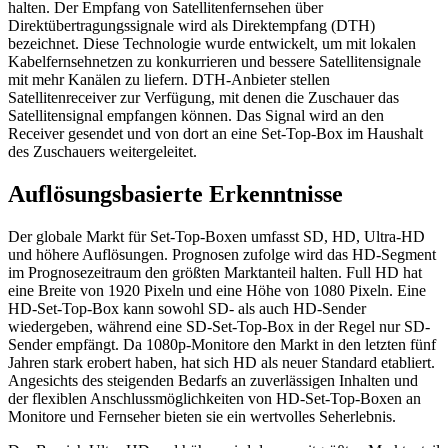
halten. Der Empfang von Satellitenfernsehen über
Direktübertragungssignale wird als Direktempfang (DTH)
bezeichnet. Diese Technologie wurde entwickelt, um mit lokalen
Kabelfernsehnetzen zu konkurrieren und bessere Satellitensignale
mit mehr Kanälen zu liefern. DTH-Anbieter stellen
Satellitenreceiver zur Verfügung, mit denen die Zuschauer das
Satellitensignal empfangen können. Das Signal wird an den
Receiver gesendet und von dort an eine Set-Top-Box im Haushalt
des Zuschauers weitergeleitet.
Auflösungsbasierte Erkenntnisse
Der globale Markt für Set-Top-Boxen umfasst SD, HD, Ultra-HD
und höhere Auflösungen. Prognosen zufolge wird das HD-Segment
im Prognosezeitraum den größten Marktanteil halten. Full HD hat
eine Breite von 1920 Pixeln und eine Höhe von 1080 Pixeln. Eine
HD-Set-Top-Box kann sowohl SD- als auch HD-Sender
wiedergeben, während eine SD-Set-Top-Box in der Regel nur SD-
Sender empfängt. Da 1080p-Monitore den Markt in den letzten fünf
Jahren stark erobert haben, hat sich HD als neuer Standard etabliert.
Angesichts des steigenden Bedarfs an zuverlässigen Inhalten und
der flexiblen Anschlussmöglichkeiten von HD-Set-Top-Boxen an
Monitore und Fernseher bieten sie ein wertvolles Seherlebnis.