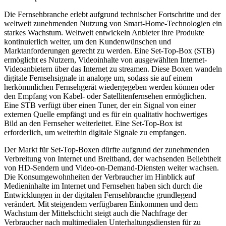
Die Fernsehbranche erlebt aufgrund technischer Fortschritte und der
weltweit zunehmenden Nutzung von Smart-Home-Technologien ein
starkes Wachstum. Weltweit entwickeln Anbieter ihre Produkte
kontinuierlich weiter, um den Kundenwünschen und
Marktanforderungen gerecht zu werden. Eine Set-Top-Box (STB)
ermöglicht es Nutzern, Videoinhalte von ausgewählten Internet-
Videoanbietern über das Internet zu streamen. Diese Boxen wandeln
digitale Fernsehsignale in analoge um, sodass sie auf einem
herkömmlichen Fernsehgerät wiedergegeben werden können oder
den Empfang von Kabel- oder Satellitenfernsehen ermöglichen.
Eine STB verfügt über einen Tuner, der ein Signal von einer
externen Quelle empfängt und es für ein qualitativ hochwertiges
Bild an den Fernseher weiterleitet. Eine Set-Top-Box ist
erforderlich, um weiterhin digitale Signale zu empfangen.
Der Markt für Set-Top-Boxen dürfte aufgrund der zunehmenden
Verbreitung von Internet und Breitband, der wachsenden Beliebtheit
von HD-Sendern und Video-on-Demand-Diensten weiter wachsen.
Die Konsumgewohnheiten der Verbraucher im Hinblick auf
Medieninhalte im Internet und Fernsehen haben sich durch die
Entwicklungen in der digitalen Fernsehbranche grundlegend
verändert. Mit steigendem verfügbaren Einkommen und dem
Wachstum der Mittelschicht steigt auch die Nachfrage der
Verbraucher nach multimedialen Unterhaltungsdiensten für zu