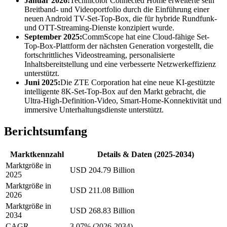
Januar 2026:
Technicolor Connected Home erweiterte sein
Breitband- und Videoportfolio durch die Einführung einer
neuen Android TV-Set-Top-Box, die für hybride Rundfunk-
und OTT-Streaming-Dienste konzipiert wurde.
September 2025:
CommScope hat eine Cloud-fähige Set-
Top-Box-Plattform der nächsten Generation vorgestellt, die
fortschrittliches Videostreaming, personalisierte
Inhaltsbereitstellung und eine verbesserte Netzwerkeffizienz
unterstützt.
Juni 2025:
Die ZTE Corporation hat eine neue KI-gestützte
intelligente 8K-Set-Top-Box auf den Markt gebracht, die
Ultra-High-Definition-Video, Smart-Home-Konnektivität und
immersive Unterhaltungsdienste unterstützt.
Berichtsumfang
Marktkennzahl
Details & Daten (2025-2034)
Marktgröße in
USD 204.79 Billion
2025
Marktgröße in
USD 211.08 Billion
2026
Marktgröße in
USD 268.83 Billion
2034
CAGR
3.07% (2026-2034)