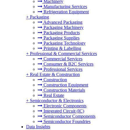
Machinery
Manufacturing Services
Refrigeration Equipment
+
Packaging
Advanced Packaging
Packaging Machinery
Packaging Products
Packaging Supplies
Packaging Technology
Printing & Labelling
+
Professional & Commercial Services
Commercial Services
Consumer & B2C Services
Professional Services
+
Real Estate & Construction
Construction
Construction Equipment
Construction Materials
Real Estate
+
Semiconductor & Electronics
Electronic Components
Integrated Circuit (IC)
Semiconductor Components
Semiconductor Foundries
Data Insights