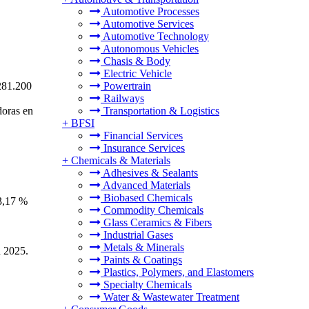
Automotive Processes
Automotive Services
Automotive Technology
Autonomous Vehicles
Chasis & Body
Electric Vehicle
 281.200
Powertrain
Railways
doras en
Transportation & Logistics
+
BFSI
Financial Services
Insurance Services
+
Chemicals & Materials
Adhesives & Sealants
Advanced Materials
Biobased Chemicals
33,17 %
Commodity Chemicals
Glass Ceramics & Fibers
Industrial Gases
Metals & Minerals
n 2025.
Paints & Coatings
Plastics, Polymers, and Elastomers
Specialty Chemicals
Water & Wastewater Treatment