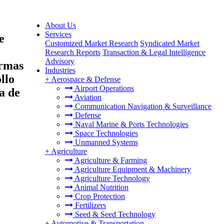
About Us
Services
e
Customized Market Research
Syndicated Market
Research Reports
Transaction & Legal Intelligence
Advisory
ormas
Industries
llo
+
Aerospace & Defense
Airport Operations
a de
Aviation
Communication Navigation & Surveillance
Defense
Naval Marine & Ports Technologies
Space Technologies
Unmanned Systems
+
Agriculture
Agriculture & Farming
Agriculture Equipment & Machinery
Agriculture Technology
Animal Nutrition
Crop Protection
Fertilizers
Seed & Seed Technology
+
Automotive & Transportation