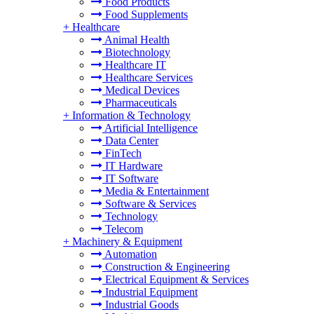
Food Products
Food Supplements
+
Healthcare
Animal Health
Biotechnology
Healthcare IT
Healthcare Services
Medical Devices
Pharmaceuticals
+
Information & Technology
Artificial Intelligence
Data Center
FinTech
IT Hardware
IT Software
Media & Entertainment
Software & Services
Technology
Telecom
+
Machinery & Equipment
Automation
Construction & Engineering
Electrical Equipment & Services
Industrial Equipment
Industrial Goods