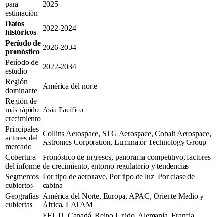
para
2025
estimación
Datos
2022-2024
históricos
Período de
2026-2034
pronóstico
Período de
2022-2034
estudio
Región
América del norte
dominante
Región de
más rápido
Asia Pacífico
crecimiento
Principales
Collins Aerospace, STG Aerospace, Cobalt Aerospace,
actores del
Astronics Corporation, Luminator Technology Group
mercado
Cobertura
Pronóstico de ingresos, panorama competitivo, factores
del informe
de crecimiento, entorno regulatorio y tendencias
Segmentos
Por tipo de aeronave, Por tipo de luz, Por clase de
cubiertos
cabina
Geografías
América del Norte, Europa, APAC, Oriente Medio y
cubiertas
África, LATAM
EEUU, Canadá, Reino Unido, Alemania, Francia,