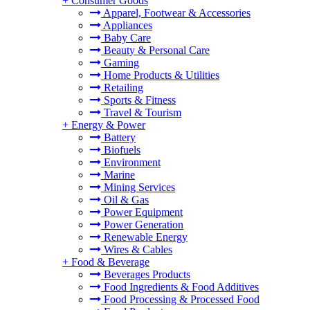
+
Consumer Goods
Apparel, Footwear & Accessories
Appliances
Baby Care
Beauty & Personal Care
Gaming
Home Products & Utilities
Retailing
Sports & Fitness
Travel & Tourism
+
Energy & Power
Battery
Biofuels
Environment
Marine
Mining Services
Oil & Gas
Power Equipment
Power Generation
Renewable Energy
Wires & Cables
+
Food & Beverage
Beverages Products
Food Ingredients & Food Additives
Food Processing & Processed Food