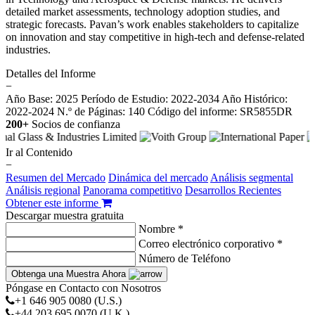
detailed market assessments, technology adoption studies, and
strategic forecasts. Pavan’s work enables stakeholders to capitalize
on innovation and stay competitive in high-tech and defense-related
industries.
Detalles del Informe
−
Año Base: 2025
Período de Estudio: 2022-2034
Año Histórico:
2022-2024
N.º de Páginas: 140
Código del informe: SR5855DR
200+
Socios de confianza
Ir al Contenido
−
Resumen del Mercado
Dinámica del mercado
Análisis segmental
Análisis regional
Panorama competitivo
Desarrollos Recientes
Obtener este informe
Descargar muestra gratuita
Nombre *
Correo electrónico corporativo *
Número de Teléfono
Obtenga una Muestra Ahora
Póngase en Contacto con Nosotros
+1 646 905 0080 (U.S.)
+44 203 695 0070 (U.K.)