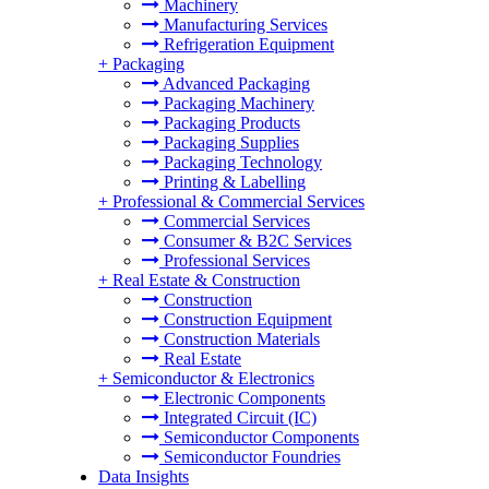
Machinery
Manufacturing Services
Refrigeration Equipment
+
Packaging
Advanced Packaging
Packaging Machinery
Packaging Products
Packaging Supplies
Packaging Technology
Printing & Labelling
+
Professional & Commercial Services
Commercial Services
Consumer & B2C Services
Professional Services
+
Real Estate & Construction
Construction
Construction Equipment
Construction Materials
Real Estate
+
Semiconductor & Electronics
Electronic Components
Integrated Circuit (IC)
Semiconductor Components
Semiconductor Foundries
Data Insights