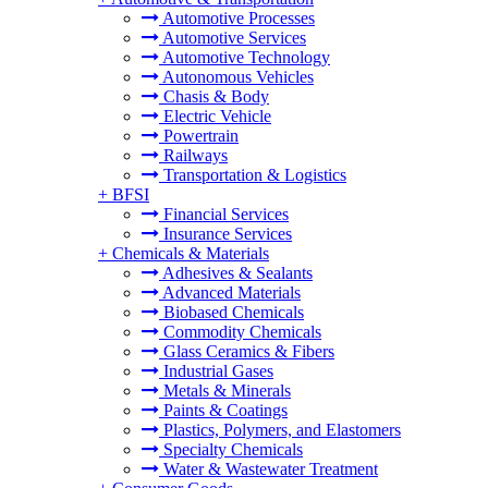
Automotive Processes
Automotive Services
Automotive Technology
Autonomous Vehicles
Chasis & Body
Electric Vehicle
Powertrain
Railways
Transportation & Logistics
+
BFSI
Financial Services
Insurance Services
+
Chemicals & Materials
Adhesives & Sealants
Advanced Materials
Biobased Chemicals
Commodity Chemicals
Glass Ceramics & Fibers
Industrial Gases
Metals & Minerals
Paints & Coatings
Plastics, Polymers, and Elastomers
Specialty Chemicals
Water & Wastewater Treatment