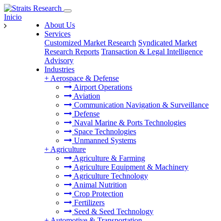
Inicio
About Us
Services
Customized Market Research
Syndicated Market
Research Reports
Transaction & Legal Intelligence
Advisory
Industries
+
Aerospace & Defense
Airport Operations
Aviation
Communication Navigation & Surveillance
Defense
Naval Marine & Ports Technologies
Space Technologies
Unmanned Systems
+
Agriculture
Agriculture & Farming
Agriculture Equipment & Machinery
Agriculture Technology
Animal Nutrition
Crop Protection
Fertilizers
Seed & Seed Technology
+
Automotive & Transportation