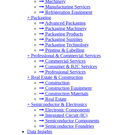
Machinery
Manufacturing Services
Refrigeration Equipment
+
Packaging
Advanced Packaging
Packaging Machinery
Packaging Products
Packaging Supplies
Packaging Technology
Printing & Labelling
+
Professional & Commercial Services
Commercial Services
Consumer & B2C Services
Professional Services
+
Real Estate & Construction
Construction
Construction Equipment
Construction Materials
Real Estate
+
Semiconductor & Electronics
Electronic Components
Integrated Circuit (IC)
Semiconductor Components
Semiconductor Foundries
Data Insights