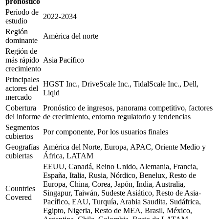
pronóstico
Período de
2022-2034
estudio
Región
América del norte
dominante
Región de
más rápido
Asia Pacífico
crecimiento
Principales
HGST Inc., DriveScale Inc., TidalScale Inc., Dell,
actores del
Liqid
mercado
Cobertura
Pronóstico de ingresos, panorama competitivo, factores
del informe
de crecimiento, entorno regulatorio y tendencias
Segmentos
Por componente, Por los usuarios finales
cubiertos
Geografías
América del Norte, Europa, APAC, Oriente Medio y
cubiertas
África, LATAM
EEUU, Canadá, Reino Unido, Alemania, Francia,
España, Italia, Rusia, Nórdico, Benelux, Resto de
Europa, China, Corea, Japón, India, Australia,
Countries
Singapur, Taiwán, Sudeste Asiático, Resto de Asia-
Covered
Pacífico, EAU, Turquía, Arabia Saudita, Sudáfrica,
Egipto, Nigeria, Resto de MEA, Brasil, México,