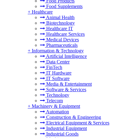
Food Products
Food Supplements
+
Healthcare
Animal Health
Biotechnology
Healthcare IT
Healthcare Services
Medical Devices
Pharmaceuticals
+
Information & Technology
Artificial Intelligence
Data Center
FinTech
IT Hardware
IT Software
Media & Entertainment
Software & Services
Technology
Telecom
+
Machinery & Equipment
Automation
Construction & Engineering
Electrical Equipment & Services
Industrial Equipment
Industrial Goods