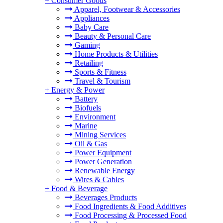
+
Consumer Goods
Apparel, Footwear & Accessories
Appliances
Baby Care
Beauty & Personal Care
Gaming
Home Products & Utilities
Retailing
Sports & Fitness
Travel & Tourism
+
Energy & Power
Battery
Biofuels
Environment
Marine
Mining Services
Oil & Gas
Power Equipment
Power Generation
Renewable Energy
Wires & Cables
+
Food & Beverage
Beverages Products
Food Ingredients & Food Additives
Food Processing & Processed Food