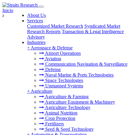
Inicio
About Us
Services
Customized Market Research
Syndicated Market
Research Reports
Transaction & Legal Intelligence
Advisory
Industries
+
Aerospace & Defense
Airport Operations
Aviation
Communication Navigation & Surveillance
Defense
Naval Marine & Ports Technologies
Space Technologies
Unmanned Systems
+
Agriculture
Agriculture & Farming
Agriculture Equipment & Machinery
Agriculture Technology
Animal Nutrition
Crop Protection
Fertilizers
Seed & Seed Technology
+
Automotive & Transportation