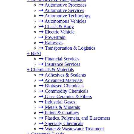
Automotive Processes
Automotive Services
Automotive Technology
Autonomous Vehicles
Chasis & Body
Electric Vehicle
Powertrain
Railways
Transportation & Logistics
+
BFSI
Financial Services
Insurance Services
+
Chemicals & Materials
Adhesives & Sealants
Advanced Materials
Biobased Chemicals
Commodity Chemicals
Glass Ceramics & Fibers
Industrial Gases
Metals & Minerals
Paints & Coatings
Plastics, Polymers, and Elastomers
Specialty Chemicals
Water & Wastewater Treatment