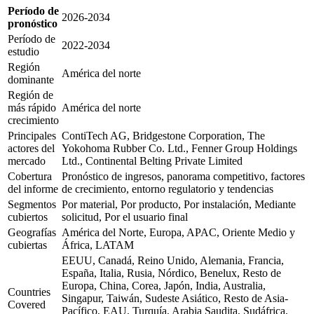
Período de
2026-2034
pronóstico
Período de
2022-2034
estudio
Región
América del norte
dominante
Región de
más rápido
América del norte
crecimiento
Principales
ContiTech AG, Bridgestone Corporation, The
actores del
Yokohoma Rubber Co. Ltd., Fenner Group Holdings
mercado
Ltd., Continental Belting Private Limited
Cobertura
Pronóstico de ingresos, panorama competitivo, factores
del informe
de crecimiento, entorno regulatorio y tendencias
Segmentos
Por material, Por producto, Por instalación, Mediante
cubiertos
solicitud, Por el usuario final
Geografías
América del Norte, Europa, APAC, Oriente Medio y
cubiertas
África, LATAM
EEUU, Canadá, Reino Unido, Alemania, Francia,
España, Italia, Rusia, Nórdico, Benelux, Resto de
Europa, China, Corea, Japón, India, Australia,
Countries
Singapur, Taiwán, Sudeste Asiático, Resto de Asia-
Covered
Pacífico, EAU, Turquía, Arabia Saudita, Sudáfrica,