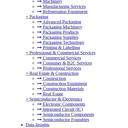
Machinery
Manufacturing Services
Refrigeration Equipment
+
Packaging
Advanced Packaging
Packaging Machinery
Packaging Products
Packaging Supplies
Packaging Technology
Printing & Labelling
+
Professional & Commercial Services
Commercial Services
Consumer & B2C Services
Professional Services
+
Real Estate & Construction
Construction
Construction Equipment
Construction Materials
Real Estate
+
Semiconductor & Electronics
Electronic Components
Integrated Circuit (IC)
Semiconductor Components
Semiconductor Foundries
Data Insights