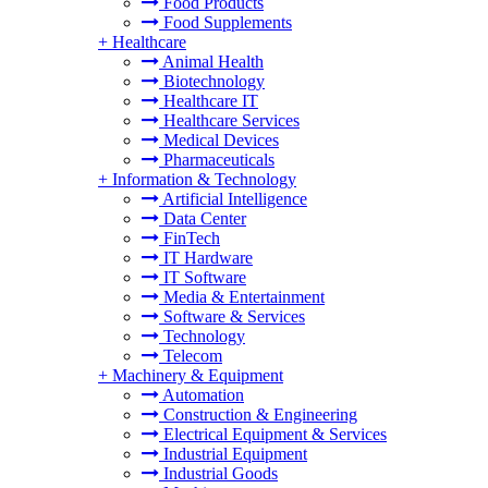
Food Products
Food Supplements
+
Healthcare
Animal Health
Biotechnology
Healthcare IT
Healthcare Services
Medical Devices
Pharmaceuticals
+
Information & Technology
Artificial Intelligence
Data Center
FinTech
IT Hardware
IT Software
Media & Entertainment
Software & Services
Technology
Telecom
+
Machinery & Equipment
Automation
Construction & Engineering
Electrical Equipment & Services
Industrial Equipment
Industrial Goods