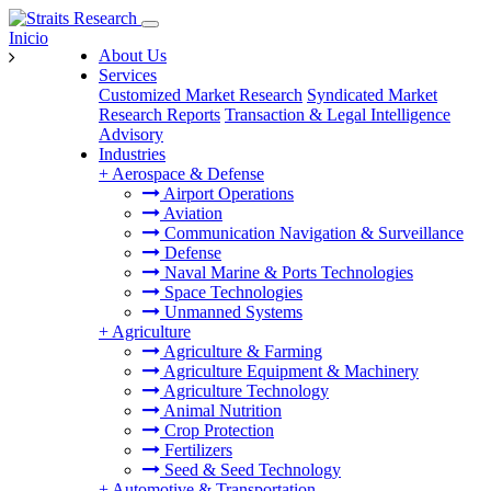
Inicio
About Us
Services
Customized Market Research
Syndicated Market
Research Reports
Transaction & Legal Intelligence
Advisory
Industries
+
Aerospace & Defense
Airport Operations
Aviation
Communication Navigation & Surveillance
Defense
Naval Marine & Ports Technologies
Space Technologies
Unmanned Systems
+
Agriculture
Agriculture & Farming
Agriculture Equipment & Machinery
Agriculture Technology
Animal Nutrition
Crop Protection
Fertilizers
Seed & Seed Technology
+
Automotive & Transportation