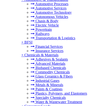
Automotive Processes
Automotive Services
Automotive Technology
Autonomous Vehicles
Chasis & Body
Electric Vehicle
Powertrain
Railways
Transportation & Logistics
+
BFSI
Financial Services
Insurance Services
+
Chemicals & Materials
Adhesives & Sealants
Advanced Materials
Biobased Chemicals
Commodity Chemicals
Glass Ceramics & Fibers
Industrial Gases
Metals & Minerals
Paints & Coatings
Plastics, Polymers, and Elastomers
Specialty Chemicals
Water & Wastewater Treatment