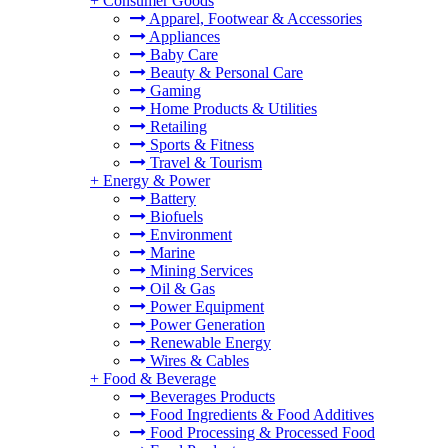
+
Consumer Goods
Apparel, Footwear & Accessories
Appliances
Baby Care
Beauty & Personal Care
Gaming
Home Products & Utilities
Retailing
Sports & Fitness
Travel & Tourism
+
Energy & Power
Battery
Biofuels
Environment
Marine
Mining Services
Oil & Gas
Power Equipment
Power Generation
Renewable Energy
Wires & Cables
+
Food & Beverage
Beverages Products
Food Ingredients & Food Additives
Food Processing & Processed Food