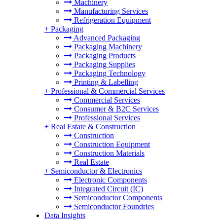
Machinery
Manufacturing Services
Refrigeration Equipment
+
Packaging
Advanced Packaging
Packaging Machinery
Packaging Products
Packaging Supplies
Packaging Technology
Printing & Labelling
+
Professional & Commercial Services
Commercial Services
Consumer & B2C Services
Professional Services
+
Real Estate & Construction
Construction
Construction Equipment
Construction Materials
Real Estate
+
Semiconductor & Electronics
Electronic Components
Integrated Circuit (IC)
Semiconductor Components
Semiconductor Foundries
Data Insights