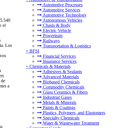
Automotive Processes
Automotive Services
Automotive Technology
45.540
Autonomous Vehicles
e el
Chasis & Body
Electric Vehicle
Powertrain
a
Railways
ia. Los
Transportation & Logistics
+
BFSI
ivos
Financial Services
Insurance Services
+
Chemicals & Materials
a
Adhesives & Sealants
en
Advanced Materials
 de
Biobased Chemicals
ntes a
Commodity Chemicals
Glass Ceramics & Fibers
Industrial Gases
Metals & Minerals
Paints & Coatings
Plastics, Polymers, and Elastomers
Specialty Chemicals
Water & Wastewater Treatment
la