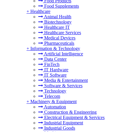
Food Products
Food Supplements
+
Healthcare
Animal Health
Biotechnology
Healthcare IT
Healthcare Services
Medical Devices
Pharmaceuticals
+
Information & Technology
Artificial Intelligence
Data Center
FinTech
IT Hardware
IT Software
Media & Entertainment
Software & Services
Technology
Telecom
+
Machinery & Equipment
Automation
Construction & Engineering
Electrical Equipment & Services
Industrial Equipment
Industrial Goods