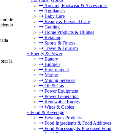
+
Consumer Goods
Apparel, Footwear & Accessories
Appliances
Baby Care
salud de
Beauty & Personal Care
duciendo
Gaming
Home Products & Utilities
Retailing
ntada
Sports & Fitness
Travel & Tourism
+
Energy & Power
Battery
orar la
Biofuels
Environment
Marine
Mining Services
Oil & Gas
Power Equipment
Power Generation
Renewable Energy
Wires & Cables
+
Food & Beverage
Beverages Products
Food Ingredients & Food Additives
Food Processing & Processed Food