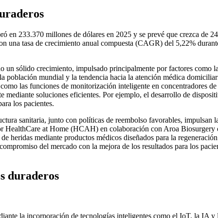
uraderos
ró en 233.370 millones de dólares en 2025 y se prevé que crezca de 2
 con una tasa de crecimiento anual compuesta (CAGR) del 5,22% durant
un sólido crecimiento, impulsado principalmente por factores como l
la población mundial y la tendencia hacia la atención médica domiciliar
 como las funciones de monitorización inteligente en concentradores de
 mediante soluciones eficientes. Por ejemplo, el desarrollo de disposit
ara los pacientes.
ctura sanitaria, junto con políticas de reembolso favorables, impulsan l
a por HealthCare at Home (HCAH) en colaboración con Aroa Biosurgery 
ón de heridas mediante productos médicos diseñados para la regeneración
el compromiso del mercado con la mejora de los resultados para los pacie
s duraderos
nte la incorporación de tecnologías inteligentes como el IoT, la IA y 