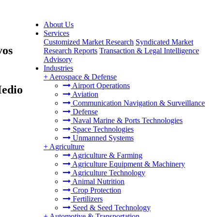
About Us
Services
Customized Market Research
Syndicated Market
vos
Research Reports
Transaction & Legal Intelligence
Advisory
Industries
+
Aerospace & Defense
Airport Operations
Medio
Aviation
Communication Navigation & Surveillance
Defense
Naval Marine & Ports Technologies
Space Technologies
Unmanned Systems
+
Agriculture
Agriculture & Farming
Agriculture Equipment & Machinery
Agriculture Technology
Animal Nutrition
Crop Protection
Fertilizers
Seed & Seed Technology
+
Automotive & Transportation