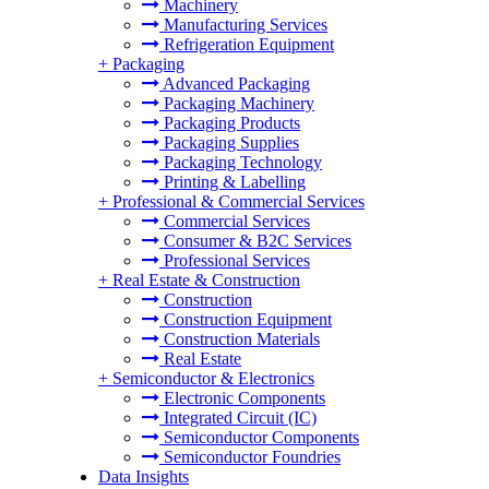
Machinery
Manufacturing Services
Refrigeration Equipment
+
Packaging
Advanced Packaging
Packaging Machinery
Packaging Products
Packaging Supplies
Packaging Technology
Printing & Labelling
+
Professional & Commercial Services
Commercial Services
Consumer & B2C Services
Professional Services
+
Real Estate & Construction
Construction
Construction Equipment
Construction Materials
Real Estate
+
Semiconductor & Electronics
Electronic Components
Integrated Circuit (IC)
Semiconductor Components
Semiconductor Foundries
Data Insights