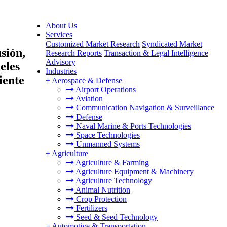
About Us
Services
Customized Market Research
Syndicated Market
sión,
Research Reports
Transaction & Legal Intelligence
Advisory
eles
Industries
iente
+
Aerospace & Defense
Airport Operations
Aviation
Communication Navigation & Surveillance
Defense
Naval Marine & Ports Technologies
Space Technologies
Unmanned Systems
+
Agriculture
Agriculture & Farming
Agriculture Equipment & Machinery
Agriculture Technology
Animal Nutrition
Crop Protection
Fertilizers
Seed & Seed Technology
+
Automotive & Transportation