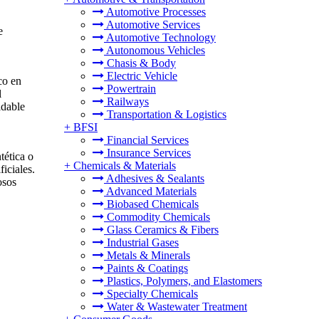
Automotive Processes
Automotive Services
e
Automotive Technology
Autonomous Vehicles
Chasis & Body
Electric Vehicle
co en
Powertrain
l
Railways
idable
Transportation & Logistics
+
BFSI
Financial Services
Insurance Services
tética o
+
Chemicals & Materials
ficiales.
Adhesives & Sealants
osos
Advanced Materials
Biobased Chemicals
Commodity Chemicals
Glass Ceramics & Fibers
Industrial Gases
Metals & Minerals
Paints & Coatings
Plastics, Polymers, and Elastomers
Specialty Chemicals
Water & Wastewater Treatment