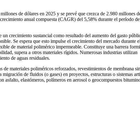
illones de dólares en 2025 y se prevé que crezca de 2.980 millones d
de crecimiento anual compuesta (CAGR) del 5,58% durante el período de
e un crecimiento sustancial como resultado del aumento del gasto públi
onible. Se espera que esto impulse el crecimiento del mercado durante e
ible de material polimérico impermeable. Constituye una barrera form
ilidad, supera a otros materiales rígidos. Numerosas industrias utilizan
iento de aguas residuales.
e materiales poliméricos reforzados, revestimientos de membrana sin
a migración de fluidos (o gases) en proyectos, estructuras o sistemas arti
on asfalto, elastómeros, polímeros en aerosol o geocompuestos bitumin