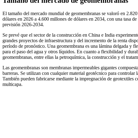
Tamaño del mercado de geomembranas
El tamaño del mercado mundial de geomembranas se valoró en 2.820 m
dólares en 2026 a 4.600 millones de dólares en 2034, con una tasa 
previsión 2026-2034.
Se prevé que el sector de la construcción en China e India experiment
grandes proyectos de infraestructura y del incremento de la renta disp
período de pronóstico. Una geomembrana es una lámina delgada y flex
para el paso del agua y otros líquidos. En cuanto a flexibilidad y durab
geomembranas, entre ellas la petroquímica, la construcción y el tratam
Las geomembranas son membranas impermeables gigantes compuestas d
barreras. Se utilizan con cualquier material geotécnico para controlar l
También pueden fabricarse mediante la impregnación de geotextiles c
multicapa.