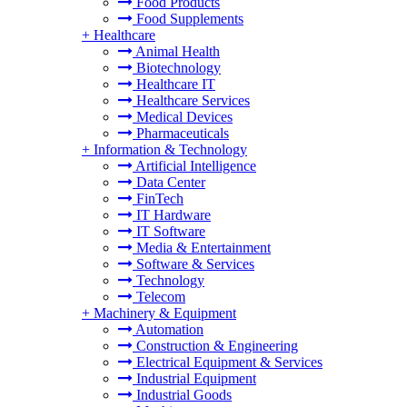
Food Products
Food Supplements
+
Healthcare
Animal Health
Biotechnology
Healthcare IT
Healthcare Services
Medical Devices
Pharmaceuticals
+
Information & Technology
Artificial Intelligence
Data Center
FinTech
IT Hardware
IT Software
Media & Entertainment
Software & Services
Technology
Telecom
+
Machinery & Equipment
Automation
Construction & Engineering
Electrical Equipment & Services
Industrial Equipment
Industrial Goods