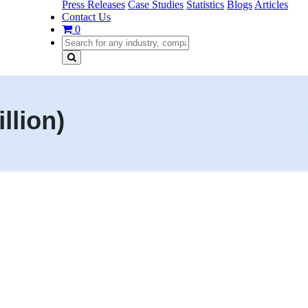
Press Releases
Case Studies
Statistics
Blogs
Articles
Contact Us
0