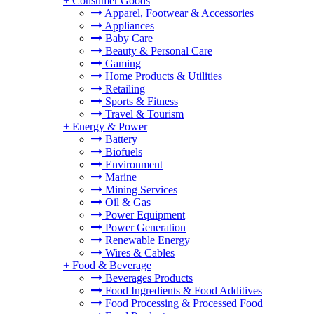
+
Consumer Goods
Apparel, Footwear & Accessories
Appliances
Baby Care
Beauty & Personal Care
Gaming
Home Products & Utilities
Retailing
Sports & Fitness
Travel & Tourism
+
Energy & Power
Battery
Biofuels
Environment
Marine
Mining Services
Oil & Gas
Power Equipment
Power Generation
Renewable Energy
Wires & Cables
+
Food & Beverage
Beverages Products
Food Ingredients & Food Additives
Food Processing & Processed Food