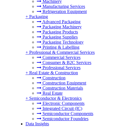
Machinery
Manufacturing Services
Refrigeration Equipment
+
Packaging
Advanced Packaging
Packaging Machinery
Packaging Products
Packaging Supplies
Packaging Technology
Printing & Labelling
+
Professional & Commercial Services
Commercial Services
Consumer & B2C Services
Professional Services
+
Real Estate & Construction
Construction
Construction Equipment
Construction Materials
Real Estate
+
Semiconductor & Electronics
Electronic Components
Integrated Circuit (IC)
Semiconductor Components
Semiconductor Foundries
Data Insights