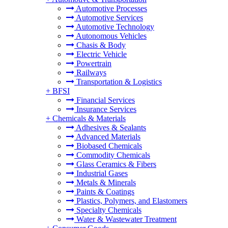
Automotive Processes
Automotive Services
Automotive Technology
Autonomous Vehicles
Chasis & Body
Electric Vehicle
Powertrain
Railways
Transportation & Logistics
+
BFSI
Financial Services
Insurance Services
+
Chemicals & Materials
Adhesives & Sealants
Advanced Materials
Biobased Chemicals
Commodity Chemicals
Glass Ceramics & Fibers
Industrial Gases
Metals & Minerals
Paints & Coatings
Plastics, Polymers, and Elastomers
Specialty Chemicals
Water & Wastewater Treatment