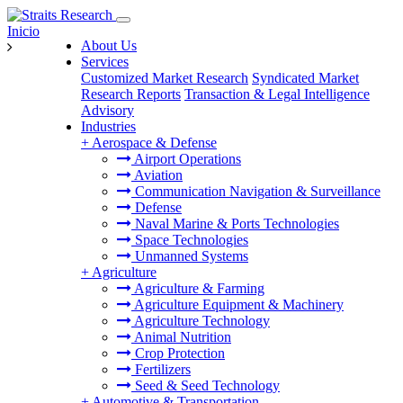
Inicio
About Us
Services
Customized Market Research
Syndicated Market
Research Reports
Transaction & Legal Intelligence
Advisory
Industries
+
Aerospace & Defense
Airport Operations
Aviation
Communication Navigation & Surveillance
Defense
Naval Marine & Ports Technologies
Space Technologies
Unmanned Systems
+
Agriculture
Agriculture & Farming
Agriculture Equipment & Machinery
Agriculture Technology
Animal Nutrition
Crop Protection
Fertilizers
Seed & Seed Technology
+
Automotive & Transportation