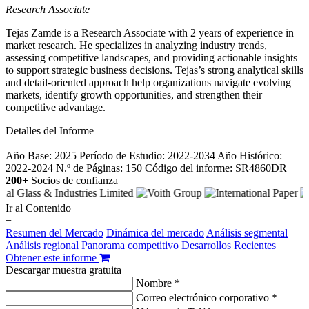
Research Associate
Tejas Zamde is a Research Associate with 2 years of experience in
market research. He specializes in analyzing industry trends,
assessing competitive landscapes, and providing actionable insights
to support strategic business decisions. Tejas’s strong analytical skills
and detail-oriented approach help organizations navigate evolving
markets, identify growth opportunities, and strengthen their
competitive advantage.
Detalles del Informe
−
Año Base: 2025
Período de Estudio: 2022-2034
Año Histórico:
2022-2024
N.º de Páginas: 150
Código del informe: SR4860DR
200+
Socios de confianza
Ir al Contenido
−
Resumen del Mercado
Dinámica del mercado
Análisis segmental
Análisis regional
Panorama competitivo
Desarrollos Recientes
Obtener este informe
Descargar muestra gratuita
Nombre *
Correo electrónico corporativo *