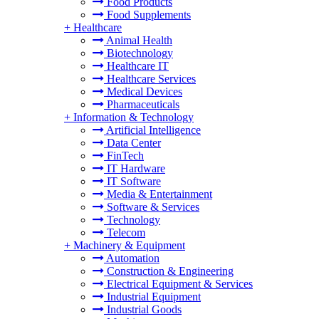
Food Products
Food Supplements
+
Healthcare
Animal Health
Biotechnology
Healthcare IT
Healthcare Services
Medical Devices
Pharmaceuticals
+
Information & Technology
Artificial Intelligence
Data Center
FinTech
IT Hardware
IT Software
Media & Entertainment
Software & Services
Technology
Telecom
+
Machinery & Equipment
Automation
Construction & Engineering
Electrical Equipment & Services
Industrial Equipment
Industrial Goods