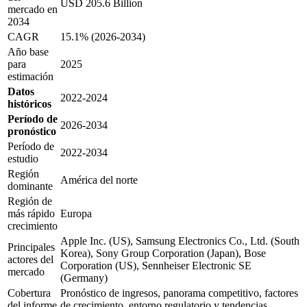
USD 205.6 Billion
mercado en
2034
CAGR
15.1% (2026-2034)
Año base
para
2025
estimación
Datos
2022-2024
históricos
Período de
2026-2034
pronóstico
Período de
2022-2034
estudio
Región
América del norte
dominante
Región de
más rápido
Europa
crecimiento
Apple Inc. (US), Samsung Electronics Co., Ltd. (South
Principales
Korea), Sony Group Corporation (Japan), Bose
actores del
Corporation (US), Sennheiser Electronic SE
mercado
(Germany)
Cobertura
Pronóstico de ingresos, panorama competitivo, factores
del informe
de crecimiento, entorno regulatorio y tendencias