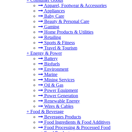
+
Consumer Goods
Apparel, Footwear & Accessories
Appliances
Baby Care
Beauty & Personal Care
Gaming
Home Products & Utilities
Retailing
Sports & Fitness
Travel & Tourism
+
Energy & Power
Battery
Biofuels
Environment
Marine
Mining Services
Oil & Gas
Power Equipment
Power Generation
Renewable Energy
Wires & Cables
+
Food & Beverage
Beverages Products
Food Ingredients & Food Additives
Food Processing & Processed Food