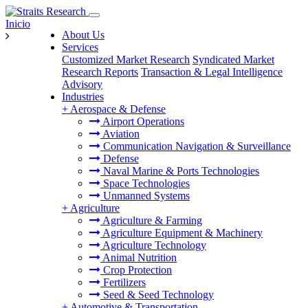
Inicio
About Us
Services
Customized Market Research
Syndicated Market
Research Reports
Transaction & Legal Intelligence
Advisory
Industries
+
Aerospace & Defense
Airport Operations
Aviation
Communication Navigation & Surveillance
Defense
Naval Marine & Ports Technologies
Space Technologies
Unmanned Systems
+
Agriculture
Agriculture & Farming
Agriculture Equipment & Machinery
Agriculture Technology
Animal Nutrition
Crop Protection
Fertilizers
Seed & Seed Technology
+
Automotive & Transportation