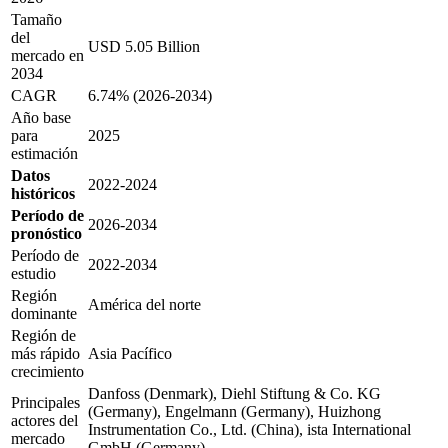
Tamaño
del
USD 5.05 Billion
mercado en
2034
CAGR
6.74% (2026-2034)
Año base
para
2025
estimación
Datos
2022-2024
históricos
Período de
2026-2034
pronóstico
Período de
2022-2034
estudio
Región
América del norte
dominante
Región de
más rápido
Asia Pacífico
crecimiento
Danfoss (Denmark), Diehl Stiftung & Co. KG
Principales
(Germany), Engelmann (Germany), Huizhong
actores del
Instrumentation Co., Ltd. (China), ista International
mercado
GmbH (Germany)