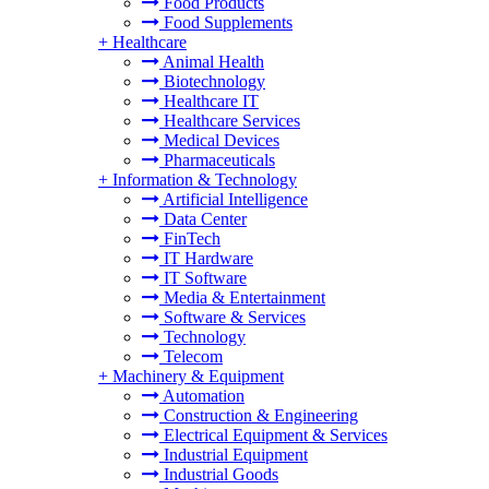
Food Products
Food Supplements
+
Healthcare
Animal Health
Biotechnology
Healthcare IT
Healthcare Services
Medical Devices
Pharmaceuticals
+
Information & Technology
Artificial Intelligence
Data Center
FinTech
IT Hardware
IT Software
Media & Entertainment
Software & Services
Technology
Telecom
+
Machinery & Equipment
Automation
Construction & Engineering
Electrical Equipment & Services
Industrial Equipment
Industrial Goods