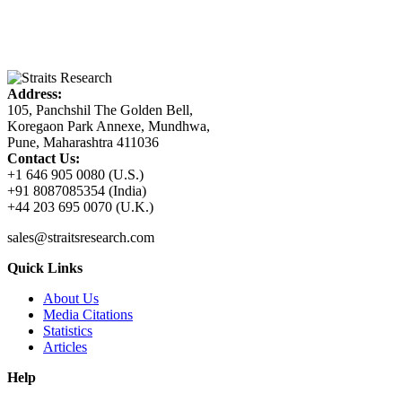
Address:
105, Panchshil The Golden Bell,
Koregaon Park Annexe, Mundhwa,
Pune, Maharashtra 411036
Contact Us:
+1 646 905 0080 (U.S.)
+91 8087085354 (India)
+44 203 695 0070 (U.K.)
sales@straitsresearch.com
Quick Links
About Us
Media Citations
Statistics
Articles
Help