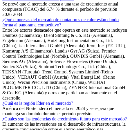
Se prevé que el mercado crezca a una tasa de crecimiento anual
compuesta (TCAC) del 6,74 % durante el período de previsión
2026-2034.
¿Qué empresas del mercado de contadores de calor están dando
forma al panorama competitivo?
Entre los actores destacados que operan en este mercado se incluyen
Danfoss (Dinamarca), Diehl Stiftung & Co. KG (Alemania),
Engelmann (Alemania), Huizhong Instrumentation Co., Ltd.
(China), ista International GmbH (Alemania), Itron, Inc. (EE. UU.),
Kamstrup A/S (Dinamarca), Landis+Gyr AG (Suiza), Premier
Control Technologies Ltd (Norfolk), QUNDIS GmbH (Alemania),
Siemens AG (Alemania), Solenvis Flowmeters (Reino Unido),
Sontex SA (Suiza), Suntront Technology Co., Ltd. (China),
TEKSAN (Turquía), Trend Control Systems Limited (Reino
Unido), VERAUT GmbH (Austria), Vital Energi Ltd. (Reino
Unido), Wecan Precision Instruments (China), WEIHAI
PLOUMETER CO., LTD (China), ZENNER International GmbH
& Co. KG (Alemania) y otros que participan activamente en el
desarrollo.
¿Cuál es la región líder en el mercado?
América del Norte lideró el mercado en 2024 y se espera que
mantenga su dominio durante el período previsto.
¿Cuáles son las tendencias de crecimiento futuro para este mercado?
El aumento de las inversiones en el desarrollo de infraestructuras, la
creciente concienciación sobre el ahorro energético y la