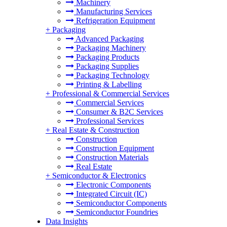
Machinery
Manufacturing Services
Refrigeration Equipment
+
Packaging
Advanced Packaging
Packaging Machinery
Packaging Products
Packaging Supplies
Packaging Technology
Printing & Labelling
+
Professional & Commercial Services
Commercial Services
Consumer & B2C Services
Professional Services
+
Real Estate & Construction
Construction
Construction Equipment
Construction Materials
Real Estate
+
Semiconductor & Electronics
Electronic Components
Integrated Circuit (IC)
Semiconductor Components
Semiconductor Foundries
Data Insights