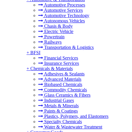
Automotive Processes
Automotive Services
Automotive Technology
Autonomous Vehicles
Chasis & Body
Electric Vehicle
Powertrain
Railways
Transportation & Logistics
+
BFSI
Financial Services
Insurance Services
+
Chemicals & Materials
Adhesives & Sealants
Advanced Materials
Biobased Chemicals
Commodity Chemicals
Glass Ceramics & Fibers
Industrial Gases
Metals & Minerals
Paints & Coatings
Plastics, Polymers, and Elastomers
Specialty Chemicals
Water & Wastewater Treatment