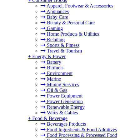
+
Consumer Goods
Apparel, Footwear & Accessories
Appliances
Baby Care
Beauty & Personal Care
Gaming
Home Products & Utilities
Retailing
Sports & Fitness
Travel & Tourism
+
Energy & Power
Battery
Biofuels
Environment
Marine
Mining Services
Oil & Gas
Power Equipment
Power Generation
Renewable Energy
Wires & Cables
+
Food & Beverage
Beverages Products
Food Ingredients & Food Additives
Food Processing & Processed Food