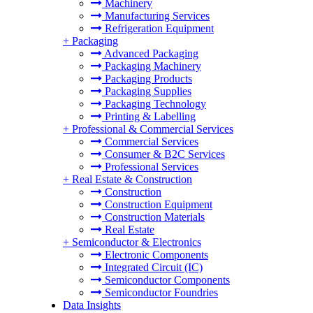
Machinery
Manufacturing Services
Refrigeration Equipment
+
Packaging
Advanced Packaging
Packaging Machinery
Packaging Products
Packaging Supplies
Packaging Technology
Printing & Labelling
+
Professional & Commercial Services
Commercial Services
Consumer & B2C Services
Professional Services
+
Real Estate & Construction
Construction
Construction Equipment
Construction Materials
Real Estate
+
Semiconductor & Electronics
Electronic Components
Integrated Circuit (IC)
Semiconductor Components
Semiconductor Foundries
Data Insights