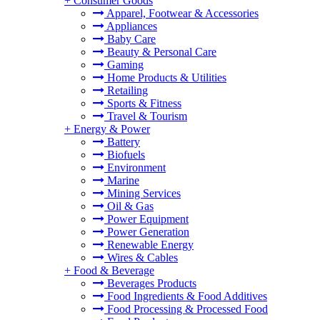
+
Consumer Goods
Apparel, Footwear & Accessories
Appliances
Baby Care
Beauty & Personal Care
Gaming
Home Products & Utilities
Retailing
Sports & Fitness
Travel & Tourism
+
Energy & Power
Battery
Biofuels
Environment
Marine
Mining Services
Oil & Gas
Power Equipment
Power Generation
Renewable Energy
Wires & Cables
+
Food & Beverage
Beverages Products
Food Ingredients & Food Additives
Food Processing & Processed Food