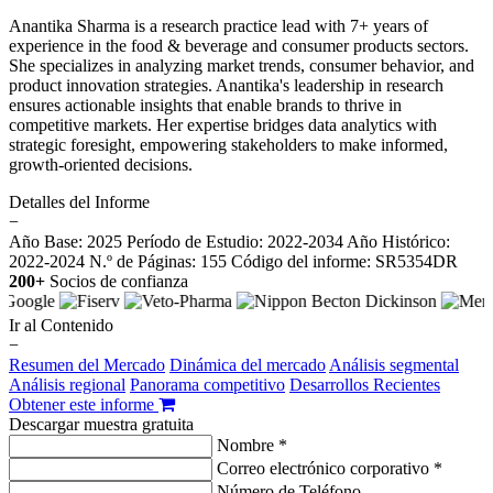
Anantika Sharma is a research practice lead with 7+ years of
experience in the food & beverage and consumer products sectors.
She specializes in analyzing market trends, consumer behavior, and
product innovation strategies. Anantika's leadership in research
ensures actionable insights that enable brands to thrive in
competitive markets. Her expertise bridges data analytics with
strategic foresight, empowering stakeholders to make informed,
growth-oriented decisions.
Detalles del Informe
−
Año Base: 2025
Período de Estudio: 2022-2034
Año Histórico:
2022-2024
N.º de Páginas: 155
Código del informe: SR5354DR
200+
Socios de confianza
Ir al Contenido
−
Resumen del Mercado
Dinámica del mercado
Análisis segmental
Análisis regional
Panorama competitivo
Desarrollos Recientes
Obtener este informe
Descargar muestra gratuita
Nombre *
Correo electrónico corporativo *
Número de Teléfono