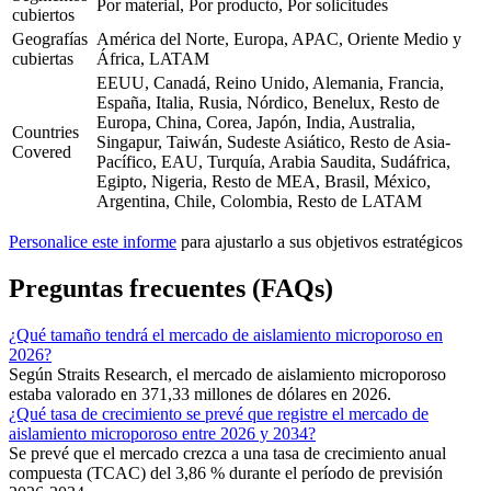
Por material, Por producto, Por solicitudes
cubiertos
Geografías
América del Norte, Europa, APAC, Oriente Medio y
cubiertas
África, LATAM
EEUU, Canadá, Reino Unido, Alemania, Francia,
España, Italia, Rusia, Nórdico, Benelux, Resto de
Europa, China, Corea, Japón, India, Australia,
Countries
Singapur, Taiwán, Sudeste Asiático, Resto de Asia-
Covered
Pacífico, EAU, Turquía, Arabia Saudita, Sudáfrica,
Egipto, Nigeria, Resto de MEA, Brasil, México,
Argentina, Chile, Colombia, Resto de LATAM
Personalice este informe
para ajustarlo a sus objetivos estratégicos
Preguntas frecuentes (FAQs)
¿Qué tamaño tendrá el mercado de aislamiento microporoso en
2026?
Según Straits Research, el mercado de aislamiento microporoso
estaba valorado en 371,33 millones de dólares en 2026.
¿Qué tasa de crecimiento se prevé que registre el mercado de
aislamiento microporoso entre 2026 y 2034?
Se prevé que el mercado crezca a una tasa de crecimiento anual
compuesta (TCAC) del 3,86 % durante el período de previsión