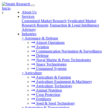
Inicio
About Us
Services
Customized Market Research
Syndicated Market
Research Reports
Transaction & Legal Intelligence
Advisory
Industries
+
Aerospace & Defense
Airport Operations
Aviation
Communication Navigation & Surveillance
Defense
Naval Marine & Ports Technologies
Space Technologies
Unmanned Systems
+
Agriculture
Agriculture & Farming
Agriculture Equipment & Machinery
Agriculture Technology
Animal Nutrition
Crop Protection
Fertilizers
Seed & Seed Technology
+
Automotive & Transportation