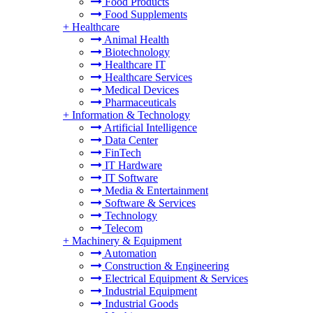
Food Products
Food Supplements
+
Healthcare
Animal Health
Biotechnology
Healthcare IT
Healthcare Services
Medical Devices
Pharmaceuticals
+
Information & Technology
Artificial Intelligence
Data Center
FinTech
IT Hardware
IT Software
Media & Entertainment
Software & Services
Technology
Telecom
+
Machinery & Equipment
Automation
Construction & Engineering
Electrical Equipment & Services
Industrial Equipment
Industrial Goods