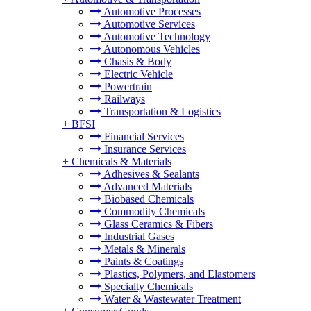
Automotive Processes
Automotive Services
Automotive Technology
Autonomous Vehicles
Chasis & Body
Electric Vehicle
Powertrain
Railways
Transportation & Logistics
+
BFSI
Financial Services
Insurance Services
+
Chemicals & Materials
Adhesives & Sealants
Advanced Materials
Biobased Chemicals
Commodity Chemicals
Glass Ceramics & Fibers
Industrial Gases
Metals & Minerals
Paints & Coatings
Plastics, Polymers, and Elastomers
Specialty Chemicals
Water & Wastewater Treatment