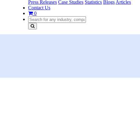
Press Releases
Case Studies
Statistics
Blogs
Articles
Contact Us
0