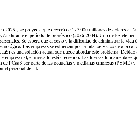
en 2025 y se proyecta que crecerá de 127.900 millones de dólares en 2
,5% durante el período de pronóstico (2026-2034). Uno de los element
rsonales. Se espera que el costo y la dificultad de administrar la vida ú
cnológica. Las empresas se esfuerzan por brindar servicios de alta cali
CaaS) es una solución actual que puede abordar este problema. Debido 
orte empresarial, el mercado está creciendo. Las fuerzas fundamentales q
ón de PCaaS por parte de las pequeñas y medianas empresas (PYME) y 
on el personal de TI.