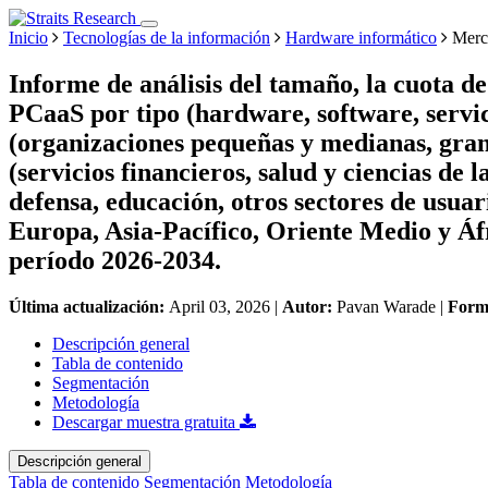
Inicio
Tecnologías de la información
Hardware informático
Merc
Informe de análisis del tamaño, la cuota d
PCaaS por tipo (hardware, software, servic
(organizaciones pequeñas y medianas, grand
(servicios financieros, salud y ciencias de 
defensa, educación, otros sectores de usuar
Europa, Asia-Pacífico, Oriente Medio y Áfr
período 2026-2034.
Última actualización:
April 03, 2026
|
Autor:
Pavan Warade
|
Form
Descripción general
Tabla de contenido
Segmentación
Metodología
Descargar muestra gratuita
Descripción general
Tabla de contenido
Segmentación
Metodología