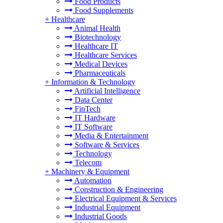
Food Products
Food Supplements
+
Healthcare
Animal Health
Biotechnology
Healthcare IT
Healthcare Services
Medical Devices
Pharmaceuticals
+
Information & Technology
Artificial Intelligence
Data Center
FinTech
IT Hardware
IT Software
Media & Entertainment
Software & Services
Technology
Telecom
+
Machinery & Equipment
Automation
Construction & Engineering
Electrical Equipment & Services
Industrial Equipment
Industrial Goods