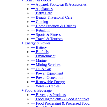
+
Consumer Goods
Apparel, Footwear & Accessories
Appliances
Baby Care
Beauty & Personal Care
Gaming
Home Products & Utilities
Retailing
Sports & Fitness
Travel & Tourism
+
Energy & Power
Battery
Biofuels
Environment
Marine
Mining Services
Oil & Gas
Power Equipment
Power Generation
Renewable Energy
Wires & Cables
+
Food & Beverage
Beverages Products
Food Ingredients & Food Additives
Food Processing & Processed Food