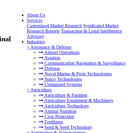
About Us
Services
Customized Market Research
Syndicated Market
Research Reports
Transaction & Legal Intelligence
Advisory
inal
Industries
+
Aerospace & Defense
Airport Operations
Aviation
Communication Navigation & Surveillance
Defense
Naval Marine & Ports Technologies
Space Technologies
Unmanned Systems
+
Agriculture
Agriculture & Farming
Agriculture Equipment & Machinery
Agriculture Technology
Animal Nutrition
Crop Protection
Fertilizers
Seed & Seed Technology
+
Automotive & Transportation