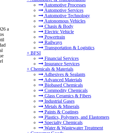
Automotive Processes
Automotive Services
Automotive Technology
Autonomous Vehicles
Chasis & Body
026 a
Electric Vehicle
os
Powertrain
til
Railways
dad
Transportation & Logistics
al
+
BFSI
ue
Financial Services
el
Insurance Services
+
Chemicals & Materials
Adhesives & Sealants
Advanced Materials
Biobased Chemicals
Commodity Chemicals
Glass Ceramics & Fibers
Industrial Gases
Metals & Minerals
Paints & Coatings
Plastics, Polymers, and Elastomers
Specialty Chemicals
Water & Wastewater Treatment