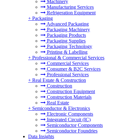
Machinery
Manufacturing Services
Refrigeration Equipment
+
Packaging
Advanced Packaging
Packaging Machinery
Packaging Products
Packaging Supplies
Packaging Technology
Printing & Labelling
+
Professional & Commercial Services
Commercial Services
Consumer & B2C Services
Professional Services
+
Real Estate & Construction
Construction
Construction Equipment
Construction Materials
Real Estate
+
Semiconductor & Electronics
Electronic Components
Integrated Circuit (IC)
Semiconductor Components
Semiconductor Foundries
Data Insights