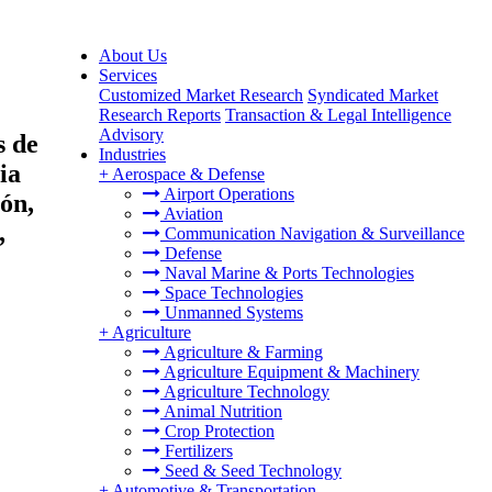
About Us
Services
Customized Market Research
Syndicated Market
Research Reports
Transaction & Legal Intelligence
Advisory
s de
Industries
ia
+
Aerospace & Defense
Airport Operations
ión,
Aviation
,
Communication Navigation & Surveillance
Defense
Naval Marine & Ports Technologies
Space Technologies
Unmanned Systems
+
Agriculture
Agriculture & Farming
Agriculture Equipment & Machinery
Agriculture Technology
Animal Nutrition
Crop Protection
Fertilizers
Seed & Seed Technology
+
Automotive & Transportation