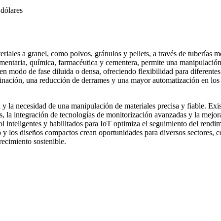
dólares
riales a granel, como polvos, gránulos y pellets, a través de tuberías m
limentaria, química, farmacéutica y cementera, permite una manipulació
en modo de fase diluida o densa, ofreciendo flexibilidad para diferentes
minación, una reducción de derrames y una mayor automatización en los
 y la necesidad de una manipulación de materiales precisa y fiable. Exi
s, la integración de tecnologías de monitorización avanzadas y la mejor
ol inteligentes y habilitados para IoT optimiza el seguimiento del rendi
do y los diseños compactos crean oportunidades para diversos sectores, 
recimiento sostenible.