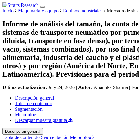
Inicio
Maquinaria y equipo
Equipos industriales
Mercado de siste
Informe de análisis del tamaño, la cuota d
sistemas de transporte neumático por princ
diluida, transporte en fase densa), por tecn
vacío, sistemas combinados), por uso final
alimentaria, industria del caucho y el plás
otros) y por región (América del Norte, Eu
Latinoamérica). Previsiones para el perio
Última actualización:
July 24, 2026
|
Autor:
Anantika Sharma
|
Fo
Descripción general
Tabla de contenido
Segmentación
Metodología
Descargar muestra gratuita
Descripción general
Tabla de contenido
Segmentación
Metodología