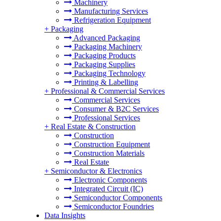
Machinery
Manufacturing Services
Refrigeration Equipment
+
Packaging
Advanced Packaging
Packaging Machinery
Packaging Products
Packaging Supplies
Packaging Technology
Printing & Labelling
+
Professional & Commercial Services
Commercial Services
Consumer & B2C Services
Professional Services
+
Real Estate & Construction
Construction
Construction Equipment
Construction Materials
Real Estate
+
Semiconductor & Electronics
Electronic Components
Integrated Circuit (IC)
Semiconductor Components
Semiconductor Foundries
Data Insights