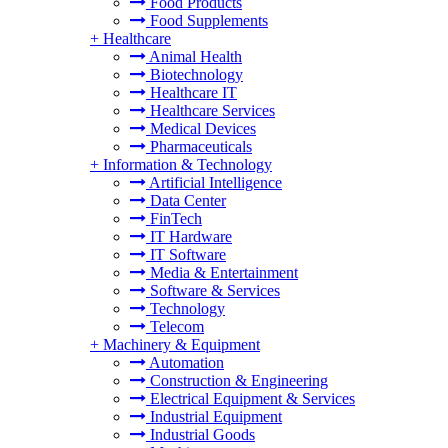
Food Products
Food Supplements
+
Healthcare
Animal Health
Biotechnology
Healthcare IT
Healthcare Services
Medical Devices
Pharmaceuticals
+
Information & Technology
Artificial Intelligence
Data Center
FinTech
IT Hardware
IT Software
Media & Entertainment
Software & Services
Technology
Telecom
+
Machinery & Equipment
Automation
Construction & Engineering
Electrical Equipment & Services
Industrial Equipment
Industrial Goods