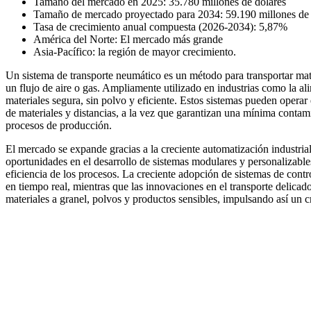
Tamaño del mercado en 2025: 35.780 millones de dólares
Tamaño de mercado proyectado para 2034: 59.190 millones de 
Tasa de crecimiento anual compuesta (2026-2034): 5,87%
América del Norte: El mercado más grande
Asia-Pacífico: la región de mayor crecimiento.
Un sistema de transporte neumático es un método para transportar mate
un flujo de aire o gas. Ampliamente utilizado en industrias como la a
materiales segura, sin polvo y eficiente. Estos sistemas pueden operar 
de materiales y distancias, a la vez que garantizan una mínima conta
procesos de producción.
El mercado se expande gracias a la creciente automatización industrial
oportunidades en el desarrollo de sistemas modulares y personalizable
eficiencia de los procesos. La creciente adopción de sistemas de contr
en tiempo real, mientras que las innovaciones en el transporte delica
materiales a granel, polvos y productos sensibles, impulsando así un c