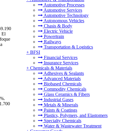
Automotive Processes
Automotive Services
Automotive Technology
Autonomous Vehicles
Chasis & Body
59.190
Electric Vehicle
 El
Powertrain
nfoque
Railways
la
Transportation & Logistics
+
BFSI
Financial Services
Insurance Services
+
Chemicals & Materials
Adhesives & Sealants
Advanced Materials
Biobased Chemicals
Commodity Chemicals
Glass Ceramics & Fibers
 %.
Industrial Gases
11.700
Metals & Minerals
Paints & Coatings
Plastics, Polymers, and Elastomers
Specialty Chemicals
Water & Wastewater Treatment