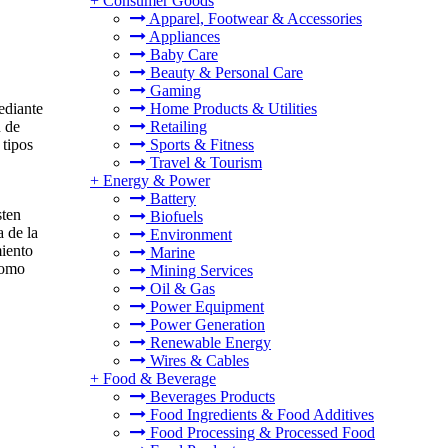
+
Consumer Goods
Apparel, Footwear & Accessories
Appliances
Baby Care
Beauty & Personal Care
Gaming
ediante
Home Products & Utilities
n de
Retailing
 tipos
Sports & Fitness
Travel & Tourism
+
Energy & Power
Battery
sten
Biofuels
a de la
Environment
miento
Marine
como
Mining Services
Oil & Gas
Power Equipment
Power Generation
Renewable Energy
Wires & Cables
+
Food & Beverage
Beverages Products
Food Ingredients & Food Additives
Food Processing & Processed Food