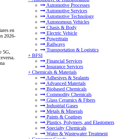
Automotive Processes
Automotive Services
Automotive Technology
Autonomous Vehicles
Chasis & Body
lares en
Electric Vehicle
ón 2026-
Powertrain
Railways
Transportation & Logistics
se 5G,
+
BFSI
ceversa.
Financial Services
una
Insurance Services
+
Chemicals & Materials
Adhesives & Sealants
Advanced Materials
Biobased Chemicals
Commodity Chemicals
Glass Ceramics & Fibers
Industrial Gases
Metals & Minerals
Paints & Coatings
Plastics, Polymers, and Elastomers
Specialty Chemicals
Water & Wastewater Treatment