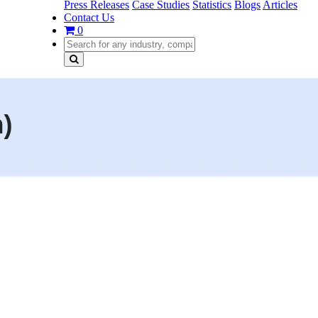
Press Releases
Case Studies
Statistics
Blogs
Articles
Contact Us
0