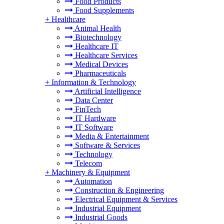
Food Products
Food Supplements
+
Healthcare
Animal Health
Biotechnology
Healthcare IT
Healthcare Services
Medical Devices
Pharmaceuticals
+
Information & Technology
Artificial Intelligence
Data Center
FinTech
IT Hardware
IT Software
Media & Entertainment
Software & Services
Technology
Telecom
+
Machinery & Equipment
Automation
Construction & Engineering
Electrical Equipment & Services
Industrial Equipment
Industrial Goods