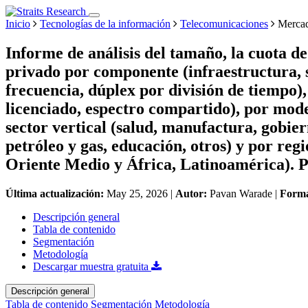
Inicio
Tecnologías de la información
Telecomunicaciones
Mercad
Informe de análisis del tamaño, la cuota 
privado por componente (infraestructura, s
frecuencia, dúplex por división de tiempo),
licenciado, espectro compartido), por model
sector vertical (salud, manufactura, gobier
petróleo y gas, educación, otros) y por reg
Oriente Medio y África, Latinoamérica). P
Última actualización:
May 25, 2026
|
Autor:
Pavan Warade
|
Form
Descripción general
Tabla de contenido
Segmentación
Metodología
Descargar muestra gratuita
Descripción general
Tabla de contenido
Segmentación
Metodología