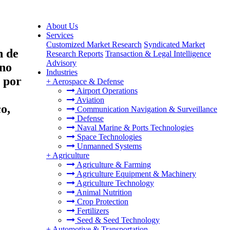
About Us
Services
Customized Market Research
Syndicated Market
n de
Research Reports
Transaction & Legal Intelligence
Advisory
 no
Industries
, por
+
Aerospace & Defense
Airport Operations
Aviation
o,
Communication Navigation & Surveillance
Defense
Naval Marine & Ports Technologies
Space Technologies
Unmanned Systems
+
Agriculture
Agriculture & Farming
Agriculture Equipment & Machinery
Agriculture Technology
Animal Nutrition
Crop Protection
Fertilizers
Seed & Seed Technology
+
Automotive & Transportation