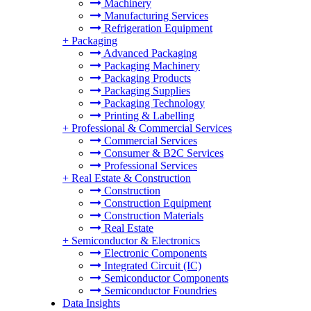
Machinery
Manufacturing Services
Refrigeration Equipment
+
Packaging
Advanced Packaging
Packaging Machinery
Packaging Products
Packaging Supplies
Packaging Technology
Printing & Labelling
+
Professional & Commercial Services
Commercial Services
Consumer & B2C Services
Professional Services
+
Real Estate & Construction
Construction
Construction Equipment
Construction Materials
Real Estate
+
Semiconductor & Electronics
Electronic Components
Integrated Circuit (IC)
Semiconductor Components
Semiconductor Foundries
Data Insights