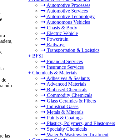
Automotive Processes
Automotive Services
e
Automotive Technology
de
Autonomous Vehicles
Chasis & Body
Electric Vehicle
ara
Powertrain
madera,
Railways
Transportation & Logistics
s
+
BFSI
Financial Services
Insurance Services
la
+
Chemicals & Materials
Adhesives & Sealants
s de
Advanced Materials
era aún
Biobased Chemicals
Commodity Chemicals
Glass Ceramics & Fibers
Industrial Gases
Metals & Minerals
Paints & Coatings
Plastics, Polymers, and Elastomers
Specialty Chemicals
Water & Wastewater Treatment
ue las