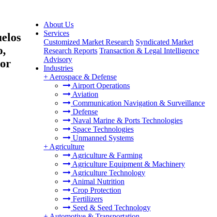
About Us
Services
uelos
Customized Market Research
Syndicated Market
o,
Research Reports
Transaction & Legal Intelligence
Advisory
por
Industries
+
Aerospace & Defense
Airport Operations
Aviation
Communication Navigation & Surveillance
Defense
Naval Marine & Ports Technologies
Space Technologies
Unmanned Systems
+
Agriculture
Agriculture & Farming
Agriculture Equipment & Machinery
Agriculture Technology
Animal Nutrition
Crop Protection
Fertilizers
Seed & Seed Technology
+
Automotive & Transportation