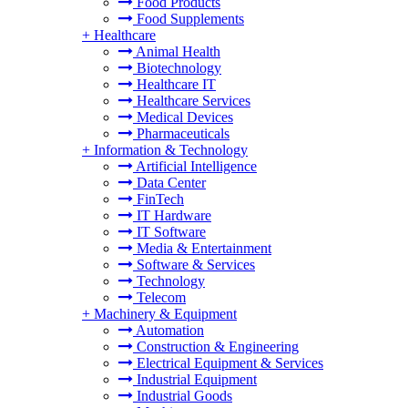
Food Products
Food Supplements
+
Healthcare
Animal Health
Biotechnology
Healthcare IT
Healthcare Services
Medical Devices
Pharmaceuticals
+
Information & Technology
Artificial Intelligence
Data Center
FinTech
IT Hardware
IT Software
Media & Entertainment
Software & Services
Technology
Telecom
+
Machinery & Equipment
Automation
Construction & Engineering
Electrical Equipment & Services
Industrial Equipment
Industrial Goods