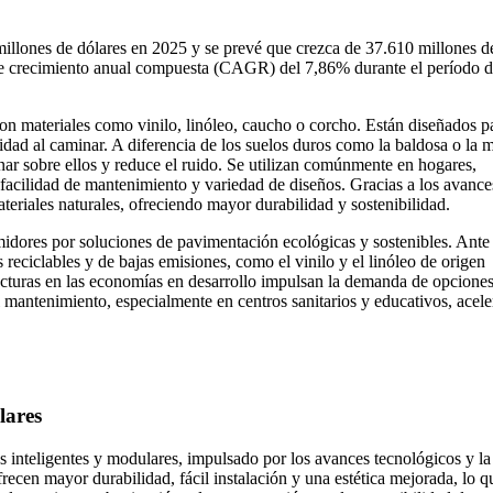
millones de dólares en 2025 y se prevé que crezca de 37.610 millones d
 de crecimiento anual compuesta (CAGR) del 7,86% durante el período 
con materiales como vinilo, linóleo, caucho o corcho. Están diseñados p
didad al caminar. A diferencia de los suelos duros como la baldosa o la 
aminar sobre ellos y reduce el ruido. Se utilizan comúnmente en hogares,
, facilidad de mantenimiento y variedad de diseños. Gracias a los avance
teriales naturales, ofreciendo mayor durabilidad y sostenibilidad.
midores por soluciones de pavimentación ecológicas y sostenibles. Ante 
s reciclables y de bajas emisiones, como el vinilo y el linóleo de origen
ructuras en las economías en desarrollo impulsan la demanda de opcione
il mantenimiento, especialmente en centros sanitarios y educativos, acel
lares
 inteligentes y modulares, impulsado por los avances tecnológicos y la
recen mayor durabilidad, fácil instalación y una estética mejorada, lo q