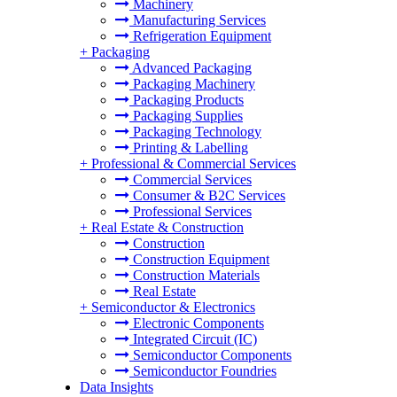
Machinery
Manufacturing Services
Refrigeration Equipment
+
Packaging
Advanced Packaging
Packaging Machinery
Packaging Products
Packaging Supplies
Packaging Technology
Printing & Labelling
+
Professional & Commercial Services
Commercial Services
Consumer & B2C Services
Professional Services
+
Real Estate & Construction
Construction
Construction Equipment
Construction Materials
Real Estate
+
Semiconductor & Electronics
Electronic Components
Integrated Circuit (IC)
Semiconductor Components
Semiconductor Foundries
Data Insights