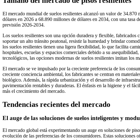
Tamaño del mercado de pisos resilientes
El mercado mundial de suelos resilientes alcanzó un valor de 34.870 
dólares en 2026 a 68.890 millones de dólares en 2034, con una tasa
previsión 2026-2034.
Los suelos resilientes son una opción duradera y flexible, fabricados 
soportar un alto tránsito peatonal, resistir la humedad y brindar como
los suelos resilientes tienen una ligera flexibilidad, lo que facilita c
hospitales, escuelas y espacios comerciales debido a su asequibilidad
tecnológicos, las opciones modernas de suelos resilientes imitan los ma
El mercado se ve impulsado por la creciente preferencia de los consu
creciente conciencia ambiental, los fabricantes se centran en materiale
biológico. Además, la rápida urbanización y el desarrollo de infraest
pavimentación rentables y duraderas. El énfasis en la higiene y el fác
más el crecimiento del mercado.
Tendencias recientes del mercado
El auge de las soluciones de suelos inteligentes y modu
El mercado global está experimentando un auge en soluciones de pisos
evolución de las preferencias de los consumidores. Estas soluciones of