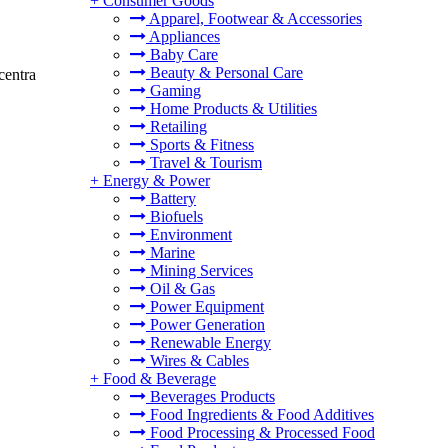
+
Consumer Goods
Apparel, Footwear & Accessories
Appliances
Baby Care
Beauty & Personal Care
centra
Gaming
Home Products & Utilities
Retailing
Sports & Fitness
Travel & Tourism
+
Energy & Power
Battery
Biofuels
Environment
Marine
Mining Services
Oil & Gas
Power Equipment
Power Generation
Renewable Energy
Wires & Cables
+
Food & Beverage
Beverages Products
Food Ingredients & Food Additives
Food Processing & Processed Food