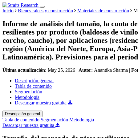
Inicio
Bienes raíces y construcción
Materiales de construcción
Me
Informe de análisis del tamaño, la cuota d
resilientes por producto (baldosas de vinilo
corcho, caucho), por aplicaciones (residenci
región (América del Norte, Europa, Asia-P
Latinoamérica). Previsiones para el perio
Última actualización:
May 25, 2026
|
Autor:
Anantika Sharma
|
Fo
Descripción general
Tabla de contenido
Segmentación
Metodología
Descargar muestra gratuita
Descripción general
Tabla de contenido
Segmentación
Metodología
Descargar muestra gratuita