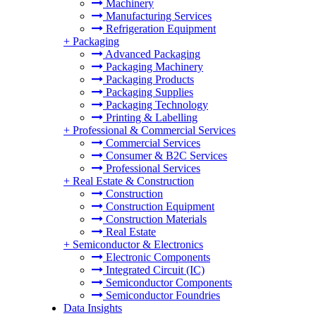
Machinery
Manufacturing Services
Refrigeration Equipment
+
Packaging
Advanced Packaging
Packaging Machinery
Packaging Products
Packaging Supplies
Packaging Technology
Printing & Labelling
+
Professional & Commercial Services
Commercial Services
Consumer & B2C Services
Professional Services
+
Real Estate & Construction
Construction
Construction Equipment
Construction Materials
Real Estate
+
Semiconductor & Electronics
Electronic Components
Integrated Circuit (IC)
Semiconductor Components
Semiconductor Foundries
Data Insights