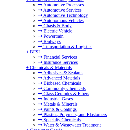
Automotive Processes
Automotive Services
Automotive Technology
Autonomous Vehicles
Chasis & Body
Electric Vehicle
Powertrain
Railways
Transportation & Logistics
+
BFSI
Financial Services
Insurance Services
+
Chemicals & Materials
Adhesives & Sealants
Advanced Materials
Biobased Chemicals
Commodity Chemicals
Glass Ceramics & Fibers
Industrial Gases
Metals & Minerals
Paints & Coatings
Plastics, Polymers, and Elastomers
Specialty Chemicals
Water & Wastewater Treatment