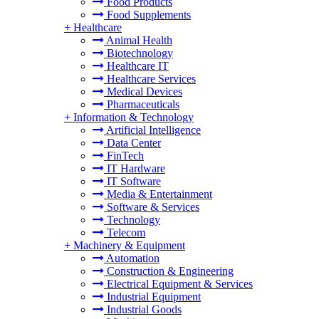
Food Products
Food Supplements
+
Healthcare
Animal Health
Biotechnology
Healthcare IT
Healthcare Services
Medical Devices
Pharmaceuticals
+
Information & Technology
Artificial Intelligence
Data Center
FinTech
IT Hardware
IT Software
Media & Entertainment
Software & Services
Technology
Telecom
+
Machinery & Equipment
Automation
Construction & Engineering
Electrical Equipment & Services
Industrial Equipment
Industrial Goods