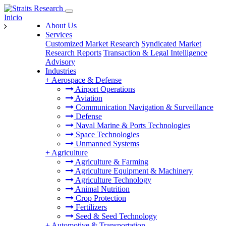
Inicio
About Us
Services
Customized Market Research
Syndicated Market
Research Reports
Transaction & Legal Intelligence
Advisory
Industries
+
Aerospace & Defense
Airport Operations
Aviation
Communication Navigation & Surveillance
Defense
Naval Marine & Ports Technologies
Space Technologies
Unmanned Systems
+
Agriculture
Agriculture & Farming
Agriculture Equipment & Machinery
Agriculture Technology
Animal Nutrition
Crop Protection
Fertilizers
Seed & Seed Technology
+
Automotive & Transportation