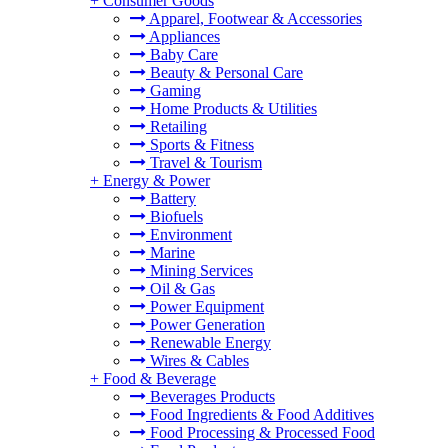
+
Consumer Goods
Apparel, Footwear & Accessories
Appliances
Baby Care
Beauty & Personal Care
Gaming
Home Products & Utilities
Retailing
Sports & Fitness
Travel & Tourism
+
Energy & Power
Battery
Biofuels
Environment
Marine
Mining Services
Oil & Gas
Power Equipment
Power Generation
Renewable Energy
Wires & Cables
+
Food & Beverage
Beverages Products
Food Ingredients & Food Additives
Food Processing & Processed Food