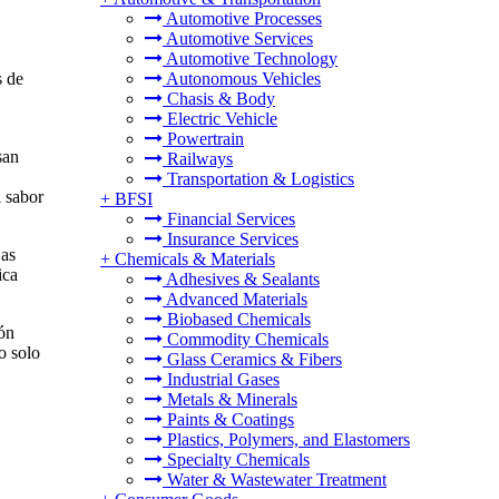
Automotive Processes
Automotive Services
Automotive Technology
s de
Autonomous Vehicles
Chasis & Body
Electric Vehicle
Powertrain
san
Railways
Transportation & Logistics
l sabor
+
BFSI
Financial Services
Insurance Services
Las
+
Chemicals & Materials
ica
Adhesives & Sealants
Advanced Materials
Biobased Chemicals
ión
Commodity Chemicals
o solo
Glass Ceramics & Fibers
Industrial Gases
Metals & Minerals
Paints & Coatings
Plastics, Polymers, and Elastomers
Specialty Chemicals
Water & Wastewater Treatment