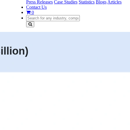
Press Releases
Case Studies
Statistics
Blogs
Articles
Contact Us
0