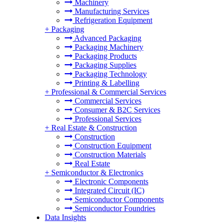
Machinery
Manufacturing Services
Refrigeration Equipment
+
Packaging
Advanced Packaging
Packaging Machinery
Packaging Products
Packaging Supplies
Packaging Technology
Printing & Labelling
+
Professional & Commercial Services
Commercial Services
Consumer & B2C Services
Professional Services
+
Real Estate & Construction
Construction
Construction Equipment
Construction Materials
Real Estate
+
Semiconductor & Electronics
Electronic Components
Integrated Circuit (IC)
Semiconductor Components
Semiconductor Foundries
Data Insights