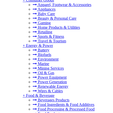
+
Consumer Goods
Apparel, Footwear & Accessories
Appliances
Baby Care
Beauty & Personal Care
Gaming
Home Products & Utilities
Retailing
Sports & Fitness
Travel & Tourism
+
Energy & Power
Battery
Biofuels
Environment
Marine
Mining Services
Oil & Gas
Power Equipment
Power Generation
Renewable Energy
Wires & Cables
+
Food & Beverage
Beverages Products
Food Ingredients & Food Additives
Food Processing & Processed Food