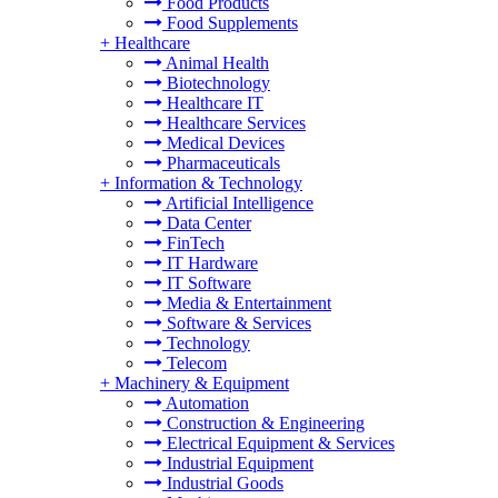
Food Products
Food Supplements
+
Healthcare
Animal Health
Biotechnology
Healthcare IT
Healthcare Services
Medical Devices
Pharmaceuticals
+
Information & Technology
Artificial Intelligence
Data Center
FinTech
IT Hardware
IT Software
Media & Entertainment
Software & Services
Technology
Telecom
+
Machinery & Equipment
Automation
Construction & Engineering
Electrical Equipment & Services
Industrial Equipment
Industrial Goods