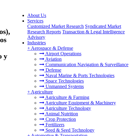
About Us
Services
Customized Market Research
Syndicated Market
os),
Research Reports
Transaction & Legal Intelligence
Advisory
hos
Industries
+
Aerospace & Defense
Airport Operations
o y
Aviation
Communication Navigation & Surveillance
Defense
Naval Marine & Ports Technologies
Space Technologies
Unmanned Systems
+
Agriculture
Agriculture & Farming
Agriculture Equipment & Machinery
Agriculture Technology
Animal Nutrition
Crop Protection
Fertilizers
Seed & Seed Technology
+
Automotive & Transportation