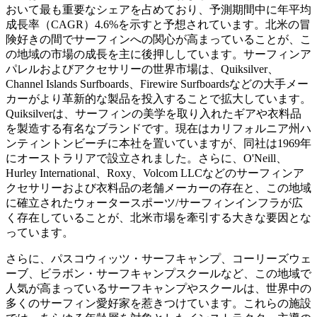
おいて最も重要なシェアを占めており、予測期間中に年平均
成長率（CAGR）4.6%を示すと予想されています。北米の冒
険好きの間でサーフィンへの関心が高まっていることが、こ
の地域の市場の成長を主に後押ししています。サーフィンア
パレルおよびアクセサリーの世界市場は、Quiksilver、
Channel Islands Surfboards、Firewire Surfboardsなどの大手メー
カーがより革新的な製品を投入することで拡大しています。
Quiksilverは、サーフィンの美学を取り入れたギアや衣料品
を製造する有名なブランドです。現在はカリフォルニア州ハ
ンティントンビーチに本社を置いていますが、同社は1969年
にオーストラリアで設立されました。さらに、O'Neill、
Hurley International、Roxy、Volcom LLCなどのサーフィンア
クセサリーおよび衣料品の老舗メーカーの存在と、この地域
に確立されたウォータースポーツ/サーフィンインフラが広
く存在していることが、北米市場を牽引する大きな要因とな
っています。
さらに、パスコウィッツ・サーフキャンプ、コーリーズウェ
ーブ、ビラボン・サーフキャンプスクールなど、この地域で
人気が高まっているサーフキャンプやスクールは、世界中の
多くのサーフィン愛好家を惹きつけています。これらの施設