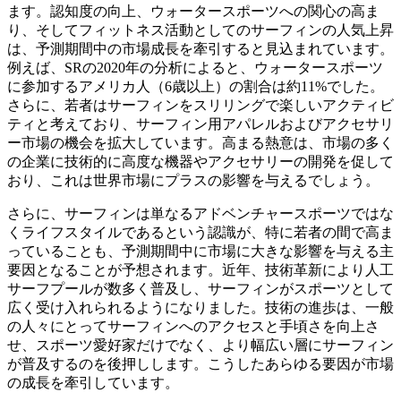
ます。認知度の向上、ウォータースポーツへの関心の高ま
り、そしてフィットネス活動としてのサーフィンの人気上昇
は、予測期間中の市場成長を牽引すると見込まれています。
例えば、SRの2020年の分析によると、ウォータースポーツ
に参加するアメリカ人（6歳以上）の割合は約11%でした。
さらに、若者はサーフィンをスリリングで楽しいアクティビ
ティと考えており、サーフィン用アパレルおよびアクセサリ
ー市場の機会を拡大しています。高まる熱意は、市場の多く
の企業に技術的に高度な機器やアクセサリーの開発を促して
おり、これは世界市場にプラスの影響を与えるでしょう。
さらに、サーフィンは単なるアドベンチャースポーツではな
くライフスタイルであるという認識が、特に若者の間で高ま
っていることも、予測期間中に市場に大きな影響を与える主
要因となることが予想されます。近年、技術革新により人工
サーフプールが数多く普及し、サーフィンがスポーツとして
広く受け入れられるようになりました。技術の進歩は、一般
の人々にとってサーフィンへのアクセスと手頃さを向上さ
せ、スポーツ愛好家だけでなく、より幅広い層にサーフィン
が普及するのを後押しします。こうしたあらゆる要因が市場
の成長を牽引しています。