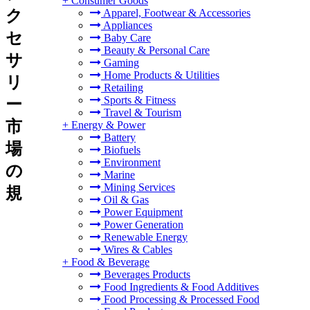
+
Consumer Goods
ク
Apparel, Footwear & Accessories
Appliances
セ
Baby Care
Beauty & Personal Care
サ
Gaming
Home Products & Utilities
リ
Retailing
Sports & Fitness
ー
Travel & Tourism
市
+
Energy & Power
Battery
場
Biofuels
Environment
の
Marine
Mining Services
規
Oil & Gas
Power Equipment
Power Generation
Renewable Energy
Wires & Cables
+
Food & Beverage
Beverages Products
Food Ingredients & Food Additives
Food Processing & Processed Food