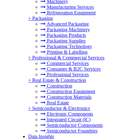
Machinery
Manufacturing Services
Refrigeration Equipment
+
Packaging
Advanced Packaging
Packaging Machinery
Packaging Products
Packaging Supplies
Packaging Technology
Printing & Labelling
+
Professional & Commercial Services
Commercial Services
Consumer & B2C Services
Professional Services
+
Real Estate & Construction
Construction
Construction Equipment
Construction Materials
Real Estate
+
Semiconductor & Electronics
Electronic Components
Integrated Circuit (IC)
Semiconductor Components
Semiconductor Foundries
Data Insights