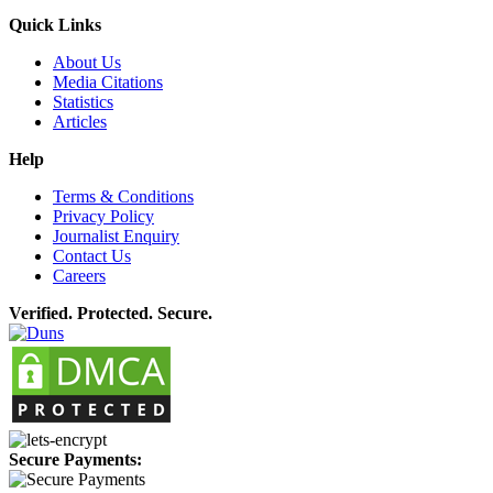
Quick Links
About Us
Media Citations
Statistics
Articles
Help
Terms & Conditions
Privacy Policy
Journalist Enquiry
Contact Us
Careers
Verified. Protected. Secure.
Secure Payments: