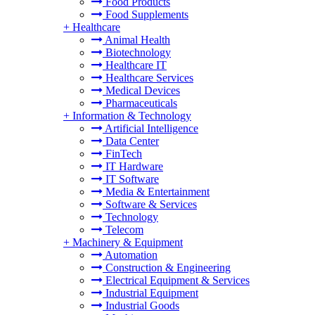
Food Products
Food Supplements
+
Healthcare
Animal Health
Biotechnology
Healthcare IT
Healthcare Services
Medical Devices
Pharmaceuticals
+
Information & Technology
Artificial Intelligence
Data Center
FinTech
IT Hardware
IT Software
Media & Entertainment
Software & Services
Technology
Telecom
+
Machinery & Equipment
Automation
Construction & Engineering
Electrical Equipment & Services
Industrial Equipment
Industrial Goods