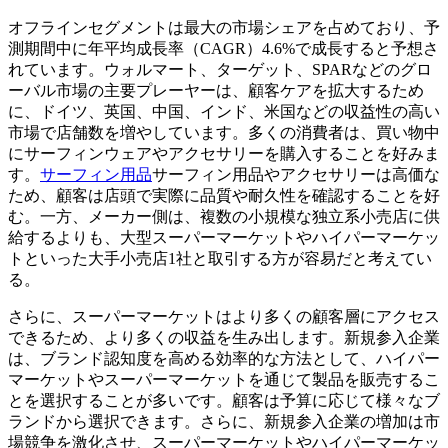
オフラインセグメントは最大の市場シェアを占めており、予
測期間中に年平均成長率（CAGR）4.6%で成長すると予想さ
れています。ウォルマート、ターゲット、SPARなどのグロ
ーバル市場の主要プレーヤーは、顧客ケアを拡大するため
に、ドイツ、英国、中国、インド、米国などの収益性の高い
市場で店舗数を増やしています。多くの消費者は、買い物中
にサーフィンウェアやアクセサリーを購入することを好みま
す。
サーフィン用品
サーフィン用品やアクセサリーは高価な
ため、顧客は店頭で実際に品質や耐久性を確認することを好
む。一方、メーカー側は、複数の小規模な独立系小売店に供
給するよりも、大型スーパーマーケットやハイパーマーケッ
トといっ​​た大手小売店1社と取引する方が容易だと考えてい
る。
さらに、スーパーマーケットはより多くの顧客層にアクセス
できるため、より多くの収益を生み出します。新規参入企業
は、ブランド認知度を高める効率的な方法として、ハイパー
マーケットやスーパーマーケットを通じて製品を販売するこ
とを選択することが多いです。顧客は予算に応じて様々なブ
ランドから選択できます。さらに、新規参入企業の増加は市
場競争を激化させ、スーパーマーケットやハイパーマーケッ