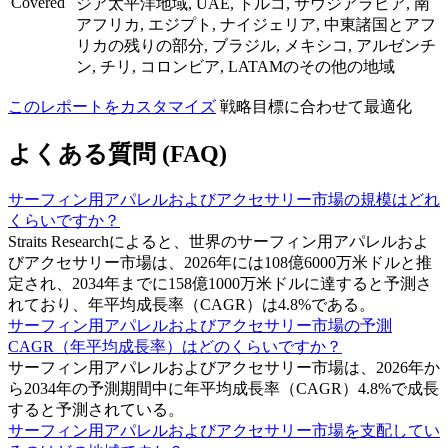
Covered
ジア太平洋地域, UAE, トルコ, サウジアラビア, 南
アフリカ, エジプト, ナイジェリア, 中東諸国とアフ
リカの残りの部分, ブラジル, メキシコ, アルゼンチ
ン, チリ, コロンビア, LATAMのその他の地域
このレポートをカスタマイズ
戦略目標に合わせて最適化
よくある質問 (FAQ)
サーフィン用アパレルおよびアクセサリー市場の規模はどれ
くらいですか？
Straits Researchによると、世界のサーフィン用アパレルおよ
びアクセサリー市場は、2026年には108億6000万米ドルと推
定され、2034年までに158億1000万米ドルに達すると予測さ
れており、年平均成長率（CAGR）は4.8%である。
サーフィン用アパレルおよびアクセサリー市場の予測
CAGR（年平均成長率）はどのくらいですか？
サーフィン用アパレルおよびアクセサリー市場は、2026年か
ら2034年の予測期間中に年平均成長率（CAGR）4.8%で成長
すると予測されている。
サーフィン用アパレルおよびアクセサリー市場を支配してい