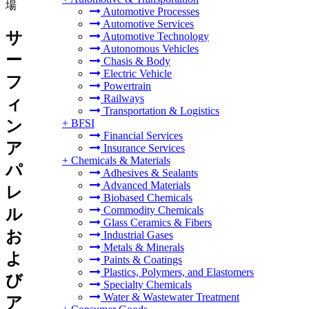
場
Automotive Processes
Automotive Services
サ
Automotive Technology
Autonomous Vehicles
ー
Chasis & Body
Electric Vehicle
フ
Powertrain
Railways
ィ
Transportation & Logistics
ン
+
BFSI
Financial Services
ア
Insurance Services
+
Chemicals & Materials
パ
Adhesives & Sealants
Advanced Materials
レ
Biobased Chemicals
Commodity Chemicals
ル
Glass Ceramics & Fibers
お
Industrial Gases
Metals & Minerals
よ
Paints & Coatings
Plastics, Polymers, and Elastomers
び
Specialty Chemicals
Water & Wastewater Treatment
ア