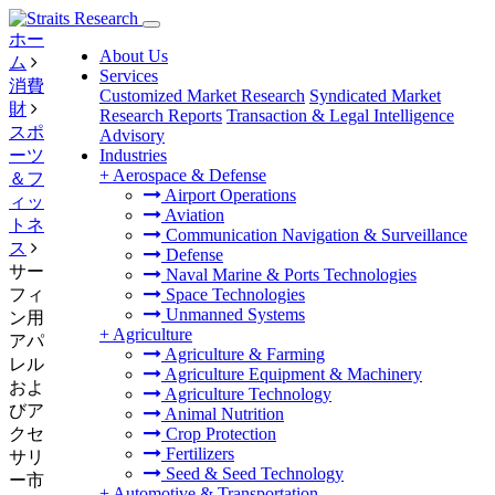
ホー
About Us
ム
Services
消費
Customized Market Research
Syndicated Market
財
Research Reports
Transaction & Legal Intelligence
スポ
Advisory
ーツ
Industries
+
Aerospace & Defense
＆フ
Airport Operations
ィッ
Aviation
トネ
Communication Navigation & Surveillance
ス
Defense
サー
Naval Marine & Ports Technologies
フィ
Space Technologies
Unmanned Systems
ン用
+
Agriculture
アパ
Agriculture & Farming
レル
Agriculture Equipment & Machinery
およ
Agriculture Technology
びア
Animal Nutrition
クセ
Crop Protection
Fertilizers
サリ
Seed & Seed Technology
ー市
+
Automotive & Transportation