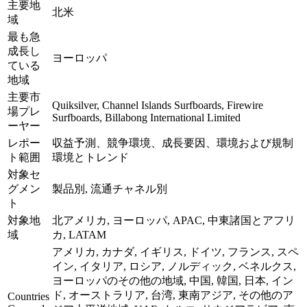
主要地
北米
域
最も急
成長し
ヨーロッパ
ている
地域
主要市
Quiksilver, Channel Islands Surfboards, Firewire
場プレ
Surfboards, Billabong International Limited
ーヤー
レポー
収益予測、競争環境、成長要因、環境および規制
ト範囲
環境とトレンド
対象セ
グメン
製品別, 流通チャネル別
ト
対象地
北アメリカ, ヨーロッパ, APAC, 中東諸国とアフリ
域
カ, LATAM
アメリカ, カナダ, イギリス, ドイツ, フランス, スペ
イン, イタリア, ロシア, ノルディック, ベネルクス,
ヨーロッパのその他の地域, 中国, 韓国, 日本, イン
ド, オーストラリア, 台湾, 東南アジア, その他のア
Countries