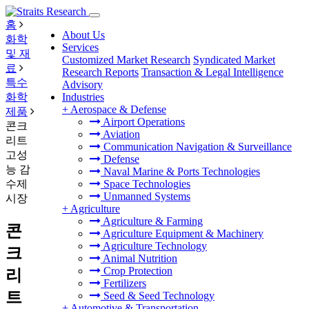
홈
About Us
화학
Services
및 재
Customized Market Research
Syndicated Market
료
Research Reports
Transaction & Legal Intelligence
특수
Advisory
화학
Industries
+
Aerospace & Defense
제품
Airport Operations
콘크
Aviation
리트
Communication Navigation & Surveillance
고성
Defense
능 감
Naval Marine & Ports Technologies
수제
Space Technologies
Unmanned Systems
시장
+
Agriculture
Agriculture & Farming
콘
Agriculture Equipment & Machinery
Agriculture Technology
크
Animal Nutrition
Crop Protection
리
Fertilizers
트
Seed & Seed Technology
+
Automotive & Transportation