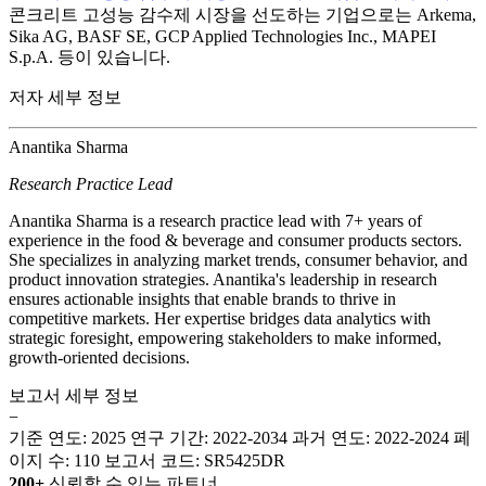
콘크리트 고성능 감수제 시장을 선도하는 기업으로는 Arkema,
Sika AG, BASF SE, GCP Applied Technologies Inc., MAPEI
S.p.A. 등이 있습니다.
저자 세부 정보
Anantika Sharma
Research Practice Lead
Anantika Sharma is a research practice lead with 7+ years of
experience in the food & beverage and consumer products sectors.
She specializes in analyzing market trends, consumer behavior, and
product innovation strategies. Anantika's leadership in research
ensures actionable insights that enable brands to thrive in
competitive markets. Her expertise bridges data analytics with
strategic foresight, empowering stakeholders to make informed,
growth-oriented decisions.
보고서 세부 정보
−
기준 연도: 2025
연구 기간: 2022-2034
과거 연도: 2022-2024
페
이지 수: 110
보고서 코드: SR5425DR
200+
신뢰할 수 있는 파트너