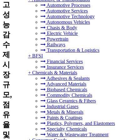
고
Automotive Processes
Automotive Services
성
Automotive Technology
Autonomous Vehicles
능
Chasis & Body
감
Electric Vehicle
Powertrain
수
Railways
Transportation & Logistics
제
+
BFSI
Financial Services
시
Insurance Services
+
Chemicals & Materials
장
Adhesives & Sealants
규
Advanced Materials
Biobased Chemicals
모,
Commodity Chemicals
Glass Ceramics & Fibers
점
Industrial Gases
Metals & Minerals
유
Paints & Coatings
율
Plastics, Polymers, and Elastomers
Specialty Chemicals
및
Water & Wastewater Treatment