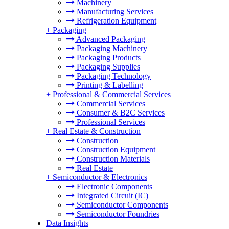
Machinery
Manufacturing Services
Refrigeration Equipment
+
Packaging
Advanced Packaging
Packaging Machinery
Packaging Products
Packaging Supplies
Packaging Technology
Printing & Labelling
+
Professional & Commercial Services
Commercial Services
Consumer & B2C Services
Professional Services
+
Real Estate & Construction
Construction
Construction Equipment
Construction Materials
Real Estate
+
Semiconductor & Electronics
Electronic Components
Integrated Circuit (IC)
Semiconductor Components
Semiconductor Foundries
Data Insights