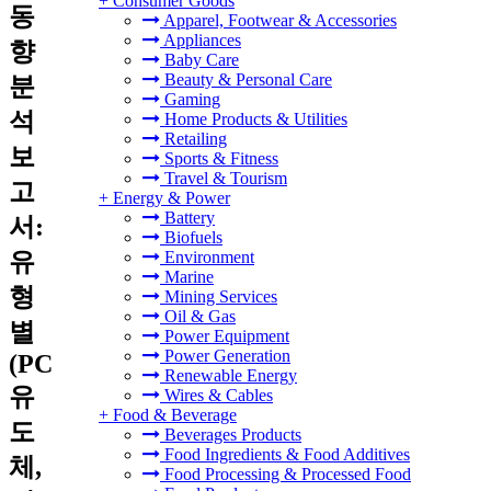
+
Consumer Goods
동
Apparel, Footwear & Accessories
Appliances
향
Baby Care
Beauty & Personal Care
분
Gaming
석
Home Products & Utilities
Retailing
보
Sports & Fitness
Travel & Tourism
고
+
Energy & Power
Battery
서:
Biofuels
유
Environment
Marine
형
Mining Services
Oil & Gas
별
Power Equipment
Power Generation
(PC
Renewable Energy
유
Wires & Cables
+
Food & Beverage
도
Beverages Products
Food Ingredients & Food Additives
체,
Food Processing & Processed Food