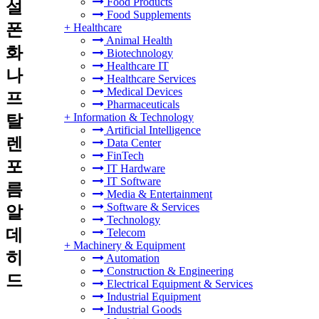
Food Products
설
Food Supplements
폰
+
Healthcare
Animal Health
화
Biotechnology
Healthcare IT
나
Healthcare Services
Medical Devices
프
Pharmaceuticals
+
Information & Technology
탈
Artificial Intelligence
렌
Data Center
FinTech
포
IT Hardware
IT Software
름
Media & Entertainment
Software & Services
알
Technology
데
Telecom
+
Machinery & Equipment
히
Automation
Construction & Engineering
드
Electrical Equipment & Services
Industrial Equipment
Industrial Goods