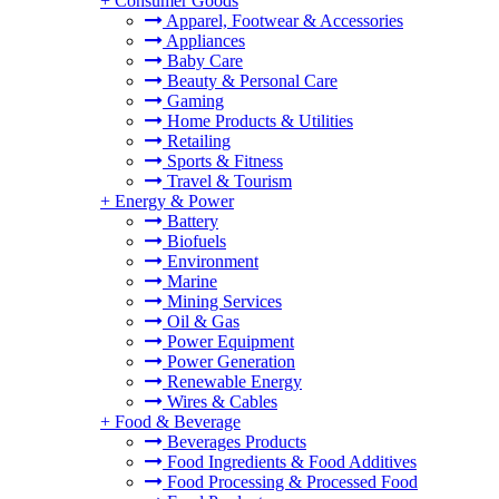
+
Consumer Goods
Apparel, Footwear & Accessories
Appliances
Baby Care
Beauty & Personal Care
Gaming
Home Products & Utilities
Retailing
Sports & Fitness
Travel & Tourism
+
Energy & Power
Battery
Biofuels
Environment
Marine
Mining Services
Oil & Gas
Power Equipment
Power Generation
Renewable Energy
Wires & Cables
+
Food & Beverage
Beverages Products
Food Ingredients & Food Additives
Food Processing & Processed Food