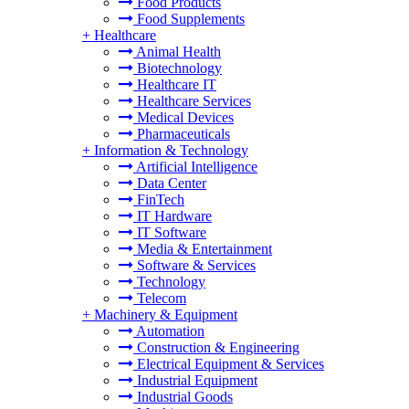
Food Products
Food Supplements
+
Healthcare
Animal Health
Biotechnology
Healthcare IT
Healthcare Services
Medical Devices
Pharmaceuticals
+
Information & Technology
Artificial Intelligence
Data Center
FinTech
IT Hardware
IT Software
Media & Entertainment
Software & Services
Technology
Telecom
+
Machinery & Equipment
Automation
Construction & Engineering
Electrical Equipment & Services
Industrial Equipment
Industrial Goods