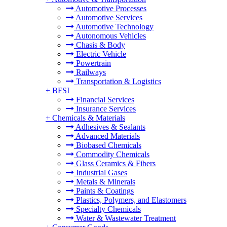
Automotive Processes
Automotive Services
Automotive Technology
Autonomous Vehicles
Chasis & Body
Electric Vehicle
Powertrain
Railways
Transportation & Logistics
+
BFSI
Financial Services
Insurance Services
+
Chemicals & Materials
Adhesives & Sealants
Advanced Materials
Biobased Chemicals
Commodity Chemicals
Glass Ceramics & Fibers
Industrial Gases
Metals & Minerals
Paints & Coatings
Plastics, Polymers, and Elastomers
Specialty Chemicals
Water & Wastewater Treatment