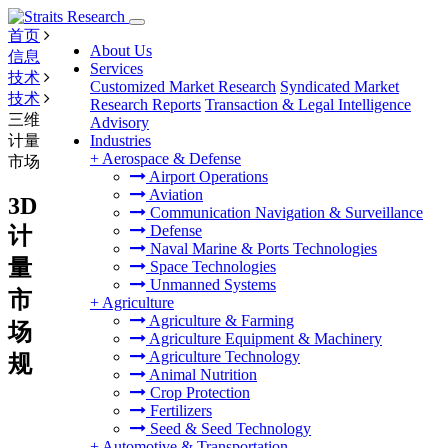
首页
About Us
信息
Services
技术
Customized Market Research
Syndicated Market
技术
Research Reports
Transaction & Legal Intelligence
三维
Advisory
计量
Industries
+
Aerospace & Defense
市场
Airport Operations
Aviation
3D
Communication Navigation & Surveillance
Defense
计
Naval Marine & Ports Technologies
量
Space Technologies
Unmanned Systems
市
+
Agriculture
Agriculture & Farming
场
Agriculture Equipment & Machinery
Agriculture Technology
规
Animal Nutrition
Crop Protection
Fertilizers
Seed & Seed Technology
+
Automotive & Transportation