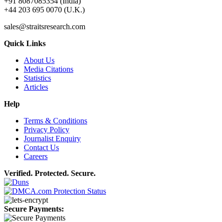
+91 8087085354 (India)
+44 203 695 0070 (U.K.)
sales@straitsresearch.com
Quick Links
About Us
Media Citations
Statistics
Articles
Help
Terms & Conditions
Privacy Policy
Journalist Enquiry
Contact Us
Careers
Verified. Protected. Secure.
Secure Payments: