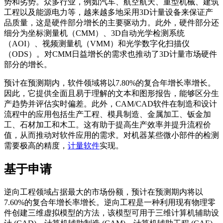
势和劣势。众多行业，例如汽车、航空航天、重型机械、建筑
工程以及能源电力等，越来越多地采用3D计量设备来保证产
品质量，这是硬件部分增长的主要驱动力。此外，硬件部分还
细分为坐标测量机（CMM）、3D自动光学检测系统
（AOI）、视频测量机（VMM）和光学数字化扫描仪
（ODS）。对CMM日益增长的需求也推动了3D计量市场硬件
部分的增长。
预计在预测期内，软件领域将以7.80%的复合年增长率增长。
因此，它提供全面且易于理解的文本和图形报告，能够区分生
产趋势并评估实时偏差。此外，CAM/CAD软件在制造和设计
流程中的应用包括生产工程、模具制造、金属加工、钣金加
工、石材加工和木工。这有助于提高生产效率并提升流程价
值，从而推动对软件应用的需求。对机器某些微小部件的检测
需要极高的精度，
计量软件
实现。
基于申请
逆向工程领域占据最大的市场份额，预计在预测期内将以
7.60%的复合年增长率增长。逆向工程是一种利用现有物理零
件创建三维虚拟模型的方法，该模型可用于三维计算机辅助设