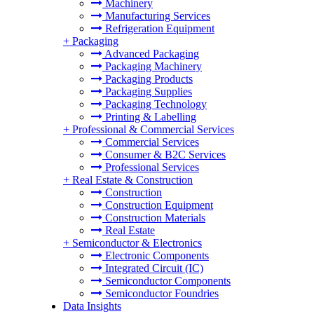
Machinery
Manufacturing Services
Refrigeration Equipment
+
Packaging
Advanced Packaging
Packaging Machinery
Packaging Products
Packaging Supplies
Packaging Technology
Printing & Labelling
+
Professional & Commercial Services
Commercial Services
Consumer & B2C Services
Professional Services
+
Real Estate & Construction
Construction
Construction Equipment
Construction Materials
Real Estate
+
Semiconductor & Electronics
Electronic Components
Integrated Circuit (IC)
Semiconductor Components
Semiconductor Foundries
Data Insights