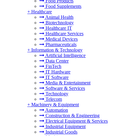
Food Products
Food Supplements
+
Healthcare
Animal Health
Biotechnology
Healthcare IT
Healthcare Services
Medical Devices
Pharmaceuticals
+
Information & Technology
Artificial Intelligence
Data Center
FinTech
IT Hardware
IT Software
Media & Entertainment
Software & Services
Technology
Telecom
+
Machinery & Equipment
Automation
Construction & Engineering
Electrical Equipment & Services
Industrial Equipment
Industrial Goods