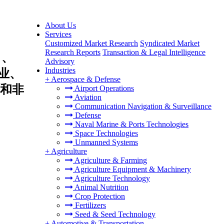
About Us
Services
Customized Market Research
Syndicated Market
Research Reports
Transaction & Legal Intelligence
）、
Advisory
Industries
业、
+
Aerospace & Defense
和非
Airport Operations
Aviation
Communication Navigation & Surveillance
Defense
Naval Marine & Ports Technologies
Space Technologies
Unmanned Systems
+
Agriculture
Agriculture & Farming
Agriculture Equipment & Machinery
Agriculture Technology
Animal Nutrition
Crop Protection
Fertilizers
Seed & Seed Technology
+
Automotive & Transportation