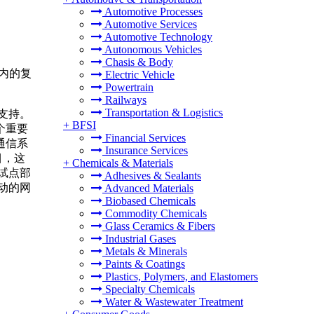
Automotive Processes
Automotive Services
Automotive Technology
Autonomous Vehicles
Chasis & Body
年）内的复
Electric Vehicle
Powertrain
Railways
Transportation & Logistics
支持。
+
BFSI
个重要
Financial Services
通信系
Insurance Services
目，这
+
Chemicals & Materials
试点部
Adhesives & Sealants
动的网
Advanced Materials
Biobased Chemicals
Commodity Chemicals
Glass Ceramics & Fibers
Industrial Gases
Metals & Minerals
Paints & Coatings
Plastics, Polymers, and Elastomers
Specialty Chemicals
Water & Wastewater Treatment