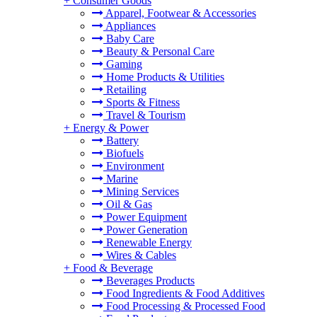
+
Consumer Goods
Apparel, Footwear & Accessories
Appliances
Baby Care
Beauty & Personal Care
Gaming
Home Products & Utilities
Retailing
Sports & Fitness
Travel & Tourism
+
Energy & Power
Battery
Biofuels
Environment
Marine
Mining Services
Oil & Gas
Power Equipment
Power Generation
Renewable Energy
Wires & Cables
+
Food & Beverage
Beverages Products
Food Ingredients & Food Additives
Food Processing & Processed Food