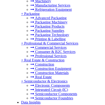
Machinery
Manufacturing Services
Refrigeration Equipment
+
Packaging
Advanced Packaging
Packaging Machinery
Packaging Products
Packaging Supplies
Packaging Technology
Printing & Labelling
+
Professional & Commercial Services
Commercial Services
Consumer & B2C Services
Professional Services
+
Real Estate & Construction
Construction
Construction Equipment
Construction Materials
Real Estate
+
Semiconductor & Electronics
Electronic Components
Integrated Circuit (IC)
Semiconductor Components
Semiconductor Foundries
Data Insights