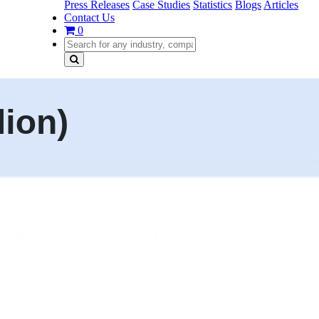
Press Releases
Case Studies
Statistics
Blogs
Articles
Contact Us
0