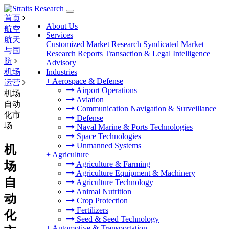
首页
About Us
航空
Services
航天
Customized Market Research
Syndicated Market
与国
Research Reports
Transaction & Legal Intelligence
防
Advisory
机场
Industries
+
Aerospace & Defense
运营
Airport Operations
机场
Aviation
自动
Communication Navigation & Surveillance
化市
Defense
场
Naval Marine & Ports Technologies
Space Technologies
Unmanned Systems
机
+
Agriculture
场
Agriculture & Farming
Agriculture Equipment & Machinery
自
Agriculture Technology
Animal Nutrition
动
Crop Protection
Fertilizers
化
Seed & Seed Technology
+
Automotive & Transportation