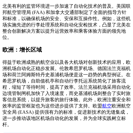
北美有利的监管环境进一步加速了自动化技术的普及。美国联
邦航空管理局 (FAA) 和加拿大交通部制定了全面的指导方针
和标准，以确保机场的安全、安保和互操作性。例如，这些机
场实施先进的行李处理系统和自动化安检技术，凸显了北美在
整合创新解决方案以提升运营效率和乘客体验方面的领先地
位。
欧洲：增长区域
得益于欧洲成熟的航空业以及各大机场对创新技术的应用，欧
洲机场自动化正稳步发展。伦敦希思罗机场、德国法兰克福机
场和荷兰阿姆斯特丹史基浦机场便是这一趋势的典型例证。在
希思罗机场，自助值机亭和自动行李托运系统简化了旅客流
程，缩短了等待时间，提高了效率。法兰克福机场采用自动化
边境管制闸机加快了入境速度，而史基浦机场则整合了实时旅
客信息系统，以提升旅客的旅行体验。此外，欧洲注重安全和
效率的监管框架也为这些进步提供了支持。欧盟
航空
欧洲航空
安全局 (EASA) 提供强有力的标准，促进新技术的无缝集成，
进一步推动该地区机场自动化的发展，并为全球实践树立标
杆。