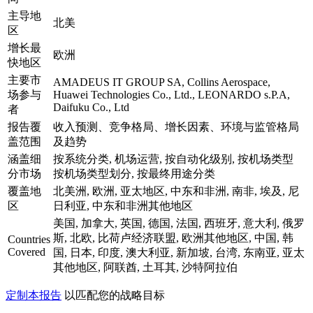
主导地
北美
区
增长最
欧洲
快地区
主要市
AMADEUS IT GROUP SA, Collins Aerospace,
场参与
Huawei Technologies Co., Ltd., LEONARDO s.P.A,
Daifuku Co., Ltd
者
报告覆
收入预测、竞争格局、增长因素、环境与监管格局
盖范围
及趋势
涵盖细
按系统分类, 机场运营, 按自动化级别, 按机场类型
分市场
按机场类型划分, 按最终用途分类
覆盖地
北美洲, 欧洲, 亚太地区, 中东和非洲, 南非, 埃及, 尼
区
日利亚, 中东和非洲其他地区
美国, 加拿大, 英国, 德国, 法国, 西班牙, 意大利, 俄罗
斯, 北欧, 比荷卢经济联盟, 欧洲其他地区, 中国, 韩
Countries
Covered
国, 日本, 印度, 澳大利亚, 新加坡, 台湾, 东南亚, 亚太
其他地区, 阿联酋, 土耳其, 沙特阿拉伯
定制本报告
以匹配您的战略目标