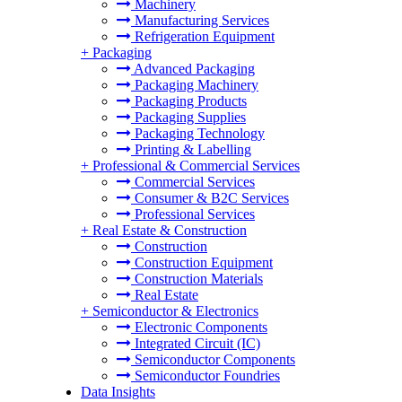
Machinery
Manufacturing Services
Refrigeration Equipment
+
Packaging
Advanced Packaging
Packaging Machinery
Packaging Products
Packaging Supplies
Packaging Technology
Printing & Labelling
+
Professional & Commercial Services
Commercial Services
Consumer & B2C Services
Professional Services
+
Real Estate & Construction
Construction
Construction Equipment
Construction Materials
Real Estate
+
Semiconductor & Electronics
Electronic Components
Integrated Circuit (IC)
Semiconductor Components
Semiconductor Foundries
Data Insights