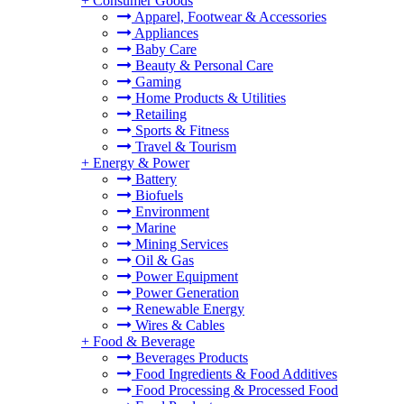
+
Consumer Goods
Apparel, Footwear & Accessories
Appliances
Baby Care
Beauty & Personal Care
Gaming
Home Products & Utilities
Retailing
Sports & Fitness
Travel & Tourism
+
Energy & Power
Battery
Biofuels
Environment
Marine
Mining Services
Oil & Gas
Power Equipment
Power Generation
Renewable Energy
Wires & Cables
+
Food & Beverage
Beverages Products
Food Ingredients & Food Additives
Food Processing & Processed Food