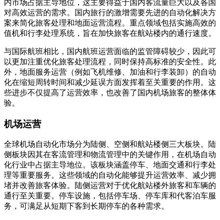
内市场占据主导地位，这主要得益于国内客流量巨大以及各国
对高效运营的需求。国内旅行的激增需要先进的自动化解决方
案来简化旅客处理和地面运营流程。重点领域包括实施高效的
值机和行李处理系统，旨在加快旅客在航站楼内的通行速度。
与国际航班相比，国内航班运营面临的监管障碍较少，因此可
以更加注重优化旅客处理流程，同时保持高标准的安全性。此
外，地面服务运营（例如飞机维修、加油和行李装卸）的自动
化在缩短周转时间和减少延误方面发挥着至关重要的作用。这
些进步不仅提高了运营效率，也改善了国内机场旅客的整体体
验。
机场运营
全球机场自动化市场分为陆侧、空侧和航站楼侧三大板块。陆
侧板块因其在客流管理和物流管理中的关键作用，在机场自动
化行业中占据主导地位。该板块涵盖停车、地面交通和行李处
理等重要服务。这些领域的自动化能够提升运营效率、减少拥
堵并改善旅客体验。陆侧运营对于优化航站楼外旅客和车辆的
通行至关重要。停车设施，包括停车场、停车库和代客泊车服
务，可满足从短期下客到长期停车的各种需求。