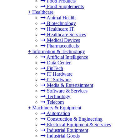
Food Products
Food Supplements
+
Healthcare
Animal Health
Biotechnology
Healthcare IT
Healthcare Services
Medical Devices
Pharmaceuticals
+
Information & Technology
Artificial Intelligence
Data Center
FinTech
IT Hardware
IT Software
Media & Entertainment
Software & Services
Technology
Telecom
+
Machinery & Equipment
Automation
Construction & Engineering
Electrical Equipment & Services
Industrial Equipment
Industrial Goods