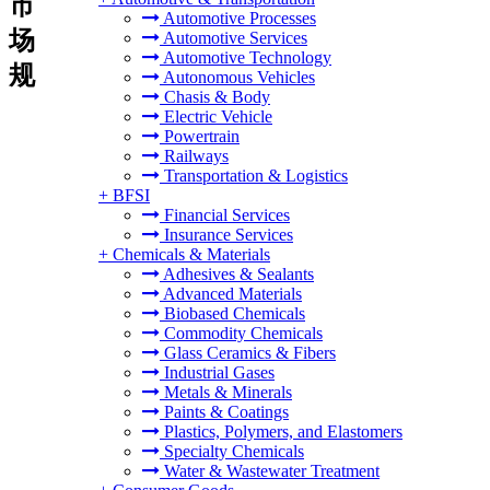
市
Automotive Processes
场
Automotive Services
Automotive Technology
规
Autonomous Vehicles
Chasis & Body
Electric Vehicle
Powertrain
Railways
Transportation & Logistics
+
BFSI
Financial Services
Insurance Services
+
Chemicals & Materials
Adhesives & Sealants
Advanced Materials
Biobased Chemicals
Commodity Chemicals
Glass Ceramics & Fibers
Industrial Gases
Metals & Minerals
Paints & Coatings
Plastics, Polymers, and Elastomers
Specialty Chemicals
Water & Wastewater Treatment