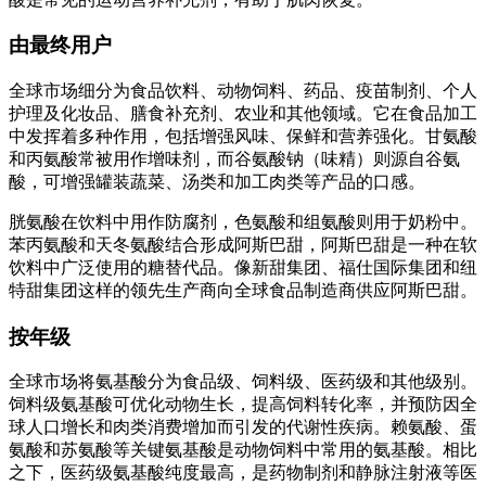
由最终用户
全球市场细分为食品饮料、动物饲料、药品、疫苗制剂、个人
护理及化妆品、膳食补充剂、农业和其他领域。它在食品加工
中发挥着多种作用，包括增强风味、保鲜和营养强化。甘氨酸
和丙氨酸常被用作增味剂，而谷氨酸钠（味精）则源自谷氨
酸，可增强罐装蔬菜、汤类和加工肉类等产品的口感。
胱氨酸在饮料中用作防腐剂，色氨酸和组氨酸则用于奶粉中。
苯丙氨酸和天冬氨酸结合形成阿斯巴甜，阿斯巴甜是一种在软
饮料中广泛使用的糖替代品。像新甜集团、福仕国际集团和纽
特甜集团这样的领先生产商向全球食品制造商供应阿斯巴甜。
按年级
全球市场将氨基酸分为食品级、饲料级、医药级和其他级别。
饲料级氨基酸可优化动物生长，提高饲料转化率，并预防因全
球人口增长和肉类消费增加而引发的代谢性疾病。赖氨酸、蛋
氨酸和苏氨酸等关键氨基酸是动物饲料中常用的氨基酸。相比
之下，医药级氨基酸纯度最高，是药物制剂和静脉注射液等医