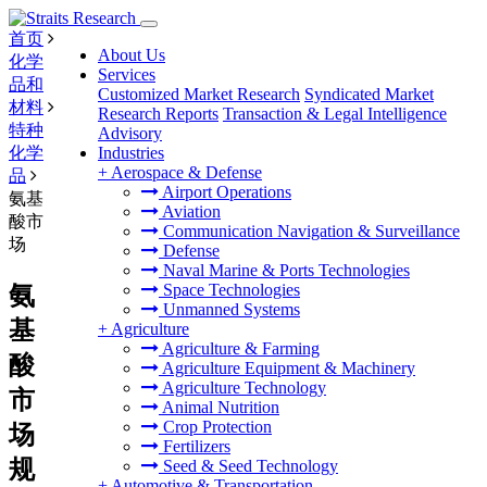
首页
About Us
化学
Services
品和
Customized Market Research
Syndicated Market
材料
Research Reports
Transaction & Legal Intelligence
特种
Advisory
化学
Industries
+
Aerospace & Defense
品
Airport Operations
氨基
Aviation
酸市
Communication Navigation & Surveillance
场
Defense
Naval Marine & Ports Technologies
Space Technologies
氨
Unmanned Systems
基
+
Agriculture
Agriculture & Farming
酸
Agriculture Equipment & Machinery
Agriculture Technology
市
Animal Nutrition
Crop Protection
场
Fertilizers
规
Seed & Seed Technology
+
Automotive & Transportation