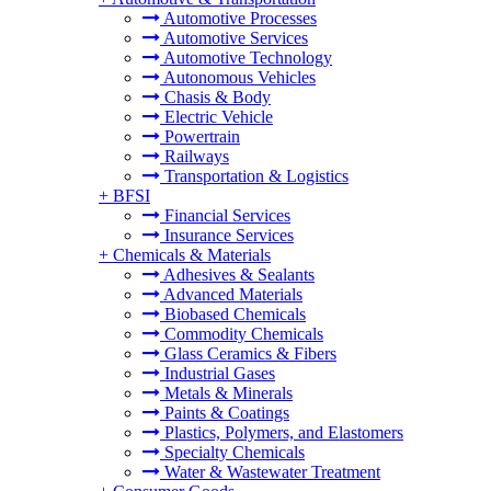
Automotive Processes
Automotive Services
Automotive Technology
Autonomous Vehicles
Chasis & Body
Electric Vehicle
Powertrain
Railways
Transportation & Logistics
+
BFSI
Financial Services
Insurance Services
+
Chemicals & Materials
Adhesives & Sealants
Advanced Materials
Biobased Chemicals
Commodity Chemicals
Glass Ceramics & Fibers
Industrial Gases
Metals & Minerals
Paints & Coatings
Plastics, Polymers, and Elastomers
Specialty Chemicals
Water & Wastewater Treatment