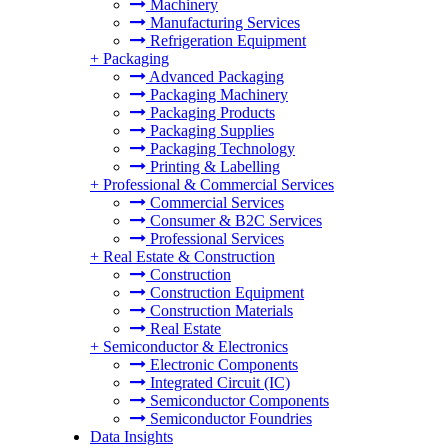
Machinery
Manufacturing Services
Refrigeration Equipment
+
Packaging
Advanced Packaging
Packaging Machinery
Packaging Products
Packaging Supplies
Packaging Technology
Printing & Labelling
+
Professional & Commercial Services
Commercial Services
Consumer & B2C Services
Professional Services
+
Real Estate & Construction
Construction
Construction Equipment
Construction Materials
Real Estate
+
Semiconductor & Electronics
Electronic Components
Integrated Circuit (IC)
Semiconductor Components
Semiconductor Foundries
Data Insights