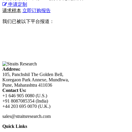
申请定制
请求样本
立即订购报告
我们已被以下平台报道：
Address:
105, Panchshil The Golden Bell,
Koregaon Park Annexe, Mundhwa,
Pune, Maharashtra 411036
Contact Us:
+1 646 905 0080 (U.S.)
+91 8087085354 (India)
+44 203 695 0070 (U.K.)
sales@straitsresearch.com
Quick Links