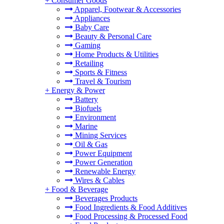
+
Consumer Goods
Apparel, Footwear & Accessories
Appliances
Baby Care
Beauty & Personal Care
Gaming
Home Products & Utilities
Retailing
Sports & Fitness
Travel & Tourism
+
Energy & Power
Battery
Biofuels
Environment
Marine
Mining Services
Oil & Gas
Power Equipment
Power Generation
Renewable Energy
Wires & Cables
+
Food & Beverage
Beverages Products
Food Ingredients & Food Additives
Food Processing & Processed Food