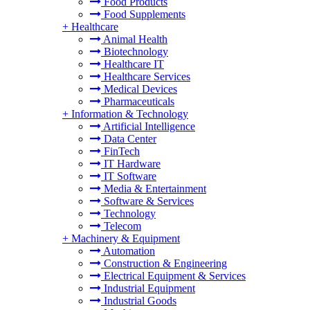
Food Products
Food Supplements
+
Healthcare
Animal Health
Biotechnology
Healthcare IT
Healthcare Services
Medical Devices
Pharmaceuticals
+
Information & Technology
Artificial Intelligence
Data Center
FinTech
IT Hardware
IT Software
Media & Entertainment
Software & Services
Technology
Telecom
+
Machinery & Equipment
Automation
Construction & Engineering
Electrical Equipment & Services
Industrial Equipment
Industrial Goods