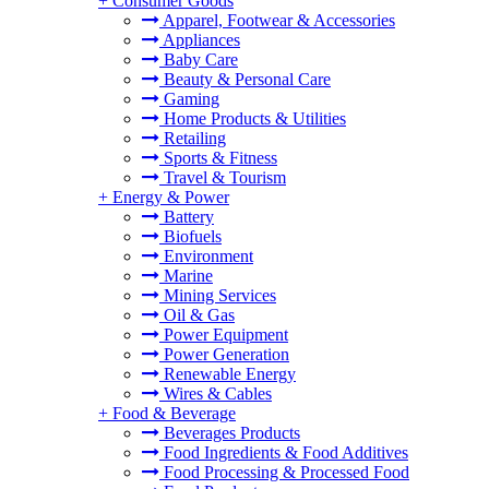
+
Consumer Goods
Apparel, Footwear & Accessories
Appliances
Baby Care
Beauty & Personal Care
Gaming
Home Products & Utilities
Retailing
Sports & Fitness
Travel & Tourism
+
Energy & Power
Battery
Biofuels
Environment
Marine
Mining Services
Oil & Gas
Power Equipment
Power Generation
Renewable Energy
Wires & Cables
+
Food & Beverage
Beverages Products
Food Ingredients & Food Additives
Food Processing & Processed Food