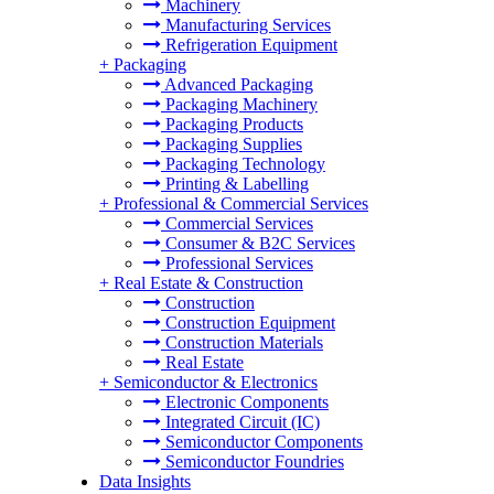
Machinery
Manufacturing Services
Refrigeration Equipment
+
Packaging
Advanced Packaging
Packaging Machinery
Packaging Products
Packaging Supplies
Packaging Technology
Printing & Labelling
+
Professional & Commercial Services
Commercial Services
Consumer & B2C Services
Professional Services
+
Real Estate & Construction
Construction
Construction Equipment
Construction Materials
Real Estate
+
Semiconductor & Electronics
Electronic Components
Integrated Circuit (IC)
Semiconductor Components
Semiconductor Foundries
Data Insights