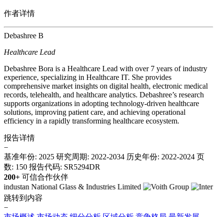
作者详情
Debashree B
Healthcare Lead
Debashree Bora is a Healthcare Lead with over 7 years of industry
experience, specializing in Healthcare IT. She provides
comprehensive market insights on digital health, electronic medical
records, telehealth, and healthcare analytics. Debashree’s research
supports organizations in adopting technology-driven healthcare
solutions, improving patient care, and achieving operational
efficiency in a rapidly transforming healthcare ecosystem.
报告详情
−
基准年份: 2025
研究周期: 2022-2034
历史年份: 2022-2024
页
数: 150
报告代码: SR5294DR
200+
可信合作伙伴
跳转到内容
−
市场概述
市场动态
细分分析
区域分析
竞争格局
最新发展