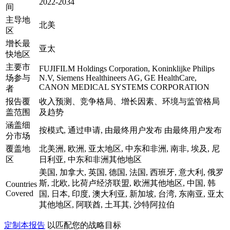
2022-2034
间
主导地
北美
区
增长最
亚太
快地区
主要市
FUJIFILM Holdings Corporation, Koninklijke Philips
场参与
N.V, Siemens Healthineers AG, GE HealthCare,
CANON MEDICAL SYSTEMS CORPORATION
者
报告覆
收入预测、竞争格局、增长因素、环境与监管格局
盖范围
及趋势
涵盖细
按模式, 通过申请, 由最终用户发布 由最终用户发布
分市场
覆盖地
北美洲, 欧洲, 亚太地区, 中东和非洲, 南非, 埃及, 尼
区
日利亚, 中东和非洲其他地区
美国, 加拿大, 英国, 德国, 法国, 西班牙, 意大利, 俄罗
斯, 北欧, 比荷卢经济联盟, 欧洲其他地区, 中国, 韩
Countries
Covered
国, 日本, 印度, 澳大利亚, 新加坡, 台湾, 东南亚, 亚太
其他地区, 阿联酋, 土耳其, 沙特阿拉伯
定制本报告
以匹配您的战略目标