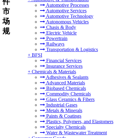
件
Automotive Processes
市
Automotive Services
Automotive Technology
场
Autonomous Vehicles
Chasis & Body
规
Electric Vehicle
Powertrain
Railways
Transportation & Logistics
+
BFSI
Financial Services
Insurance Services
+
Chemicals & Materials
Adhesives & Sealants
Advanced Materials
Biobased Chemicals
Commodity Chemicals
Glass Ceramics & Fibers
Industrial Gases
Metals & Minerals
Paints & Coatings
Plastics, Polymers, and Elastomers
Specialty Chemicals
Water & Wastewater Treatment