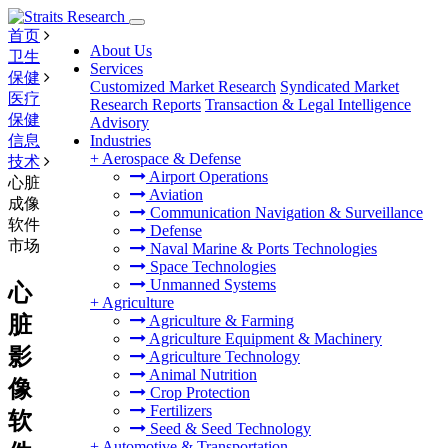
首页
About Us
卫生
Services
保健
Customized Market Research
Syndicated Market
医疗
Research Reports
Transaction & Legal Intelligence
保健
Advisory
信息
Industries
+
Aerospace & Defense
技术
Airport Operations
心脏
Aviation
成像
Communication Navigation & Surveillance
软件
Defense
市场
Naval Marine & Ports Technologies
Space Technologies
Unmanned Systems
心
+
Agriculture
脏
Agriculture & Farming
Agriculture Equipment & Machinery
影
Agriculture Technology
Animal Nutrition
像
Crop Protection
Fertilizers
软
Seed & Seed Technology
+
Automotive & Transportation