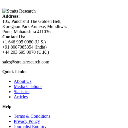
Address:
105, Panchshil The Golden Bell,
Koregaon Park Annexe, Mundhwa,
Pune, Maharashtra 411036
Contact Us:
+1 646 905 0080 (U.S.)
+91 8087085354 (India)
+44 203 695 0070 (U.K.)
sales@straitsresearch.com
Quick Links
About Us
Media Citations
Statistics
Articles
Help
Terms & Conditions
Privacy Policy
Journalist Enquiry