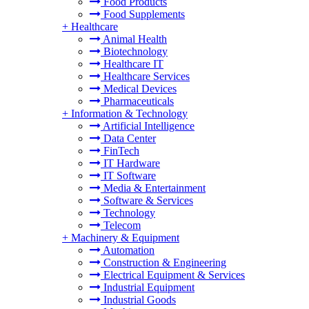
Food Products
Food Supplements
+
Healthcare
Animal Health
Biotechnology
Healthcare IT
Healthcare Services
Medical Devices
Pharmaceuticals
+
Information & Technology
Artificial Intelligence
Data Center
FinTech
IT Hardware
IT Software
Media & Entertainment
Software & Services
Technology
Telecom
+
Machinery & Equipment
Automation
Construction & Engineering
Electrical Equipment & Services
Industrial Equipment
Industrial Goods