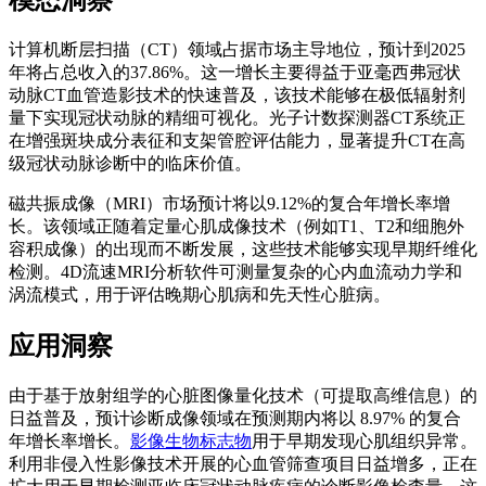
模态洞察
计算机断层扫描（CT）领域占据市场主导地位，预计到2025
年将占总收入的37.86%。这一增长主要得益于亚毫西弗冠状
动脉CT血管造影技术的快速普及，该技术能够在极低辐射剂
量下实现冠状动脉的精细可视化。光子计数探测器CT系统正
在增强斑块成分表征和支架管腔评估能力，显著提升CT在高
级冠状动脉诊断中的临床价值。
磁共振成像（MRI）市场预计将以9.12%的复合年增长率增
长。该领域正随着定量心肌成像技术（例如T1、T2和细胞外
容积成像）的出现而不断发展，这些技术能够实现早期纤维化
检测。4D流速MRI分析软件可测量复杂的心内血流动力学和
涡流模式，用于评估晚期心肌病和先天性心脏病。
应用洞察
由于基于放射组学的心脏图像量化技术（可提取高维信息）的
日益普及，预计诊断成像领域在预测期内将以 8.97% 的复合
年增长率增长。
影像生物标志物
用于早期发现心肌组织异常。
利用非侵入性影像技术开展的心血管筛查项目日益增多，正在