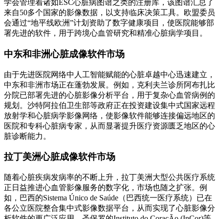
学会管理着诸如ESC心脏病图谱之类的注册库，该图谱汇总了
来自50多个国家的影像数据，以支持临床决策工具。欧盟委员
会通过“地平线欧洲”计划资助了数字健康项目，使医院能够部
署先进的软件，用于跨境心血管研究和精准心脏病学项目。
中东和非洲心脏成像软件市场
由于先进医院网络中人工智能赋能的心脏卓越中心迅速建立，
中东和非洲市场正在蓬勃发展。例如，克利夫兰诊所阿布扎比
分院已部署先进的心脏影像分析平台，用于复杂心血管病例的
规划。沙特阿拉伯卫生部等政府正在投资建设集中式国家远程
放射学和心脏病学影像网络，使影像软件能够连接偏远地区的
医院和专科心脏病专家，从而显著提升医疗资源匮乏地区的心
脏诊断能力。
拉丁美洲心脏成像软件市场
随着心脏疾病发病率的不断上升，拉丁美洲大型公共医疗系统
正日益推进心血管影像服务的数字化，市场也随之扩张。例
如，巴西的Sistema Único de Saúde（巴西统一医疗系统）已在
各公立医院整合集中式影像数据平台，从而实现了心脏影像分
析软件的更广泛应用。圣保罗的Instituto do CoraçÃo (InCor)等