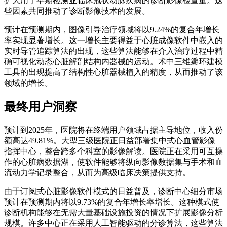
扩大用于早期检测亚临床冠状动脉疾病的诊断影像检查量。这
些因素共同推动了诊断影像技术的发展。
预计在预测期内，图像引导治疗领域将以9.24%的复合年增长
率实现显著增长。这一增长主要得益于心脏成像软件中嵌入的
实时导管追踪算法的出现，这些算法能够在介入治疗过程中精
确可视化动态心脏解剖结构内器械的运动。术中三维瓣环建模
工具的出现提高了结构性心脏器械植入的精度，从而推动了该
领域的增长。
最终用户洞察
预计到2025年，医院将在终端用户领域占据主导地位，收入份
额高达49.81%。大型三级医院正日益部署集中式心血管影像
指挥中心，整合跨多个科室的影像解读。医院正在采用可互操
作的心脏病数据湖，使软件能够将纵向影像数据集与手术和血
流动力学记录整合，从而为高级临床决策提供支持。
由于订阅式心脏影像软件模式的日益普及，诊断中心细分市场
预计在预测期内将以9.73%的复合年增长率增长。这种模式使
诊断机构能够在无需大量基础设施投资的情况下扩展影像分析
规模。许多中心正在采用人工智能驱动的分诊算法，这些算法