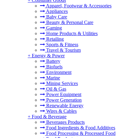
+
Consumer Goods
Apparel, Footwear & Accessories
Appliances
Baby Care
Beauty & Personal Care
Gaming
Home Products & Utilities
Retailing
Sports & Fitness
Travel & Tourism
+
Energy & Power
Battery
Biofuels
Environment
Marine
Mining Services
Oil & Gas
Power Equipment
Power Generation
Renewable Energy
Wires & Cables
+
Food & Beverage
Beverages Products
Food Ingredients & Food Additives
Food Processing & Processed Food