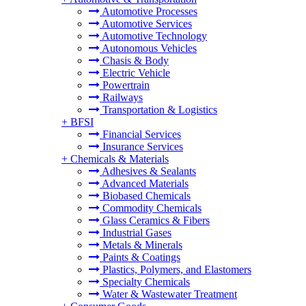
Automotive Processes
Automotive Services
Automotive Technology
Autonomous Vehicles
Chasis & Body
Electric Vehicle
Powertrain
Railways
Transportation & Logistics
+
BFSI
Financial Services
Insurance Services
+
Chemicals & Materials
Adhesives & Sealants
Advanced Materials
Biobased Chemicals
Commodity Chemicals
Glass Ceramics & Fibers
Industrial Gases
Metals & Minerals
Paints & Coatings
Plastics, Polymers, and Elastomers
Specialty Chemicals
Water & Wastewater Treatment