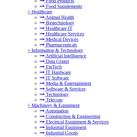
Food Products
Food Supplements
+
Healthcare
Animal Health
Biotechnology
Healthcare IT
Healthcare Services
Medical Devices
Pharmaceuticals
+
Information & Technology
Artificial Intelligence
Data Center
FinTech
IT Hardware
IT Software
Media & Entertainment
Software & Services
Technology
Telecom
+
Machinery & Equipment
Automation
Construction & Engineering
Electrical Equipment & Services
Industrial Equipment
Industrial Goods