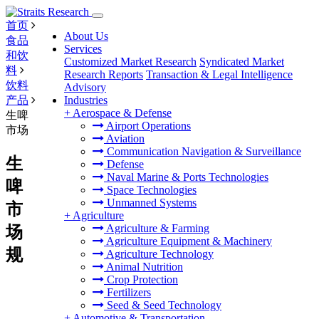
首页
About Us
食品
Services
和饮
Customized Market Research
Syndicated Market
料
Research Reports
Transaction & Legal Intelligence
饮料
Advisory
产品
Industries
+
Aerospace & Defense
生啤
Airport Operations
市场
Aviation
Communication Navigation & Surveillance
生
Defense
Naval Marine & Ports Technologies
啤
Space Technologies
Unmanned Systems
市
+
Agriculture
Agriculture & Farming
场
Agriculture Equipment & Machinery
规
Agriculture Technology
Animal Nutrition
Crop Protection
Fertilizers
Seed & Seed Technology
+
Automotive & Transportation