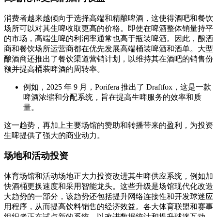
消费者越来越倾向于选择高端和精酿啤酒，这使得酒吧和餐饮
场所可以对其生啤收取更高的价格。即使在啤酒整体销量持平
的市场，高端生啤的利润率通常也高于瓶装啤酒。因此，酿酒
商和餐饮场所运营商都在优先发展高端桶装啤酒和酒单。大型
酿酒商还推出了餐饮渠道营销计划，以维持其在酒吧的销售份
额并提高桶装啤酒的周转率。
例如，2025 年 9 月，Porifera 推出了 Draftfox，这是一款
啤酒浓缩和分配系统，旨在提高生啤服务的效率和质
量。
这一趋势，再加上主要场馆的赞助和转播带来的盈利，为投资
生啤提供了强大的商业动力。
场地和活动投资
体育场馆和活动场地正大力投资改进其生啤供应系统，例如加
快酒桶更换速度和采用智能龙头。这些升级是场馆现代化改造
大趋势的一部分，该趋势还包括提升网络连接性和开发球迷应
用程序，从而提高饮料销售的经济效益。各大体育联盟和赛事
组织者正在试点新的系统，以改进数据统计和提升球迷互动。