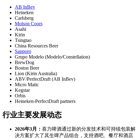
AB InBev
Heineken
Carlsberg
Molson Coors
Asahi
Kirin
Tsingtao
China Resources Beer
Sapporo
Grupo Modelo (Modelo/Constellation)
BrewDog
Boston Beer
Lion (Kirin Australia)
ABV/PerfectDraft (AB InBev)
Micro Matic
Kegstar
Orbis
Heineken-PerfectDraft partners
行业主要发展动态
2026年3月：
喜力啤酒通过新的分发技术和可持续包装解
决方案扩大了其生啤产品组合，支持酒吧、餐厅和酒店