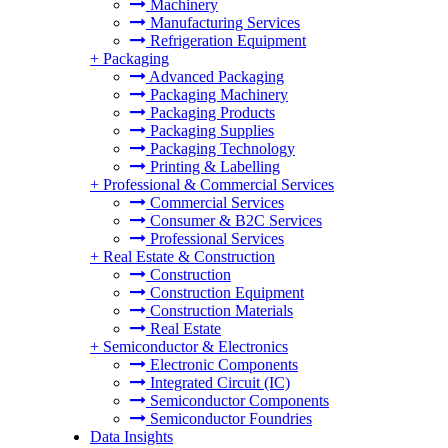
Machinery
Manufacturing Services
Refrigeration Equipment
+
Packaging
Advanced Packaging
Packaging Machinery
Packaging Products
Packaging Supplies
Packaging Technology
Printing & Labelling
+
Professional & Commercial Services
Commercial Services
Consumer & B2C Services
Professional Services
+
Real Estate & Construction
Construction
Construction Equipment
Construction Materials
Real Estate
+
Semiconductor & Electronics
Electronic Components
Integrated Circuit (IC)
Semiconductor Components
Semiconductor Foundries
Data Insights