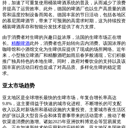
持，加速了可重复使用桶装啤酒系统的普及，从而减少了浪费
并提高了运营效率。此外，德国的啤酒厂也以生产高质量的酒
窖和温度控制设备而闻名。德国丰富的节日活动，包括各地区
的慕尼黑啤酒节，带来了可预测的高需求时期，这为持续投资
桶装啤酒库存和智能分发技术提供了有力支撑。
由于消费者对生啤的兴趣日益浓厚，法国的生啤市场正在增
长。
精酿啤酒
此外，消费者也开始转向店内消费。该国浓厚的
咖啡馆和小酒馆文化为生啤供应提供了现成的场所网络。近年
来，小型独立啤酒厂和精酿酒吧如雨后春笋般涌现，它们积极
推广独具特色的本地生啤。同时，政府对餐饮业的支持以及该
国丰富的活动日程也促成了对高品质、多样化生啤的稳定需
求。
亚太市场趋势
亚太地区是全球增长最快的生啤市场，年复合增长率高达
9.8%，这主要得益于快速的城市化进程、不断增长的可支配
收入以及对新场所和基础设施的大量投资。主要城市夜生活区
的扩张以及大型音乐会和体育赛事带来的活动需求，推动了餐
饮渠道消费的激增。诸如2025年亚洲饮料博览会等贸易展览
会，正在加速新技术的应用和供应链投资。亚太地区各国政府