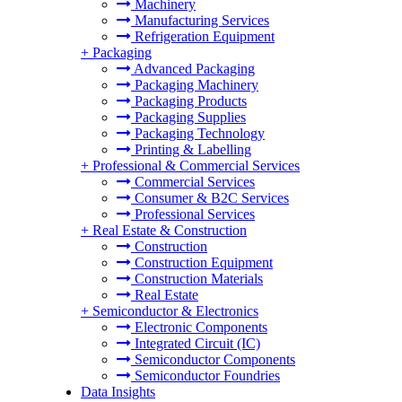
Machinery
Manufacturing Services
Refrigeration Equipment
+
Packaging
Advanced Packaging
Packaging Machinery
Packaging Products
Packaging Supplies
Packaging Technology
Printing & Labelling
+
Professional & Commercial Services
Commercial Services
Consumer & B2C Services
Professional Services
+
Real Estate & Construction
Construction
Construction Equipment
Construction Materials
Real Estate
+
Semiconductor & Electronics
Electronic Components
Integrated Circuit (IC)
Semiconductor Components
Semiconductor Foundries
Data Insights