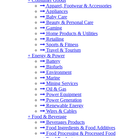
+
Consumer Goods
Apparel, Footwear & Accessories
Appliances
Baby Care
Beauty & Personal Care
Gaming
Home Products & Utilities
Retailing
Sports & Fitness
Travel & Tourism
+
Energy & Power
Battery
Biofuels
Environment
Marine
Mining Services
Oil & Gas
Power Equipment
Power Generation
Renewable Energy
Wires & Cables
+
Food & Beverage
Beverages Products
Food Ingredients & Food Additives
Food Processing & Processed Food