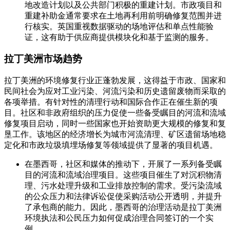
地改造计划以及公共部门积极的重建计划。市政项目和
重建补助金通常要求在土地再利用前明确修复范围并进
行核实。英国重视数据驱动的场地评估和单点性能验
证，这有助于供应商提供模块化和基于监测的服务。
拉丁美洲市场趋势
拉丁美洲的环境修复行业正蓬勃发展，这得益于市政、国家和
民间社会为应对工业污染、河流污染和历史遗留废物而采取的
各项举措。有针对性的清理行动和国际合作正在催生新的项
目。社区和非政府组织的压力促使一些备受瞩目的河流和流域
修复项目启动，同时一些国家也开始资助更大规模的修复和复
垦工作。该地区的经济增长为城市河流清理、矿区遗留场地稳
定化和市政垃圾填埋场修复等领域提供了显著的项目机遇。
在墨西哥，社区和媒体的推动下，开展了一系列备受瞩
目的河流和流域治理项目。这些项目催生了对沉积物清
理、污水处理升级和工业排放控制的需求。受污染流域
的公众压力和法律诉讼促使采购活动公开透明，并提升
了承包商的能力。因此，墨西哥的治理活动是拉丁美洲
环境执法和公民压力如何促成治理合同签订的一个实
例。