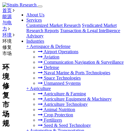
首页
About Us
能源
Services
与电
Customized Market Research
Syndicated Market
力
Research Reports
Transaction & Legal Intelligence
环境
Advisory
环境
Industries
+
Aerospace & Defense
修复
Airport Operations
市场
Aviation
Communication Navigation & Surveillance
环
Defense
Naval Marine & Ports Technologies
境
Space Technologies
Unmanned Systems
修
+
Agriculture
Agriculture & Farming
复
Agriculture Equipment & Machinery
市
Agriculture Technology
Animal Nutrition
场
Crop Protection
Fertilizers
规
Seed & Seed Technology
+
Automotive & Transportation