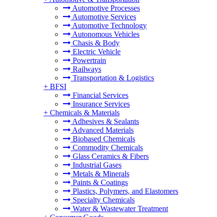
Automotive Processes
Automotive Services
Automotive Technology
Autonomous Vehicles
Chasis & Body
Electric Vehicle
Powertrain
Railways
Transportation & Logistics
+
BFSI
Financial Services
Insurance Services
+
Chemicals & Materials
Adhesives & Sealants
Advanced Materials
Biobased Chemicals
Commodity Chemicals
Glass Ceramics & Fibers
Industrial Gases
Metals & Minerals
Paints & Coatings
Plastics, Polymers, and Elastomers
Specialty Chemicals
Water & Wastewater Treatment