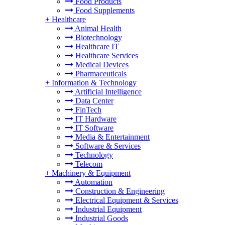
Food Products
Food Supplements
+
Healthcare
Animal Health
Biotechnology
Healthcare IT
Healthcare Services
Medical Devices
Pharmaceuticals
+
Information & Technology
Artificial Intelligence
Data Center
FinTech
IT Hardware
IT Software
Media & Entertainment
Software & Services
Technology
Telecom
+
Machinery & Equipment
Automation
Construction & Engineering
Electrical Equipment & Services
Industrial Equipment
Industrial Goods