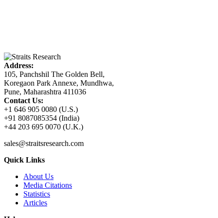
Address:
105, Panchshil The Golden Bell,
Koregaon Park Annexe, Mundhwa,
Pune, Maharashtra 411036
Contact Us:
+1 646 905 0080 (U.S.)
+91 8087085354 (India)
+44 203 695 0070 (U.K.)
sales@straitsresearch.com
Quick Links
About Us
Media Citations
Statistics
Articles