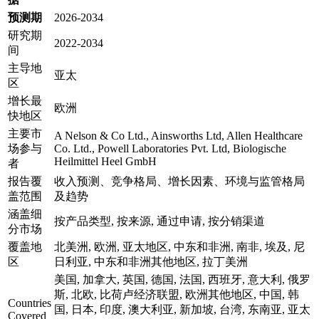
预测期
2026-2034
研究期
2022-2034
间
主导地
亚太
区
增长最
欧洲
快地区
主要市
A Nelson & Co Ltd., Ainsworths Ltd, Allen Healthcare
场参与
Co. Ltd., Powell Laboratories Pvt. Ltd, Biologische
Heilmittel Heel GmbH
者
报告覆
收入预测、竞争格局、增长因素、环境与监管格局
盖范围
及趋势
涵盖细
按产品类型, 按来源, 通过申请, 按分销渠道
分市场
覆盖地
北美洲, 欧洲, 亚太地区, 中东和非洲, 南非, 埃及, 尼
区
日利亚, 中东和非洲其他地区, 拉丁美洲
美国, 加拿大, 英国, 德国, 法国, 西班牙, 意大利, 俄罗
斯, 北欧, 比荷卢经济联盟, 欧洲其他地区, 中国, 韩
Countries
国, 日本, 印度, 澳大利亚, 新加坡, 台湾, 东南亚, 亚太
Covered