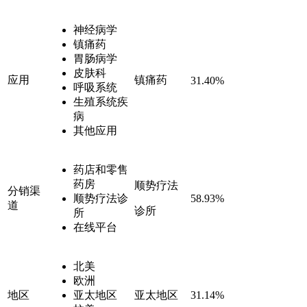
神经病学
镇痛药
胃肠病学
皮肤科
应用
镇痛药
31.40%
呼吸系统
生殖系统疾
病
其他应用
药店和零售
药房
顺势疗法
分销渠
顺势疗法诊
58.93%
道
诊所
所
在线平台
北美
欧洲
地区
亚太地区
亚太地区
31.14%