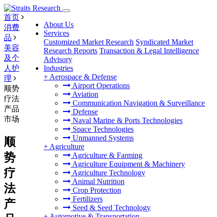
首页
About Us
消费
Services
品
Customized Market Research
Syndicated Market
美容
Research Reports
Transaction & Legal Intelligence
及个
Advisory
人护
Industries
+
Aerospace & Defense
理
Airport Operations
顺势
Aviation
疗法
Communication Navigation & Surveillance
产品
Defense
市场
Naval Marine & Ports Technologies
Space Technologies
Unmanned Systems
顺
+
Agriculture
势
Agriculture & Farming
Agriculture Equipment & Machinery
疗
Agriculture Technology
Animal Nutrition
法
Crop Protection
Fertilizers
产
Seed & Seed Technology
+
Automotive & Transportation