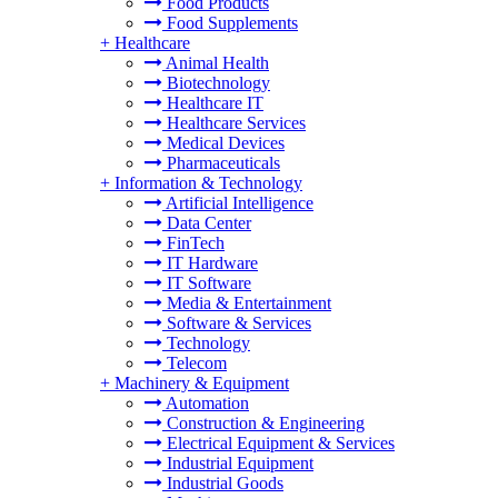
Food Products
Food Supplements
+
Healthcare
Animal Health
Biotechnology
Healthcare IT
Healthcare Services
Medical Devices
Pharmaceuticals
+
Information & Technology
Artificial Intelligence
Data Center
FinTech
IT Hardware
IT Software
Media & Entertainment
Software & Services
Technology
Telecom
+
Machinery & Equipment
Automation
Construction & Engineering
Electrical Equipment & Services
Industrial Equipment
Industrial Goods