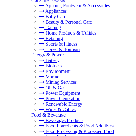
+
Consumer Goods
Apparel, Footwear & Accessories
Appliances
Baby Care
Beauty & Personal Care
Gaming
Home Products & Utilities
Retailing
Sports & Fitness
Travel & Tourism
+
Energy & Power
Battery
Biofuels
Environment
Marine
Mining Services
Oil & Gas
Power Equipment
Power Generation
Renewable Energy
Wires & Cables
+
Food & Beverage
Beverages Products
Food Ingredients & Food Additives
Food Processing & Processed Food