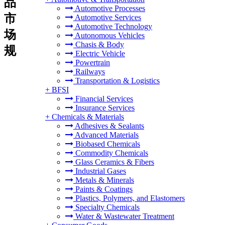
品
Automotive Processes
市
Automotive Services
Automotive Technology
场
Autonomous Vehicles
Chasis & Body
规
Electric Vehicle
Powertrain
Railways
Transportation & Logistics
+
BFSI
Financial Services
Insurance Services
+
Chemicals & Materials
Adhesives & Sealants
Advanced Materials
Biobased Chemicals
Commodity Chemicals
Glass Ceramics & Fibers
Industrial Gases
Metals & Minerals
Paints & Coatings
Plastics, Polymers, and Elastomers
Specialty Chemicals
Water & Wastewater Treatment