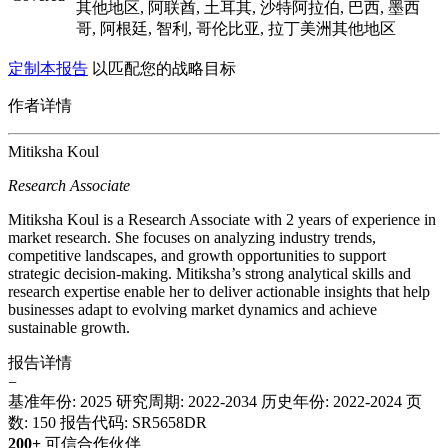
其他地区, 阿联酋, 土耳其, 沙特阿拉伯, 巴西, 墨西
哥, 阿根廷, 智利, 哥伦比亚, 拉丁美洲其他地区
定制本报告
以匹配您的战略目标
作者详情
Mitiksha Koul
Research Associate
Mitiksha Koul is a Research Associate with 2 years of experience in
market research. She focuses on analyzing industry trends,
competitive landscapes, and growth opportunities to support
strategic decision-making. Mitiksha’s strong analytical skills and
research expertise enable her to deliver actionable insights that help
businesses adapt to evolving market dynamics and achieve
sustainable growth.
报告详情
−
基准年份: 2025
研究周期: 2022-2034
历史年份: 2022-2024
页
数: 150
报告代码: SR5658DR
200+
可信合作伙伴