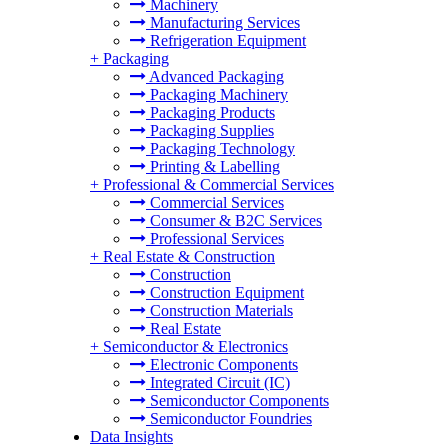
Machinery
Manufacturing Services
Refrigeration Equipment
+
Packaging
Advanced Packaging
Packaging Machinery
Packaging Products
Packaging Supplies
Packaging Technology
Printing & Labelling
+
Professional & Commercial Services
Commercial Services
Consumer & B2C Services
Professional Services
+
Real Estate & Construction
Construction
Construction Equipment
Construction Materials
Real Estate
+
Semiconductor & Electronics
Electronic Components
Integrated Circuit (IC)
Semiconductor Components
Semiconductor Foundries
Data Insights