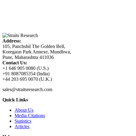
Address:
105, Panchshil The Golden Bell,
Koregaon Park Annexe, Mundhwa,
Pune, Maharashtra 411036
Contact Us:
+1 646 905 0080 (U.S.)
+91 8087085354 (India)
+44 203 695 0070 (U.K.)
sales@straitsresearch.com
Quick Links
About Us
Media Citations
Statistics
Articles