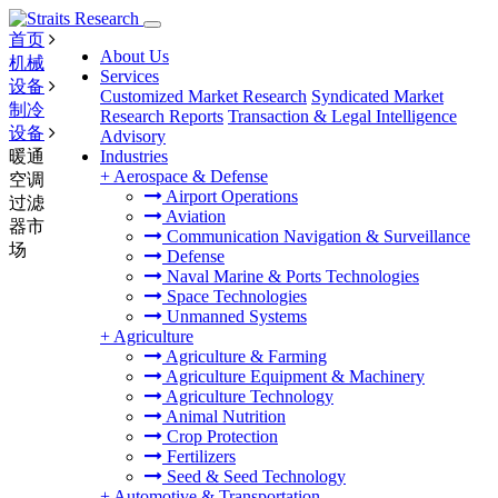
首页
About Us
机械
Services
设备
Customized Market Research
Syndicated Market
制冷
Research Reports
Transaction & Legal Intelligence
设备
Advisory
暖通
Industries
+
Aerospace & Defense
空调
Airport Operations
过滤
Aviation
器市
Communication Navigation & Surveillance
场
Defense
Naval Marine & Ports Technologies
Space Technologies
Unmanned Systems
+
Agriculture
Agriculture & Farming
Agriculture Equipment & Machinery
Agriculture Technology
Animal Nutrition
Crop Protection
Fertilizers
Seed & Seed Technology
+
Automotive & Transportation