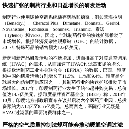
快速扩张的制药行业和日益增长的研发活动
制药行业使用暖通空调系统储存药品和糖浆，例如苯海拉明
（Benadryl）、Cheracol Plus、Dimetane、Donnatal、Geritol、
Novahistine、Robitussin、Sominex、Triaminic、泰诺
（Tylenol）和Vicks。因此，全球制药行业的快速扩张推动了
市场增长。根据经济复杂性观察站（OEC）的统计数据，
2017年特殊药品的销售额为122亿美元。
新药和新产品研发活动的不断增加，进而推高了对暖通空调系
统（HVAC）的需求，从而加速了HVAC过滤器市场的增长。
根据欧洲制药工业协会联合会（EFPIA）的数据，巴西、印度
和中国的研发活动分别增长了11.5%、11%和9.4%。印度是全
球最大的仿制药供应国之一，其制药行业的快速扩张推动了市
场增长。2017年，印度制药行业发生了约46起并购交易，总价
值达14.7亿美元。据印度品牌资产基金会（IBEF）称，2018年
10月，印度北方邦政府宣布在该邦启动六个医药产业园，总投
资额约为7.12亿至8.55亿美元。总而言之，医院行业无疑是
HVAC过滤器的重要消费群体之一。
严格的空气质量控制法规可能会推动暖通空调过滤