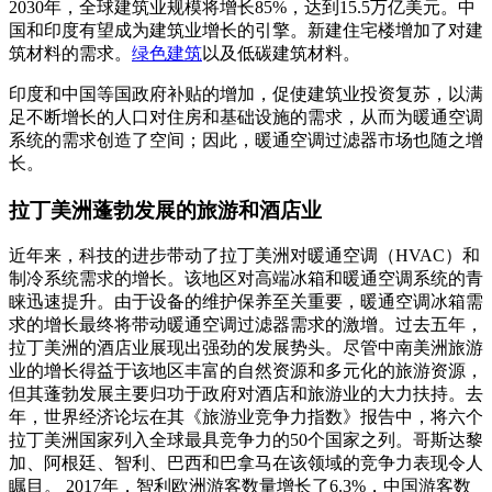
2030年，全球建筑业规模将增长85%，达到15.5万亿美元。中
国和印度有望成为建筑业增长的引擎。新建住宅楼增加了对建
筑材料的需求。
绿色建筑
以及低碳建筑材料。
印度和中国等国政府补贴的增加，促使建筑业投资复苏，以满
足不断增长的人口对住房和基础设施的需求，从而为暖通空调
系统的需求创造了空间；因此，暖通空调过滤器市场也随之增
长。
拉丁美洲蓬勃发展的旅游和酒店业
近年来，科技的进步带动了拉丁美洲对暖通空调（HVAC）和
制冷系统需求的增长。该地区对高端冰箱和暖通空调系统的青
睐迅速提升。由于设备的维护保养至关重要，暖通空调冰箱需
求的增长最终将带动暖通空调过滤器需求的激增。过去五年，
拉丁美洲的酒店业展现出强劲的发展势头。尽管中南美洲旅游
业的增长得益于该地区丰富的自然资源和多元化的旅游资源，
但其蓬勃发展主要归功于政府对酒店和旅游业的大力扶持。去
年，世界经济论坛在其《旅游业竞争力指数》报告中，将六个
拉丁美洲国家列入全球最具竞争力的50个国家之列。哥斯达黎
加、阿根廷、智利、巴西和巴拿马在该领域的竞争力表现令人
瞩目。 2017年，智利欧洲游客数量增长了6.3%，中国游客数