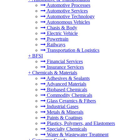
Automotive Processes
Automotive Services
Automotive Technology
Autonomous Vehicles
Chasis & Body
Electric Vehicle
Powertrain
Railways
Transportation & Logistics
+
BFSI
Financial Services
Insurance Services
+
Chemicals & Materials
Adhesives & Sealants
Advanced Materials
Biobased Chemicals
Commodity Chemicals
Glass Ceramics & Fibers
Industrial Gases
Metals & Minerals
Paints & Coatings
Plastics, Polymers, and Elastomers
Specialty Chemicals
Water & Wastewater Treatment