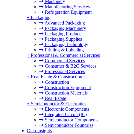
Machinery
Manufacturing Services
Refrigeration Equipment
+
Packaging
Advanced Packaging
Packaging Machinery
Packaging Products
Packaging Supplies
Packaging Technology
Printing & Labelling
+
Professional & Commercial Services
Commercial Services
Consumer & B2C Services
Professional Services
+
Real Estate & Construction
Construction
Construction Equipment
Construction Materials
Real Estate
+
Semiconductor & Electronics
Electronic Components
Integrated Circuit (IC)
Semiconductor Components
Semiconductor Foundries
Data Insights