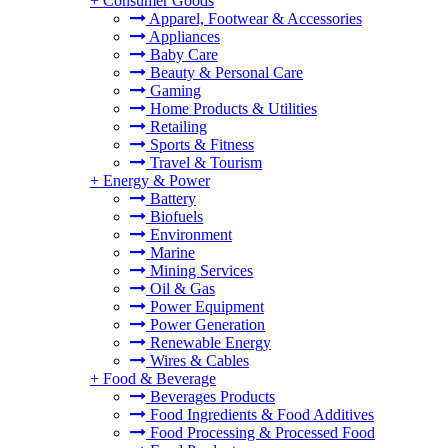
+
Consumer Goods
Apparel, Footwear & Accessories
Appliances
Baby Care
Beauty & Personal Care
Gaming
Home Products & Utilities
Retailing
Sports & Fitness
Travel & Tourism
+
Energy & Power
Battery
Biofuels
Environment
Marine
Mining Services
Oil & Gas
Power Equipment
Power Generation
Renewable Energy
Wires & Cables
+
Food & Beverage
Beverages Products
Food Ingredients & Food Additives
Food Processing & Processed Food