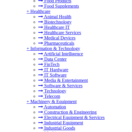
Food Products
Food Supplements
+
Healthcare
Animal Health
Biotechnology
Healthcare IT
Healthcare Services
Medical Devices
Pharmaceuticals
+
Information & Technology
Artificial Intelligence
Data Center
FinTech
IT Hardware
IT Software
Media & Entertainment
Software & Services
Technology
Telecom
+
Machinery & Equipment
Automation
Construction & Engineering
Electrical Equipment & Services
Industrial Equipment
Industrial Goods