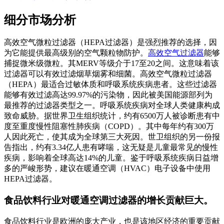
细分市场分析
高效空气微粒过滤器（HEPA过滤器）是强烈推荐的选择，因
为它能提供最高级别的空气颗粒物防护。
高效空气过滤器
能够
捕捉微米级微粒。其MERV等级介于17至20之间。这意味着该
过滤器可以有效过滤烟草烟雾和细菌。高效空气微粒过滤器
（HEPA）最适合过敏体质和呼吸系统疾病患者。这些过滤器
能够有效过滤高达99.97%的污染物，因此被美国能源部列为
最推荐的过滤器类型之一。呼吸系统疾病对全球人类健康构成
致命威胁。据世界卫生组织统计，约有6500万人被诊断患有中
度至重度慢性阻塞性肺疾病（COPD）。其中每年约有300万
人因此死亡，使其成为全球第三大死因。世卫组织的另一份报
告指出，约有3.34亿人患有哮喘，这无疑是儿童最常见的慢性
疾病，影响着全球高达14%的儿童。鉴于呼吸系统疾病日益增
多的严峻形势，建议在暖通空调（HVAC）电子设备中使用
HEPA过滤器。
食品饮料行业对暖通空调过滤器的增长贡献巨大。
食品饮料行业是欧洲的庞大产业，也是该地区经济的重要贡献