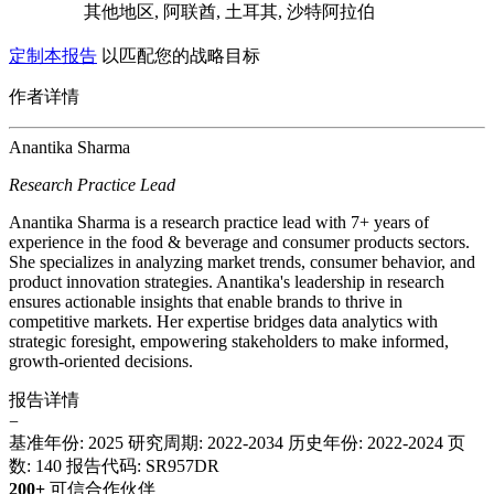
其他地区, 阿联酋, 土耳其, 沙特阿拉伯
定制本报告
以匹配您的战略目标
作者详情
Anantika Sharma
Research Practice Lead
Anantika Sharma is a research practice lead with 7+ years of
experience in the food & beverage and consumer products sectors.
She specializes in analyzing market trends, consumer behavior, and
product innovation strategies. Anantika's leadership in research
ensures actionable insights that enable brands to thrive in
competitive markets. Her expertise bridges data analytics with
strategic foresight, empowering stakeholders to make informed,
growth-oriented decisions.
报告详情
−
基准年份: 2025
研究周期: 2022-2034
历史年份: 2022-2024
页
数: 140
报告代码: SR957DR
200+
可信合作伙伴