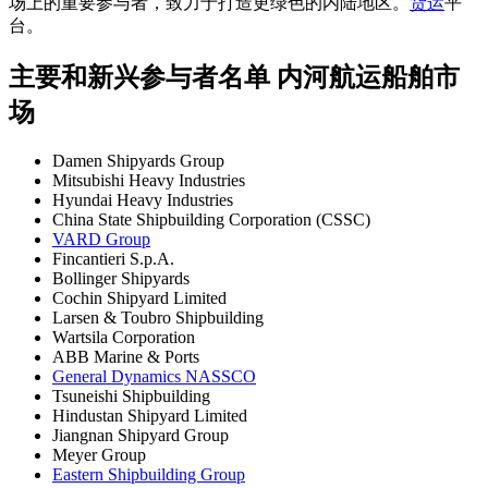
场上的重要参与者，致力于打造更绿色的内陆地区。
货运
平
台。
主要和新兴参与者名单 内河航运船舶市
场
Damen Shipyards Group
Mitsubishi Heavy Industries
Hyundai Heavy Industries
China State Shipbuilding Corporation (CSSC)
VARD Group
Fincantieri S.p.A.
Bollinger Shipyards
Cochin Shipyard Limited
Larsen & Toubro Shipbuilding
Wartsila Corporation
ABB Marine & Ports
General Dynamics NASSCO
Tsuneishi Shipbuilding
Hindustan Shipyard Limited
Jiangnan Shipyard Group
Meyer Group
Eastern Shipbuilding Group