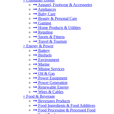
+
Consumer Goods
Apparel, Footwear & Accessories
Appliances
Baby Care
Beauty & Personal Care
Gaming
Home Products & Utilities
Retailing
Sports & Fitness
Travel & Tourism
+
Energy & Power
Battery
Biofuels
Environment
Marine
Mining Services
Oil & Gas
Power Equipment
Power Generation
Renewable Energy
Wires & Cables
+
Food & Beverage
Beverages Products
Food Ingredients & Food Additives
Food Processing & Processed Food