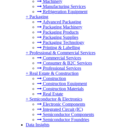
Machinery
Manufacturing Services
Refrigeration Equipment
+
Packaging
Advanced Packaging
Packaging Machinery
Packaging Products
Packaging Supplies
Packaging Technology
Printing & Labelling
+
Professional & Commercial Services
Commercial Services
Consumer & B2C Services
Professional Services
+
Real Estate & Construction
Construction
Construction Equipment
Construction Materials
Real Estate
+
Semiconductor & Electronics
Electronic Components
Integrated Circuit (IC)
Semiconductor Components
Semiconductor Foundries
Data Insights