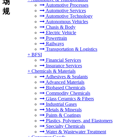
场
Automotive Processes
规
Automotive Services
Automotive Technology
Autonomous Vehicles
Chasis & Body
Electric Vehicle
Powertrain
Railways
Transportation & Logistics
+
BFSI
Financial Services
Insurance Services
+
Chemicals & Materials
Adhesives & Sealants
Advanced Materials
Biobased Chemicals
Commodity Chemicals
Glass Ceramics & Fibers
Industrial Gases
Metals & Minerals
Paints & Coatings
Plastics, Polymers, and Elastomers
Specialty Chemicals
Water & Wastewater Treatment