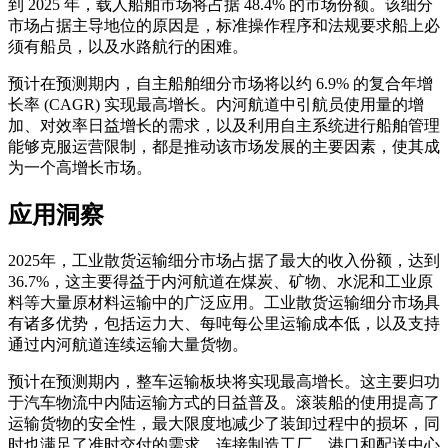
到 2025 年，载人船舶市场将占据 48.4% 的市场份额。该细分
市场占据主导地位的原因是，标准操作程序和法规要求船上必
须有船员，以及水路航行的困难。
预计在预测期内，自主船舶细分市场将以约 6.9% 的复合年增
长率 (CAGR) 实现最高增长。内河航道中引航员使用量的增
加、对效率日益增长的需求，以及利用自主系统进行船舶管理
能够克服运营限制，都是推动该市场发展的主要因素，使其成
为一个高增长市场。
应用洞察
2025年，工业散货运输细分市场占据了最大的收入份额，达到
36.7%，这主要得益于内河航道在煤炭、矿物、水泥和工业原
料等大量原材料运输中的广泛应用。工业散货运输细分市场具
有诸多优势，包括运力大、每吨每公里运输成本低，以及支持
通过内河航道连续运输大量货物。
预计在预测期内，整车运输板块将实现最高增长。这主要归功
于汽车物流中内陆运输方式的日益普及。滚装船的使用提高了
运输货物的安全性，最大限度地减少了装卸过程中的损坏，同
时也满足了准时交付的需求。连接制造工厂、港口和配送中心