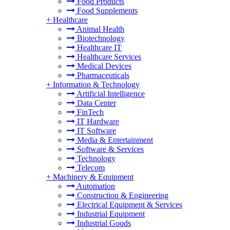
Food Products
Food Supplements
+
Healthcare
Animal Health
Biotechnology
Healthcare IT
Healthcare Services
Medical Devices
Pharmaceuticals
+
Information & Technology
Artificial Intelligence
Data Center
FinTech
IT Hardware
IT Software
Media & Entertainment
Software & Services
Technology
Telecom
+
Machinery & Equipment
Automation
Construction & Engineering
Electrical Equipment & Services
Industrial Equipment
Industrial Goods