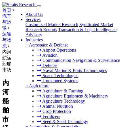
首页
About Us
汽车
Services
与运
Customized Market Research
Syndicated Market
输
Research Reports
Transaction & Legal Intelligence
运输
Advisory
与物
Industries
+
Aerospace & Defense
流
Airport Operations
内河
Aviation
航运
Communication Navigation & Surveillance
船舶
Defense
市场
Naval Marine & Ports Technologies
Space Technologies
Unmanned Systems
内
+
Agriculture
河
Agriculture & Farming
Agriculture Equipment & Machinery
船
Agriculture Technology
Animal Nutrition
舶
Crop Protection
Fertilizers
市
Seed & Seed Technology
+
Automotive & Transportation