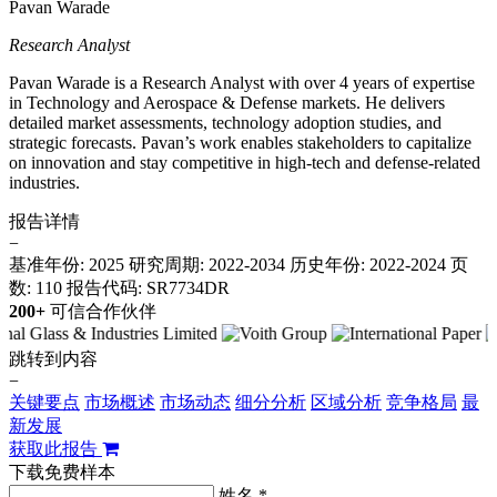
Pavan Warade
Research Analyst
Pavan Warade is a Research Analyst with over 4 years of expertise
in Technology and Aerospace & Defense markets. He delivers
detailed market assessments, technology adoption studies, and
strategic forecasts. Pavan’s work enables stakeholders to capitalize
on innovation and stay competitive in high-tech and defense-related
industries.
报告详情
−
基准年份: 2025
研究周期: 2022-2034
历史年份: 2022-2024
页
数: 110
报告代码: SR7734DR
200+
可信合作伙伴
跳转到内容
−
关键要点
市场概述
市场动态
细分分析
区域分析
竞争格局
最
新发展
获取此报告
下载免费样本
姓名 *