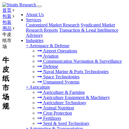
首页
About Us
包装
Services
包装
Customized Market Research
Syndicated Market
用品
Research Reports
Transaction & Legal Intelligence
牛皮
Advisory
纸市
Industries
+
Aerospace & Defense
场
Airport Operations
Aviation
牛
Communication Navigation & Surveillance
Defense
皮
Naval Marine & Ports Technologies
Space Technologies
纸
Unmanned Systems
市
+
Agriculture
Agriculture & Farming
场
Agriculture Equipment & Machinery
Agriculture Technology
规
Animal Nutrition
Crop Protection
Fertilizers
Seed & Seed Technology
+
Automotive & Transportation