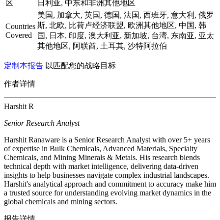
区
日利亚, 中东和非洲其他地区
美国, 加拿大, 英国, 德国, 法国, 西班牙, 意大利, 俄罗
斯, 北欧, 比荷卢经济联盟, 欧洲其他地区, 中国, 韩
Countries
Covered
国, 日本, 印度, 澳大利亚, 新加坡, 台湾, 东南亚, 亚太
其他地区, 阿联酋, 土耳其, 沙特阿拉伯
定制本报告
以匹配您的战略目标
作者详情
Harshit R
Senior Research Analyst
Harshit Ranaware is a Senior Research Analyst with over 5+ years
of expertise in Bulk Chemicals, Advanced Materials, Specialty
Chemicals, and Mining Minerals & Metals. His research blends
technical depth with market intelligence, delivering data-driven
insights to help businesses navigate complex industrial landscapes.
Harshit's analytical approach and commitment to accuracy make him
a trusted source for understanding evolving market dynamics in the
global chemicals and mining sectors.
报告详情