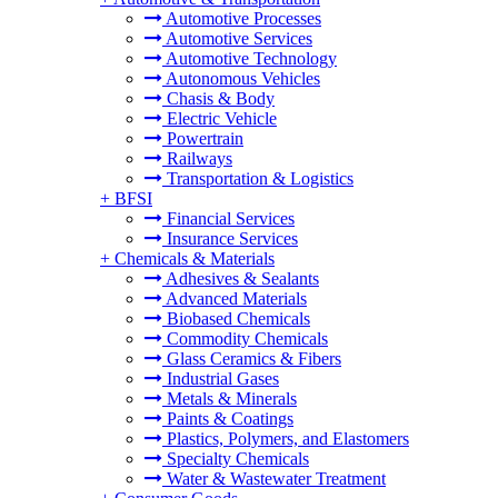
Automotive Processes
Automotive Services
Automotive Technology
Autonomous Vehicles
Chasis & Body
Electric Vehicle
Powertrain
Railways
Transportation & Logistics
+
BFSI
Financial Services
Insurance Services
+
Chemicals & Materials
Adhesives & Sealants
Advanced Materials
Biobased Chemicals
Commodity Chemicals
Glass Ceramics & Fibers
Industrial Gases
Metals & Minerals
Paints & Coatings
Plastics, Polymers, and Elastomers
Specialty Chemicals
Water & Wastewater Treatment