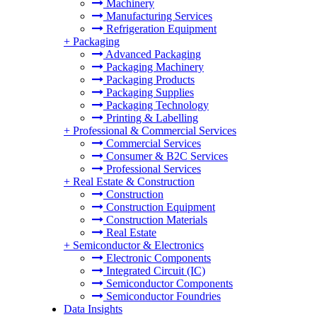
Machinery
Manufacturing Services
Refrigeration Equipment
+
Packaging
Advanced Packaging
Packaging Machinery
Packaging Products
Packaging Supplies
Packaging Technology
Printing & Labelling
+
Professional & Commercial Services
Commercial Services
Consumer & B2C Services
Professional Services
+
Real Estate & Construction
Construction
Construction Equipment
Construction Materials
Real Estate
+
Semiconductor & Electronics
Electronic Components
Integrated Circuit (IC)
Semiconductor Components
Semiconductor Foundries
Data Insights