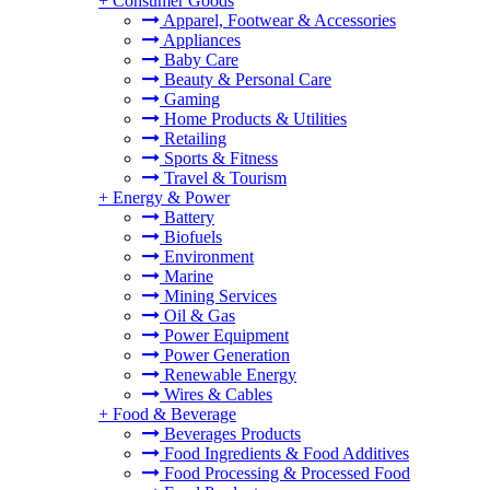
+
Consumer Goods
Apparel, Footwear & Accessories
Appliances
Baby Care
Beauty & Personal Care
Gaming
Home Products & Utilities
Retailing
Sports & Fitness
Travel & Tourism
+
Energy & Power
Battery
Biofuels
Environment
Marine
Mining Services
Oil & Gas
Power Equipment
Power Generation
Renewable Energy
Wires & Cables
+
Food & Beverage
Beverages Products
Food Ingredients & Food Additives
Food Processing & Processed Food