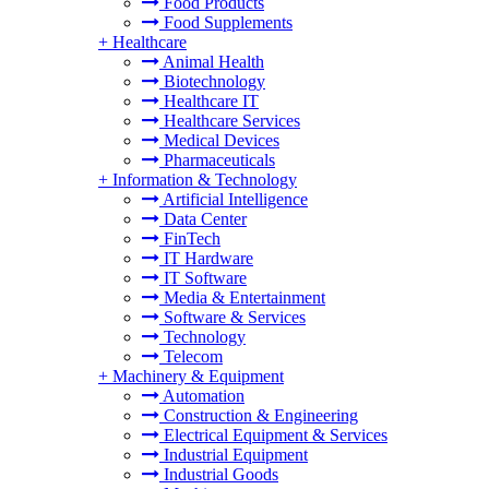
Food Products
Food Supplements
+
Healthcare
Animal Health
Biotechnology
Healthcare IT
Healthcare Services
Medical Devices
Pharmaceuticals
+
Information & Technology
Artificial Intelligence
Data Center
FinTech
IT Hardware
IT Software
Media & Entertainment
Software & Services
Technology
Telecom
+
Machinery & Equipment
Automation
Construction & Engineering
Electrical Equipment & Services
Industrial Equipment
Industrial Goods