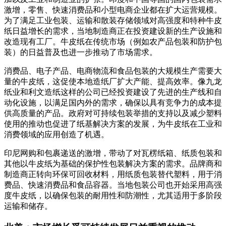
激增，零售、快速消费品和小型电商企业都在扩大运营规模。
为了满足工业包装、运输和散装存储领域对高强度和特种牛皮
纸日益增长的需求，当地制造商正在投资建设新的生产设施和
改造现有工厂。牛皮纸在传统市场（例如农产品包装和防护包
装）的日益普及也进一步推动了市场需求。
消费品、电子产品、电商物流和食品包装的大规模生产需要大
量的牛皮纸，这促使本地造纸厂扩大产能、提高效率。像九龙
纸业和利文造纸这样的公司已经投资建设了先进的生产线和自
动化设施，以满足国内外的需求，确保以具有竞争力的成本提
供高质量的产品。政府对可持续包装举措的支持以及减少塑料
使用的推动也促进了纸基解决方案的发展，为牛皮纸在工业和
消费领域的应用创造了机遇。
印尼网购和包裹递送的激增，带动了对瓦楞纸箱、纸质包装和
其他以牛皮纸为基础的保护性包装解决方案的需求。品牌商和
制造商正转向环保可回收材料，用纸质包装替代塑料，用于消
费品、快速消费品和食品容器。当地包装公司也开始采用高强
度牛皮纸，以确保包装的耐用性和防潮性，尤其适用于多阶段
运输和储存。