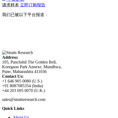
请求样本
立即订购报告
我们已被以下平台报道：
Address:
105, Panchshil The Golden Bell,
Koregaon Park Annexe, Mundhwa,
Pune, Maharashtra 411036
Contact Us:
+1 646 905 0080 (U.S.)
+91 8087085354 (India)
+44 203 695 0070 (U.K.)
sales@straitsresearch.com
Quick Links
About Us