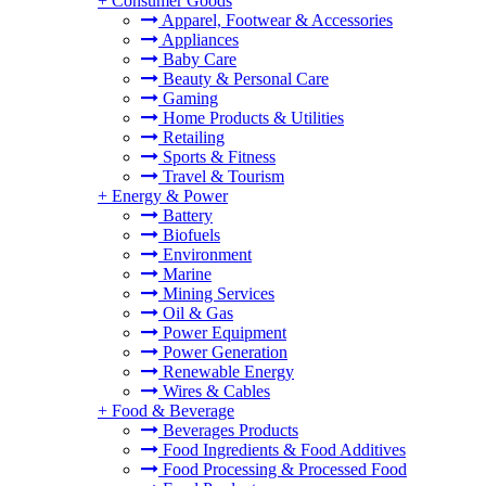
+
Consumer Goods
Apparel, Footwear & Accessories
Appliances
Baby Care
Beauty & Personal Care
Gaming
Home Products & Utilities
Retailing
Sports & Fitness
Travel & Tourism
+
Energy & Power
Battery
Biofuels
Environment
Marine
Mining Services
Oil & Gas
Power Equipment
Power Generation
Renewable Energy
Wires & Cables
+
Food & Beverage
Beverages Products
Food Ingredients & Food Additives
Food Processing & Processed Food