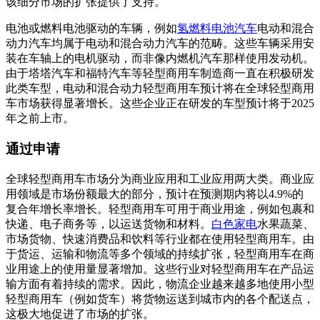
该细分市场的扩张提供了支持。
电池或燃料电池驱动的车辆，例如
氢燃料电池汽车
电动和混合
动力汽车均属于电动和混合动力汽车的范畴。这些车辆采用安
装在车轴上的电机驱动，而非像内燃机汽车那样使用发动机。
由于塔塔汽车和福特汽车等轻型商用车制造商一直在积极研发
此类车型，电动和混合动力轻型商用车预计将在全球轻型商用
车市场获得显著增长。这些企业正在研发的车型预计将于2025
年之前上市。
通过申请
全球轻型商用车市场分为商业应用和工业应用两大类。商业应
用领域是市场份额最大的部分，预计在预测期内将以4.9%的
复合年增长率增长。轻型商用车可用于商业用途，例如包裹和
快递、电子商务等，以运送货物和材料。
白色家电
水果蔬菜、
市场货物、快速消费品和饮料等行业都在使用轻型商用车。由
于货运、运输和物流等多个领域的持续扩张，轻型商用车在商
业用途上的使用量显著增加。这些行业对轻型商用车在产品运
输方面有着持续的需求。因此，物流企业越来越多地使用小型
轻型商用车（例如货车）将货物运送到城市内的各个配送点，
这极大地促进了市场的扩张。