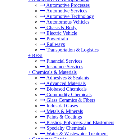
Automotive Processes
Automotive Services
Automotive Technology
Autonomous Vehicles
Chasis & Body
Electric Vehicle
Powertrain
Railways
Transportation & Logistics
+
BFSI
Financial Services
Insurance Services
+
Chemicals & Materials
Adhesives & Sealants
Advanced Materials
Biobased Chemicals
Commodity Chemicals
Glass Ceramics & Fibers
Industrial Gases
Metals & Minerals
Paints & Coatings
Plastics, Polymers, and Elastomers
Specialty Chemicals
Water & Wastewater Treatment