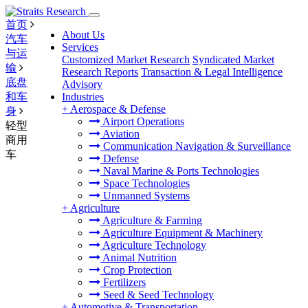
首页
About Us
汽车
Services
与运
Customized Market Research
Syndicated Market
输
Research Reports
Transaction & Legal Intelligence
底盘
Advisory
和车
Industries
+
Aerospace & Defense
身
Airport Operations
轻型
Aviation
商用
Communication Navigation & Surveillance
车
Defense
Naval Marine & Ports Technologies
Space Technologies
Unmanned Systems
+
Agriculture
Agriculture & Farming
Agriculture Equipment & Machinery
Agriculture Technology
Animal Nutrition
Crop Protection
Fertilizers
Seed & Seed Technology
+
Automotive & Transportation