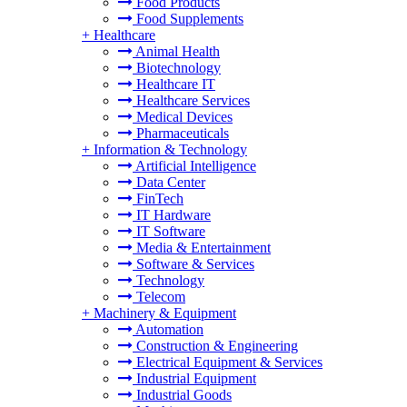
Food Products
Food Supplements
+
Healthcare
Animal Health
Biotechnology
Healthcare IT
Healthcare Services
Medical Devices
Pharmaceuticals
+
Information & Technology
Artificial Intelligence
Data Center
FinTech
IT Hardware
IT Software
Media & Entertainment
Software & Services
Technology
Telecom
+
Machinery & Equipment
Automation
Construction & Engineering
Electrical Equipment & Services
Industrial Equipment
Industrial Goods