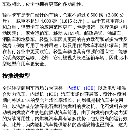
车型相比，皮卡也拥有更高的多功能性。
轻型卡车是专门设计的车辆，总重不超过 8,500 磅（3,860 公
斤），载重不超过 4,000 磅（1,815 公斤）。由于其载重能力
和总重，轻型卡车的应用范围更广，包括货运、医疗保健（移
动医院）、家禽运输车、移动 ATM 机、邮政递送、油罐车、
消防车和垃圾车。轻型卡车因其更高的有效载荷和诸多特性及
优势（例如可用于各种用途，以及用作洒水车和燃料罐车）而
在各行各业中更受欢迎。轻型车辆也具有很强的适应性，能够
实现高效的运输。此外，它们被视为长途运输车辆，因此比小
型轻型商用车更安全。
按推进类型
全球轻型商用车市场分为两类：
内燃机（ICE）
以及电动和混
合动力汽车。内燃机（ICE）汽车市场份额最高，预计在预测
期内将以3.4%的复合年增长率增长。内燃机是指汽车中使用
的、以汽油或柴油等化石燃料为燃料的发动机。化石燃料在发
动机内燃烧产生的热能驱动汽车前进。由于内燃机作为动力源
的持续可用性，内燃机汽车具有诸多优势，包括更高的运行效
率。此外，为内燃机汽车提供燃料的基础设施也已到位，这为