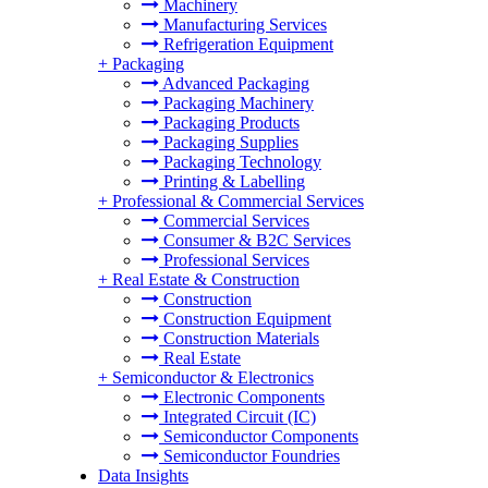
Machinery
Manufacturing Services
Refrigeration Equipment
+
Packaging
Advanced Packaging
Packaging Machinery
Packaging Products
Packaging Supplies
Packaging Technology
Printing & Labelling
+
Professional & Commercial Services
Commercial Services
Consumer & B2C Services
Professional Services
+
Real Estate & Construction
Construction
Construction Equipment
Construction Materials
Real Estate
+
Semiconductor & Electronics
Electronic Components
Integrated Circuit (IC)
Semiconductor Components
Semiconductor Foundries
Data Insights