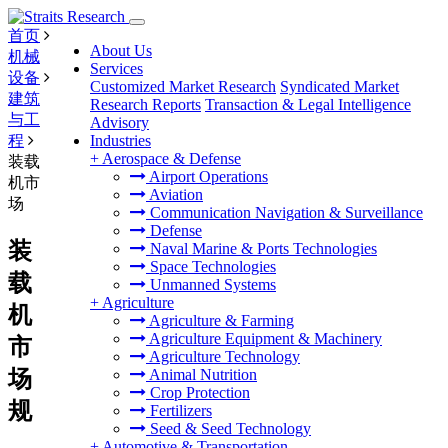
首页
About Us
机械
Services
设备
Customized Market Research
Syndicated Market
建筑
Research Reports
Transaction & Legal Intelligence
与工
Advisory
程
Industries
+
Aerospace & Defense
装载
Airport Operations
机市
Aviation
场
Communication Navigation & Surveillance
Defense
装
Naval Marine & Ports Technologies
Space Technologies
载
Unmanned Systems
+
Agriculture
机
Agriculture & Farming
Agriculture Equipment & Machinery
市
Agriculture Technology
场
Animal Nutrition
Crop Protection
规
Fertilizers
Seed & Seed Technology
+
Automotive & Transportation