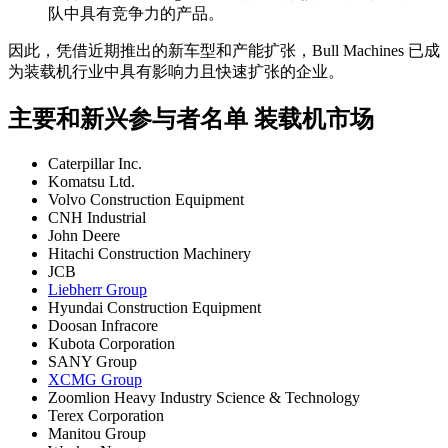
队中具有竞争力的产品。
因此，凭借近期推出的新车型和产能扩张，Bull Machines 已成
为装载机行业中具有影响力且快速扩张的企业。
主要和新兴参与者名单 装载机市场
Caterpillar Inc.
Komatsu Ltd.
Volvo Construction Equipment
CNH Industrial
John Deere
Hitachi Construction Machinery
JCB
Liebherr Group
Hyundai Construction Equipment
Doosan Infracore
Kubota Corporation
SANY Group
XCMG Group
Zoomlion Heavy Industry Science & Technology
Terex Corporation
Manitou Group