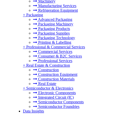
Machinery
Manufacturing Services
Refrigeration Equipment
+
Packaging
Advanced Packaging
Packaging Machinery
Packaging Products
Packaging Supplies
Packaging Technology
Printing & Labelling
+
Professional & Commercial Services
Commercial Services
Consumer & B2C Services
Professional Services
+
Real Estate & Construction
Construction
Construction Equipment
Construction Materials
Real Estate
+
Semiconductor & Electronics
Electronic Components
Integrated Circuit (IC)
Semiconductor Components
Semiconductor Foundries
Data Insights