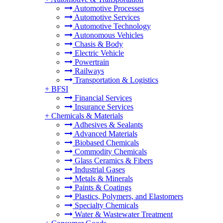
Automotive Processes
Automotive Services
Automotive Technology
Autonomous Vehicles
Chasis & Body
Electric Vehicle
Powertrain
Railways
Transportation & Logistics
+
BFSI
Financial Services
Insurance Services
+
Chemicals & Materials
Adhesives & Sealants
Advanced Materials
Biobased Chemicals
Commodity Chemicals
Glass Ceramics & Fibers
Industrial Gases
Metals & Minerals
Paints & Coatings
Plastics, Polymers, and Elastomers
Specialty Chemicals
Water & Wastewater Treatment