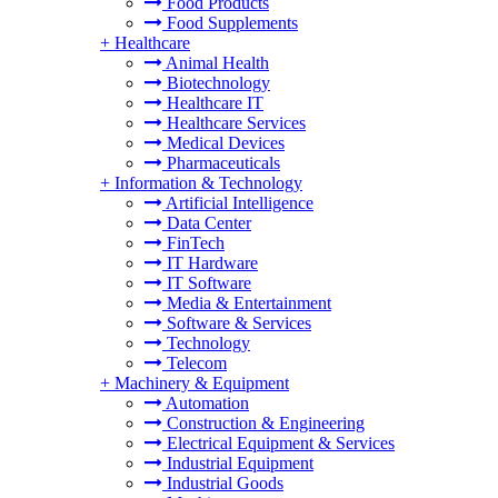
Food Products
Food Supplements
+
Healthcare
Animal Health
Biotechnology
Healthcare IT
Healthcare Services
Medical Devices
Pharmaceuticals
+
Information & Technology
Artificial Intelligence
Data Center
FinTech
IT Hardware
IT Software
Media & Entertainment
Software & Services
Technology
Telecom
+
Machinery & Equipment
Automation
Construction & Engineering
Electrical Equipment & Services
Industrial Equipment
Industrial Goods