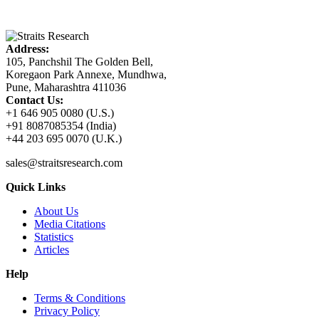
Address:
105, Panchshil The Golden Bell,
Koregaon Park Annexe, Mundhwa,
Pune, Maharashtra 411036
Contact Us:
+1 646 905 0080 (U.S.)
+91 8087085354 (India)
+44 203 695 0070 (U.K.)
sales@straitsresearch.com
Quick Links
About Us
Media Citations
Statistics
Articles
Help
Terms & Conditions
Privacy Policy