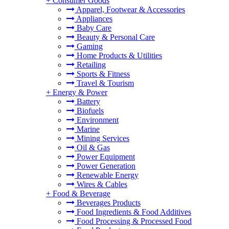
+
Consumer Goods
Apparel, Footwear & Accessories
Appliances
Baby Care
Beauty & Personal Care
Gaming
Home Products & Utilities
Retailing
Sports & Fitness
Travel & Tourism
+
Energy & Power
Battery
Biofuels
Environment
Marine
Mining Services
Oil & Gas
Power Equipment
Power Generation
Renewable Energy
Wires & Cables
+
Food & Beverage
Beverages Products
Food Ingredients & Food Additives
Food Processing & Processed Food