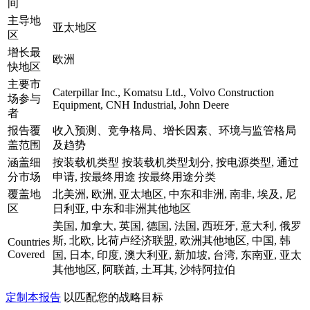
间
主导地
亚太地区
区
增长最
欧洲
快地区
主要市
Caterpillar Inc., Komatsu Ltd., Volvo Construction
场参与
Equipment, CNH Industrial, John Deere
者
报告覆
收入预测、竞争格局、增长因素、环境与监管格局
盖范围
及趋势
涵盖细
按装载机类型 按装载机类型划分, 按电源类型, 通过
分市场
申请, 按最终用途 按最终用途分类
覆盖地
北美洲, 欧洲, 亚太地区, 中东和非洲, 南非, 埃及, 尼
区
日利亚, 中东和非洲其他地区
美国, 加拿大, 英国, 德国, 法国, 西班牙, 意大利, 俄罗
斯, 北欧, 比荷卢经济联盟, 欧洲其他地区, 中国, 韩
Countries
Covered
国, 日本, 印度, 澳大利亚, 新加坡, 台湾, 东南亚, 亚太
其他地区, 阿联酋, 土耳其, 沙特阿拉伯
定制本报告
以匹配您的战略目标