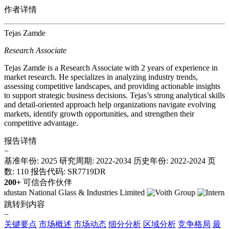
作者详情
Tejas Zamde
Research Associate
Tejas Zamde is a Research Associate with 2 years of experience in
market research. He specializes in analyzing industry trends,
assessing competitive landscapes, and providing actionable insights
to support strategic business decisions. Tejas’s strong analytical skills
and detail-oriented approach help organizations navigate evolving
markets, identify growth opportunities, and strengthen their
competitive advantage.
报告详情
−
基准年份: 2025
研究周期: 2022-2034
历史年份: 2022-2024
页
数: 110
报告代码: SR7719DR
200+
可信合作伙伴
跳转到内容
−
关键要点
市场概述
市场动态
细分分析
区域分析
竞争格局
最