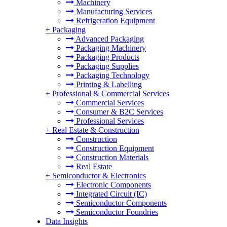
Machinery
Manufacturing Services
Refrigeration Equipment
+
Packaging
Advanced Packaging
Packaging Machinery
Packaging Products
Packaging Supplies
Packaging Technology
Printing & Labelling
+
Professional & Commercial Services
Commercial Services
Consumer & B2C Services
Professional Services
+
Real Estate & Construction
Construction
Construction Equipment
Construction Materials
Real Estate
+
Semiconductor & Electronics
Electronic Components
Integrated Circuit (IC)
Semiconductor Components
Semiconductor Foundries
Data Insights