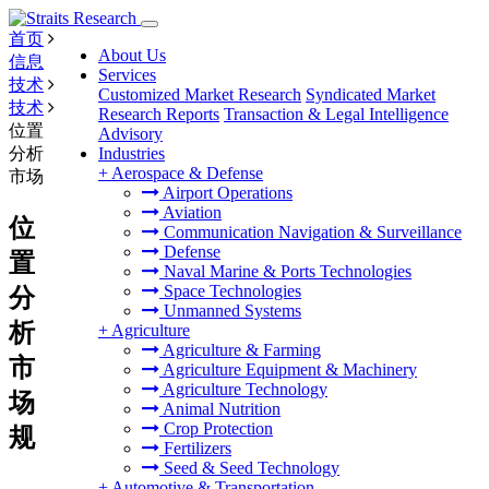
首页
About Us
信息
Services
技术
Customized Market Research
Syndicated Market
技术
Research Reports
Transaction & Legal Intelligence
位置
Advisory
分析
Industries
+
Aerospace & Defense
市场
Airport Operations
Aviation
位
Communication Navigation & Surveillance
Defense
置
Naval Marine & Ports Technologies
Space Technologies
分
Unmanned Systems
析
+
Agriculture
Agriculture & Farming
市
Agriculture Equipment & Machinery
Agriculture Technology
场
Animal Nutrition
Crop Protection
规
Fertilizers
Seed & Seed Technology
+
Automotive & Transportation