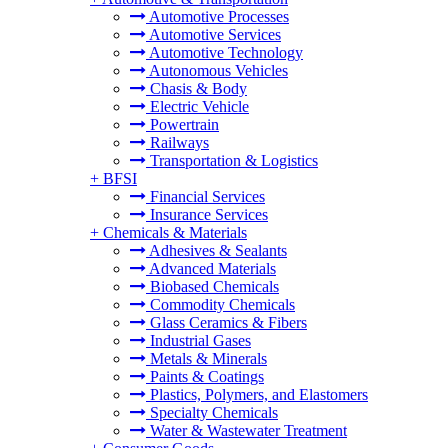
Automotive Processes
Automotive Services
Automotive Technology
Autonomous Vehicles
Chasis & Body
Electric Vehicle
Powertrain
Railways
Transportation & Logistics
+
BFSI
Financial Services
Insurance Services
+
Chemicals & Materials
Adhesives & Sealants
Advanced Materials
Biobased Chemicals
Commodity Chemicals
Glass Ceramics & Fibers
Industrial Gases
Metals & Minerals
Paints & Coatings
Plastics, Polymers, and Elastomers
Specialty Chemicals
Water & Wastewater Treatment