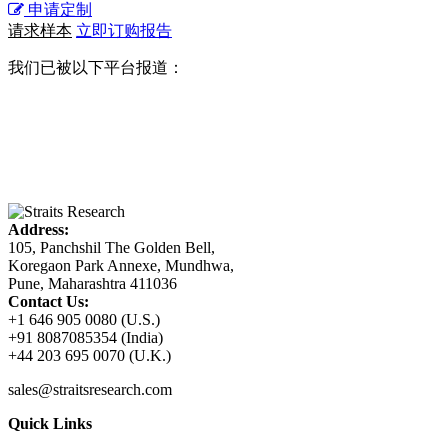
申请定制
请求样本
立即订购报告
我们已被以下平台报道：
Address:
105, Panchshil The Golden Bell,
Koregaon Park Annexe, Mundhwa,
Pune, Maharashtra 411036
Contact Us:
+1 646 905 0080 (U.S.)
+91 8087085354 (India)
+44 203 695 0070 (U.K.)
sales@straitsresearch.com
Quick Links