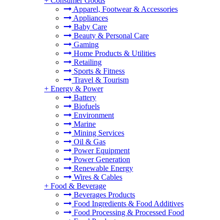
+
Consumer Goods
Apparel, Footwear & Accessories
Appliances
Baby Care
Beauty & Personal Care
Gaming
Home Products & Utilities
Retailing
Sports & Fitness
Travel & Tourism
+
Energy & Power
Battery
Biofuels
Environment
Marine
Mining Services
Oil & Gas
Power Equipment
Power Generation
Renewable Energy
Wires & Cables
+
Food & Beverage
Beverages Products
Food Ingredients & Food Additives
Food Processing & Processed Food