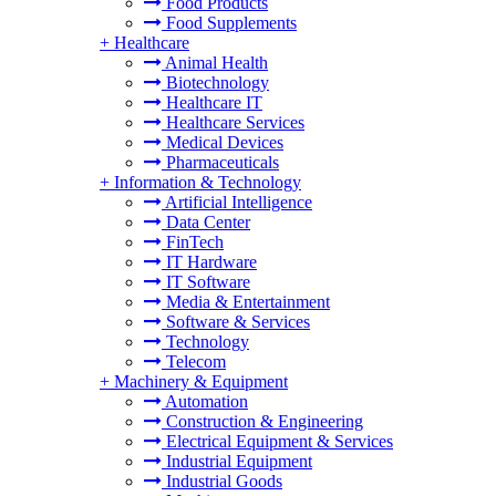
Food Products
Food Supplements
+
Healthcare
Animal Health
Biotechnology
Healthcare IT
Healthcare Services
Medical Devices
Pharmaceuticals
+
Information & Technology
Artificial Intelligence
Data Center
FinTech
IT Hardware
IT Software
Media & Entertainment
Software & Services
Technology
Telecom
+
Machinery & Equipment
Automation
Construction & Engineering
Electrical Equipment & Services
Industrial Equipment
Industrial Goods