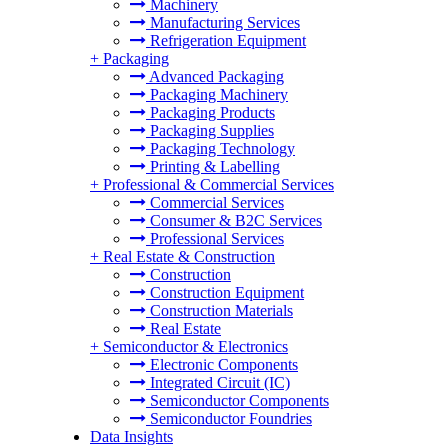
Machinery
Manufacturing Services
Refrigeration Equipment
+
Packaging
Advanced Packaging
Packaging Machinery
Packaging Products
Packaging Supplies
Packaging Technology
Printing & Labelling
+
Professional & Commercial Services
Commercial Services
Consumer & B2C Services
Professional Services
+
Real Estate & Construction
Construction
Construction Equipment
Construction Materials
Real Estate
+
Semiconductor & Electronics
Electronic Components
Integrated Circuit (IC)
Semiconductor Components
Semiconductor Foundries
Data Insights