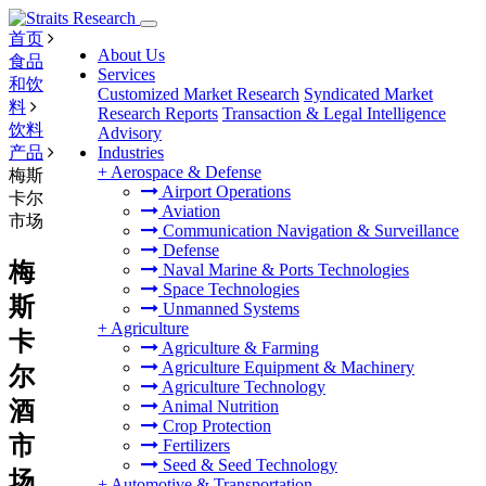
首页
About Us
食品
Services
和饮
Customized Market Research
Syndicated Market
料
Research Reports
Transaction & Legal Intelligence
饮料
Advisory
产品
Industries
+
Aerospace & Defense
梅斯
Airport Operations
卡尔
Aviation
市场
Communication Navigation & Surveillance
Defense
梅
Naval Marine & Ports Technologies
Space Technologies
斯
Unmanned Systems
+
Agriculture
卡
Agriculture & Farming
Agriculture Equipment & Machinery
尔
Agriculture Technology
酒
Animal Nutrition
Crop Protection
市
Fertilizers
Seed & Seed Technology
场
+
Automotive & Transportation