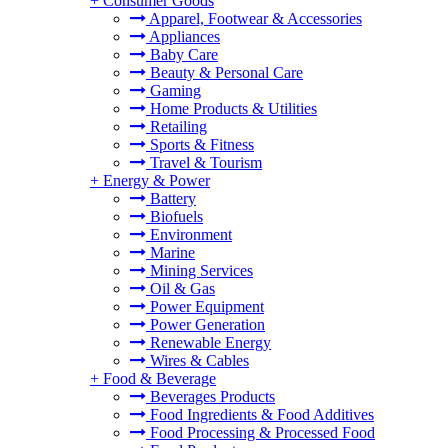
+
Consumer Goods
Apparel, Footwear & Accessories
Appliances
Baby Care
Beauty & Personal Care
Gaming
Home Products & Utilities
Retailing
Sports & Fitness
Travel & Tourism
+
Energy & Power
Battery
Biofuels
Environment
Marine
Mining Services
Oil & Gas
Power Equipment
Power Generation
Renewable Energy
Wires & Cables
+
Food & Beverage
Beverages Products
Food Ingredients & Food Additives
Food Processing & Processed Food