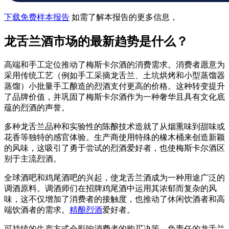
下载免费样本报告
如需了解本报告的更多信息，
龙舌兰酒市场的最新趋势是什么？
高端和手工定位推动了梅斯卡尔酒的消费需求。消费者愿意为
采用传统工艺（例如手工采摘龙舌兰、土坑烘烤和小型蒸馏器
蒸馏）小批量手工酿造的烈酒支付更高的价格。这种转变提升
了品牌价值，并巩固了梅斯卡尔酒作为一种奢华且具有文化底
蕴的烈酒的声誉。
多种龙舌兰品种和实验性的陈酿技术造就了从烟熏味到甜味或
花香等独特的感官体验。生产商使用特殊的橡木桶来创造新颖
的风味，这吸引了勇于尝试的烈酒爱好者，也使梅斯卡尔酒区
别于主流烈酒。
全球酒吧和鸡尾酒吧的兴起，使龙舌兰酒成为一种用途广泛的
调酒原料。调酒师们在招牌鸡尾酒中运用其浓郁而复杂的风
味，这不仅增加了消费者的接触度，也推动了休闲饮酒者和高
端饮酒者的需求。
精酿烈酒
爱好者。
可持续的生产方式会影响消费者的购买决策。负责任的龙舌兰