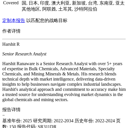
Covered
国, 日本, 印度, 澳大利亚, 新加坡, 台湾, 东南亚, 亚太
其他地区, 阿联酋, 土耳其, 沙特阿拉伯
定制本报告
以匹配您的战略目标
作者详情
Harshit R
Senior Research Analyst
Harshit Ranaware is a Senior Research Analyst with over 5+ years
of expertise in Bulk Chemicals, Advanced Materials, Specialty
Chemicals, and Mining Minerals & Metals. His research blends
technical depth with market intelligence, delivering data-driven
insights to help businesses navigate complex industrial landscapes.
Harshit's analytical approach and commitment to accuracy make him
a trusted source for understanding evolving market dynamics in the
global chemicals and mining sectors.
报告详情
−
基准年份: 2025
研究周期: 2022-2034
历史年份: 2022-2024
页
数: 150
报告代码: SR311DR