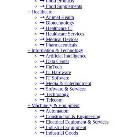
Food Products
Food Supplements
+
Healthcare
Animal Health
Biotechnology
Healthcare IT
Healthcare Services
Medical Devices
Pharmaceuticals
+
Information & Technology
Artificial Intelligence
Data Center
FinTech
IT Hardware
IT Software
Media & Entertainment
Software & Services
Technology
Telecom
+
Machinery & Equipment
Automation
Construction & Engineering
Electrical Equipment & Services
Industrial Equipment
Industrial Goods