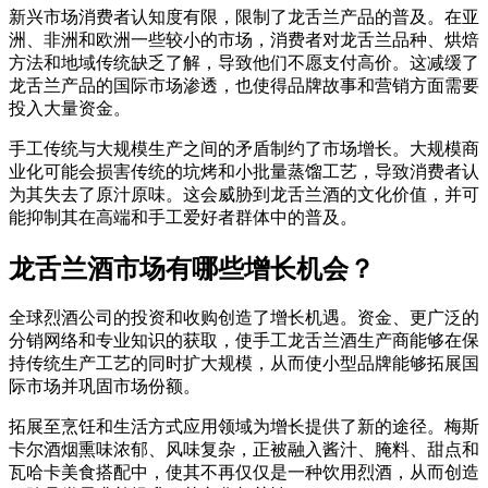
新兴市场消费者认知度有限，限制了龙舌兰产品的普及。在亚
洲、非洲和欧洲一些较小的市场，消费者对龙舌兰品种、烘焙
方法和地域传统缺乏了解，导致他们不愿支付高价。这减缓了
龙舌兰产品的国际市场渗透，也使得品牌故事和营销方面需要
投入大量资金。
手工传统与大规模生产之间的矛盾制约了市场增长。大规模商
业化可能会损害传统的坑烤和小批量蒸馏工艺，导致消费者认
为其失去了原汁原味。这会威胁到龙舌兰酒的文化价值，并可
能抑制其在高端和手工爱好者群体中的普及。
龙舌兰酒市场有哪些增长机会？
全球烈酒公司的投资和收购创造了增长机遇。资金、更广泛的
分销网络和专业知识的获取，使手工龙舌兰酒生产商能够在保
持传统生产工艺的同时扩大规模，从而使小型品牌能够拓展国
际市场并巩固市场份额。
拓展至烹饪和生活方式应用领域为增长提供了新的途径。梅斯
卡尔酒烟熏味浓郁、风味复杂，正被融入酱汁、腌料、甜点和
瓦哈卡美食搭配中，使其不再仅仅是一种饮用烈酒，从而创造