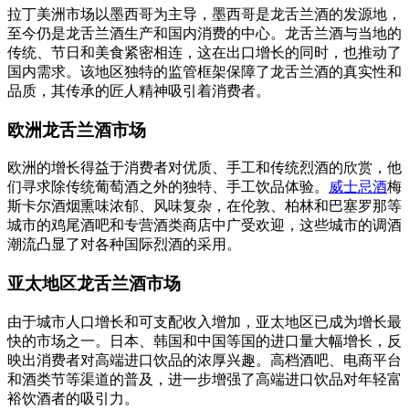
拉丁美洲市场以墨西哥为主导，墨西哥是龙舌兰酒的发源地，
至今仍是龙舌兰酒生产和国内消费的中心。龙舌兰酒与当地的
传统、节日和美食紧密相连，这在出口增长的同时，也推动了
国内需求。该地区独特的监管框架保障了龙舌兰酒的真实性和
品质，其传承的匠人精神吸引着消费者。
欧洲龙舌兰酒市场
欧洲的增长得益于消费者对优质、手工和传统烈酒的欣赏，他
们寻求除传统葡萄酒之外的独特、手工饮品体验。
威士忌酒
梅
斯卡尔酒烟熏味浓郁、风味复杂，在伦敦、柏林和巴塞罗那等
城市的鸡尾酒吧和专营酒类商店中广受欢迎，这些城市的调酒
潮流凸显了对各种国际烈酒的采用。
亚太地区龙舌兰酒市场
由于城市人口增长和可支配收入增加，亚太地区已成为增长最
快的市场之一。日本、韩国和中国等国的进口量大幅增长，反
映出消费者对高端进口饮品的浓厚兴趣。高档酒吧、电商平台
和酒类节等渠道的普及，进一步增强了高端进口饮品对年轻富
裕饮酒者的吸引力。