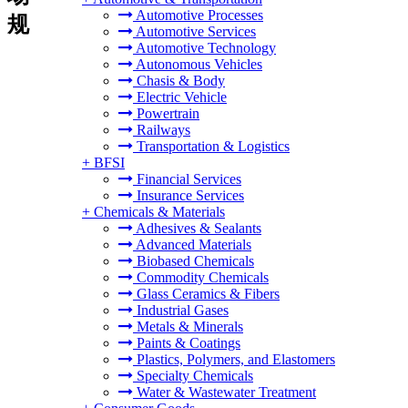
Automotive Processes
规
Automotive Services
Automotive Technology
Autonomous Vehicles
Chasis & Body
Electric Vehicle
Powertrain
Railways
Transportation & Logistics
+
BFSI
Financial Services
Insurance Services
+
Chemicals & Materials
Adhesives & Sealants
Advanced Materials
Biobased Chemicals
Commodity Chemicals
Glass Ceramics & Fibers
Industrial Gases
Metals & Minerals
Paints & Coatings
Plastics, Polymers, and Elastomers
Specialty Chemicals
Water & Wastewater Treatment