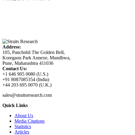
Address:
105, Panchshil The Golden Bell,
Koregaon Park Annexe, Mundhwa,
Pune, Maharashtra 411036
Contact Us:
+1 646 905 0080 (U.S.)
+91 8087085354 (India)
+44 203 695 0070 (U.K.)
sales@straitsresearch.com
Quick Links
About Us
Media Citations
Statistics
Articles