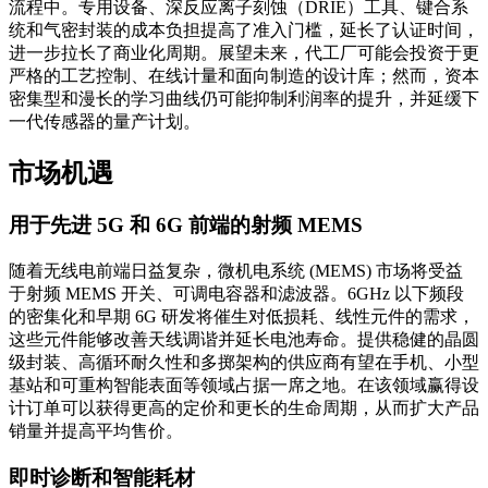
流程中。专用设备、深反应离子刻蚀（DRIE）工具、键合系
统和气密封装的成本负担提高了准入门槛，延长了认证时间，
进一步拉长了商业化周期。展望未来，代工厂可能会投资于更
严格的工艺控制、在线计量和面向制造的设计库；然而，资本
密集型和漫长的学习曲线仍可能抑制利润率的提升，并延缓下
一代传感器的量产计划。
市场机遇
用于先进 5G 和 6G 前端的射频 MEMS
随着无线电前端日益复杂，微机电系统 (MEMS) 市场将受益
于射频 MEMS 开关、可调电容器和滤波器。6GHz 以下频段
的密集化和早期 6G 研发将催生对低损耗、线性元件的需求，
这些元件能够改善天线调谐并延长电池寿命。提供稳健的晶圆
级封装、高循环耐久性和多掷架构的供应商有望在手机、小型
基站和可重构智能表面等领域占据一席之地。在该领域赢得设
计订单可以获得更高的定价和更长的生命周期，从而扩大产品
销量并提高平均售价。
即时诊断和智能耗材