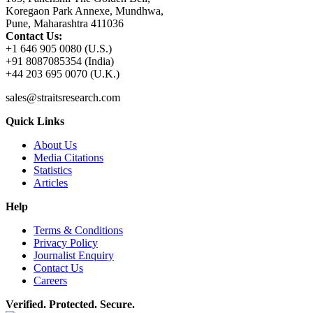
Koregaon Park Annexe, Mundhwa,
Pune, Maharashtra 411036
Contact Us:
+1 646 905 0080 (U.S.)
+91 8087085354 (India)
+44 203 695 0070 (U.K.)
sales@straitsresearch.com
Quick Links
About Us
Media Citations
Statistics
Articles
Help
Terms & Conditions
Privacy Policy
Journalist Enquiry
Contact Us
Careers
Verified. Protected. Secure.