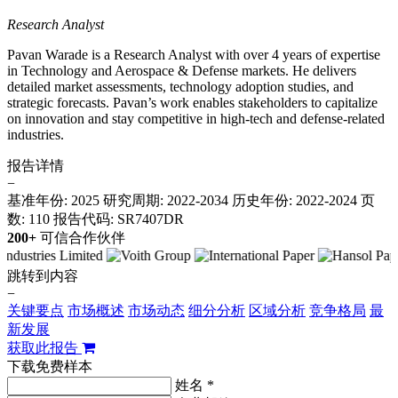
Research Analyst
Pavan Warade is a Research Analyst with over 4 years of expertise
in Technology and Aerospace & Defense markets. He delivers
detailed market assessments, technology adoption studies, and
strategic forecasts. Pavan’s work enables stakeholders to capitalize
on innovation and stay competitive in high-tech and defense-related
industries.
报告详情
−
基准年份: 2025
研究周期: 2022-2034
历史年份: 2022-2024
页
数: 110
报告代码: SR7407DR
200+
可信合作伙伴
跳转到内容
−
关键要点
市场概述
市场动态
细分分析
区域分析
竞争格局
最
新发展
获取此报告
下载免费样本
姓名 *