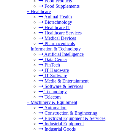
Food Products
Food Supplements
+
Healthcare
Animal Health
Biotechnology
Healthcare IT
Healthcare Services
Medical Devices
Pharmaceuticals
+
Information & Technology
Artificial Intelligence
Data Center
FinTech
IT Hardware
IT Software
Media & Entertainment
Software & Services
Technology
Telecom
+
Machinery & Equipment
Automation
Construction & Engineering
Electrical Equipment & Services
Industrial Equipment
Industrial Goods