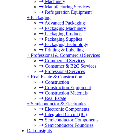
Machinery
Manufacturing Services
Refrigeration Equipment
+
Packaging
Advanced Packaging
Packaging Machinery
Packaging Products
Packaging Supplies
Packaging Technology
Printing & Labelling
+
Professional & Commercial Services
Commercial Services
Consumer & B2C Services
Professional Services
+
Real Estate & Construction
Construction
Construction Equipment
Construction Materials
Real Estate
+
Semiconductor & Electronics
Electronic Components
Integrated Circuit (IC)
Semiconductor Components
Semiconductor Foundries
Data Insights