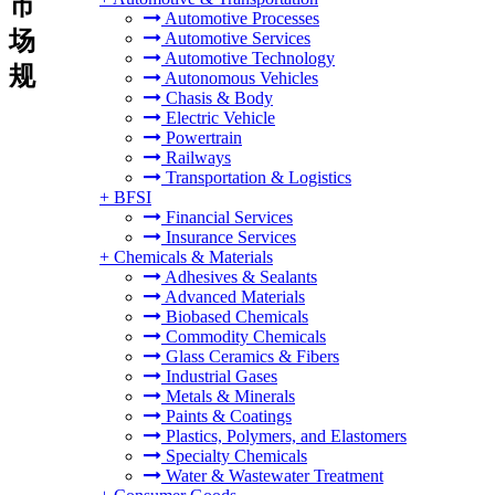
市
Automotive Processes
场
Automotive Services
Automotive Technology
规
Autonomous Vehicles
Chasis & Body
Electric Vehicle
Powertrain
Railways
Transportation & Logistics
+
BFSI
Financial Services
Insurance Services
+
Chemicals & Materials
Adhesives & Sealants
Advanced Materials
Biobased Chemicals
Commodity Chemicals
Glass Ceramics & Fibers
Industrial Gases
Metals & Minerals
Paints & Coatings
Plastics, Polymers, and Elastomers
Specialty Chemicals
Water & Wastewater Treatment