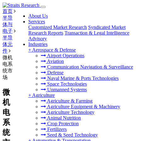
首页
About Us
半导
Services
体与
Customized Market Research
Syndicated Market
电子
Research Reports
Transaction & Legal Intelligence
半导
Advisory
体元
Industries
+
Aerospace & Defense
件
Airport Operations
微机
Aviation
电系
Communication Navigation & Surveillance
统市
Defense
场
Naval Marine & Ports Technologies
Space Technologies
Unmanned Systems
微
+
Agriculture
机
Agriculture & Farming
Agriculture Equipment & Machinery
电
Agriculture Technology
Animal Nutrition
系
Crop Protection
Fertilizers
统
Seed & Seed Technology
+
Automotive & Transportation