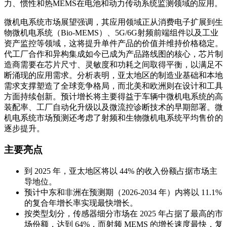
力、惯性和热MEMS在电池和动力传动系统监测领域的应用。
微机电系统市场展望强调，其应用领域正从消费电子扩展到生
物微机电系统（Bio-MEMS）、5G/6G射频前端组件以及工业
资产监控等领域，这将提升单件产品的价值并维持价格稳定。
代工厂合作和异构集成如今已成为产品路线图的核心，芯片制
造商需要在芯片尺寸、灵敏度和功耗之间取得平衡，以满足不
断涌现的应用需求。分析表明，亚太地区的制造业基础和本地
需求支撑塑造了全球竞争格局，而北美和欧洲则在设计和工具
方面持续创新。预计增长将主要得益于车辆中微机电系统的高
装配率、工厂自动化升级以及微流控诊断技术的早期部署。微
机电系统市场预测还考虑了射频和生物微机电系统平均售价的
逐步提升。
主要亮点
到 2025 年，亚太地区将以 44% 的收入份额占据市场主
导地位。
预计中东和非洲在预测期（2026-2034 年）内将以 11.1%
的复合年增长率实现最快增长。
按类型划分，传感器细分市场在 2025 年占据了最高的市
场份额，达到 64%，而射频 MEMS 的增长速度最快，复