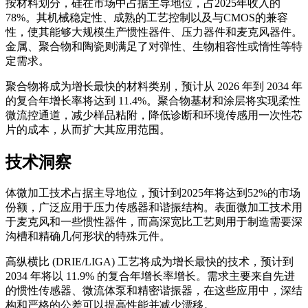
按材料划分，硅在市场中占据主导地位，占2025年收入的
78%。其机械稳定性、成熟的工艺控制以及与CMOS的兼容
性，使其能够大规模生产惯性器件、压力器件和麦克风器件。
金属、聚合物和陶瓷则满足了对弹性、生物相容性或惰性等特
定需求。
聚合物将成为增长最快的材料类别，预计从 2026 年到 2034 年
的复合年增长率将达到 11.4%。聚合物基材和涂层将实现柔性
微流控通道，减少样品粘附，降低诊断和环境传感用一次性芯
片的成本，从而扩大其应用范围。
技术洞察
体微加工技术占据主导地位，预计到2025年将达到52%的市场
份额，广泛应用于压力传感器和谐振结构。表面微加工技术用
于麦克风和一些惯性器件，而高深宽比工艺则用于制造需要深
沟槽和精确几何形状的特殊元件。
高纵横比 (DRIE/LIGA) 工艺将成为增长最快的技术，预计到
2034 年将以 11.9% 的复合年增长率增长。需求主要来自先进
的惯性传感器、微流体泵和精密谐振器，在这些应用中，深结
构和严格的公差可以提高性能并减少漂移。