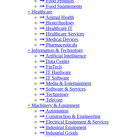
Food Products
Food Supplements
+
Healthcare
Animal Health
Biotechnology
Healthcare IT
Healthcare Services
Medical Devices
Pharmaceuticals
+
Information & Technology
Artificial Intelligence
Data Center
FinTech
IT Hardware
IT Software
Media & Entertainment
Software & Services
Technology
Telecom
+
Machinery & Equipment
Automation
Construction & Engineering
Electrical Equipment & Services
Industrial Equipment
Industrial Goods