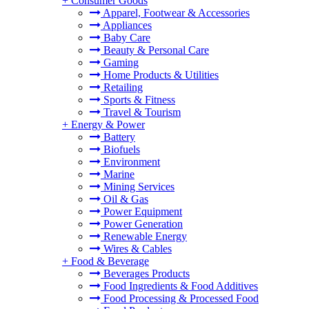
+
Consumer Goods
Apparel, Footwear & Accessories
Appliances
Baby Care
Beauty & Personal Care
Gaming
Home Products & Utilities
Retailing
Sports & Fitness
Travel & Tourism
+
Energy & Power
Battery
Biofuels
Environment
Marine
Mining Services
Oil & Gas
Power Equipment
Power Generation
Renewable Energy
Wires & Cables
+
Food & Beverage
Beverages Products
Food Ingredients & Food Additives
Food Processing & Processed Food