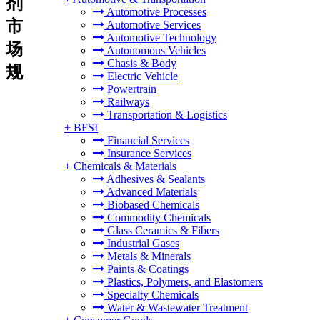
剂
Automotive Processes
市
Automotive Services
Automotive Technology
场
Autonomous Vehicles
Chasis & Body
规
Electric Vehicle
Powertrain
Railways
Transportation & Logistics
+
BFSI
Financial Services
Insurance Services
+
Chemicals & Materials
Adhesives & Sealants
Advanced Materials
Biobased Chemicals
Commodity Chemicals
Glass Ceramics & Fibers
Industrial Gases
Metals & Minerals
Paints & Coatings
Plastics, Polymers, and Elastomers
Specialty Chemicals
Water & Wastewater Treatment