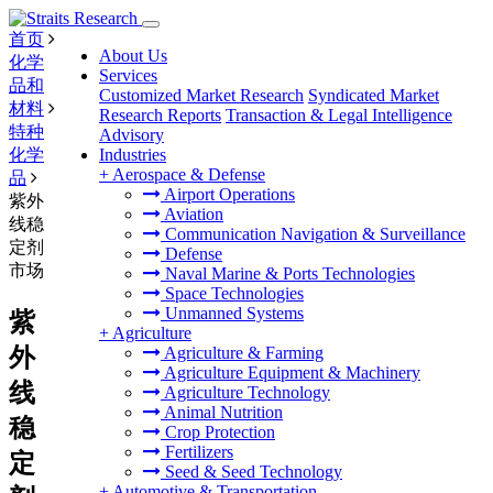
首页
About Us
化学
Services
品和
Customized Market Research
Syndicated Market
材料
Research Reports
Transaction & Legal Intelligence
特种
Advisory
化学
Industries
+
Aerospace & Defense
品
Airport Operations
紫外
Aviation
线稳
Communication Navigation & Surveillance
定剂
Defense
市场
Naval Marine & Ports Technologies
Space Technologies
Unmanned Systems
紫
+
Agriculture
外
Agriculture & Farming
Agriculture Equipment & Machinery
线
Agriculture Technology
Animal Nutrition
稳
Crop Protection
Fertilizers
定
Seed & Seed Technology
+
Automotive & Transportation