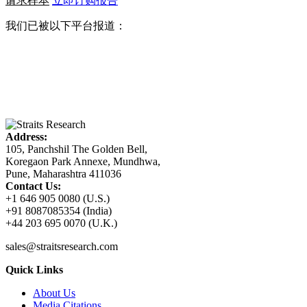
请求样本
立即订购报告
我们已被以下平台报道：
Address:
105, Panchshil The Golden Bell,
Koregaon Park Annexe, Mundhwa,
Pune, Maharashtra 411036
Contact Us:
+1 646 905 0080 (U.S.)
+91 8087085354 (India)
+44 203 695 0070 (U.K.)
sales@straitsresearch.com
Quick Links
About Us
Media Citations