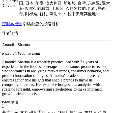
Countries
国, 日本, 印度, 澳大利亚, 新加坡, 台湾, 东南亚, 亚太
Covered
其他地区, 阿联酋, 土耳其, 沙特阿拉伯, 巴西, 墨西
哥, 阿根廷, 智利, 哥伦比亚, 拉丁美洲其他地区
定制本报告
以匹配您的战略目标
作者详情
Anantika Sharma
Research Practice Lead
Anantika Sharma is a research practice lead with 7+ years of
experience in the food & beverage and consumer products sectors.
She specializes in analyzing market trends, consumer behavior, and
product innovation strategies. Anantika's leadership in research
ensures actionable insights that enable brands to thrive in
competitive markets. Her expertise bridges data analytics with
strategic foresight, empowering stakeholders to make informed,
growth-oriented decisions.
报告详情
−
基准年份: 2025
研究周期: 2022-2034
历史年份: 2022-2024
页