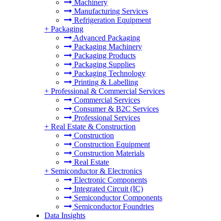
Machinery
Manufacturing Services
Refrigeration Equipment
+
Packaging
Advanced Packaging
Packaging Machinery
Packaging Products
Packaging Supplies
Packaging Technology
Printing & Labelling
+
Professional & Commercial Services
Commercial Services
Consumer & B2C Services
Professional Services
+
Real Estate & Construction
Construction
Construction Equipment
Construction Materials
Real Estate
+
Semiconductor & Electronics
Electronic Components
Integrated Circuit (IC)
Semiconductor Components
Semiconductor Foundries
Data Insights