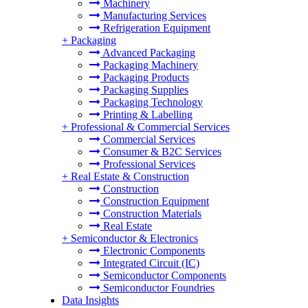
Machinery
Manufacturing Services
Refrigeration Equipment
+
Packaging
Advanced Packaging
Packaging Machinery
Packaging Products
Packaging Supplies
Packaging Technology
Printing & Labelling
+
Professional & Commercial Services
Commercial Services
Consumer & B2C Services
Professional Services
+
Real Estate & Construction
Construction
Construction Equipment
Construction Materials
Real Estate
+
Semiconductor & Electronics
Electronic Components
Integrated Circuit (IC)
Semiconductor Components
Semiconductor Foundries
Data Insights