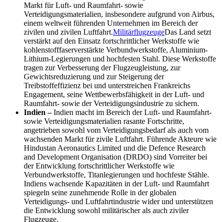
Markt für Luft- und Raumfahrt- sowie
Verteidigungsmaterialien, insbesondere aufgrund von Airbus,
einem weltweit führenden Unternehmen im Bereich der
zivilen und zivilen Luftfahrt.
Militärflugzeuge
Das Land setzt
verstärkt auf den Einsatz fortschrittlicher Werkstoffe wie
kohlenstofffaserverstärkte Verbundwerkstoffe, Aluminium-
Lithium-Legierungen und hochfesten Stahl. Diese Werkstoffe
tragen zur Verbesserung der Flugzeugleistung, zur
Gewichtsreduzierung und zur Steigerung der
Treibstoffeffizienz bei und unterstreichen Frankreichs
Engagement, seine Wettbewerbsfähigkeit in der Luft- und
Raumfahrt- sowie der Verteidigungsindustrie zu sichern.
Indien –
Indien macht im Bereich der Luft- und Raumfahrt-
sowie Verteidigungsmaterialien rasante Fortschritte,
angetrieben sowohl vom Verteidigungsbedarf als auch vom
wachsenden Markt für zivile Luftfahrt. Führende Akteure wie
Hindustan Aeronautics Limited und die Defence Research
and Development Organisation (DRDO) sind Vorreiter bei
der Entwicklung fortschrittlicher Werkstoffe wie
Verbundwerkstoffe, Titanlegierungen und hochfeste Stähle.
Indiens wachsende Kapazitäten in der Luft- und Raumfahrt
spiegeln seine zunehmende Rolle in der globalen
Verteidigungs- und Luftfahrtindustrie wider und unterstützen
die Entwicklung sowohl militärischer als auch ziviler
Flugzeuge.