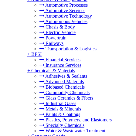
Automotive Processes
Automotive Services
Automotive Technology
Autonomous Vehicles
Chasis & Body
Electric Vehicle
Powertrain
Railways
Transportation & Logistics
+
BFSI
Financial Services
Insurance Services
+
Chemicals & Materials
Adhesives & Sealants
Advanced Materials
Biobased Chemicals
Commodity Chemicals
Glass Ceramics & Fibers
Industrial Gases
Metals & Minerals
Paints & Coatings
Plastics, Polymers, and Elastomers
Specialty Chemicals
Water & Wastewater Treatment