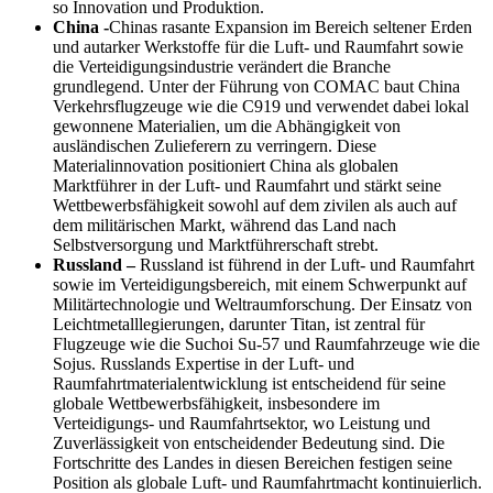
so Innovation und Produktion.
China -
Chinas rasante Expansion im Bereich seltener Erden
und autarker Werkstoffe für die Luft- und Raumfahrt sowie
die Verteidigungsindustrie verändert die Branche
grundlegend. Unter der Führung von COMAC baut China
Verkehrsflugzeuge wie die C919 und verwendet dabei lokal
gewonnene Materialien, um die Abhängigkeit von
ausländischen Zulieferern zu verringern. Diese
Materialinnovation positioniert China als globalen
Marktführer in der Luft- und Raumfahrt und stärkt seine
Wettbewerbsfähigkeit sowohl auf dem zivilen als auch auf
dem militärischen Markt, während das Land nach
Selbstversorgung und Marktführerschaft strebt.
Russland –
Russland ist führend in der Luft- und Raumfahrt
sowie im Verteidigungsbereich, mit einem Schwerpunkt auf
Militärtechnologie und Weltraumforschung. Der Einsatz von
Leichtmetalllegierungen, darunter Titan, ist zentral für
Flugzeuge wie die Suchoi Su-57 und Raumfahrzeuge wie die
Sojus. Russlands Expertise in der Luft- und
Raumfahrtmaterialentwicklung ist entscheidend für seine
globale Wettbewerbsfähigkeit, insbesondere im
Verteidigungs- und Raumfahrtsektor, wo Leistung und
Zuverlässigkeit von entscheidender Bedeutung sind. Die
Fortschritte des Landes in diesen Bereichen festigen seine
Position als globale Luft- und Raumfahrtmacht kontinuierlich.