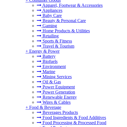
+
Consumer Goods
Apparel, Footwear & Accessories
Appliances
Baby Care
Beauty & Personal Care
Gaming
Home Products & Utilities
Retailing
Sports & Fitness
Travel & Tourism
+
Energy & Power
Battery
Biofuels
Environment
Marine
Mining Services
Oil & Gas
Power Equipment
Power Generation
Renewable Energy
Wires & Cables
+
Food & Beverage
Beverages Products
Food Ingredients & Food Additives
Food Processing & Processed Food