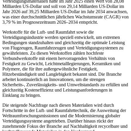
Verteidigungsmaterialien hatte im Jahr 2025 einen Wert von 28,08
Milliarden US-Dollar und soll von 29,14 Milliarden US-Dollar im
Jahr 2026 auf 39,25 Milliarden US-Dollar im Jahr 2034 anwachsen,
was einer durchschnittlichen jährlichen Wachstumsrate (CAGR) von
3,79 % im Prognosezeitraum 2026–2034 entspricht.
Werkstoffe für die Luft- und Raumfahrt sowie die
Verteidigungsindustrie werden speziell entwickelt, um extremen
Bedingungen standzuhalten und gleichzeitig die optimale Leistung
von Flugzeugen, Raumfahrzeugen und Verteidigungssystemen zu
gewährleisten. Zu diesen Werkstoffen zählen hochfeste
Verbundwerkstoffe mit einem hervorragenden Verhältnis von
Festigkeit zu Gewicht, Leichtmetalllegierungen, Keramiken und
Polymere, die für ihre außergewöhnliche Festigkeit,
Hitzebeständigkeit und Langlebigkeit bekannt sind. Die Branche
arbeitet kontinuierlich an Innovationen, um die strengen
Sicherheits-, Zuverlässigkeits- und Umweltstandards zu erfüllen und
gleichzeitig Kosteneffizienz und Leistungsanforderungen in
Einklang zu bringen.
Die steigende Nachfrage nach diesen Materialien wird durch
Fortschritte in der Luft- und Raumfahrttechnik, die Ausweitung der
Weltraumforschungsmissionen und die Modernisierung globaler
Verteidigungssysteme angetrieben. Darüber hinaus rückt der
zunehmende Fokus der Branche auf Nachhaltigkeit recycelbare und