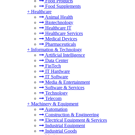
Food Products
Food Supplements
+
Healthcare
Animal Health
Biotechnology
Healthcare IT
Healthcare Services
Medical Devices
Pharmaceuticals
+
Information & Technology
Artificial Intelligence
Data Center
FinTech
IT Hardware
IT Software
Media & Entertainment
Software & Services
Technology
Telecom
+
Machinery & Equipment
Automation
Construction & Engineering
Electrical Equipment & Services
Industrial Equipment
Industrial Goods