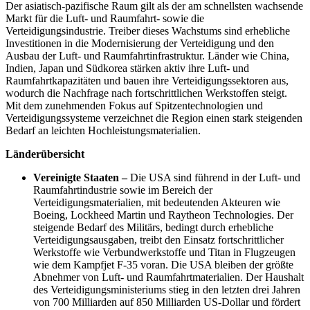
Der asiatisch-pazifische Raum gilt als der am schnellsten wachsende
Markt für die Luft- und Raumfahrt- sowie die
Verteidigungsindustrie. Treiber dieses Wachstums sind erhebliche
Investitionen in die Modernisierung der Verteidigung und den
Ausbau der Luft- und Raumfahrtinfrastruktur. Länder wie China,
Indien, Japan und Südkorea stärken aktiv ihre Luft- und
Raumfahrtkapazitäten und bauen ihre Verteidigungssektoren aus,
wodurch die Nachfrage nach fortschrittlichen Werkstoffen steigt.
Mit dem zunehmenden Fokus auf Spitzentechnologien und
Verteidigungssysteme verzeichnet die Region einen stark steigenden
Bedarf an leichten Hochleistungsmaterialien.
Länderübersicht
Vereinigte Staaten –
Die USA sind führend in der Luft- und
Raumfahrtindustrie sowie im Bereich der
Verteidigungsmaterialien, mit bedeutenden Akteuren wie
Boeing, Lockheed Martin und Raytheon Technologies. Der
steigende Bedarf des Militärs, bedingt durch erhebliche
Verteidigungsausgaben, treibt den Einsatz fortschrittlicher
Werkstoffe wie Verbundwerkstoffe und Titan in Flugzeugen
wie dem Kampfjet F-35 voran. Die USA bleiben der größte
Abnehmer von Luft- und Raumfahrtmaterialien. Der Haushalt
des Verteidigungsministeriums stieg in den letzten drei Jahren
von 700 Milliarden auf 850 Milliarden US-Dollar und fördert