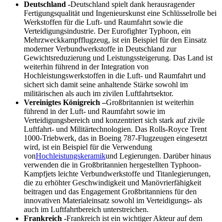
Deutschland -
Deutschland spielt dank herausragender
Fertigungsqualität und Ingenieurskunst eine Schlüsselrolle bei
Werkstoffen für die Luft- und Raumfahrt sowie die
Verteidigungsindustrie. Der Eurofighter Typhoon, ein
Mehrzweckkampfflugzeug, ist ein Beispiel für den Einsatz
moderner Verbundwerkstoffe in Deutschland zur
Gewichtsreduzierung und Leistungssteigerung. Das Land ist
weiterhin führend in der Integration von
Hochleistungswerkstoffen in die Luft- und Raumfahrt und
sichert sich damit seine anhaltende Stärke sowohl im
militärischen als auch im zivilen Luftfahrtsektor.
Vereinigtes Königreich –
Großbritannien ist weiterhin
führend in der Luft- und Raumfahrt sowie im
Verteidigungsbereich und konzentriert sich stark auf zivile
Luftfahrt- und Militärtechnologien. Das Rolls-Royce Trent
1000-Triebwerk, das in Boeing 787-Flugzeugen eingesetzt
wird, ist ein Beispiel für die Verwendung
von
Hochleistungskeramik
und Legierungen. Darüber hinaus
verwenden die in Großbritannien hergestellten Typhoon-
Kampfjets leichte Verbundwerkstoffe und Titanlegierungen,
die zu erhöhter Geschwindigkeit und Manövrierfähigkeit
beitragen und das Engagement Großbritanniens für den
innovativen Materialeinsatz sowohl im Verteidigungs- als
auch im Luftfahrtbereich unterstreichen.
Frankreich -
Frankreich ist ein wichtiger Akteur auf dem