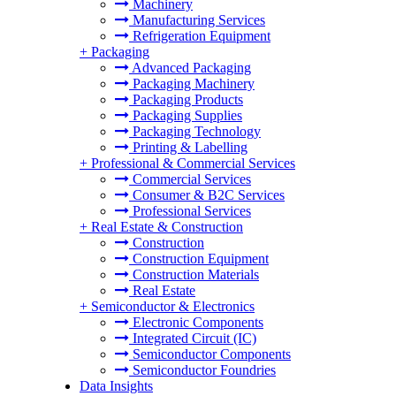
Machinery
Manufacturing Services
Refrigeration Equipment
+
Packaging
Advanced Packaging
Packaging Machinery
Packaging Products
Packaging Supplies
Packaging Technology
Printing & Labelling
+
Professional & Commercial Services
Commercial Services
Consumer & B2C Services
Professional Services
+
Real Estate & Construction
Construction
Construction Equipment
Construction Materials
Real Estate
+
Semiconductor & Electronics
Electronic Components
Integrated Circuit (IC)
Semiconductor Components
Semiconductor Foundries
Data Insights