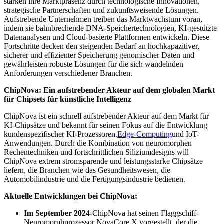
stärken ihre Marktpräsenz durch technologische Innovationen,
strategische Partnerschaften und zukunftsweisende Lösungen.
Aufstrebende Unternehmen treiben das Marktwachstum voran,
indem sie bahnbrechende DNA-Speichertechnologien, KI-gestützte
Datenanalysen und Cloud-basierte Plattformen entwickeln. Diese
Fortschritte decken den steigenden Bedarf an hochkapazitiver,
sicherer und effizienter Speicherung genomischer Daten und
gewährleisten robuste Lösungen für die sich wandelnden
Anforderungen verschiedener Branchen.
ChipNova: Ein aufstrebender Akteur auf dem globalen Markt
für Chipsets für künstliche Intelligenz
ChipNova ist ein schnell aufstrebender Akteur auf dem Markt für
KI-Chipsätze und bekannt für seinen Fokus auf die Entwicklung
kundenspezifischer KI-Prozessoren.
Edge-Computing
und IoT-
Anwendungen. Durch die Kombination von neuromorphen
Rechentechniken und fortschrittlichen Siliziumdesigns will
ChipNova extrem stromsparende und leistungsstarke Chipsätze
liefern, die Branchen wie das Gesundheitswesen, die
Automobilindustrie und die Fertigungsindustrie bedienen.
Aktuelle Entwicklungen bei ChipNova:
Im September 2024-
ChipNova hat seinen Flaggschiff-
Neuromorphprozessor NovaCore X vorgestellt, der die