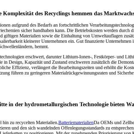
che Komplexität des Recyclings hemmen das Marktwach
ionen aufgrund des Bedarfs an fortschrittlichen Verarbeitungstechnolog
riechemien sicher handhaben kann. Die Betriebskosten werden durch d
 giftigen Materialien sowie die Einhaltung von Umweltauflagen zusätz
alierbarkeit kleinerer Unternehmen ein. Gut finanzierte Unternehmen i
Schwellenländern, hemmt.
etechnologien erschwert, darunter Lithium-Ionen-, Festkörper- und Lith
e in Design, Kapazität und Zustand erschweren zusätzlich die Demon
bliche Effizienz, verlängert die Bearbeitungszeiten und erhöht die Kos
ung führen zu geringeren Materialrückgewinnungsraten und Sicherheitsr
itte in der hydrometallurgischen Technologie bieten 
hin zu recycelten Materialien.
Batteriematerialien
Da OEMs und Zellherst
zieren und den sich wandelnden Offenlegungsstandards zu entspreche
 Lieferketten zu positionieren. Mit der zunehmenden Priorisierung von K