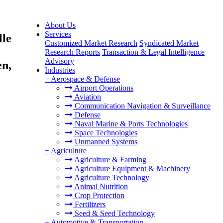
About Us
Services
lle
Customized Market Research
Syndicated Market
Research Reports
Transaction & Legal Intelligence
Advisory
en,
Industries
+
Aerospace & Defense
Airport Operations
Aviation
Communication Navigation & Surveillance
Defense
Naval Marine & Ports Technologies
Space Technologies
Unmanned Systems
+
Agriculture
Agriculture & Farming
Agriculture Equipment & Machinery
Agriculture Technology
Animal Nutrition
Crop Protection
Fertilizers
Seed & Seed Technology
+
Automotive & Transportation