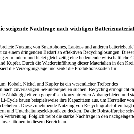
e steigende Nachfrage nach wichtigen Batteriematerial
rbreitete Nutzung von Smartphones, Laptops und anderen batteriebetri
it zu einem dringenden Bedarf an effektiven Recyclinglösungen. Dieser
 zu mindern und bietet gleichzeitig eine bedeutende wirtschaftliche 
nd Kupfer. Durch die Wiedereinführung dieser Materialien in den Krei
siert die Versorgungslage und senkt die Produktionskosten für
um, Kobalt, Nickel und Kupfer ist ein wesentlicher Treiber des
sen nach zuverlässigen Sekundärquellen suchen. Recycling ermöglicht d
die Abhängigkeit von geografisch konzentrierten Abbaugebieten und stab
i-Cycle bauen beispielsweise ihre Kapazitäten aus, um Hersteller von
zu beliefern. Diese zunehmende Nutzung von Recyclingrohstoffen trägt
hern und Unterhaltungselektronik zu decken. Da die Rohstoffpreise sc
n Verbreitung. Folglich treibt die starke Nachfrage in den nachgelagert
 Investitionen in diesem Bereich an.