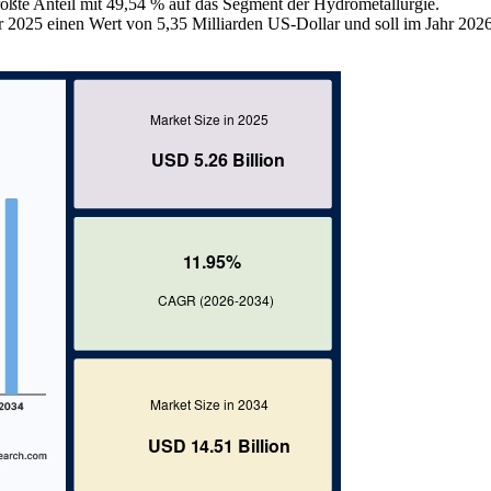
ößte Anteil mit 49,54 % auf das Segment der Hydrometallurgie.
r 2025 einen Wert von 5,35 Milliarden US-Dollar und soll im Jahr 2026