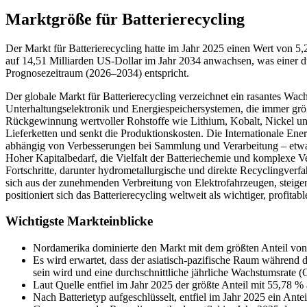
Marktgröße für Batterierecycling
Der Markt für Batterierecycling hatte im Jahr 2025 einen Wert von 5
auf 14,51 Milliarden US-Dollar im Jahr 2034 anwachsen, was einer 
Prognosezeitraum (2026–2034) entspricht.
Der globale Markt für Batterierecycling verzeichnet ein rasantes W
Unterhaltungselektronik und Energiespeichersystemen, die immer grö
Rückgewinnung wertvoller Rohstoffe wie Lithium, Kobalt, Nickel und
Lieferketten und senkt die Produktionskosten. Die Internationale Ener
abhängig von Verbesserungen bei Sammlung und Verarbeitung – etwa
Hoher Kapitalbedarf, die Vielfalt der Batteriechemie und komplexe V
Fortschritte, darunter hydrometallurgische und direkte Recyclingverf
sich aus der zunehmenden Verbreitung von Elektrofahrzeugen, steigen
positioniert sich das Batterierecycling weltweit als wichtiger, profita
Wichtigste Markteinblicke
Nordamerika dominierte den Markt mit dem größten Anteil von
Es wird erwartet, dass der asiatisch-pazifische Raum während
sein wird und eine durchschnittliche jährliche Wachstumsrate
Laut Quelle entfiel im Jahr 2025 der größte Anteil mit 55,78 %
Nach Batterietyp aufgeschlüsselt, entfiel im Jahr 2025 ein Ant