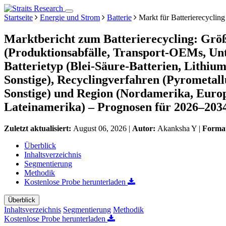
Startseite
Energie und Strom
Batterie
Markt für Batterierecycling
Marktbericht zum Batterierecycling: Größ
(Produktionsabfälle, Transport-OEMs, Unt
Batterietyp (Blei-Säure-Batterien, Lithiu
Sonstige), Recyclingverfahren (Pyrometall
Sonstige) und Region (Nordamerika, Europ
Lateinamerika) – Prognosen für 2026–203
Zuletzt aktualisiert:
August 06, 2026
|
Autor:
Akanksha Y
|
Forma
Überblick
Inhaltsverzeichnis
Segmentierung
Methodik
Kostenlose Probe herunterladen
Überblick
Inhaltsverzeichnis
Segmentierung
Methodik
Kostenlose Probe herunterladen