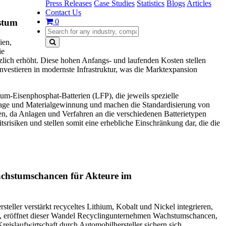
Press Releases
Case Studies
Statistics
Blogs
Articles
Contact Us
0
stum
ien,
ie
lich erhöht. Diese hohen Anfangs- und laufenden Kosten stellen
nvestieren in modernste Infrastruktur, was die Marktexpansion
ium-Eisenphosphat-Batterien (LFP), die jeweils spezielle
tage und Materialgewinnung und machen die Standardisierung von
ten, da Anlagen und Verfahren an die verschiedenen Batterietypen
isiken und stellen somit eine erhebliche Einschränkung dar, die die
Wachstumschancen für Akteure im
eller verstärkt recyceltes Lithium, Kobalt und Nickel integrieren,
n, eröffnet dieser Wandel Recyclingunternehmen Wachstumschancen,
reislaufwirtschaft durch Automobilhersteller sichern sich