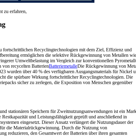
t zu erfahren,
ng
u fortschrittlichen Recyclingtechnologien mit dem Ziel, Effizienz und
Aufbereitung ermöglichen die selektive Rückgewinnung von Metallen wi
ingerer Umweltbelastung im Vergleich zur konventionellen Pyrometall
n von recycelten Batterien
Batteriemetalle
Die Rückgewinnung von Meta
023 wurden über 40 % des verfügbaren Ausgangsmaterials für Nickel 
t die spürbare Wirkung fortschrittlicher Recyclingtechnologien. Die
riepacks sicher zu zerlegen, die Exposition von Menschen gegenüber
und stationären Speichern für Zweitnutzungsanwendungen ist ein Mark
rer Restkapazität und Leistungsfähigkeit geprüft und anschließend in
msystemen eingesetzt. Dieser Ansatz verlängert die Nutzungsdauer der
n für die Materialrückgewinnung. Durch die Nutzung von
 reduzieren, den Gesamtwert der Batterien über ihren gesamten