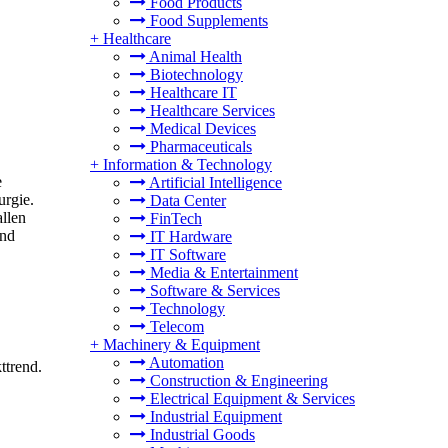
Food Products
Food Supplements
+
Healthcare
Animal Health
Biotechnology
Healthcare IT
Healthcare Services
Medical Devices
Pharmaceuticals
+
Information & Technology
e
Artificial Intelligence
urgie.
Data Center
llen
FinTech
und
IT Hardware
IT Software
Media & Entertainment
Software & Services
Technology
Telecom
+
Machinery & Equipment
Automation
ttrend.
Construction & Engineering
Electrical Equipment & Services
Industrial Equipment
Industrial Goods