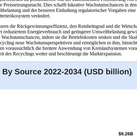
e Preissetzungsmacht. Dies schafft lukrative Wachstumschancen in den
eltbelastung und der besseren Einhaltung regulatorischer Vorgaben ein
tterieökosystem verändert.
ssern die Rückgewinnungseffizienz, den Reinheitsgrad und die Wirtscha
bei reduziertem Energieverbrauch und geringerer Umweltbelastung gew
e Wachstumschancen, indem sie die Betriebskosten senken und die Skal
 Recycling neue Wachstumsperspektiven und ermöglichen es ihm, hinsich
en voraussichtlich die breitere Anwendung von Kreislaufsystemen vora
hkeit des Recyclings weiter und beschleunigt die Marktexpansion.