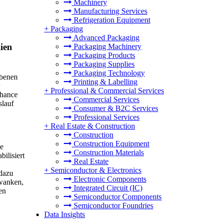
Machinery
Manufacturing Services
Refrigeration Equipment
+
Packaging
Advanced Packaging
ien
Packaging Machinery
Packaging Products
Packaging Supplies
Packaging Technology
ebenen
Printing & Labelling
+
Professional & Commercial Services
Chance
Commercial Services
slauf
Consumer & B2C Services
Professional Services
+
Real Estate & Construction
Construction
Construction Equipment
ie
Construction Materials
ilisiert
Real Estate
+
Semiconductor & Electronics
 dazu
Electronic Components
hwanken,
Integrated Circuit (IC)
en
Semiconductor Components
Semiconductor Foundries
Data Insights