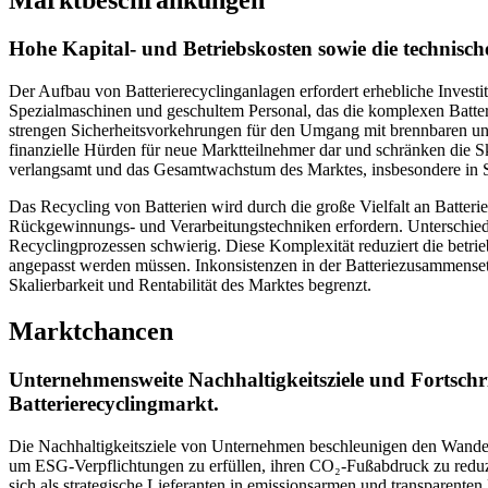
Marktbeschränkungen
Hohe Kapital- und Betriebskosten sowie die technis
Der Aufbau von Batterierecyclinganlagen erfordert erhebliche Investit
Spezialmaschinen und geschultem Personal, das die komplexen Batte
strengen Sicherheitsvorkehrungen für den Umgang mit brennbaren und
finanzielle Hürden für neue Marktteilnehmer dar und schränken die Sk
verlangsamt und das Gesamtwachstum des Marktes, insbesondere in 
Das Recycling von Batterien wird durch die große Vielfalt an Batteri
Rückgewinnungs- und Verarbeitungstechniken erfordern. Unterschied
Recyclingprozessen schwierig. Diese Komplexität reduziert die betrie
angepasst werden müssen. Inkonsistenzen in der Batteriezusammensetz
Skalierbarkeit und Rentabilität des Marktes begrenzt.
Marktchancen
Unternehmensweite Nachhaltigkeitsziele und Fortschr
Batterierecyclingmarkt.
Die Nachhaltigkeitsziele von Unternehmen beschleunigen den Wandel 
um ESG-Verpflichtungen zu erfüllen, ihren CO₂-Fußabdruck zu redu
sich als strategische Lieferanten in emissionsarmen und transparenten