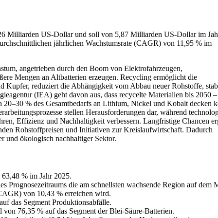
,26 Milliarden US-Dollar und soll von 5,87 Milliarden US-Dollar im Ja
durchschnittlichen jährlichen Wachstumsrate (CAGR) von 11,95 % im
achstum, angetrieben durch den Boom von Elektrofahrzeugen,
ßere Mengen an Altbatterien erzeugen. Recycling ermöglicht die
 Kupfer, reduziert die Abhängigkeit vom Abbau neuer Rohstoffe, stabil
gieagentur (IEA) geht davon aus, dass recycelte Materialien bis 2050 –
 20–30 % des Gesamtbedarfs an Lithium, Nickel und Kobalt decken k
erarbeitungsprozesse stellen Herausforderungen dar, während technolo
ahren, Effizienz und Nachhaltigkeit verbessern. Langfristige Chancen e
den Rohstoffpreisen und Initiativen zur Kreislaufwirtschaft. Dadurch
bler und ökologisch nachhaltiger Sektor.
 63,48 % im Jahr 2025.
 des Prognosezeitraums die am schnellsten wachsende Region auf dem 
 (CAGR) von 10,43 % erreichen wird.
 auf das Segment Produktionsabfälle.
eil von 76,35 % auf das Segment der Blei-Säure-Batterien.