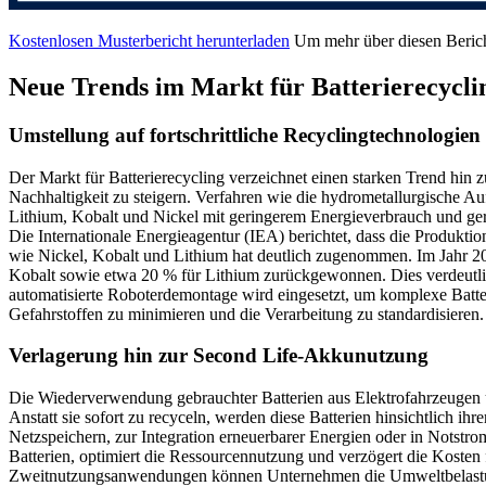
Kostenlosen Musterbericht herunterladen
Um mehr über diesen Berich
Neue Trends im Markt für Batterierecycli
Umstellung auf fortschrittliche Recyclingtechnologien
Der Markt für Batterierecycling verzeichnet einen starken Trend hin z
Nachhaltigkeit zu steigern. Verfahren wie die hydrometallurgische 
Lithium, Kobalt und Nickel mit geringerem Energieverbrauch und ger
Die Internationale Energieagentur (IEA) berichtet, dass die Produktio
wie Nickel, Kobalt und Lithium hat deutlich zugenommen. Im Jahr 2
Kobalt sowie etwa 20 % für Lithium zurückgewonnen. Dies verdeutlich
automatisierte Roboterdemontage wird eingesetzt, um komplexe Batte
Gefahrstoffen zu minimieren und die Verarbeitung zu standardisieren.
Verlagerung hin zur Second Life-Akkunutzung
Die Wiederverwendung gebrauchter Batterien aus Elektrofahrzeugen 
Anstatt sie sofort zu recyceln, werden diese Batterien hinsichtlich ih
Netzspeichern, zur Integration erneuerbarer Energien oder in Notstro
Batterien, optimiert die Ressourcennutzung und verzögert die Koste
Zweitnutzungsanwendungen können Unternehmen die Umweltbelastung