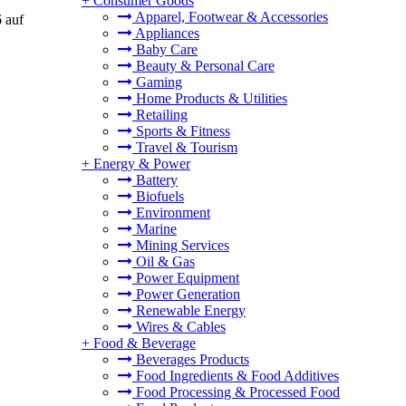
+
Consumer Goods
Apparel, Footwear & Accessories
 auf
Appliances
Baby Care
Beauty & Personal Care
Gaming
Home Products & Utilities
Retailing
Sports & Fitness
Travel & Tourism
+
Energy & Power
Battery
Biofuels
Environment
Marine
Mining Services
Oil & Gas
Power Equipment
Power Generation
Renewable Energy
Wires & Cables
+
Food & Beverage
Beverages Products
Food Ingredients & Food Additives
Food Processing & Processed Food