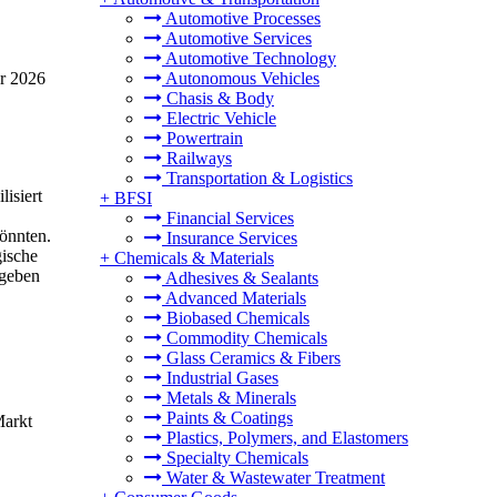
Automotive Processes
Automotive Services
Automotive Technology
hr 2026
Autonomous Vehicles
Chasis & Body
Electric Vehicle
Powertrain
Railways
Transportation & Logistics
isiert
+
BFSI
Financial Services
önnten.
Insurance Services
gische
+
Chemicals & Materials
rgeben
Adhesives & Sealants
Advanced Materials
Biobased Chemicals
Commodity Chemicals
Glass Ceramics & Fibers
Industrial Gases
Metals & Minerals
Paints & Coatings
Markt
Plastics, Polymers, and Elastomers
Specialty Chemicals
Water & Wastewater Treatment