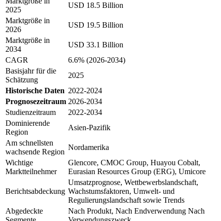
Marktgröße in
USD 18.5 Billion
2025
Marktgröße in
USD 19.5 Billion
2026
Marktgröße in
USD 33.1 Billion
2034
CAGR
6.6% (2026-2034)
Basisjahr für die
2025
Schätzung
Historische Daten
2022-2024
Prognosezeitraum
2026-2034
Studienzeitraum
2022-2034
Dominierende
Asien-Pazifik
Region
Am schnellsten
Nordamerika
wachsende Region
Wichtige
Glencore, CMOC Group, Huayou Cobalt,
Marktteilnehmer
Eurasian Resources Group (ERG), Umicore
Umsatzprognose, Wettbewerbslandschaft,
Berichtsabdeckung
Wachstumsfaktoren, Umwelt- und
Regulierungslandschaft sowie Trends
Abgedeckte
Nach Produkt, Nach Endverwendung Nach
Segmente
Verwendungszweck