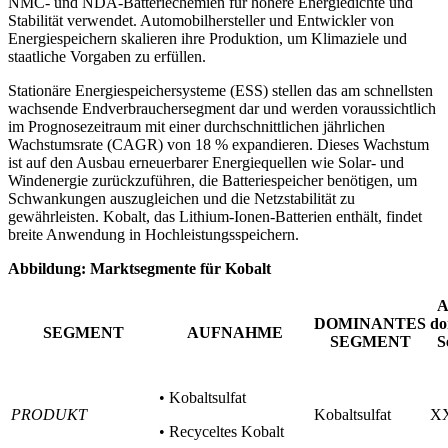
NMC- und NDA-Batteriechemien für höhere Energiedichte und
Stabilität verwendet. Automobilhersteller und Entwickler von
Energiespeichern skalieren ihre Produktion, um Klimaziele und
staatliche Vorgaben zu erfüllen.
Stationäre Energiespeichersysteme (ESS) stellen das am schnellsten
wachsende Endverbrauchersegment dar und werden voraussichtlich
im Prognosezeitraum mit einer durchschnittlichen jährlichen
Wachstumsrate (CAGR) von 18 % expandieren. Dieses Wachstum
ist auf den Ausbau erneuerbarer Energiequellen wie Solar- und
Windenergie zurückzuführen, die Batteriespeicher benötigen, um
Schwankungen auszugleichen und die Netzstabilität zu
gewährleisten. Kobalt, das Lithium-Ionen-Batterien enthält, findet
breite Anwendung in Hochleistungsspeichern.
Abbildung: Marktsegmente für Kobalt
A
DOMINANTES
do
SEGMENT
AUFNAHME
SEGMENT
S
• Kobaltsulfat
PRODUKT
Kobaltsulfat
X
• Recyceltes Kobalt