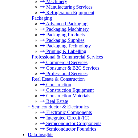
Machinery
Manufacturing Services
Refrigeration Equipment
+
Packaging
Advanced Packaging
Packaging Machinery
Packaging Products
Packaging Supplies
Packaging Technology
Printing & Labelling
+
Professional & Commercial Services
Commercial Services
Consumer & B2C Services
Professional Services
+
Real Estate & Construction
Construction
Construction Equipment
Construction Materials
Real Estate
+
Semiconductor & Electronics
Electronic Components
Integrated Circuit (IC)
Semiconductor Components
Semiconductor Foundries
Data Insights