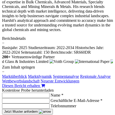
of expertise in Bulk Chemicals, Advanced Materials, Specialty
Chemicals, and Mining Minerals & Metals. His research blends
technical depth with market intelligence, delivering data-driven
insights to help businesses navigate complex industrial landscapes.
Harshit's analytical approach and commitment to accuracy make him
a trusted source for understanding evolving market dynamics in the
global chemicals and mining sectors.
Berichtsdetails
−
Basisjahr: 2025
Studienzeitraum: 2022-2034
Historisches Jahr:
2022-2024
Seitenanzahl: 150
Berichtscode: SR660DR
200+
Vertrauenswürdige Partner
Zum Inhalt springen
−
Marktüberblick
Marktdynamik
Segmentanalyse
Regionale Analyse
Wettbewerbslandschaft
Neueste Entwicklungen
Diesen Bericht erhalten
Kostenlose Probe herunterladen
Name *
Geschäftliche E-Mail-Adresse *
Telefonnummer
Jetzt Muster anfordern