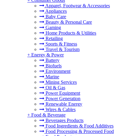
+
Consumer Goods
Apparel, Footwear & Accessories
Appliances
Baby Care
Beauty & Personal Care
Gaming
Home Products & Utilities
Retailing
Sports & Fitness
Travel & Tourism
+
Energy & Power
Battery
Biofuels
Environment
Marine
Mining Services
Oil & Gas
Power Equipment
Power Generation
Renewable Energy
Wires & Cables
+
Food & Beverage
Beverages Products
Food Ingredients & Food Additives
Food Processing & Processed Food