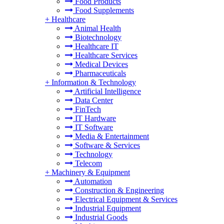
Food Products
Food Supplements
+
Healthcare
Animal Health
Biotechnology
Healthcare IT
Healthcare Services
Medical Devices
Pharmaceuticals
+
Information & Technology
Artificial Intelligence
Data Center
FinTech
IT Hardware
IT Software
Media & Entertainment
Software & Services
Technology
Telecom
+
Machinery & Equipment
Automation
Construction & Engineering
Electrical Equipment & Services
Industrial Equipment
Industrial Goods