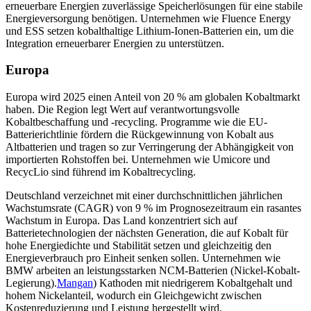
erneuerbare Energien zuverlässige Speicherlösungen für eine stabile
Energieversorgung benötigen. Unternehmen wie Fluence Energy
und ESS setzen kobalthaltige Lithium-Ionen-Batterien ein, um die
Integration erneuerbarer Energien zu unterstützen.
Europa
Europa wird 2025 einen Anteil von 20 % am globalen Kobaltmarkt
haben. Die Region legt Wert auf verantwortungsvolle
Kobaltbeschaffung und -recycling. Programme wie die EU-
Batterierichtlinie fördern die Rückgewinnung von Kobalt aus
Altbatterien und tragen so zur Verringerung der Abhängigkeit von
importierten Rohstoffen bei. Unternehmen wie Umicore und
RecycLio sind führend im Kobaltrecycling.
Deutschland verzeichnet mit einer durchschnittlichen jährlichen
Wachstumsrate (CAGR) von 9 % im Prognosezeitraum ein rasantes
Wachstum in Europa. Das Land konzentriert sich auf
Batterietechnologien der nächsten Generation, die auf Kobalt für
hohe Energiedichte und Stabilität setzen und gleichzeitig den
Energieverbrauch pro Einheit senken sollen. Unternehmen wie
BMW arbeiten an leistungsstarken NCM-Batterien (Nickel-Kobalt-
Legierung).
Mangan
) Kathoden mit niedrigerem Kobaltgehalt und
hohem Nickelanteil, wodurch ein Gleichgewicht zwischen
Kostenreduzierung und Leistung hergestellt wird.