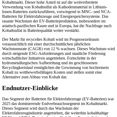
Kobaltmarkt. Dieser hohe Anteil ist auf die weitverbreitete
Verwendung von Kobaltsulfat als Kathodenmaterial in Lithium-
Ionen-Batterien zurückzuführen, vorwiegend in MNC- und NCA-
Batterien für Elektrofahrzeuge und Energiespeichersysteme. Das
rasante Wachstum der EV-Batterieproduktion, insbesondere im
asiatisch-pazifischen Raum und in Europa, hat die Nachfrage nach
Kobaltsulfat in Batteriequalität weiter verstärkt.
Der Markt für recyceltes Kobalt wird im Prognosezeitraum
voraussichtlich mit einer durchschnittlichen jährlichen
Wachstumsrate (CAGR) von 12 % wachsen. Dieses Wachstum wird
durch steigende ESG-Anforderungen und staatliche Förderung
wirtschaftlicher Initiativen angetrieben. Fortschritte in der
hydrometallurgischen Aufbereitung und im geschlossenen
Recyclingkreislauf ermöglichen die Gewinnung von hochreinem
Kobalt zu wettbewerbsfähigen Kosten und stellen somit eine
Alternative zum Abbau von Kobalt dar.
Endnutzer-Einblicke
Das Segment der Batterien für Elektrofahrzeuge (EV-Batterien) war
2025 das dominierende Endverbrauchssegment im Kobaltmarkt.
Dieses Segment wird durch das Wachstum der
Elektrofahrzeugindustrie angetrieben, die weiterhin kobalthaltige