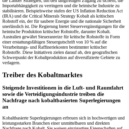
die Länder Strategien, um den langfristigen Zugang zu sichern, die
Importabhängigkeit zu verringern und die heimische Industrie zu
stabilisieren. Beispielsweise stufen der US Inflation Reduction Act
(IRA) und die Critical Minerals Strategy Kobalt als kritischen
Rohstoff ein, der für saubere Energie und die nationale Sicherheit
unerlässlich ist. Die Regierung bietet Steuervergünstigungen für die
heimische Produktion kritischer Rohstoffe, darunter Kobalt.
Australien gewährt Steueranreize für kritische Rohstoffe in Form
einer erstattungsfähigen Steuergutschrift von 10 % auf die
Verarbeitungs- und Raffineriekosten bestimmter kritischer
Rohstoffe. Diese Initiativen zielen darauf ab, den geografischen
Schwerpunkt der Kobaltproduktion auf diversifizierte Gebiete zu
verlagern.
Treiber des Kobaltmarktes
Steigende Investitionen in die Luft- und Raumfahrt
sowie die Verteidigungsindustrie treiben die
Nachfrage nach kobaltbasierten Superlegierungen
an
Kobaltbasierte Superlegierungen erfreuen sich in hochwertigen und
leistungsstarken Branchen einer unmittelbaren und direkten
Nachfrage nach Kobalt. Sie weisen einzigartige Eigenschaften auf