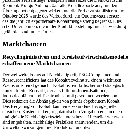
plötzliche Preisanstiege. Beispielsweise setzte die Demokratische
Republik Kongo Anfang 2025 alle Kobaltexporte aus, um dem
Überangebot entgegenzuwirken und die Preise zu stabilisieren. Im
Oktober 2025 wurde das Verbot durch ein Quotensystem ersetzt,
das die jährlich exportierbare Kobaltmenge streng begrenzt. Dies
setzt Unternehmen, die in der Produktherstellung und -entwicklung
gefährdet sind, unter Druck.
Marktchancen
Recyclinginitiativen und Kreislaufwirtschaftsmodelle
schaffen neue Marktchancen
Der weltweite Fokus auf Nachhaltigkeit, ESG-Compliance und
Ressourceneffizienz hat das Kobaltrecycling zu einem wichtigen
Wachstumsmarkt gemacht. Kobalt ist ein kritischer und strategisch
konzentrierter Rohstoff, der aus Lithium-Ionen-Batterien,
Industrieabfällen und Elektronikschrott gewonnen werden kann.
Dies reduziert die Abhängigkeit von primär abgebautem Kobalt.
Das Recycling von Kobalt kann eine sekundäre Bezugsquelle
darstellen, Kosten senken, regulatorischen Vorgaben entsprechen
und globale Nachhaltigkeitsziele unterstützen. Hersteller weltweit
sind angehalten, nachhaltige Praktiken anzuwenden, um die
Umweltauswirkungen ihrer Produktion und des