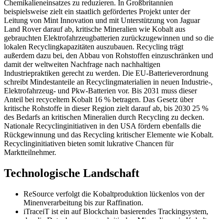
Chemikalieneinsatzes zu reduzieren. In Großbritannien
beispielsweise zielt ein staatlich gefördertes Projekt unter der
Leitung von Mint Innovation und mit Unterstützung von Jaguar
Land Rover darauf ab, kritische Mineralien wie Kobalt aus
gebrauchten Elektrofahrzeugbatterien zurückzugewinnen und so die
lokalen Recyclingkapazitäten auszubauen. Recycling trägt
außerdem dazu bei, den Abbau von Rohstoffen einzuschränken und
damit der weltweiten Nachfrage nach nachhaltigen
Industriepraktiken gerecht zu werden. Die EU-Batterieverordnung
schreibt Mindestanteile an Recyclingmaterialien in neuen Industrie-,
Elektrofahrzeug- und Pkw-Batterien vor. Bis 2031 muss dieser
Anteil bei recyceltem Kobalt 16 % betragen. Das Gesetz über
kritische Rohstoffe in dieser Region zielt darauf ab, bis 2030 25 %
des Bedarfs an kritischen Mineralien durch Recycling zu decken.
Nationale Recyclinginitiativen in den USA fördern ebenfalls die
Rückgewinnung und das Recycling kritischer Elemente wie Kobalt.
Recyclinginitiativen bieten somit lukrative Chancen für
Marktteilnehmer.
Technologische Landschaft
ReSource verfolgt die Kobaltproduktion lückenlos von der
Minenverarbeitung bis zur Raffination.
iTraceiT ist ein auf Blockchain basierendes Trackingsystem,