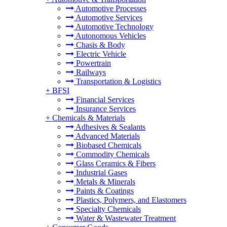
Automotive Processes
Automotive Services
Automotive Technology
Autonomous Vehicles
Chasis & Body
Electric Vehicle
Powertrain
Railways
Transportation & Logistics
+
BFSI
Financial Services
Insurance Services
+
Chemicals & Materials
Adhesives & Sealants
Advanced Materials
Biobased Chemicals
Commodity Chemicals
Glass Ceramics & Fibers
Industrial Gases
Metals & Minerals
Paints & Coatings
Plastics, Polymers, and Elastomers
Specialty Chemicals
Water & Wastewater Treatment