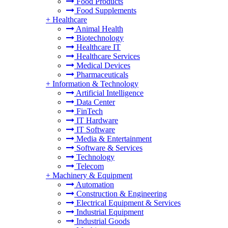
Food Products
Food Supplements
+
Healthcare
Animal Health
Biotechnology
Healthcare IT
Healthcare Services
Medical Devices
Pharmaceuticals
+
Information & Technology
Artificial Intelligence
Data Center
FinTech
IT Hardware
IT Software
Media & Entertainment
Software & Services
Technology
Telecom
+
Machinery & Equipment
Automation
Construction & Engineering
Electrical Equipment & Services
Industrial Equipment
Industrial Goods