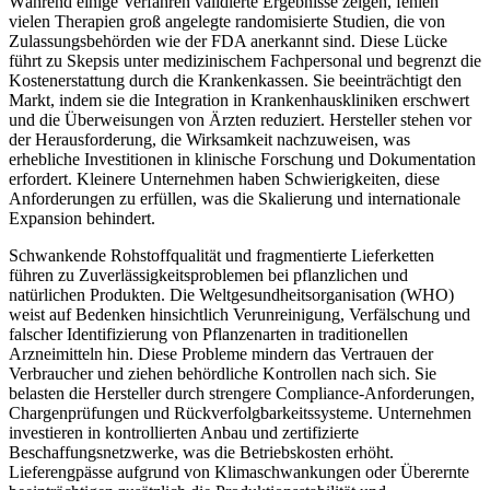
Während einige Verfahren validierte Ergebnisse zeigen, fehlen
vielen Therapien groß angelegte randomisierte Studien, die von
Zulassungsbehörden wie der FDA anerkannt sind. Diese Lücke
führt zu Skepsis unter medizinischem Fachpersonal und begrenzt die
Kostenerstattung durch die Krankenkassen. Sie beeinträchtigt den
Markt, indem sie die Integration in Krankenhauskliniken erschwert
und die Überweisungen von Ärzten reduziert. Hersteller stehen vor
der Herausforderung, die Wirksamkeit nachzuweisen, was
erhebliche Investitionen in klinische Forschung und Dokumentation
erfordert. Kleinere Unternehmen haben Schwierigkeiten, diese
Anforderungen zu erfüllen, was die Skalierung und internationale
Expansion behindert.
Schwankende Rohstoffqualität und fragmentierte Lieferketten
führen zu Zuverlässigkeitsproblemen bei pflanzlichen und
natürlichen Produkten. Die Weltgesundheitsorganisation (WHO)
weist auf Bedenken hinsichtlich Verunreinigung, Verfälschung und
falscher Identifizierung von Pflanzenarten in traditionellen
Arzneimitteln hin. Diese Probleme mindern das Vertrauen der
Verbraucher und ziehen behördliche Kontrollen nach sich. Sie
belasten die Hersteller durch strengere Compliance-Anforderungen,
Chargenprüfungen und Rückverfolgbarkeitssysteme. Unternehmen
investieren in kontrollierten Anbau und zertifizierte
Beschaffungsnetzwerke, was die Betriebskosten erhöht.
Lieferengpässe aufgrund von Klimaschwankungen oder Überernte