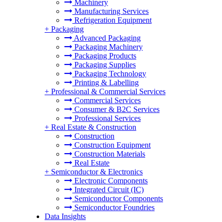
Machinery
Manufacturing Services
Refrigeration Equipment
+
Packaging
Advanced Packaging
Packaging Machinery
Packaging Products
Packaging Supplies
Packaging Technology
Printing & Labelling
+
Professional & Commercial Services
Commercial Services
Consumer & B2C Services
Professional Services
+
Real Estate & Construction
Construction
Construction Equipment
Construction Materials
Real Estate
+
Semiconductor & Electronics
Electronic Components
Integrated Circuit (IC)
Semiconductor Components
Semiconductor Foundries
Data Insights