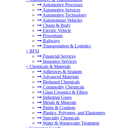
Automotive Processes
Automotive Services
Automotive Technology
Autonomous Vehicles
Chasis & Body
Electric Vehicle
Powertrain
Railways
Transportation & Logistics
+
BFSI
Financial Services
Insurance Services
+
Chemicals & Materials
Adhesives & Sealants
Advanced Materials
Biobased Chemicals
Commodity Chemicals
Glass Ceramics & Fibers
Industrial Gases
Metals & Minerals
Paints & Coatings
Plastics, Polymers, and Elastomers
Specialty Chemicals
Water & Wastewater Treatment