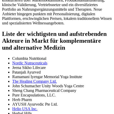
konkurrieren über Markenbekanntheit, Produktstandardisierung,
klinische Validierung, Vertriebsnetze und ein diversifiziertes
Portfolio an Nahrungsergänzungsmitteln und Therapien. Neue
Anbieter hingegen punkten mit Personalisierung, digitalen
Plattformen, erschwinglichen Preisen, lokalem traditionellem Wissen
und spezialisierten Wellnessangeboten.
Liste der wichtigsten und aufstrebenden
Akteure in Markt für komplementäre
und alternative Medizin
Columbia Nutritional
Nordic Nutraceuticals
Jeena Sikho Lifecare
Patanjali Ayurved
Ramamani Iyengar Memorial Yoga Institute
The Healing Company Ltd.
John Schumacher Unity Woods Yoga Centre
Sheng Chang Pharmaceutical Company
Pure Encapsulations, LLC.
Herb Pharm
AYUSH Ayurvedic Pte Ltd.
Helio USA Inc.
Herbal Hills