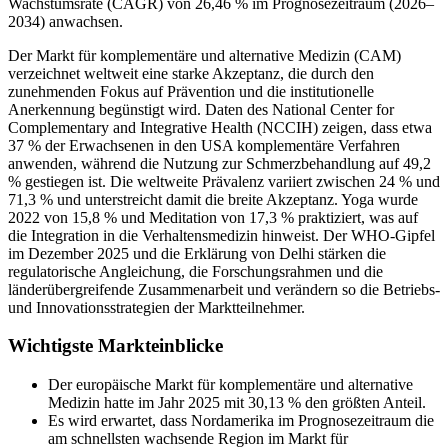
Wachstumsrate (CAGR) von 26,46 % im Prognosezeitraum (2026–
2034) anwachsen.
Der Markt für komplementäre und alternative Medizin (CAM)
verzeichnet weltweit eine starke Akzeptanz, die durch den
zunehmenden Fokus auf Prävention und die institutionelle
Anerkennung begünstigt wird. Daten des National Center for
Complementary and Integrative Health (NCCIH) zeigen, dass etwa
37 % der Erwachsenen in den USA komplementäre Verfahren
anwenden, während die Nutzung zur Schmerzbehandlung auf 49,2
% gestiegen ist. Die weltweite Prävalenz variiert zwischen 24 % und
71,3 % und unterstreicht damit die breite Akzeptanz. Yoga wurde
2022 von 15,8 % und Meditation von 17,3 % praktiziert, was auf
die Integration in die Verhaltensmedizin hinweist. Der WHO-Gipfel
im Dezember 2025 und die Erklärung von Delhi stärken die
regulatorische Angleichung, die Forschungsrahmen und die
länderübergreifende Zusammenarbeit und verändern so die Betriebs-
und Innovationsstrategien der Marktteilnehmer.
Wichtigste Markteinblicke
Der europäische Markt für komplementäre und alternative
Medizin hatte im Jahr 2025 mit 30,13 % den größten Anteil.
Es wird erwartet, dass Nordamerika im Prognosezeitraum die
am schnellsten wachsende Region im Markt für