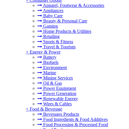
+
Consumer Goods
Apparel, Footwear & Accessories
Appliances
Baby Care
Beauty & Personal Care
Gaming
Home Products & Utilities
Retailing
Sports & Fitness
Travel & Tourism
+
Energy & Power
Battery
Biofuels
Environment
Marine
Mining Services
Oil & Gas
Power Equipment
Power Generation
Renewable Energy
Wires & Cables
+
Food & Beverage
Beverages Products
Food Ingredients & Food Additives
Food Processing & Processed Food