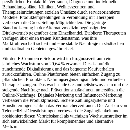
persönlichen Kontakt für Vertrauen, Diagnose und individuelle
Behandlungspläne. Kliniken, Wellnesszentren und
Therapieeinrichtungen erzielen Umsätze durch serviceorientierte
Modelle. Produktempfehlungen in Verbindung mit Therapien
verbessern die Cross-Selling-Möglichkeiten. Die geringe
Standardisierung in der Alternativmedizin begünstigt den
Direktvertrieb gegenüber dem Einzelhandel. Etablierte Therapeuten
verfügen über einen treuen Kundenstamm, was ihre
Marktführerschaft sichert und eine stabile Nachfrage in städtischen
und stadtnahen Gebieten gewährleistet.
Für den E-Commerce-Sektor wird im Prognosezeitraum ein
jährliches Wachstum von 29,64 % erwartet. Dies ist auf die
zunehmende Digitalisierung und das bequeme Kaufverhalten
zurückzuführen. Online-Plattformen bieten einfachen Zugang zu
pflanzlichen Produkten, Nahrungsergänzungsmitteln und virtuellen
Therapiesitzungen. Das wachsende Gesundheitsbewusstsein und die
steigende Nachfrage nach Präventionsmaßnahmen unterstützen die
Online-Nachfrage. Digitales Marketing und Influencer-Marketing
verbessern die Produktpräsenz. Sichere Zahlungssysteme und
Hauslieferungen stärken das Verbrauchervertrauen. Der Ausbau von
Telemedizin-Dienstleistungen verbessert die Zugänglichkeit und
positioniert diesen Vertriebskanal als wichtigen Wachstumstreiber im
sich entwickelnden Markt für komplementäre und alternative
Medizin.