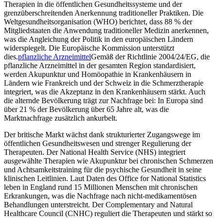
Therapien in die öffentlichen Gesundheitssysteme und der
grenzüberschreitenden Anerkennung traditioneller Praktiken. Die
Weltgesundheitsorganisation (WHO) berichtet, dass 88 % der
Mitgliedstaaten die Anwendung traditioneller Medizin anerkennen,
was die Angleichung der Politik in den europäischen Ländern
widerspiegelt. Die Europäische Kommission unterstützt
dies.
pflanzliche Arzneimittel
Gemäß der Richtlinie 2004/24/EG, die
pflanzliche Arzneimittel in der gesamten Region standardisiert,
werden Akupunktur und Homöopathie in Krankenhäusern in
Ländern wie Frankreich und der Schweiz in die Schmerztherapie
integriert, was die Akzeptanz in den Krankenhäusern stärkt. Auch
die alternde Bevölkerung trägt zur Nachfrage bei: In Europa sind
über 21 % der Bevölkerung über 65 Jahre alt, was die
Marktnachfrage zusätzlich ankurbelt.
Der britische Markt wächst dank strukturierter Zugangswege im
öffentlichen Gesundheitswesen und strenger Regulierung der
Therapeuten. Der National Health Service (NHS) integriert
ausgewählte Therapien wie Akupunktur bei chronischen Schmerzen
und Achtsamkeitstraining für die psychische Gesundheit in seine
klinischen Leitlinien. Laut Daten des Office for National Statistics
leben in England rund 15 Millionen Menschen mit chronischen
Erkrankungen, was die Nachfrage nach nicht-medikamentösen
Behandlungen unterstreicht. Der Complementary and Natural
Healthcare Council (CNHC) reguliert die Therapeuten und stärkt so