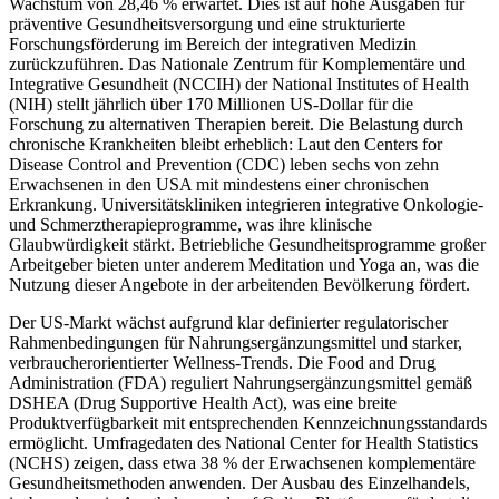
Wachstum von 28,46 % erwartet. Dies ist auf hohe Ausgaben für
präventive Gesundheitsversorgung und eine strukturierte
Forschungsförderung im Bereich der integrativen Medizin
zurückzuführen. Das Nationale Zentrum für Komplementäre und
Integrative Gesundheit (NCCIH) der National Institutes of Health
(NIH) stellt jährlich über 170 Millionen US-Dollar für die
Forschung zu alternativen Therapien bereit. Die Belastung durch
chronische Krankheiten bleibt erheblich: Laut den Centers for
Disease Control and Prevention (CDC) leben sechs von zehn
Erwachsenen in den USA mit mindestens einer chronischen
Erkrankung. Universitätskliniken integrieren integrative Onkologie-
und Schmerztherapieprogramme, was ihre klinische
Glaubwürdigkeit stärkt. Betriebliche Gesundheitsprogramme großer
Arbeitgeber bieten unter anderem Meditation und Yoga an, was die
Nutzung dieser Angebote in der arbeitenden Bevölkerung fördert.
Der US-Markt wächst aufgrund klar definierter regulatorischer
Rahmenbedingungen für Nahrungsergänzungsmittel und starker,
verbraucherorientierter Wellness-Trends. Die Food and Drug
Administration (FDA) reguliert Nahrungsergänzungsmittel gemäß
DSHEA (Drug Supportive Health Act), was eine breite
Produktverfügbarkeit mit entsprechenden Kennzeichnungsstandards
ermöglicht. Umfragedaten des National Center for Health Statistics
(NCHS) zeigen, dass etwa 38 % der Erwachsenen komplementäre
Gesundheitsmethoden anwenden. Der Ausbau des Einzelhandels,