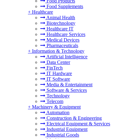
Food Products
Food Supplements
+
Healthcare
Animal Health
Biotechnology
Healthcare IT
Healthcare Services
Medical Devices
Pharmaceuticals
+
Information & Technology
Artificial Intelligence
Data Center
FinTech
IT Hardware
IT Software
Media & Entertainment
Software & Services
Technology
Telecom
+
Machinery & Equipment
Automation
Construction & Engineering
Electrical Equipment & Services
Industrial Equipment
Industrial Goods