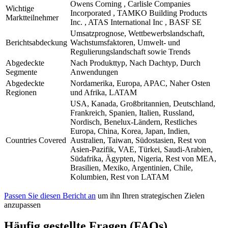
Owens Corning , Carlisle Companies
Wichtige
Incorporated , TAMKO Building Products
Marktteilnehmer
Inc. , ATAS International Inc , BASF SE
Umsatzprognose, Wettbewerbslandschaft,
Berichtsabdeckung
Wachstumsfaktoren, Umwelt- und
Regulierungslandschaft sowie Trends
Abgedeckte
Nach Produkttyp, Nach Dachtyp, Durch
Segmente
Anwendungen
Abgedeckte
Nordamerika, Europa, APAC, Naher Osten
Regionen
und Afrika, LATAM
USA, Kanada, Großbritannien, Deutschland,
Frankreich, Spanien, Italien, Russland,
Nordisch, Benelux-Ländern, Restliches
Europa, China, Korea, Japan, Indien,
Countries Covered
Australien, Taiwan, Südostasien, Rest von
Asien-Pazifik, VAE, Türkei, Saudi-Arabien,
Südafrika, Ägypten, Nigeria, Rest von MEA,
Brasilien, Mexiko, Argentinien, Chile,
Kolumbien, Rest von LATAM
Passen Sie diesen Bericht an
um ihn Ihren strategischen Zielen
anzupassen
Häufig gestellte Fragen (FAQs)