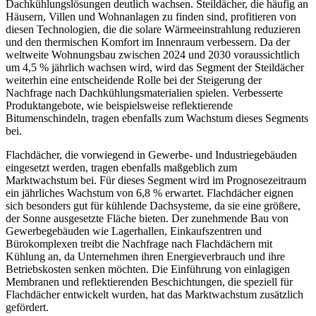
Dachkühlungslösungen deutlich wachsen. Steildächer, die häufig an
Häusern, Villen und Wohnanlagen zu finden sind, profitieren von
diesen Technologien, die die solare Wärmeeinstrahlung reduzieren
und den thermischen Komfort im Innenraum verbessern. Da der
weltweite Wohnungsbau zwischen 2024 und 2030 voraussichtlich
um 4,5 % jährlich wachsen wird, wird das Segment der Steildächer
weiterhin eine entscheidende Rolle bei der Steigerung der
Nachfrage nach Dachkühlungsmaterialien spielen. Verbesserte
Produktangebote, wie beispielsweise reflektierende
Bitumenschindeln, tragen ebenfalls zum Wachstum dieses Segments
bei.
Flachdächer, die vorwiegend in Gewerbe- und Industriegebäuden
eingesetzt werden, tragen ebenfalls maßgeblich zum
Marktwachstum bei. Für dieses Segment wird im Prognosezeitraum
ein jährliches Wachstum von 6,8 % erwartet. Flachdächer eignen
sich besonders gut für kühlende Dachsysteme, da sie eine größere,
der Sonne ausgesetzte Fläche bieten. Der zunehmende Bau von
Gewerbegebäuden wie Lagerhallen, Einkaufszentren und
Bürokomplexen treibt die Nachfrage nach Flachdächern mit
Kühlung an, da Unternehmen ihren Energieverbrauch und ihre
Betriebskosten senken möchten. Die Einführung von einlagigen
Membranen und reflektierenden Beschichtungen, die speziell für
Flachdächer entwickelt wurden, hat das Marktwachstum zusätzlich
gefördert.