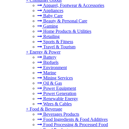
+
Consumer Goods
Apparel, Footwear & Accessories
Appliances
Baby Care
Beauty & Personal Care
Gaming
Home Products & Utilities
Retailing
Sports & Fitness
Travel & Tourism
+
Energy & Power
Battery
Biofuels
Environment
Marine
Mining Services
Oil & Gas
Power Equipment
Power Generation
Renewable Energy
Wires & Cables
+
Food & Beverage
Beverages Products
Food Ingredients & Food Additives
Food Processing & Processed Food