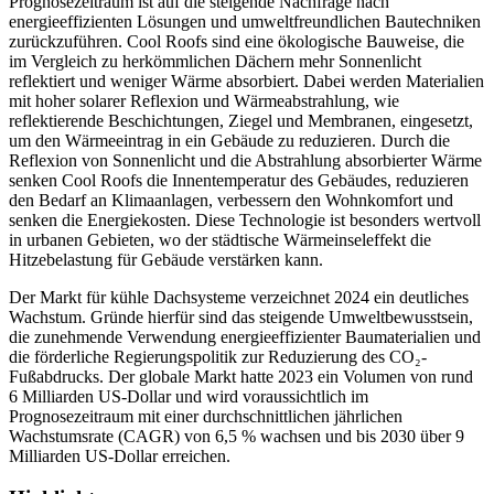
Prognosezeitraum ist auf die steigende Nachfrage nach
energieeffizienten Lösungen und umweltfreundlichen Bautechniken
zurückzuführen. Cool Roofs sind eine ökologische Bauweise, die
im Vergleich zu herkömmlichen Dächern mehr Sonnenlicht
reflektiert und weniger Wärme absorbiert. Dabei werden Materialien
mit hoher solarer Reflexion und Wärmeabstrahlung, wie
reflektierende Beschichtungen, Ziegel und Membranen, eingesetzt,
um den Wärmeeintrag in ein Gebäude zu reduzieren. Durch die
Reflexion von Sonnenlicht und die Abstrahlung absorbierter Wärme
senken Cool Roofs die Innentemperatur des Gebäudes, reduzieren
den Bedarf an Klimaanlagen, verbessern den Wohnkomfort und
senken die Energiekosten. Diese Technologie ist besonders wertvoll
in urbanen Gebieten, wo der städtische Wärmeinseleffekt die
Hitzebelastung für Gebäude verstärken kann.
Der Markt für kühle Dachsysteme verzeichnet 2024 ein deutliches
Wachstum. Gründe hierfür sind das steigende Umweltbewusstsein,
die zunehmende Verwendung energieeffizienter Baumaterialien und
die förderliche Regierungspolitik zur Reduzierung des CO₂-
Fußabdrucks. Der globale Markt hatte 2023 ein Volumen von rund
6 Milliarden US-Dollar und wird voraussichtlich im
Prognosezeitraum mit einer durchschnittlichen jährlichen
Wachstumsrate (CAGR) von 6,5 % wachsen und bis 2030 über 9
Milliarden US-Dollar erreichen.