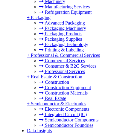
Machinery
Manufacturing Services
Refrigeration Equipment
+
Packaging
Advanced Packaging
Packaging Machinery
Packaging Products
Packaging Supplies
Packaging Technology
Printing & Labelling
+
Professional & Commercial Services
Commercial Services
Consumer & B2C Services
Professional Services
+
Real Estate & Construction
Construction
Construction Equipment
Construction Materials
Real Estate
+
Semiconductor & Electronics
Electronic Components
Integrated Circuit (IC)
Semiconductor Components
Semiconductor Foundries
Data Insights