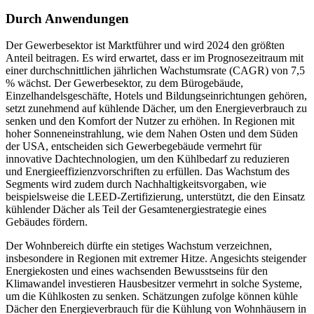
Durch Anwendungen
Der Gewerbesektor ist Marktführer und wird 2024 den größten
Anteil beitragen. Es wird erwartet, dass er im Prognosezeitraum mit
einer durchschnittlichen jährlichen Wachstumsrate (CAGR) von 7,5
% wächst. Der Gewerbesektor, zu dem Bürogebäude,
Einzelhandelsgeschäfte, Hotels und Bildungseinrichtungen gehören,
setzt zunehmend auf kühlende Dächer, um den Energieverbrauch zu
senken und den Komfort der Nutzer zu erhöhen. In Regionen mit
hoher Sonneneinstrahlung, wie dem Nahen Osten und dem Süden
der USA, entscheiden sich Gewerbegebäude vermehrt für
innovative Dachtechnologien, um den Kühlbedarf zu reduzieren
und Energieeffizienzvorschriften zu erfüllen. Das Wachstum des
Segments wird zudem durch Nachhaltigkeitsvorgaben, wie
beispielsweise die LEED-Zertifizierung, unterstützt, die den Einsatz
kühlender Dächer als Teil der Gesamtenergiestrategie eines
Gebäudes fördern.
Der Wohnbereich dürfte ein stetiges Wachstum verzeichnen,
insbesondere in Regionen mit extremer Hitze. Angesichts steigender
Energiekosten und eines wachsenden Bewusstseins für den
Klimawandel investieren Hausbesitzer vermehrt in solche Systeme,
um die Kühlkosten zu senken. Schätzungen zufolge können kühle
Dächer den Energieverbrauch für die Kühlung von Wohnhäusern in