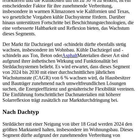
reflektieren und die Kühlkosten um bis zu 30 % zu senken, ist ein
entscheidender Faktor für ihre zunehmende Verbreitung,
insbesondere in warmen Klimazonen wie Kalifornien und Texas,
wo gesetzliche Vorgaben kühle Dachsysteme fördern. Darüber
hinaus unterstützen Fortschritte bei Beschichtungstechnologien, die
eine verbesserte Haltbarkeit und Reflexion bieten, das Wachstum
dieses Segments.
Der Markt für Dachziegel und -schindeln dürfte ebenfalls stetig
wachsen, insbesondere im Wohnbau. Kühle Dachziegel und -
schindeln aus Ton, Beton oder
Asphalt
Materialien dieser Art sind
aufgrund ihrer ästhetischen Wirkung und Funktionalität bei
Steildachsystemen beliebt. Es wird erwartet, dass dieses Segment
von 2024 bis 2030 mit einer durchschnittlichen jährlichen
Wachstumsrate (CAGR) von 6 % wachsen wird, da Hausbesitzer
und Bauträger zunehmend nach umweltfreundlichen Lösungen
suchen, die Energieeffizienz und gestalterische Flexibilität vereinen.
Die Einführung fortschrittlicher Dachmaterialien mit höherer
Solarreflexion trägt zusätzlich zur Marktdurchdringung bei.
Nach Dachtyp
Steildächer mit einer Neigung von über 18 Grad werden 2024 den
größten Marktanteil halten, insbesondere im Wohnungsbau. Dieses
Segment dürfte aufgrund der zunehmenden Verbreitung von