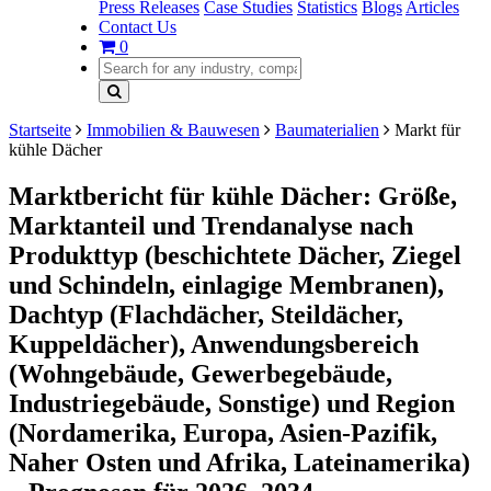
Press Releases
Case Studies
Statistics
Blogs
Articles
Contact Us
0
Startseite
Immobilien & Bauwesen
Baumaterialien
Markt für
kühle Dächer
Marktbericht für kühle Dächer: Größe,
Marktanteil und Trendanalyse nach
Produkttyp (beschichtete Dächer, Ziegel
und Schindeln, einlagige Membranen),
Dachtyp (Flachdächer, Steildächer,
Kuppeldächer), Anwendungsbereich
(Wohngebäude, Gewerbegebäude,
Industriegebäude, Sonstige) und Region
(Nordamerika, Europa, Asien-Pazifik,
Naher Osten und Afrika, Lateinamerika)