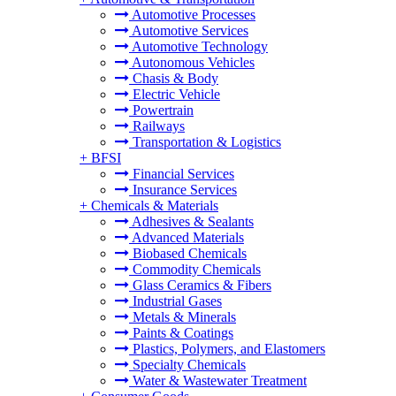
Automotive Processes
Automotive Services
Automotive Technology
Autonomous Vehicles
Chasis & Body
Electric Vehicle
Powertrain
Railways
Transportation & Logistics
+
BFSI
Financial Services
Insurance Services
+
Chemicals & Materials
Adhesives & Sealants
Advanced Materials
Biobased Chemicals
Commodity Chemicals
Glass Ceramics & Fibers
Industrial Gases
Metals & Minerals
Paints & Coatings
Plastics, Polymers, and Elastomers
Specialty Chemicals
Water & Wastewater Treatment