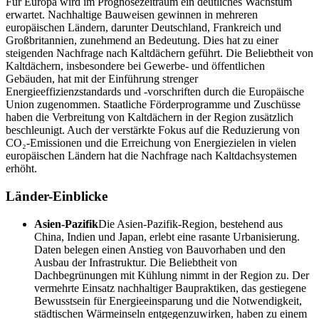
Für Europa wird im Prognosezeitraum ein deutliches Wachstum
erwartet. Nachhaltige Bauweisen gewinnen in mehreren
europäischen Ländern, darunter Deutschland, Frankreich und
Großbritannien, zunehmend an Bedeutung. Dies hat zu einer
steigenden Nachfrage nach Kaltdächern geführt. Die Beliebtheit von
Kaltdächern, insbesondere bei Gewerbe- und öffentlichen
Gebäuden, hat mit der Einführung strenger
Energieeffizienzstandards und -vorschriften durch die Europäische
Union zugenommen. Staatliche Förderprogramme und Zuschüsse
haben die Verbreitung von Kaltdächern in der Region zusätzlich
beschleunigt. Auch der verstärkte Fokus auf die Reduzierung von
CO₂-Emissionen und die Erreichung von Energiezielen in vielen
europäischen Ländern hat die Nachfrage nach Kaltdachsystemen
erhöht.
Länder-Einblicke
Asien-Pazifik
Die Asien-Pazifik-Region, bestehend aus
China, Indien und Japan, erlebt eine rasante Urbanisierung.
Daten belegen einen Anstieg von Bauvorhaben und den
Ausbau der Infrastruktur. Die Beliebtheit von
Dachbegrünungen mit Kühlung nimmt in der Region zu. Der
vermehrte Einsatz nachhaltiger Baupraktiken, das gestiegene
Bewusstsein für Energieeinsparung und die Notwendigkeit,
städtischen Wärmeinseln entgegenzuwirken, haben zu einem