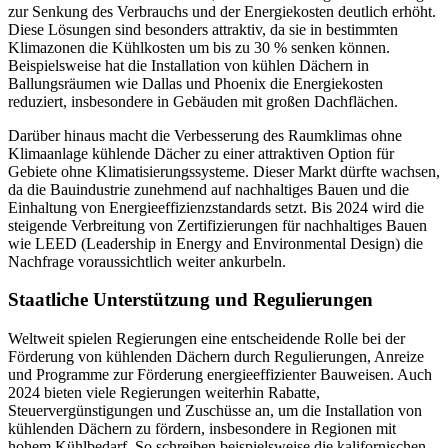
zur Senkung des Verbrauchs und der Energiekosten deutlich erhöht.
Diese Lösungen sind besonders attraktiv, da sie in bestimmten
Klimazonen die Kühlkosten um bis zu 30 % senken können.
Beispielsweise hat die Installation von kühlen Dächern in
Ballungsräumen wie Dallas und Phoenix die Energiekosten
reduziert, insbesondere in Gebäuden mit großen Dachflächen.
Darüber hinaus macht die Verbesserung des Raumklimas ohne
Klimaanlage kühlende Dächer zu einer attraktiven Option für
Gebiete ohne Klimatisierungssysteme. Dieser Markt dürfte wachsen,
da die Bauindustrie zunehmend auf nachhaltiges Bauen und die
Einhaltung von Energieeffizienzstandards setzt. Bis 2024 wird die
steigende Verbreitung von Zertifizierungen für nachhaltiges Bauen
wie LEED (Leadership in Energy and Environmental Design) die
Nachfrage voraussichtlich weiter ankurbeln.
Staatliche Unterstützung und Regulierungen
Weltweit spielen Regierungen eine entscheidende Rolle bei der
Förderung von kühlenden Dächern durch Regulierungen, Anreize
und Programme zur Förderung energieeffizienter Bauweisen. Auch
2024 bieten viele Regierungen weiterhin Rabatte,
Steuervergünstigungen und Zuschüsse an, um die Installation von
kühlenden Dächern zu fördern, insbesondere in Regionen mit
hohem Kühlbedarf. So schreiben beispielsweise die kalifornischen