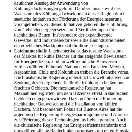
deutlichen Anstieg der Anwendung von
Kühlungsdachlösungen geführt. Darüber hinaus wird das
Wachstum des Kühlungsdachsektors in dieser Region durch
staatliche Initiativen zur Förderung der Energieeinsparung
vorangetrieben. Zu diesen Initiativen gehören die Einführung
von Gebäudeenergiegesetzen und Zertifizierungen für
nachhaltiges Bauen. Insbesondere der expandierende
Gewerbe- und Industriesektor sowie die Bauindustrie bieten
ein erhebliches Marktpotenzial für diese Lösungen.
Lateinamerika
In Lateinamerika ist das rasante Wachstum
des Marktes für kühle Dächer auf das steigende Bewusstsein
für Energieeffizienz und umweltfreundliche Bauweisen
zurückzuführen. Führende Nationen wie Brasilien, Mexiko,
Argentinien, Chile und Kolumbien treiben die Branche voran.
Die brasilianische Regierung unterstützt Umweltinitiativen zur
Senkung des Energiebedarfs für die Kühlung in heißen und
feuchten Gebieten. Die mexikanische Regierung hat
Maßnahmen ergriffen, um dem Hitzeinseleffekt in städtischen
Gebieten entgegenzuwirken. Dazu gehören die Förderung
nachhaltiger Bauweisen und die Installation von kühlen
Dächern. Mit besonderem Fokus auf Buenos Aires hat die
argentinische Regierung Energiesparprogramme und Anreize
zur Förderung dieser Technologien ins Leben gerufen. Auch
die chilenische Regierung hat Energieeffizienzstandards und
umweltfreundliche Bautechniken priorisiert, um deren Einsatz