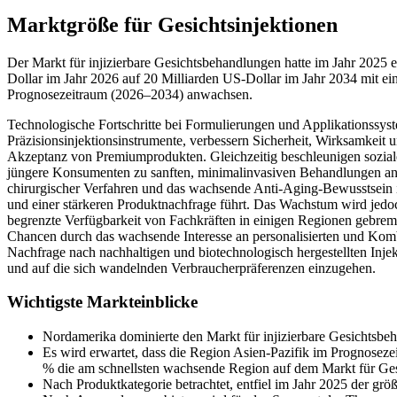
Marktgröße für Gesichtsinjektionen
Der Markt für injizierbare Gesichtsbehandlungen hatte im Jahr 2025 
Dollar im Jahr 2026 auf 20 Milliarden US-Dollar im Jahr 2034 mit e
Prognosezeitraum (2026–2034) anwachsen.
Technologische Fortschritte bei Formulierungen und Applikationssyst
Präzisionsinjektionsinstrumente, verbessern Sicherheit, Wirksamkeit
Akzeptanz von Premiumprodukten. Gleichzeitig beschleunigen sozial
jüngere Konsumenten zu sanften, minimalinvasiven Behandlungen anim
chirurgischer Verfahren und das wachsende Anti-Aging-Bewusstsein 
und einer stärkeren Produktnachfrage führt. Das Wachstum wird jedo
begrenzte Verfügbarkeit von Fachkräften in einigen Regionen gebremst
Chancen durch das wachsende Interesse an personalisierten und Kom
Nachfrage nach nachhaltigen und biotechnologisch hergestellten Injekt
und auf die sich wandelnden Verbraucherpräferenzen einzugehen.
Wichtigste Markteinblicke
Nordamerika dominierte den Markt für injizierbare Gesichtsbe
Es wird erwartet, dass die Region Asien-Pazifik im Prognosez
% die am schnellsten wachsende Region auf dem Markt für Gesi
Nach Produktkategorie betrachtet, entfiel im Jahr 2025 der gr