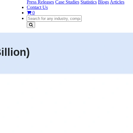
Press Releases
Case Studies
Statistics
Blogs
Articles
Contact Us
0