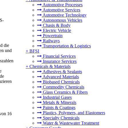
Automotive Processes
Automotive Services
Automotive Technology
S-
Autonomous Vehicles
Chasis & Body
Electric Vehicle
Powertrain
Railways
d die
Transportation & Logistics
ren und
+
BFSI
Financial Services
szahlen
Insurance Services
+
Chemicals & Materials
e
Adhesives & Sealants
nde
Advanced Materials
nzieren
Biobased Chemicals
Commodity Chemicals
Glass Ceramics & Fibers
Industrial Gases
Metals & Minerals
Paints & Coatings
Plastics, Polymers, and Elastomers
 von 16
Specialty Chemicals
Water & Wastewater Treatment