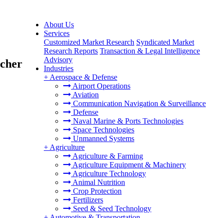
About Us
Services
Customized Market Research
Syndicated Market
Research Reports
Transaction & Legal Intelligence
Advisory
ucher
Industries
+
Aerospace & Defense
Airport Operations
Aviation
Communication Navigation & Surveillance
Defense
Naval Marine & Ports Technologies
Space Technologies
Unmanned Systems
+
Agriculture
Agriculture & Farming
Agriculture Equipment & Machinery
Agriculture Technology
Animal Nutrition
Crop Protection
Fertilizers
Seed & Seed Technology
+
Automotive & Transportation