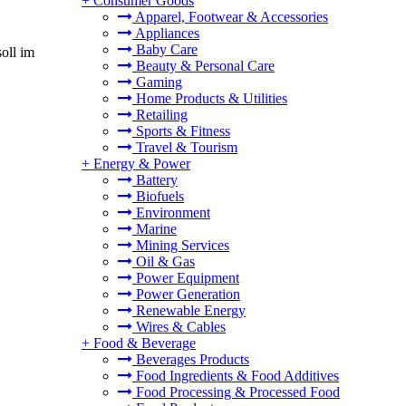
+
Consumer Goods
Apparel, Footwear & Accessories
Appliances
Baby Care
oll im
Beauty & Personal Care
Gaming
Home Products & Utilities
Retailing
Sports & Fitness
Travel & Tourism
+
Energy & Power
Battery
Biofuels
Environment
Marine
Mining Services
Oil & Gas
Power Equipment
Power Generation
Renewable Energy
Wires & Cables
+
Food & Beverage
Beverages Products
Food Ingredients & Food Additives
Food Processing & Processed Food