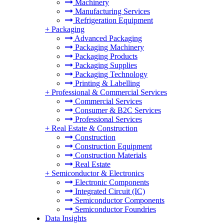
Machinery
Manufacturing Services
Refrigeration Equipment
+
Packaging
Advanced Packaging
Packaging Machinery
Packaging Products
Packaging Supplies
Packaging Technology
Printing & Labelling
+
Professional & Commercial Services
Commercial Services
Consumer & B2C Services
Professional Services
+
Real Estate & Construction
Construction
Construction Equipment
Construction Materials
Real Estate
+
Semiconductor & Electronics
Electronic Components
Integrated Circuit (IC)
Semiconductor Components
Semiconductor Foundries
Data Insights