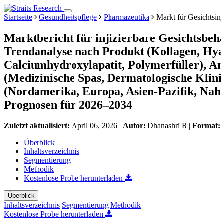
Startseite
Gesundheitspflege
Pharmazeutika
Markt für Gesichtsin
Marktbericht für injizierbare Gesichtsbe
Trendanalyse nach Produkt (Kollagen, Hy
Calciumhydroxylapatit, Polymerfüller), A
(Medizinische Spas, Dermatologische Kli
(Nordamerika, Europa, Asien-Pazifik, Nah
Prognosen für 2026–2034
Zuletzt aktualisiert:
April 06, 2026
|
Autor:
Dhanashri B
|
Format
Überblick
Inhaltsverzeichnis
Segmentierung
Methodik
Kostenlose Probe herunterladen
Überblick
Inhaltsverzeichnis
Segmentierung
Methodik
Kostenlose Probe herunterladen