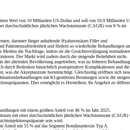
einen Wert von 10 Milliarden US-Dollar und soll von 10,9 Milliarden U
iner durchschnittlichen jährlichen Wachstumsrate (CAGR) von 8 % im
emen, darunter länger anhaltende Hyaluronsäure-Filler und
 und Patientenzufriedenheit und fördern so wiederholte Behandlungen un
e Medien die Nachfrage, indem sie die Gesichtsverjüngung normalisie
ieren. Der Markt wird zudem durch die steigende Beliebtheit nicht-
in der alternden Bevölkerung angetrieben, was zu höheren Behandlung
ch durch Bedenken hinsichtlich postoperativer Komplikationen und die
, was die Akzeptanzrate beeinträchtigt. Gleichzeitig eröffnen sich neu
binationsbehandlungen mit KI-gestützten Beratungen sowie die steige
ionspräparaten. Dies ermöglicht es Herstellern, ihr Angebot zu differe
handlungen mit einem größten Anteil von 46 % im Jahr 2025.
eitraum mit einer durchschnittlichen jährlichen Wachstumsrate (CAGR)
chtsinjektionspräparate sein wird.
ößte Anteil mit 55 % auf das Segment Botulinumtoxin Typ A.