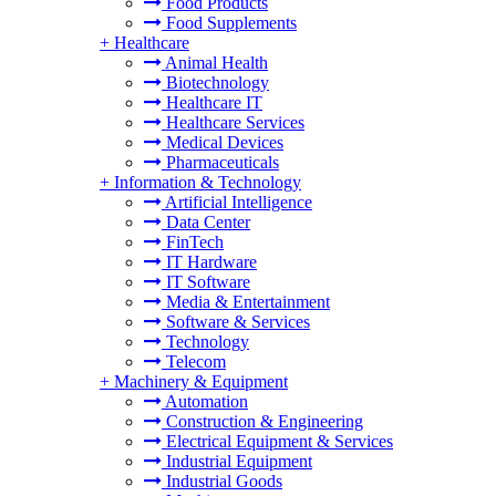
Food Products
Food Supplements
+
Healthcare
Animal Health
Biotechnology
Healthcare IT
Healthcare Services
Medical Devices
Pharmaceuticals
+
Information & Technology
Artificial Intelligence
Data Center
FinTech
IT Hardware
IT Software
Media & Entertainment
Software & Services
Technology
Telecom
+
Machinery & Equipment
Automation
Construction & Engineering
Electrical Equipment & Services
Industrial Equipment
Industrial Goods